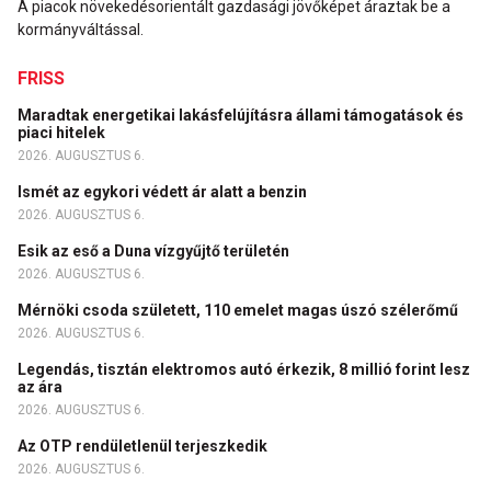
A piacok növekedésorientált gazdasági jövőképet áraztak be a
kormányváltással.
FRISS
Maradtak energetikai lakásfelújításra állami támogatások és
piaci hitelek
2026. AUGUSZTUS 6.
Ismét az egykori védett ár alatt a benzin
2026. AUGUSZTUS 6.
Esik az eső a Duna vízgyűjtő területén
2026. AUGUSZTUS 6.
Mérnöki csoda született, 110 emelet magas úszó szélerőmű
2026. AUGUSZTUS 6.
Legendás, tisztán elektromos autó érkezik, 8 millió forint lesz
az ára
2026. AUGUSZTUS 6.
Az OTP rendületlenül terjeszkedik
2026. AUGUSZTUS 6.