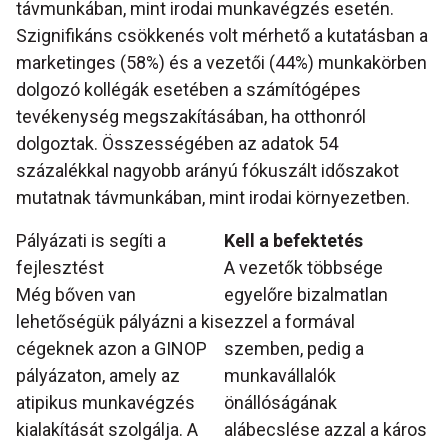
távmunkában, mint irodai munkavégzés esetén.
Szignifikáns csökkenés volt mérhető a kutatásban a
marketinges (58%) és a vezetői (44%) munkakörben
dolgozó kollégák esetében a számítógépes
tevékenység megszakításában, ha otthonról
dolgoztak. Összességében az adatok 54
százalékkal nagyobb arányú fókuszált időszakot
mutatnak távmunkában, mint irodai környezetben.
Pályázati is segíti a
Kell a befektetés
fejlesztést
A vezetők többsége
Még bőven van
egyelőre bizalmatlan
lehetőségük pályázni a kis
ezzel a formával
cégeknek azon a GINOP
szemben, pedig a
pályázaton, amely az
munkavállalók
atipikus munkavégzés
önállóságának
kialakítását szolgálja. A
alábecslése azzal a káros