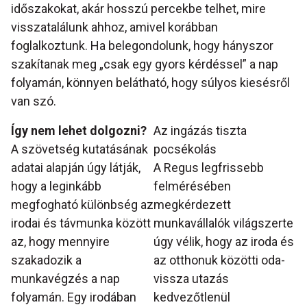
időszakokat, akár hosszú percekbe telhet, mire
visszatalálunk ahhoz, amivel korábban
foglalkoztunk. Ha belegondolunk, hogy hányszor
szakítanak meg „csak egy gyors kérdéssel” a nap
folyamán, könnyen belátható, hogy súlyos kiesésről
van szó.
Így nem lehet dolgozni?
Az ingázás tiszta
A szövetség kutatásának
pocsékolás
adatai alapján úgy látják,
A Regus legfrissebb
hogy a leginkább
felmérésében
megfogható különbség az
megkérdezett
irodai és távmunka között
munkavállalók világszerte
az, hogy mennyire
úgy vélik, hogy az iroda és
szakadozik a
az otthonuk közötti oda-
munkavégzés a nap
vissza utazás
folyamán. Egy irodában
kedvezőtlenül