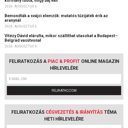
kormány tudta, hogy baj van
2026. AUGUSZTUS 6.
Bemondták a svájci elemzők: mutatós tűzijáték érik az
aranynál
2026. AUGUSZTUS 6.
Vitézy Dávid elárulta, mikor szállíthat utasokat a Budapest–
Belgrád vasútvonal
2026. AUGUSZTUS 6.
FELIRATKOZÁS A
PIAC & PROFIT
ONLINE MAGAZIN
HÍRLEVELÉRE
FELIRATKOZOM
FELIRATKOZÁS
CÉGVEZETÉS & IRÁNYÍTÁS
TÉMA
HETI HÍRLEVELÉRE