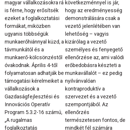
magyar vállalkozásokra rá
következménnyel is jár,
is férne, hogy erősítsék
hogy az eredményesség
ezeket a foglalkoztatási
demonstrálására csak a
formákat, miközben
vezető jelenlétében van
ugyanis többségük
lehetőség – vagyis
munkaerőhiánnyal küzd, a
kizárólag a vezető
távmunkától és a
személyes és fenyegető
munkaerő-kölcsönzéstől
ellenőrzése az, ami valódi
óvakodnak. Április 4-től
erőbedobásra készteti a
folyamatosan adhatják be
munkavállalót – ez pedig
támogatási kérelmeiket a
nyilvánvalóan
vállalkozások a
kontraproduktív a
Gazdaságfejlesztési és
szervezet és a vezető
Innovációs Operatív
szempontjából. Az
Program 5.3.2-16 számú,
ellenőrzés
„A rugalmas
természetesen fontos, de
foglalkoztatás
mindkét fél számára