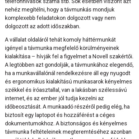
telefonhívások száma stb. Sok esetben viszont azt
nehéz megítélni, hogy a távmunkás mondjuk
komplexebb feladatokon dolgozott vagy nem
dolgozott az adott időszakban.
A vállalat oldaláról tehát komoly háttérmunkát
igényel a távmunka megfelelő körülményeinek
kialakítása – hívják fel a figyelmet a Novell szakértői.
A legtöbben azt gondolják, a távmunkához elegendő,
ha a munkavállalónál rendelkezésre áll egy nyugodt
és ergonomikus kialakítású munkasarok kényelmes
székkel és íróasztallal, van a lakásban szélessávú
internet, és az ember jól tudja kezelni az
időbeosztását. A munkaadó részéről pedig elég, ha
biztosít egy laptopot és hozzáférést a céges
dokumentumokhoz. A biztonságos és kényelmes
távmunka feltételeinek megteremtéséhez azonban