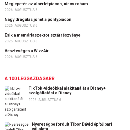
Meglepetés az albérletpiacon, nincs roham
2026. AUGUSZTUS 6.
Nagy drágulás jöhet a pontypiacon
2026. AUGUSZTUS 6.
Esik a memóriaszektor sztárrészvénye
2026. AUGUSZTUS 6.
Veszteséges a WizzAir
2026. AUGUSZTUS 6.
A 100 LEGGAZDAGABB
TikTok-videókkal alakítaná át a Disney+
szolgáltatást a Disney
2026. AUGUSZTUS 6.
Nyereségbe fordult Tibor Dávid építőipari
vállalata