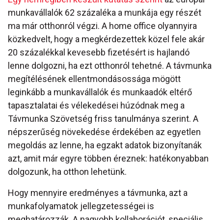
munkavállalók 62 százaléka a munkája egy részét
ma már otthonról végzi. A home office olyannyira
közkedvelt, hogy a megkérdezettek közel fele akár
20 százalékkal kevesebb fizetésért is hajlandó
lenne dolgozni, ha ezt otthonról tehetné. A távmunka
megítélésének ellentmondásossága mögött
leginkább a munkavállalók és munkaadók eltérő
tapasztalatai és vélekedései húzódnak meg a
Távmunka Szövetség friss tanulmánya szerint. A
népszerűség növekedése érdekében az egyetlen
megoldás az lenne, ha egzakt adatok bizonyítanák
azt, amit már egyre többen éreznek: hatékonyabban
dolgozunk, ha otthon lehetünk.
Hogy mennyire eredményes a távmunka, azt a
munkafolyamatok jellegzetességei is
meghatározzák. A nagyobb kollaborációt, speciális