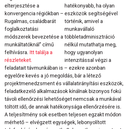
elterjesztése a
hatékonyabb, ha olyan
konvergencia régiókban –
eszközök segítségével
Rugalmas, családbarát
történik, amivel a
foglalkoztatási
munkavállaló
módszerek bevezetése a
többletadminisztráció
munkáltatóknál” című
nélkül mutathatja meg,
felhívásra.
Itt találja a
hogy ugyanolyan
részleteket.
intenzitással végzi a
feladatait távmunkában is – ezekre azonban
egyelőre kevés a jó megoldás, bár a létező
projektmenedzsment és vállalatirányítási eszközök,
feladatkezelő alkalmazások kínálnak bizonyos fokú
távoli ellenőrzési lehetőséget nemcsak a munkával
töltött idő, de annak hatékonysága ellenőrzésére is.
A teljesítmény sok esetben teljesen egzakt módon
mérhető – elvégzett egységek, lebonyolított