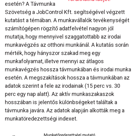
esetén? A Távmunka
Szövetség a JobControl Kft. segítségével végzett
kutatást a témában. A munkavállalók tevékenységét
számítógépen rögzítő adatfelvétel nagyon jól
mutatja, hogy mennyivel szaggatottabb az irodai
munkavégzés az otthoni munkánál. A kutatás során
mérték, hogy hányszor szakad meg egy
munkafolyamat, illetve mennyi az átlagos
munkavégzés hossza távmunkában és irodai munka
esetén. A megszakítások hossza a távmunkában az
adatok szerint a fele az irodainak (15 perc vs. 30
perc egy nap alatt). Az aktív munkaszakaszok
hosszában is jelentős különbségeket találtak a
távmunka javára. Az adatok alapján alkották meg a
munkatöredezettségi indexet.