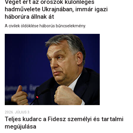
Véget ért az oroszok különleges
hadművelete Ukrajnában, immár igazi
háborúra állnak át
A civilek öldöklése háborús bűncselekmény.
2026. JÚLIUS 3.
Teljes kudarc a Fidesz személyi és tartalmi
megújulása