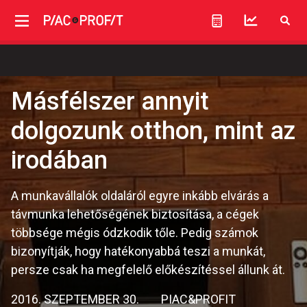
Másfélszer annyit
dolgozunk otthon, mint az
irodában
A munkavállalók oldaláról egyre inkább elvárás a
távmunka lehetőségének biztosítása, a cégek
többsége mégis ódzkodik tőle. Pedig számok
bizonyítják, hogy hatékonyabbá teszi a munkát,
persze csak ha megfelelő előkészítéssel állunk át.
2016. SZEPTEMBER 30.
PIAC&PROFIT