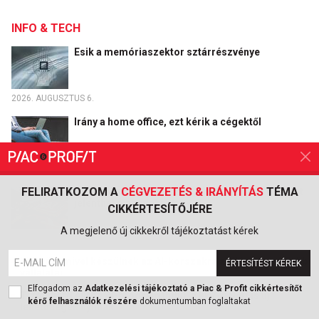
INFO & TECH
Esik a memóriaszektor sztárrészvénye
2026. AUGUSZTUS 6.
Irány a home office, ezt kérik a cégektől
2026. AUGUSZTUS 3.
FELIRATKOZOM A
CÉGVEZETÉS & IRÁNYÍTÁS
TÉMA
Olcsó AI-modell érkezett, amely komoly kihívást
jelenthet a nagyoknak
CIKKÉRTESÍTŐJÉRE
A megjelenő új cikkekről tájékoztatást kérek
2026. AUGUSZTUS 3.
Kiderült, mivel készülnek az AI-korszakra a világ legnagyobb
ÉRTESÍTÉST KÉREK
vállalatai
Elfogadom az
Adatkezelési tájékoztató a Piac & Profit cikkértesítőt
Tízmilliárd eurós AI-program indul: a kkv-k előtt is új
kérő felhasználók részére
dokumentumban foglaltakat
lehetőségek nyílnak