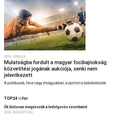
2026. JÚNIUS 6.
Mulatságba fordult a magyar focibajnokság
közvetítési jogának aukciója, senki nem
jelentkezett
A politikusok, fene nagy étvágyukban, a sportot is bekebelezték.
TOP24
m
for
Ők biztosan megússzák a ledolgozós szombatot
2026. AUGUSZTUS 6.