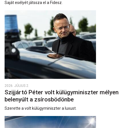
Saját esélyét játssza el a Fidesz.
2026. JÚLIUS 2.
Szijjártó Péter volt külügyminiszter mélyen
belenyúlt a zsírosbödönbe
Szerette a volt külügyminiszter a luxust.