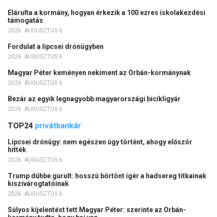
Elárulta a kormány, hogyan érkezik a 100 ezres iskolakezdési
támogatás
2026. AUGUSZTUS 6.
Fordulat a lipcsei drónügyben
2026. AUGUSZTUS 6.
Magyar Péter keményen nekiment az Orbán-kormánynak
2026. AUGUSZTUS 6.
Bezár az egyik legnagyobb magyarországi bicikligyár
2026. AUGUSZTUS 6.
TOP24
privátbankár
Lipcsei drónügy: nem egészen úgy történt, ahogy először
hitték
2026. AUGUSZTUS 6.
Trump dühbe gurult: hosszú börtönt ígér a hadsereg titkainak
kiszivárogtatóinak
2026. AUGUSZTUS 6.
Súlyos kijelentést tett Magyar Péter: szerinte az Orbán-