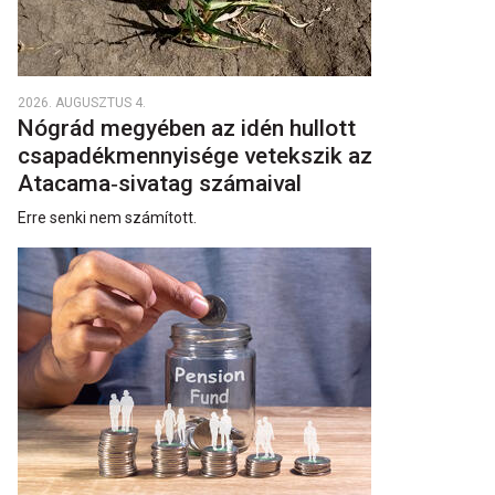
2026. AUGUSZTUS 4.
Nógrád megyében az idén hullott
csapadékmennyisége vetekszik az
Atacama‑sivatag számaival
Erre senki nem számított.