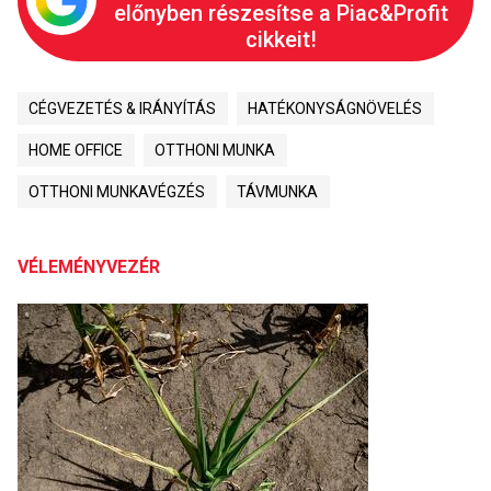
előnyben részesítse a Piac&Profit
cikkeit!
CÉGVEZETÉS & IRÁNYÍTÁS
HATÉKONYSÁGNÖVELÉS
HOME OFFICE
OTTHONI MUNKA
OTTHONI MUNKAVÉGZÉS
TÁVMUNKA
VÉLEMÉNYVEZÉR