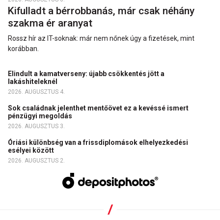
Kifulladt a bérrobbanás, már csak néhány
szakma ér aranyat
Rossz hír az IT-soknak: már nem nőnek úgy a fizetések, mint
korábban.
Elindult a kamatverseny: újabb csökkentés jött a
lakáshiteleknél
2026. AUGUSZTUS 4.
Sok családnak jelenthet mentőövet ez a kevéssé ismert
pénzügyi megoldás
2026. AUGUSZTUS 3.
Óriási különbség van a frissdiplomások elhelyezkedési
esélyei között
2026. AUGUSZTUS 2.