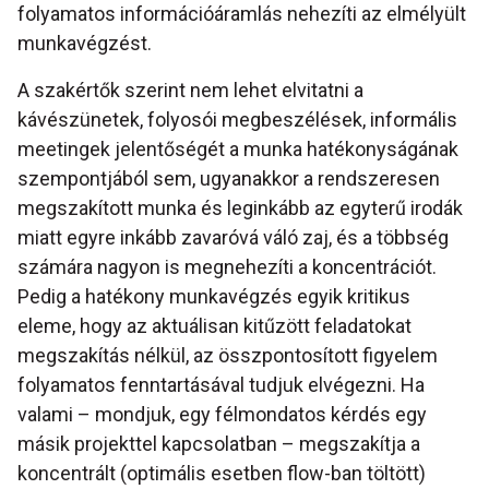
folyamatos információáramlás nehezíti az elmélyült
munkavégzést.
A szakértők szerint nem lehet elvitatni a
kávészünetek, folyosói megbeszélések, informális
meetingek jelentőségét a munka hatékonyságának
szempontjából sem, ugyanakkor a rendszeresen
megszakított munka és leginkább az egyterű irodák
miatt egyre inkább zavaróvá váló zaj, és a többség
számára nagyon is megnehezíti a koncentrációt.
Pedig a hatékony munkavégzés egyik kritikus
eleme, hogy az aktuálisan kitűzött feladatokat
megszakítás nélkül, az összpontosított figyelem
folyamatos fenntartásával tudjuk elvégezni. Ha
valami – mondjuk, egy félmondatos kérdés egy
másik projekttel kapcsolatban – megszakítja a
koncentrált (optimális esetben flow-ban töltött)