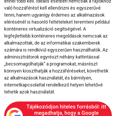
ennél több kell. Ideális esetben nemcsak a fájlokhoz
való hozzáférést kell ellenőrizni és egyszerűvé
tenni, hanem ugyanígy érdemes az alkalmazások
elérésénél is hasonló feltételeket teremteni például
konténeres virtualizáció segítségével. A
legfejlettebb konténeres megoldások nemcsak az
alkalmazottak, de az informatikai szakemberek
számára is rendkívül egyszerűen használhatók. Az
adminisztrátorok egyrészt néhány kattintással
„becsomagolhatják” a programokat, másrészt
könnyen kioszthatják a hozzáféréseket, követhetik
az alkalmazások használatát, és bármilyen,
internetkapcsolattal rendelkező helyen lehetővé
tehetik azok használatát.
Tájékozódjon hiteles forrásból: itt
megadhatja, hogy a Google