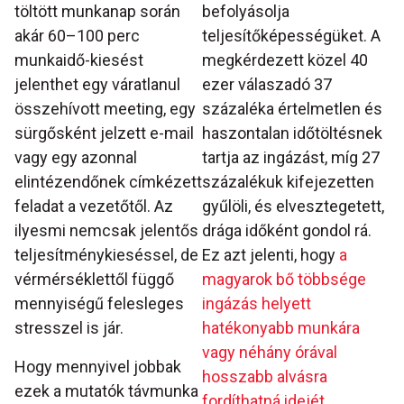
töltött munkanap során
befolyásolja
akár 60–100 perc
teljesítőképességüket. A
munkaidő-kiesést
megkérdezett közel 40
jelenthet egy váratlanul
ezer válaszadó 37
összehívott meeting, egy
százaléka értelmetlen és
sürgősként jelzett e-mail
haszontalan időtöltésnek
vagy egy azonnal
tartja az ingázást, míg 27
elintézendőnek címkézett
százalékuk kifejezetten
feladat a vezetőtől. Az
gyűlöli, és elvesztegetett,
ilyesmi nemcsak jelentős
drága időként gondol rá.
teljesítménykieséssel, de
Ez azt jelenti, hogy
a
vérmérséklettől függő
magyarok bő többsége
mennyiségű felesleges
ingázás helyett
stresszel is jár.
hatékonyabb munkára
vagy néhány órával
Hogy mennyivel jobbak
hosszabb alvásra
ezek a mutatók távmunka
fordíthatná idejét.