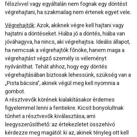
félszívvel vagy egyáltalán nem fognak egy döntést
végrehajtani, ha szakmailag nem értenek egyet vele.
Végrehajtók
: Azok, akiknek végre kell hajtani vagy
hajtatni a döntéseket. Hiába jó a döntés, hiába van
jóváhagyva, ha nincs, aki végrehajtsa. Ideális állapot,
ha nemcsak a végrehajtók főnöke, hanem maga a
végrehajtást végző személy is véleményt
nyilváníthat. Tehát ahhoz, hogy egy döntés
végrehajtásában biztosak lehessünk, szükség van a
„Pista bácsira”, akinek végül meg kell nyomnia a
gombot.
A résztvevők körének kialakításakor érdemes
figyelemmel lenni a fentiekre. Kicsit bonyolultnak
tűnhet a résztvevők kiválasztása, ami
leegyszerűsíthető: az értekezletet összehívó
kérdezze meg magától: ki az, akinek tényleg ott kell