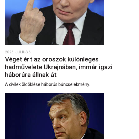
2026. JÚLIUS 6.
Véget ért az oroszok különleges
hadművelete Ukrajnában, immár igazi
háborúra állnak át
A civilek öldöklése háborús bűncselekmény.