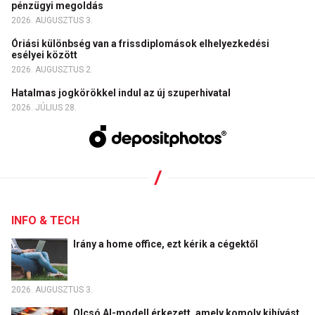
pénzügyi megoldás
2026. AUGUSZTUS 3.
Óriási különbség van a frissdiplomások elhelyezkedési
esélyei között
2026. AUGUSZTUS 2.
Hatalmas jogkörökkel indul az új szuperhivatal
2026. JÚLIUS 28.
INFO & TECH
Irány a home office, ezt kérik a cégektől
2026. AUGUSZTUS 3.
Olcsó AI-modell érkezett, amely komoly kihívást