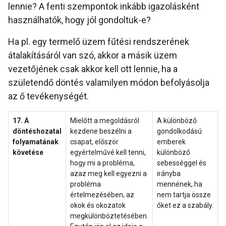
lennie? A fenti szempontok inkább igazolásként
használhatók, hogy jól gondoltuk-e?
Ha pl. egy termelő üzem fűtési rendszerének
átalakításáról van szó, akkor a másik üzem
vezetőjének csak akkor kell ott lennie, ha a
születendő döntés valamilyen módon befolyásolja
az ő tevékenységét.
17. A
Mielőtt a megoldásról
A különböző
döntéshozatal
kezdene beszélni a
gondolkodású
folyamatának
csapat, először
emberek
követése
egyértelművé kell tenni,
különböző
hogy mi a probléma,
sebességgel és
azaz meg kell egyezni a
irányba
probléma
mennének, ha
értelmezésében, az
nem tartja össze
okok és okozatok
őket ez a szabály.
megkülönböztetésében.