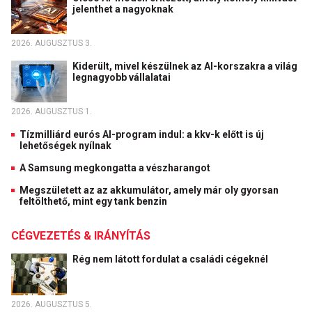
jelenthet a nagyoknak
2026. AUGUSZTUS 3.
Kiderült, mivel készülnek az AI-korszakra a világ
legnagyobb vállalatai
2026. AUGUSZTUS 1.
Tízmilliárd eurós AI-program indul: a kkv-k előtt is új
lehetőségek nyílnak
A Samsung megkongatta a vészharangot
Megszületett az az akkumulátor, amely már oly gyorsan
feltölthető, mint egy tank benzin
CÉGVEZETÉS & IRÁNYÍTÁS
Rég nem látott fordulat a családi cégeknél
2026. AUGUSZTUS 5.