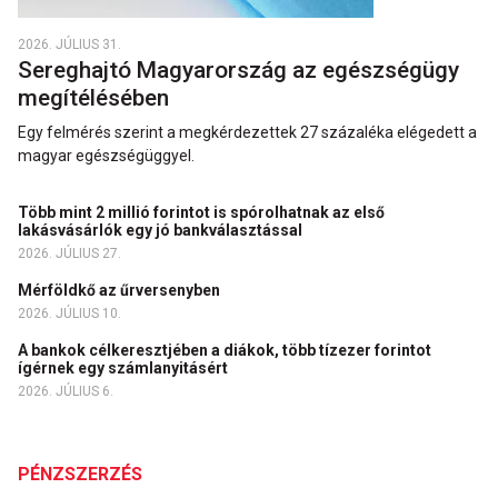
2026. JÚLIUS 31.
Sereghajtó Magyarország az egészségügy
megítélésében
Egy felmérés szerint a megkérdezettek 27 százaléka elégedett a
magyar egészségüggyel.
Több mint 2 millió forintot is spórolhatnak az első
lakásvásárlók egy jó bankválasztással
2026. JÚLIUS 27.
Mérföldkő az űrversenyben
2026. JÚLIUS 10.
A bankok célkeresztjében a diákok, több tízezer forintot
ígérnek egy számlanyitásért
2026. JÚLIUS 6.
PÉNZSZERZÉS