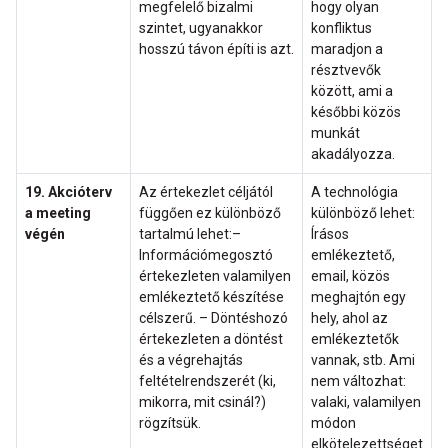
megfelelő bizalmi
hogy olyan
szintet, ugyanakkor
konfliktus
hosszú távon építi is azt.
maradjon a
résztvevők
között, ami a
későbbi közös
munkát
akadályozza.
19. Akcióterv
Az értekezlet céljától
A technológia
a meeting
függően ez különböző
különböző lehet:
végén
tartalmú lehet:–
Írásos
Információmegosztó
emlékeztető,
értekezleten valamilyen
email, közös
emlékeztető készítése
meghajtón egy
célszerű. – Döntéshozó
hely, ahol az
értekezleten a döntést
emlékeztetők
és a végrehajtás
vannak, stb. Ami
feltételrendszerét (ki,
nem változhat:
mikorra, mit csinál?)
valaki, valamilyen
rögzítsük.
módon
elkötelezettséget