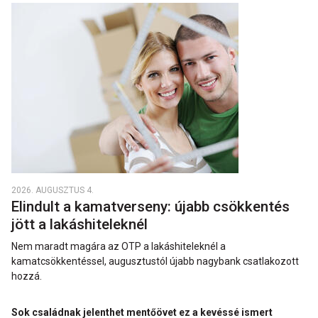
2026. AUGUSZTUS 4.
Elindult a kamatverseny: újabb csökkentés
jött a lakáshiteleknél
Nem maradt magára az OTP a lakáshiteleknél a
kamatcsökkentéssel, augusztustól újabb nagybank csatlakozott
hozzá.
Sok családnak jelenthet mentőövet ez a kevéssé ismert