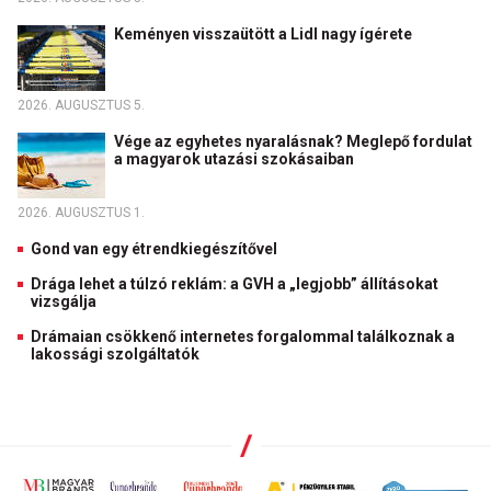
Keményen visszaütött a Lidl nagy ígérete
2026. AUGUSZTUS 5.
Vége az egyhetes nyaralásnak? Meglepő fordulat
a magyarok utazási szokásaiban
2026. AUGUSZTUS 1.
Gond van egy étrendkiegészítővel
Drága lehet a túlzó reklám: a GVH a „legjobb” állításokat
vizsgálja
Drámaian csökkenő internetes forgalommal találkoznak a
lakossági szolgáltatók