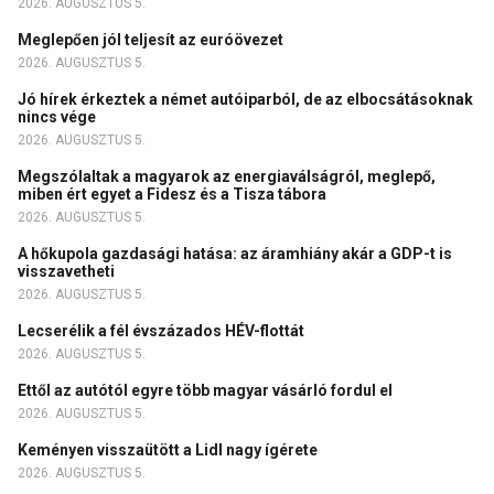
2026. AUGUSZTUS 5.
Meglepően jól teljesít az euróövezet
2026. AUGUSZTUS 5.
Jó hírek érkeztek a német autóiparból, de az elbocsátásoknak
nincs vége
2026. AUGUSZTUS 5.
Megszólaltak a magyarok az energiaválságról, meglepő,
miben ért egyet a Fidesz és a Tisza tábora
2026. AUGUSZTUS 5.
A hőkupola gazdasági hatása: az áramhiány akár a GDP-t is
visszavetheti
2026. AUGUSZTUS 5.
Lecserélik a fél évszázados HÉV-flottát
2026. AUGUSZTUS 5.
Ettől az autótól egyre több magyar vásárló fordul el
2026. AUGUSZTUS 5.
Keményen visszaütött a Lidl nagy ígérete
2026. AUGUSZTUS 5.