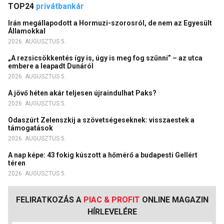
TOP24
privátbankár
Irán megállapodott a Hormuzi-szorosról, de nem az Egyesült
Államokkal
2026. AUGUSZTUS 5.
„A rezsicsökkentés így is, úgy is meg fog szűnni” – az utca
embere a leapadt Dunáról
2026. AUGUSZTUS 5.
A jövő héten akár teljesen újraindulhat Paks?
2026. AUGUSZTUS 5.
Odaszúrt Zelenszkij a szövetségeseknek: visszaestek a
támogatások
2026. AUGUSZTUS 5.
A nap képe: 43 fokig kúszott a hőmérő a budapesti Gellért
téren
2026. AUGUSZTUS 5.
FELIRATKOZÁS A
PIAC & PROFIT
ONLINE MAGAZIN
HÍRLEVELÉRE