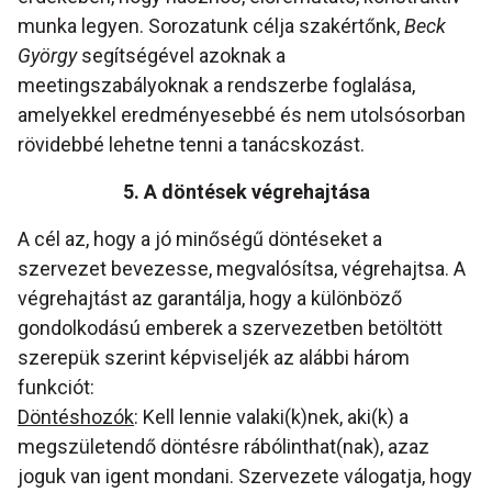
munka legyen. Sorozatunk célja szakértőnk,
Beck
György
segítségével azoknak a
meetingszabályoknak a rendszerbe foglalása,
amelyekkel eredményesebbé és nem utolsósorban
rövidebbé lehetne tenni a tanácskozást.
5. A döntések végrehajtása
A cél az, hogy a jó minőségű döntéseket a
szervezet bevezesse, megvalósítsa, végrehajtsa. A
végrehajtást az garantálja, hogy a különböző
gondolkodású emberek a szervezetben betöltött
szerepük szerint képviseljék az alábbi három
funkciót:
Döntéshozók
: Kell lennie valaki(k)nek, aki(k) a
megszületendő döntésre rábólinthat(nak), azaz
joguk van igent mondani. Szervezete válogatja, hogy