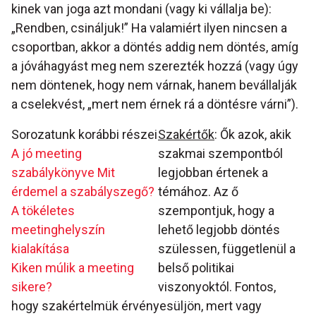
kinek van joga azt mondani (vagy ki vállalja be):
„Rendben, csináljuk!” Ha valamiért ilyen nincsen a
csoportban, akkor a döntés addig nem döntés, amíg
a jóváhagyást meg nem szerezték hozzá (vagy úgy
nem döntenek, hogy nem várnak, hanem bevállalják
a cselekvést, „mert nem érnek rá a döntésre várni”).
Sorozatunk korábbi részei
Szakértők
: Ők azok, akik
A jó meeting
szakmai szempontból
szabálykönyve
Mit
legjobban értenek a
érdemel a szabályszegő?
témához. Az ő
A tökéletes
szempontjuk, hogy a
meetinghelyszín
lehető legjobb döntés
kialakítása
szülessen, függetlenül a
Kiken múlik a meeting
belső politikai
sikere?
viszonyoktól. Fontos,
hogy szakértelmük érvényesüljön, mert vagy