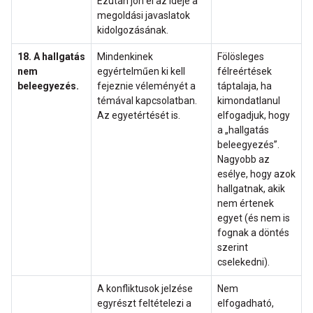
Ezután jön el az ideje a
megoldási javaslatok
kidolgozásának.
18. A hallgatás
Mindenkinek
Fölösleges
nem
egyértelműen ki kell
félreértések
beleegyezés.
fejeznie véleményét a
táptalaja, ha
témával kapcsolatban.
kimondatlanul
Az egyetértését is.
elfogadjuk, hogy
a „hallgatás
beleegyezés”.
Nagyobb az
esélye, hogy azok
hallgatnak, akik
nem értenek
egyet (és nem is
fognak a döntés
szerint
cselekedni).
A konfliktusok jelzése
Nem
egyrészt feltételezi a
elfogadható,