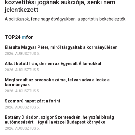
közvetítési jogának aukciója, senki nem
jelentkezett
A politikusok, fene nagy étvágyukban, a sportot is bekebelezték.
TOP24
m
for
Elárulta Magyar Péter, miről tárgyaltak a kormányülésen
2026. AUGUSZTUS 5.
Alkut kötött Irán, de nem az Egyesült Államokkal
2026. AUGUSZTUS 5.
Megfordult az orvosok száma, fel van adva a lecke a
kormánynak
2026. AUGUSZTUS 5.
Szomorú napot zárt a forint
2026. AUGUSZTUS 5.
Botrány Diósdon, szigor Szentendrén, helyszíni bírság
autómosásért – így áll a vízzel Budapest környéke
2026. AUGUSZTUS 5.