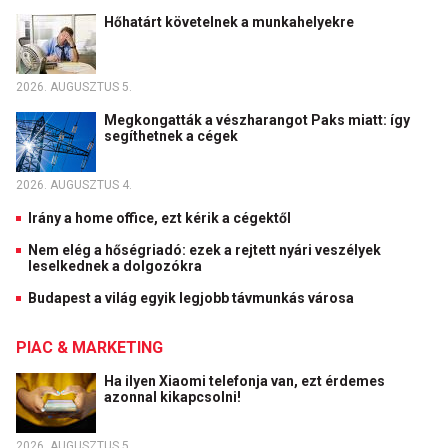
Hőhatárt követelnek a munkahelyekre
2026. AUGUSZTUS 5.
Megkongatták a vészharangot Paks miatt: így
segíthetnek a cégek
2026. AUGUSZTUS 4.
Irány a home office, ezt kérik a cégektől
Nem elég a hőségriadó: ezek a rejtett nyári veszélyek
leselkednek a dolgozókra
Budapest a világ egyik legjobb távmunkás városa
PIAC & MARKETING
Ha ilyen Xiaomi telefonja van, ezt érdemes
azonnal kikapcsolni!
2026. AUGUSZTUS 5.