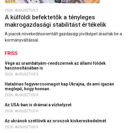
2026. AUGUSZTUS 5.
A külföldi befektetők a tényleges
makrogazdasági stabilitást értékelik
A piacok növekedésorientált gazdasági jövőképet áraztak be a
kormányváltással.
FRISS
Vége az urambátyám-rendszernek az állami földek
hasznosításában is
2026. AUGUSZTUS 9.
Hatalmas fegyvercsomagot kap Ukrajna, de ami igazán
meglepő, hogy honnan
2026. AUGUSZTUS 9.
Az USA-ban is drámai a vízhelyzet
2026. AUGUSZTUS 9.
Az ukránok szétlövik az oroszok kiskereskedelmét
2026. AUGUSZTUS 9.