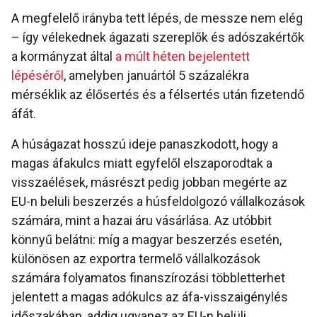
A megfelelő irányba tett lépés, de messze nem elég
– így vélekednek ágazati szereplők és adószakértők
a kormányzat által
a múlt héten bejelentett
lépéséről
, amelyben januártól 5 százalékra
mérséklik az élősertés és a félsertés után fizetendő
áfát.
A húságazat hosszú ideje panaszkodott, hogy a
magas áfakulcs miatt egyfelől elszaporodtak a
visszaélések, másrészt pedig jobban megérte az
EU-n belüli beszerzés a húsfeldolgozó vállalkozások
számára, mint a hazai áru vásárlása. Az utóbbit
könnyű belátni: míg a magyar beszerzés esetén,
különösen az exportra termelő vállalkozások
számára folyamatos finanszírozási többletterhet
jelentett a magas adókulcs az áfa-visszaigénylés
időszakában, addig ugyanez az EU-n belüli