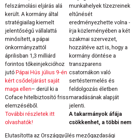
felszámolási eljárás alá
munkahelyek tízezreinek
került. A kormány által
eltűnését
stratégiailag kiemelt
eredményezhette volna -
jelentőségű vállalattá
írja közleményében a két
minősített, a pápai
szakmai szervezet,
önkormányzattól
hozzátéve azt is, hogy a
áprilisban 1,3 milliárd
kormány döntése a
forintos tőkeinjekcióhoz
transzparens
jutó
Pápai Hús július 9-én
csatornákon való
kért csődeljárást saját
sertéstermelés és
maga ellen
– derül ki a
feldolgozás életben
Coface hitelbiztosító friss
maradásának alapját
elemzéséből.
jelenti.
További részletek itt
A takarmányok áfája
olvashatók!
csökkenhet, a többi nem
Elutasította az Országgyűlés mezőgazdasági