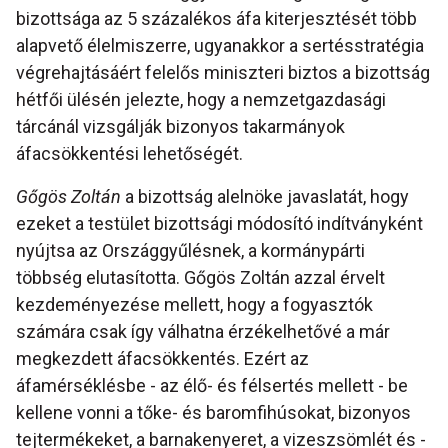
bizottsága az 5 százalékos áfa kiterjesztését több
alapvető élelmiszerre, ugyanakkor a sertésstratégia
végrehajtásáért felelős miniszteri biztos a bizottság
hétfői ülésén jelezte, hogy a nemzetgazdasági
tárcánál vizsgálják bizonyos takarmányok
áfacsökkentési lehetőségét.
Gőgös Zoltán
a bizottság alelnöke javaslatát, hogy
ezeket a testület bizottsági módosító indítványként
nyújtsa az Országgyűlésnek, a kormánypárti
többség elutasította. Gőgös Zoltán azzal érvelt
kezdeményezése mellett, hogy a fogyasztók
számára csak így válhatna érzékelhetővé a már
megkezdett áfacsökkentés. Ezért az
áfamérséklésbe - az élő- és félsertés mellett - be
kellene vonni a tőke- és baromfihúsokat, bizonyos
tejtermékeket, a barnakenyeret, a vizeszsömlét és -