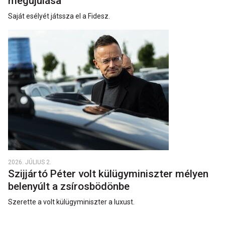
megújulása
Saját esélyét játssza el a Fidesz.
2026. JÚLIUS 2.
Szijjártó Péter volt külügyminiszter mélyen
belenyúlt a zsírosbödönbe
Szerette a volt külügyminiszter a luxust.