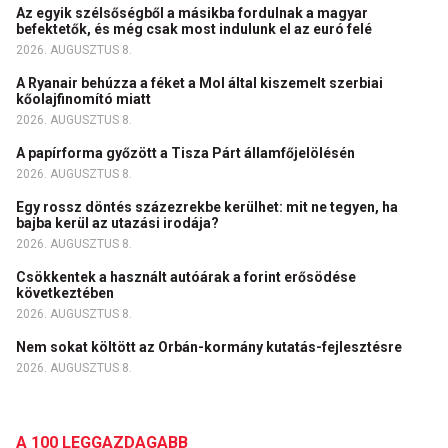
Az egyik szélsőségből a másikba fordulnak a magyar
befektetők, és még csak most indulunk el az euró felé
2026. AUGUSZTUS 8.
A Ryanair behúzza a féket a Mol által kiszemelt szerbiai
kőolajfinomító miatt
2026. AUGUSZTUS 8.
A papírforma győzött a Tisza Párt államfőjelölésén
2026. AUGUSZTUS 8.
Egy rossz döntés százezrekbe kerülhet: mit ne tegyen, ha
bajba kerül az utazási irodája?
2026. AUGUSZTUS 8.
Csökkentek a használt autóárak a forint erősödése
következtében
2026. AUGUSZTUS 8.
Nem sokat költött az Orbán-kormány kutatás-fejlesztésre
2026. AUGUSZTUS 8.
A 100 LEGGAZDAGABB