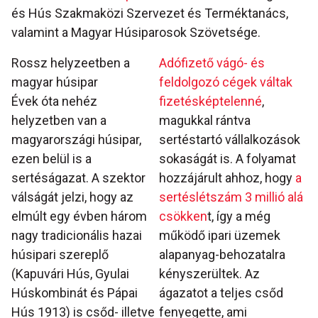
és Hús Szakmaközi Szervezet és Terméktanács,
valamint a Magyar Húsiparosok Szövetsége.
Rossz helyzeetben a
Adófizető vágó- és
magyar húsipar
feldolgozó cégek váltak
Évek óta nehéz
fizetésképtelenné
,
helyzetben van a
magukkal rántva
magyarországi húsipar,
sertéstartó vállalkozások
ezen belül is a
sokaságát is. A folyamat
sertéságazat. A szektor
hozzájárult ahhoz, hogy
a
válságát jelzi, hogy az
sertéslétszám 3 millió alá
elmúlt egy évben három
csökken
t, így a még
nagy tradicionális hazai
működő ipari üzemek
húsipari szereplő
alapanyag-behozatalra
(Kapuvári Hús, Gyulai
kényszerültek. Az
Húskombinát és Pápai
ágazatot a teljes csőd
Hús 1913) is csőd- illetve
fenyegette, ami