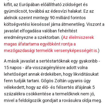
kiflit, az Európában előállítható zöldséget és
gyümölcsöt, továbbá az édesvízi halakat. Ez az
alelnök szerint mintegy 90 milliárd forintos
költségvetési kieséssel járna átmenetileg. Viszont a
javaslat elfogadása valóban fehérítést
eredményezne a szektorban. (
Az élelmiszerek
magas áfatartama egyébként rontja a
mezőgazdasági termelők versenyképességét is.
)
A másik javaslat a sertéstartóknak egy gyakoribb -
15 napos - áfa-visszaigénylésre adott volna
lehetőséget annak érdekében, hogy likviditásukat
fenn tudják tartani. Gőgös Zoltán ugyanis úgy
vélekedett, hogy az élő- és félsertés áfájának 5
százalékra csökkentése a termelőknek nem jó,
mivel a feldolgozók gondjait a rovásukra oldja meg.