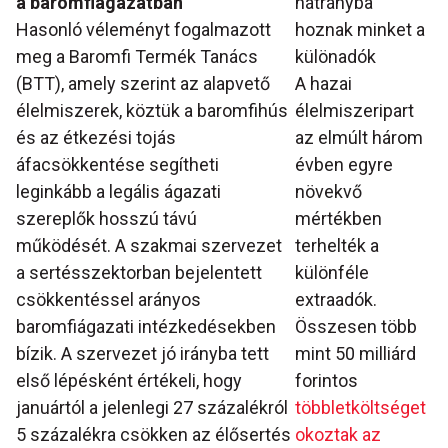
a baromfiágazatban
hátrányba
Hasonló véleményt fogalmazott
hoznak minket a
meg a Baromfi Termék Tanács
különadók
(BTT), amely szerint az alapvető
A hazai
élelmiszerek, köztük a baromfihús
élelmiszeripart
és az étkezési tojás
az elmúlt három
áfacsökkentése segítheti
évben egyre
leginkább a legális ágazati
növekvő
szereplők hosszú távú
mértékben
működését. A szakmai szervezet
terhelték a
a sertésszektorban bejelentett
különféle
csökkentéssel arányos
extraadók.
baromfiágazati intézkedésekben
Összesen több
bízik. A szervezet jó irányba tett
mint 50 milliárd
első lépésként értékeli, hogy
forintos
januártól a jelenlegi 27 százalékról
többletköltséget
5 százalékra csökken az élősertés
okoztak az