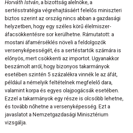
Horváth István
, a bizottság alelnöke, a
sertésstratégia végrehajtásáért felelős miniszteri
biztos szerint az ország nincs abban a gazdasági
helyzetben, hogy egy széles körű élelmiszer-
áfacsökkentésre sor kerülhetne. Rámutatott: a
mostani áfamérséklés növeli a feldolgozók
versenyképességét, és a sertéstartók számára is
előnyös, mert csökkenti az importot. Ugyanakkor
beszámolt arról, hogy bizonyos takarmányok
esetében szintén 5 százalékra vinnék le az áfát,
például a némelyik feltételnek megfelelő dara,
valamint korpa és egyes olajpogácsák esetében.
Ezzel a takarmányok egy része is olcsóbb lehetne,
és tovább nőhetne a versenyképesség. Ezt a
javaslatot a Nemzetgazdasági Minisztérium
vizsgálja.