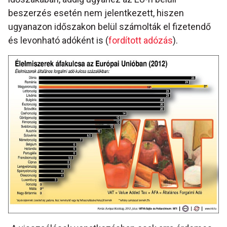
beszerzés esetén nem jelentkezett, hiszen
ugyanazon időszakon belül számolták el fizetendő
és levonható adóként is (
fordított adózás
).