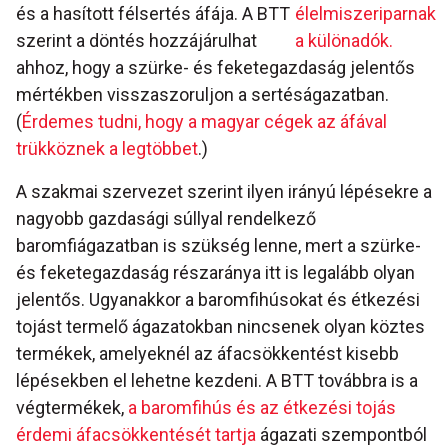
és a hasított félsertés áfája. A BTT
élelmiszeriparnak
szerint a döntés hozzájárulhat
a különadók.
ahhoz, hogy a szürke- és feketegazdaság jelentős
mértékben visszaszoruljon a sertéságazatban.
(
Érdemes tudni, hogy a magyar cégek az áfával
trükköznek a legtöbbet
.)
A szakmai szervezet szerint ilyen irányú lépésekre a
nagyobb gazdasági súllyal rendelkező
baromfiágazatban is szükség lenne, mert a szürke-
és feketegazdaság részaránya itt is legalább olyan
jelentős. Ugyanakkor a baromfihúsokat és étkezési
tojást termelő ágazatokban nincsenek olyan köztes
termékek, amelyeknél az áfacsökkentést kisebb
lépésekben el lehetne kezdeni. A BTT továbbra is a
végtermékek,
a baromfihús és az étkezési tojás
érdemi áfacsökkentését tartja
ágazati szempontból