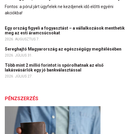
Fontos: a pórul járt ügyfelek ne kezdjenek idő előtti egyéni
akciókba!
Egy ország figyeli a fogyasztást – a vállalkozások menthetik
meg az esti áramcsúcsokat
2026. AUGUSZTUS 7.
Sereghajtó Magyarország az egészségügy megítélésében
2026. JÚLIUS 31.
Több mint 2 millió forintot is spórolhatnak az első
lakásvásárlók egy jó bankválasztással
2026. JÚLIUS 27.
PÉNZSZERZÉS