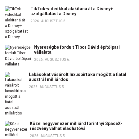
TikTok-videókkal alakítaná át a Disney+
szolgáltatást a Disney
2026. AUGUSZTUS 6.
Nyereségbe fordult Tibor Dávid építőipari
vállalata
2026. AUGUSZTUS 6.
Lakásokat vásárolt luxusbirtoka mögött a fiatal
ausztrál milliárdos
2026. AUGUSZTUS 5.
Közel negyvenezer milliárd forintnyi SpaceX-
részvény válhat eladhatóvá
2026. AUGUSZTUS 5.