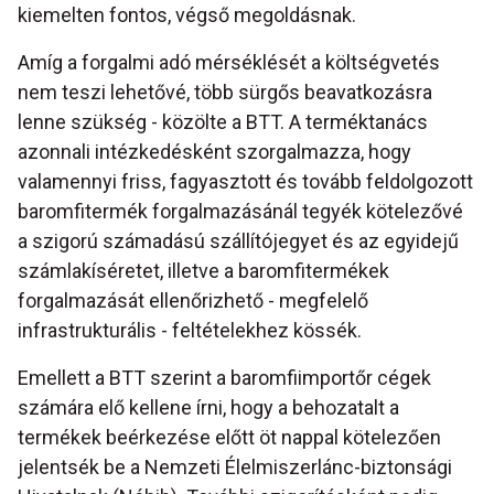
kiemelten fontos, végső megoldásnak.
Amíg a forgalmi adó mérséklését a költségvetés
nem teszi lehetővé, több sürgős beavatkozásra
lenne szükség - közölte a BTT. A terméktanács
azonnali intézkedésként szorgalmazza, hogy
valamennyi friss, fagyasztott és tovább feldolgozott
baromfitermék forgalmazásánál tegyék kötelezővé
a szigorú számadású szállítójegyet és az egyidejű
számlakíséretet, illetve a baromfitermékek
forgalmazását ellenőrizhető - megfelelő
infrastrukturális - feltételekhez kössék.
Emellett a BTT szerint a baromfiimportőr cégek
számára elő kellene írni, hogy a behozatalt a
termékek beérkezése előtt öt nappal kötelezően
jelentsék be a Nemzeti Élelmiszerlánc-biztonsági