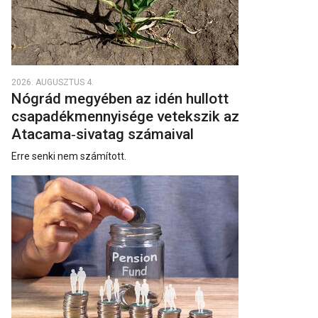
2026. AUGUSZTUS 4.
Nógrád megyében az idén hullott
csapadékmennyisége vetekszik az
Atacama‑sivatag számaival
Erre senki nem számított.