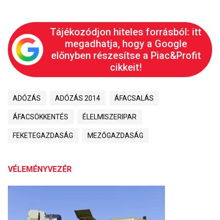
Tájékozódjon hiteles forrásból: itt
megadhatja, hogy a Google
előnyben részesítse a Piac&Profit
cikkeit!
ADÓZÁS
ADÓZÁS 2014
ÁFACSALÁS
ÁFACSÖKKENTÉS
ÉLELMISZERIPAR
FEKETEGAZDASÁG
MEZŐGAZDASÁG
VÉLEMÉNYVEZÉR