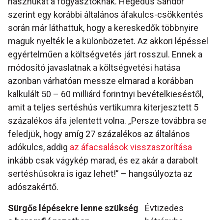
hasznukat a fogyasztóknak. Hegedűs Sándor
szerint egy korábbi általános áfakulcs-csökkentés
során már láthattuk, hogy a kereskedők többnyire
maguk nyelték le a különbözetet. Az akkori lépéssel
egyértelműen a költségvetés járt rosszul. Ennek a
módosító javaslatnak a költségvetési hatása
azonban várhatóan messze elmarad a korábban
kalkulált 50 – 60 milliárd forintnyi bevételkieséstől,
amit a teljes sertéshús vertikumra kiterjesztett 5
százalékos áfa jelentett volna. „Persze továbbra se
feledjük, hogy amíg 27 százalékos az általános
adókulcs, addig
az áfacsalások visszaszorítása
inkább csak vágykép marad, és ez akár a darabolt
sertéshúsokra is igaz lehet!” – hangsúlyozta az
adószakértő.
Sürgős lépésekre lenne szükség
Évtizedes