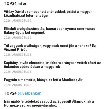
TOP24
m
for
Vitézy Dávid szembesített a tényekkel: óriási a magyar
közúthálózat leterheltsége
2026. AUGUSZTUS 9.
Elindult a végelszámolás, hamarosan nyoma sem marad
Balásy Gyula két cégének
2026. AUGUSZTUS 9.
Túl vagyunk a válságon, vagy csak most jön a neheze? Ez
Viszont Privát
2026. AUGUSZTUS 8.
Kapitány István elmondta, mekkora arányban vettek részt az
önkéntes spórolásban a magyarok
2026. AUGUSZTUS 8.
Fogytán a memória, hiánycikk lett a MacBook Air
2026. AUGUSZTUS 8.
TOP24
privátbankár
Irán újabb feltételeket szabott az Egyesült Államoknak a
Hormuzi-szoros megnyitásához