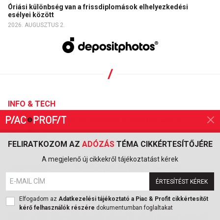
Óriási különbség van a frissdiplomások elhelyezkedési
esélyei között
2026. AUGUSZTUS 2.
INFO & TECH
Esik a memóriaszektor sztárrészvénye
FELIRATKOZOM AZ
ADÓZÁS
TÉMA CIKKÉRTESÍTŐJÉRE
2026. AUGUSZTUS 6.
A megjelenő új cikkekről tájékoztatást kérek
Irány a home office, ezt kérik a cégektől
ÉRTESÍTÉST KÉREK
Elfogadom az
Adatkezelési tájékoztató a Piac & Profit cikkértesítőt
2026. AUGUSZTUS 3.
kérő felhasználók részére
dokumentumban foglaltakat
Olcsó AI-modell érkezett, amely komoly kihívást