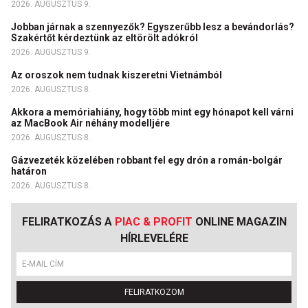
2026. AUGUSZTUS 9.
Jobban járnak a szennyezők? Egyszerűbb lesz a bevándorlás?
Szakértőt kérdeztünk az eltörölt adókról
2026. AUGUSZTUS 9.
Az oroszok nem tudnak kiszeretni Vietnámból
2026. AUGUSZTUS 8.
Akkora a memóriahiány, hogy több mint egy hónapot kell várni
az MacBook Air néhány modelljére
2026. AUGUSZTUS 8.
Gázvezeték közelében robbant fel egy drón a román-bolgár
határon
2026. AUGUSZTUS 8.
FELIRATKOZÁS A
PIAC & PROFIT
ONLINE MAGAZIN
HÍRLEVELÉRE
FELIRATKOZOM