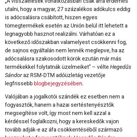
„A visszaélések vonatkozásban csak arra érdemes
utalni, hogy a magyar, 27 százalékos adókulcs eddig
is adócsalásra csábított, hiszen egyes
tömegtermékek esetén az Unión belül itt lehetett a
legnagyobb hasznot realizálni. Várhatóan ez a
következő időszakban valamelyest csökkenni fog,
de sajnos egyáltalán nem lennék meglepve, ha az
adócsalásra szakosodott körök ezután már más
termékekkel folytatnák üzelmeiket” – vélte
Hegedűs
Sándor
az RSM-DTM adóüzletág vezetője
legfrissebb
blogbejegyzésében
.
Valójában a jogalkotói szándék ez esetben nem a
fogyasztók, hanem a hazai sertéstenyésztők
megsegítése volt, így most nem kell azzal a
kérdéssel foglalkozni, hogy a kereskedők vajon
tovább adják-e az áfa csökkentéséből származó