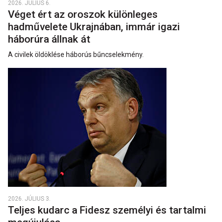
2026. JÚLIUS 6.
Véget ért az oroszok különleges
hadművelete Ukrajnában, immár igazi
háborúra állnak át
A civilek öldöklése háborús bűncselekmény.
2026. JÚLIUS 3.
Teljes kudarc a Fidesz személyi és tartalmi