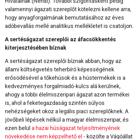
Hivatalnak (Néhib). További szigorításként pedig
valamennyi ágazati szereplőt kötelezni kellene arra,
hogy anyagforgalmának bemutatásához az éves
adóbevallás mellé analitikus mellékletet is csatoljon.
A sertéságazat szereplői az áfacsökkentés
kiterjesztésében bíznak
A sertéságazat szereplői bíznak abban, hogy az
állami költségvetés teherbíró képességének
erősödésével a tőkehúsok és a hústermékek is a
kedvezményes forgalmiadó-kulcs alá kerülnek,
ahogy a többi élelmiszeripari ágazat azon termékei
is, ahol a feketegazdaság szintén súlyos
nehézségeket okoz a legális piaci szereplőknek. A
jövőbeli lépések nélkül a magyar élelmiszeripar, és
ezen belül
a hazai húságazat teljesítményének
növekedése nem képzelhető el
- közölte a Vágóállat