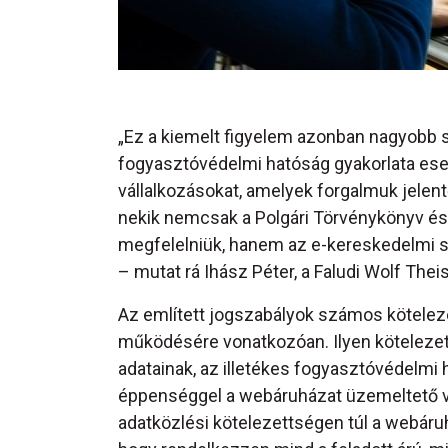
„Ez a kiemelt figyelem azonban nagyobb s
fogyasztóvédelmi hatóság gyakorlata eseté
vállalkozásokat, amelyek forgalmuk jelen
nekik nemcsak a Polgári Törvénykönyv és
megfelelniük, hanem az e-kereskedelmi s
– mutat rá Ihász Péter, a Faludi Wolf Thei
Az említett jogszabályok számos kötelez
működésére vonatkozóan. Ilyen kötelezett
adatainak, az illetékes fogyasztóvédelmi
éppenséggel a webáruházat üzemeltető vá
adatközlési kötelezettségen túl a webáru