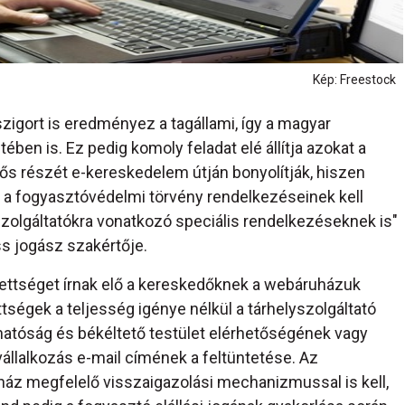
Kép: Freestock
zigort is eredményez a tagállami, így a magyar
ben is. Ez pedig komoly feladat elé állítja azokat a
tős részét e-kereskedelem útján bonyolítják, hiszen
 a fogyasztóvédelmi törvény rendelkezéseinek kell
zolgáltatókra vonatkozó speciális rendelkezéseknek is"
ss jogász szakértője.
ettséget írnak elő a kereskedőknek a webáruházuk
ségek a teljesség igénye nélkül a tárhelyszolgáltató
 hatóság és békéltető testület elérhetőségének vagy
llalkozás e-mail címének a feltüntetése. Az
ház megfelelő visszaigazolási mechanizmussal is kell,