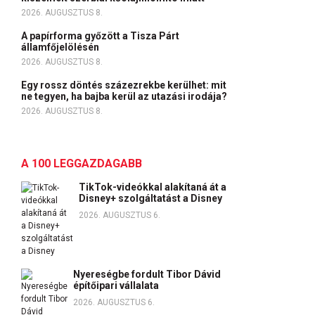
2026. AUGUSZTUS 8.
A papírforma győzött a Tisza Párt
államfőjelölésén
2026. AUGUSZTUS 8.
Egy rossz döntés százezrekbe kerülhet: mit
ne tegyen, ha bajba kerül az utazási irodája?
2026. AUGUSZTUS 8.
A 100 LEGGAZDAGABB
TikTok-videókkal alakítaná át a
Disney+ szolgáltatást a Disney
2026. AUGUSZTUS 6.
Nyereségbe fordult Tibor Dávid
építőipari vállalata
2026. AUGUSZTUS 6.