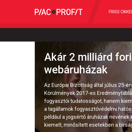
FRISS CIKKE
Akár 2 milliárd for
webáruházak
Az Európai Bizottság által július 25
Körülmények 2017-es Eredménytábláj
fogyasztói tudatosságot, hanem kieme
a tagállamok fogyasztóvédelmi hatósá
például a jogsértő áruházak nevének 
kiemelt, minősített esetekben a bírság