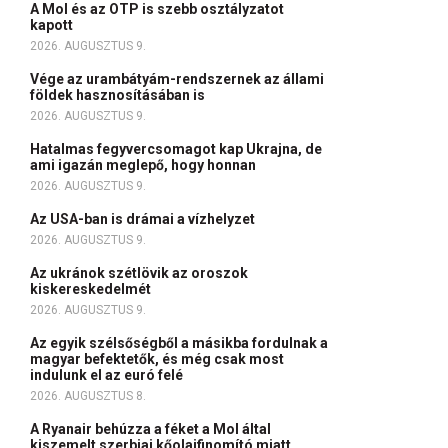
A Mol és az OTP is szebb osztályzatot
kapott
2026. AUGUSZTUS 9.
Vége az urambátyám-rendszernek az állami
földek hasznosításában is
2026. AUGUSZTUS 9.
Hatalmas fegyvercsomagot kap Ukrajna, de
ami igazán meglepő, hogy honnan
2026. AUGUSZTUS 9.
Az USA-ban is drámai a vízhelyzet
2026. AUGUSZTUS 9.
Az ukránok szétlövik az oroszok
kiskereskedelmét
2026. AUGUSZTUS 9.
Az egyik szélsőségből a másikba fordulnak a
magyar befektetők, és még csak most
indulunk el az euró felé
2026. AUGUSZTUS 8.
A Ryanair behúzza a féket a Mol által
kiszemelt szerbiai kőolajfinomító miatt