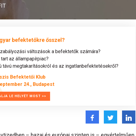
IT
gyar befektetőkre ősszel?
szabályozási változások a befektetők számára?
tart az állampapírpiac?
távú megtakarításokról és az ingatlanbefektetésekről?
szis Befektetői Klub
zeptember 24., Budapest
ALJA LE HELYÉT MOST >>
vtizedben – hazai és európai szinten is – egyértelműen