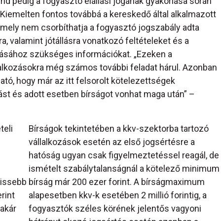
nd pedig a fogyasztó elállási jogának gyakorlása során
Kiemelten fontos továbbá a kereskedő által alkalmazott
 amely nem csorbíthatja a fogyasztó jogszabály adta
ra, valamint jótállásra vonatkozó feltételeket és a
rlásához szükséges információkat. „Ezeken a
llalkozásokra még számos további feladat hárul. Azonban
tható, hogy már az itt felsorolt kötelezettségek
st és adott esetben bírságot vonhat maga után” –
teli
Bírságok tekintetében a kkv-szektorba tartozó
vállalkozások esetén az első jogsértésre a
hatóság ugyan csak figyelmeztetéssel reagál, de
ismételt szabálytalanságnál a kötelező minimum
rissebb
bírság már 200 ezer forint. A bírságmaximum
rint
alapesetben kkv-k esetében 2 millió forintig, a
akár
fogyasztók széles körének jelentős vagyoni