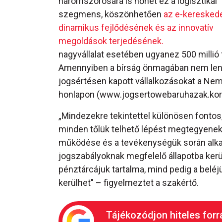
háromszorosára is nőhet ez a logisztikai
szegmens, köszönhetően
az e-keresked
dinamikus fejlődésének és az innovatív
megoldások terjedésének.
nagyvállalat esetében ugyanez 500 millió fo
Amennyiben a bírság önmagában nem lenne
jogsértésen kapott vállalkozásokat a Nemz
honlapon (www.jogsertowebaruhazak.korma
„Mindezekre tekintettel különösen fontos
minden tőlük telhető lépést megtegyenek
működése és a tevékenységük során alkal
jogszabályoknak megfelelő állapotba kerül
pénztárcájuk tartalma, mind pedig a beléj
kerülhet" – figyelmeztet a szakértő.
Tájékozódjon hiteles forr