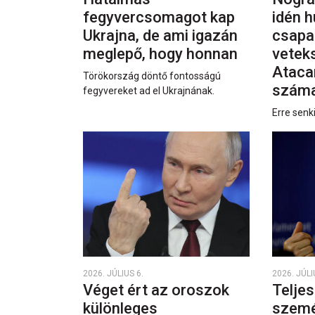
fegyvercsomagot kap
idén h
Ukrajna, de ami igazán
csapa
meglepő, hogy honnan
vetek
Ataca
Törökország döntő fontosságú
száma
fegyvereket ad el Ukrajnának.
Erre senk
2026. JÚLIUS 6.
2026. JÚLI
Véget ért az oroszok
Teljes
különleges
személ