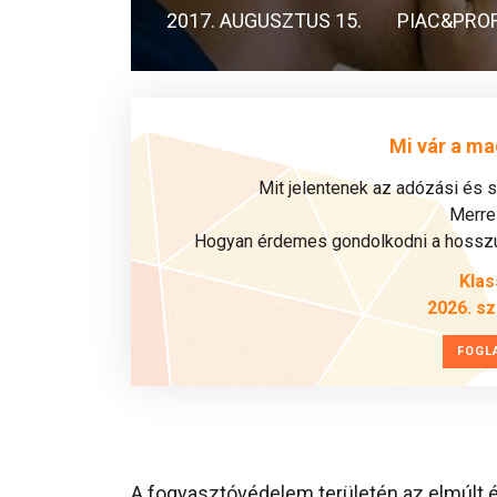
2017. AUGUSZTUS 15.
PIAC&PROF
Mi vár a ma
Mit jelentenek az adózási és 
Merre 
Hogyan érdemes gondolkodni a hosszú 
Klas
2026. s
FOGL
A fogyasztóvédelem területén az elmúlt é