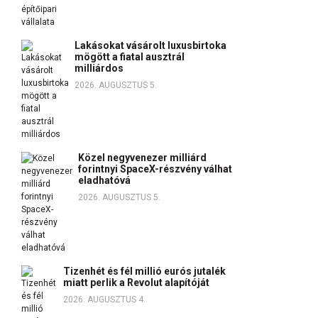
Lakásokat vásárolt luxusbirtoka
mögött a fiatal ausztrál
milliárdos
2026. AUGUSZTUS 5.
Közel negyvenezer milliárd
forintnyi SpaceX-részvény válhat
eladhatóvá
2026. AUGUSZTUS 5.
Tizenhét és fél millió eurós jutalék
miatt perlik a Revolut alapítóját
2026. AUGUSZTUS 4.