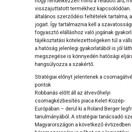
hogy rendelkezzen mind a feladott árú, mi
visszajuttatott termékhez kapcsolódóan. 
általános szerződési feltételek tartalma,
jogait. Így tartalmaznia kell a szavatosság
fogyasztó elálláshoz való jogának gyako
tájékoztatási kötelezettségeken túl a vá
a hatóság jelenlegi gyakorlatából is jól lá
megszegése is könnyedén hatósági eljárá
hangsúlyozza a szakértő.
Stratégiai előnyt jelentenek a csomagátvé
pontok
Robbanás előtt áll az átvevőhelyi
csomagkézbesítés piaca Kelet-Közép-
Európában – derül ki a Roland Berger legf
tanulmányából. A stratégiai tanácsadó sze
Magyarországon a következő évtizedben 