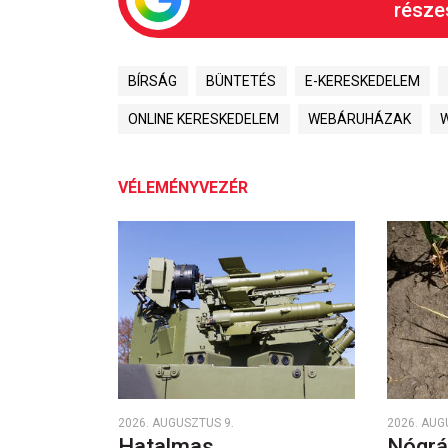
részes
BÍRSÁG
BÜNTETÉS
E-KERESKEDELEM
ONLINE KERESKEDELEM
WEBÁRUHÁZAK
VÉLEMÉNYVEZÉR
2026. AUGUSZTUS 9.
2026. AUG
Hatalmas
Nógrá