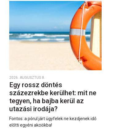
2026. AUGUSZTUS 8.
Egy rossz döntés
százezrekbe kerülhet: mit ne
tegyen, ha bajba kerül az
utazási irodája?
Fontos: a pórul járt ügyfelek ne kezdjenek idő
előtti egyéni akciókba!