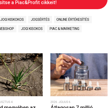
ítse a Piac&Profit cikkeit!
JOGI KISKOKOS
JOGSÉRTÉS
ONLINE ÉRTÉKESÍTÉS
WEBSHOP
JOGI KISOKOS
PIAC & MARKETING
USZTUS 4.
2026. JÚLIUS 6.
d megyében az
Átlagosan 7 millió