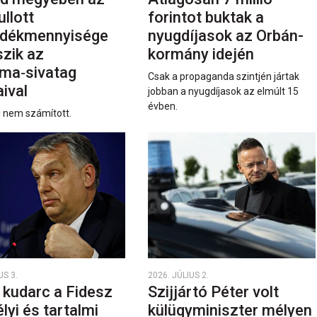
ullott
forintot buktak a
dékmennyisége
nyugdíjasok az Orbán-
szik az
kormány idején
ma‑sivatag
Csak a propaganda szintjén jártak
ival
jobban a nyugdíjasok az elmúlt 15
évben.
i nem számított.
US 3.
2026. JÚLIUS 2.
 kudarc a Fidesz
Szijjártó Péter volt
yi és tartalmi
külügyminiszter mélyen