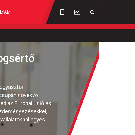
LYAM
jogsértő
Fogyasztói
 csupán növekvő
ed az Európai Unió és
kezdeményezésekkel,
vállalatoknál egyes