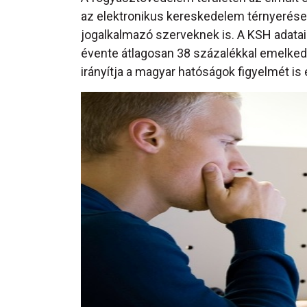
az elektronikus kereskedelem térnyerése 
jogalkalmazó szerveknek is. A KSH adata
évente átlagosan 38 százalékkal emelkede
irányítja a magyar hatóságok figyelmét is e