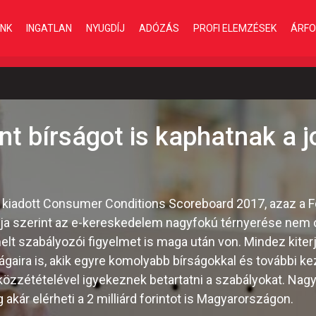
INK
INGATLAN
NYUGDÍJ
ADÓZÁS
PROFI ELEMZÉSEK
ÁRFO
int bírságot is kaphatnak a 
-én kiadott Consumer Conditions Scoreboard 2017, azaz a 
a szerint az e-kereskedelem nagyfokú térnyerése nem
lt szabályozói figyelmet is maga után von. Mindez kiterj
gaira is, akik egyre komolyabb bírságokkal és további 
közzétételével igyekeznek betartatni a szabályokat. Nagy
 akár elérheti a 2 milliárd forintot is Magyarországon.