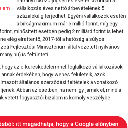
hátrányt okozó jogsértés esetén azonban a
elem
vállalkozás éves nettó árbevételének 5
százalékáig terjedhet. Egyéni vállalkozók esetén
a bírságmaximum már 5 millió forint, míg egy
rint, minősített esetben pedig 2 milliárd forint is lehet.
 elég elrettentő, 2017-től a hatóság a súlyos
eti Fejlesztési Minisztérium által vezetett nyilvános
ny.hu) is feltünteti.
, hogy az e-kereskedelemmel foglalkozó vállalkozások
 annak érdekében, hogy webes felületeik, azok
mazott általános szerződési feltételek a vonatkozó
jenek. Abban az esetben, ha nem így járnak el, mind a
ük vetett fogyasztói bizalom is komoly veszélybe
ásból: itt megadhatja, hogy a Google előnyben