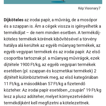
Kép:Visionary7
Díjköteles
az irodai papír, a művirág, de a mosópor
és a szappan is. Ám a cégek vissza is igényelhetik a
termékdíjat – de nem minden esetben. A termékdíj-
köteles termékek körének kibővítésével a törvény
hatálya alá kerültek az egyéb műanyag termékek, az
egyéb vegyipari termékek és az irodai papír. Az első
csoportba tartoznak pl. a műanyag művirágok, ezek
díjtétele 1900 Ft/kg, az egyéb vegyipari termékek
esetében (pl. szappan és kozmetikai termékek) 2
díjtételt különböztetnek meg, az első kategóriában
11 Ft/kg, a másodikban 57 Ft/kg a fizetendő
közteher. Az irodai papír esetében „csupán” 19 Ft/kg
lesz a plusz adóteher, melyet környezetvédelmi
termékdíjként kell megfizetni a kötelezettnek.