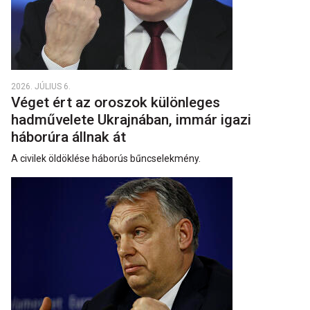
2026. JÚLIUS 6.
Véget ért az oroszok különleges
hadművelete Ukrajnában, immár igazi
háborúra állnak át
A civilek öldöklése háborús bűncselekmény.