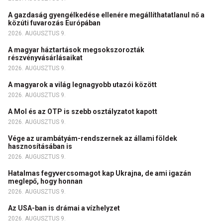
A gazdaság gyengélkedése ellenére megállíthatatlanul nő a
közúti fuvarozás Európában
2026. AUGUSZTUS 9.
A magyar háztartások megsokszorozták
részvényvásárlásaikat
2026. AUGUSZTUS 9.
A magyarok a világ legnagyobb utazói között
2026. AUGUSZTUS 9.
A Mol és az OTP is szebb osztályzatot kapott
2026. AUGUSZTUS 9.
Vége az urambátyám-rendszernek az állami földek
hasznosításában is
2026. AUGUSZTUS 9.
Hatalmas fegyvercsomagot kap Ukrajna, de ami igazán
meglepő, hogy honnan
2026. AUGUSZTUS 9.
Az USA-ban is drámai a vízhelyzet
2026. AUGUSZTUS 9.