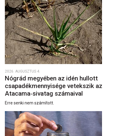
2026. AUGUSZTUS 4.
Nógrád megyében az idén hullott
csapadékmennyisége vetekszik az
Atacama‑sivatag számaival
Erre senki nem számított.