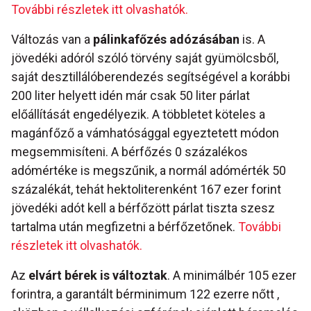
További részletek itt olvashatók.
Változás van a
pálinkafőzés adózásában
is. A
jövedéki adóról szóló törvény saját gyümölcsből,
saját desztillálóberendezés segítségével a korábbi
200 liter helyett idén már csak 50 liter párlat
előállítását engedélyezik. A többletet köteles a
magánfőző a vámhatósággal egyeztetett módon
megsemmisíteni. A bérfőzés 0 százalékos
adómértéke is megszűnik, a normál adómérték 50
százalékát, tehát hektoliterenként 167 ezer forint
jövedéki adót kell a bérfőzött párlat tiszta szesz
tartalma után megfizetni a bérfőzetőnek.
További
részletek itt olvashatók.
Az
elvárt bérek is változtak
. A minimálbér 105 ezer
forintra, a garantált bérminimum 122 ezerre nőtt ,