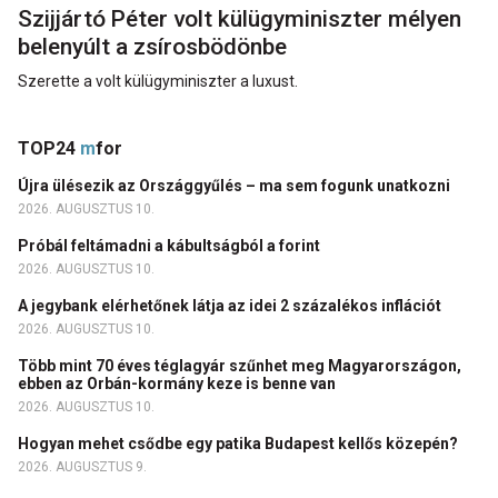
Szijjártó Péter volt külügyminiszter mélyen
belenyúlt a zsírosbödönbe
Szerette a volt külügyminiszter a luxust.
TOP24
m
for
Újra ülésezik az Országgyűlés – ma sem fogunk unatkozni
2026. AUGUSZTUS 10.
Próbál feltámadni a kábultságból a forint
2026. AUGUSZTUS 10.
A jegybank elérhetőnek látja az idei 2 százalékos inflációt
2026. AUGUSZTUS 10.
Több mint 70 éves téglagyár szűnhet meg Magyarországon,
ebben az Orbán-kormány keze is benne van
2026. AUGUSZTUS 10.
Hogyan mehet csődbe egy patika Budapest kellős közepén?
2026. AUGUSZTUS 9.