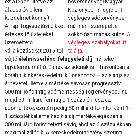
ez a lépés, illetve az
november végi Magyar
áfacsalók elleni
Közlönyben megjelent
küzdelmet könnyíti.
végleges adótörvényben
A napi fogyasztási cikket
már nem szerepelt a
értékesítő üzleteket
sokkolóan magas kulcs.
A
üzemeltető
végleges szabályokat itt
vállalkozásokat 2015-től
találja.
sújtó
élelmiszerlánc-felügyeleti díj
mértéke
figyelemre méltó. Ennek az adónak is – hasonlóan a
korábbi kiskereskedelmi különadóhoz – az alapja az
árbevétel, illetve a mértéke sávosan progresszív:
500 millió forintig adómentesség fog érvényesülni,
majd 50 milliárd forintig 0,1 százalék lesz az
adómértéke, ezután pedig 50 milliárd forintonként 1-
1 százalékkal emelkedik a díj mértéke egészen a
300 milliárd forint feletti sávig, ahol az 6 százalékban
maximalizálódik. A kereskedelmi törvény szerinti