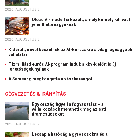
2026. AUGUSZTUS 3.
Olcsó AI-modell érkezett, amely komoly kihívást
jelenthet a nagyoknak
2026. AUGUSZTUS 3.
Kiderült, mivel készülnek az AI-korszakra a világ legnagyobb
vállalatai
Tízmilliárd eurós AI-program indul: a kkv-k előtt is új
lehetőségek nyílnak
A Samsung megkongatta a vészharangot
CÉGVEZETÉS & IRÁNYÍTÁS
Egy ország figyeli a fogyasztást – a
vállalkozások menthetik meg az esti
áramcsúcsokat
2026. AUGUSZTUS 7.
Lecsap a hatóság a gyrososokra és a