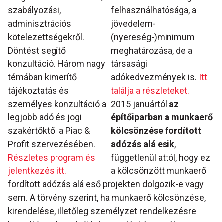
szabályozási,
felhasználhatósága, a
adminisztrációs
jövedelem-
kötelezettségekről.
(nyereség-)minimum
Döntést segítő
meghatározása, de a
konzultáció. Három nagy
társasági
témában kimerítő
adókedvezmények is.
Itt
tájékoztatás és
találja a részleteket.
személyes konzultáció a
2015 januártól
az
legjobb adó és jogi
építőiparban a munkaerő
szakértőktől a Piac &
kölcsönzése fordított
Profit szervezésében.
adózás alá esik
,
Részletes program és
függetlenül attól, hogy ez
jelentkezés itt.
a kölcsönzött munkaerő
fordított adózás alá eső projekten dolgozik-e vagy
sem. A törvény szerint, ha munkaerő kölcsönzése,
kirendelése, illetőleg személyzet rendelkezésre