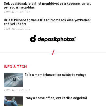
Sok családnak jelenthet mentőövet ez a kevéssé ismert
pénzügyi megoldás
2026. AUGUSZTUS 3.
Óriási különbség van a frissdiplomások elhelyezkedési
esélyei között
2026. AUGUSZTUS 2.
INFO & TECH
Esik a memóriaszektor sztárrészvénye
2026. AUGUSZTUS 6.
Irány a home office, ezt kérik a cégektől