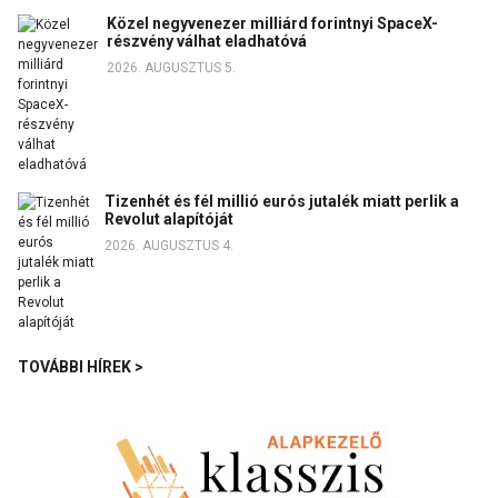
Közel negyvenezer milliárd forintnyi SpaceX-
részvény válhat eladhatóvá
2026. AUGUSZTUS 5.
Tizenhét és fél millió eurós jutalék miatt perlik a
Revolut alapítóját
2026. AUGUSZTUS 4.
TOVÁBBI HÍREK >