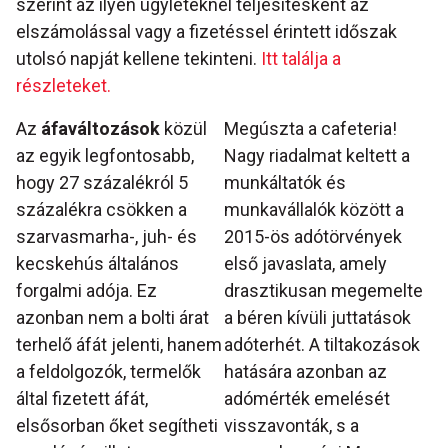
szerint az ilyen ügyleteknél teljesítésként az
elszámolással vagy a fizetéssel érintett időszak
utolsó napját kellene tekinteni.
Itt találja a
részleteket.
Az
áfaváltozások
közül
Megúszta a cafeteria!
az egyik legfontosabb,
Nagy riadalmat keltett a
hogy 27 százalékról 5
munkáltatók és
százalékra csökken a
munkavállalók között a
szarvasmarha-, juh- és
2015-ös adótörvények
kecskehús általános
első javaslata, amely
forgalmi adója. Ez
drasztikusan megemelte
azonban nem a bolti árat
a béren kívüli juttatások
terhelő áfát jelenti, hanem
adóterhét. A tiltakozások
a feldolgozók, termelők
hatására azonban az
által fizetett áfát,
adómérték emelését
elsősorban őket segítheti
visszavonták, s a