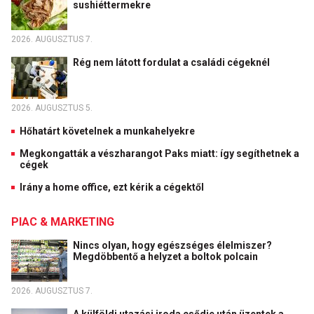
sushiéttermekre
2026. AUGUSZTUS 7.
Rég nem látott fordulat a családi cégeknél
2026. AUGUSZTUS 5.
Hőhatárt követelnek a munkahelyekre
Megkongatták a vészharangot Paks miatt: így segíthetnek a
cégek
Irány a home office, ezt kérik a cégektől
PIAC & MARKETING
Nincs olyan, hogy egészséges élelmiszer?
Megdöbbentő a helyzet a boltok polcain
2026. AUGUSZTUS 7.