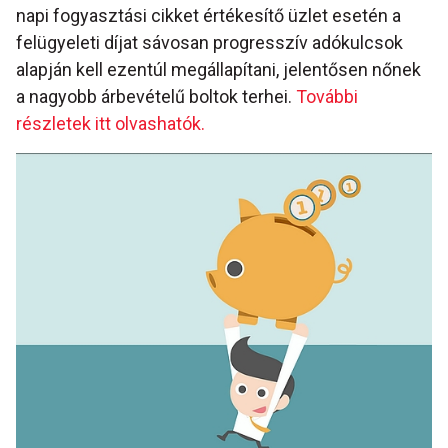
napi fogyasztási cikket értékesítő üzlet esetén a
felügyeleti díjat sávosan progresszív adókulcsok
alapján kell ezentúl megállapítani, jelentősen nőnek
a nagyobb árbevételű boltok terhei.
További
részletek itt olvashatók.