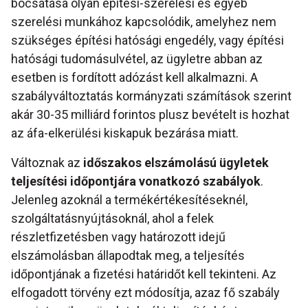
bocsátása olyan építési-szerelési és egyéb
szerelési munkához kapcsolódik, amelyhez nem
szükséges építési hatósági engedély, vagy építési
hatósági tudomásulvétel, az ügyletre abban az
esetben is fordított adózást kell alkalmazni. A
szabályváltoztatás kormányzati számítások szerint
akár 30-35 milliárd forintos plusz bevételt is hozhat
az áfa-elkerülési kiskapuk bezárása miatt.
Változnak az
időszakos elszámolású ügyletek
teljesítési időpontjára vonatkozó szabályok
.
Jelenleg azoknál a termékértékesítéseknél,
szolgáltatásnyújtásoknál, ahol a felek
részletfizetésben vagy határozott idejű
elszámolásban állapodtak meg, a teljesítés
időpontjának a fizetési határidőt kell tekinteni. Az
elfogadott törvény ezt módosítja, azaz fő szabály