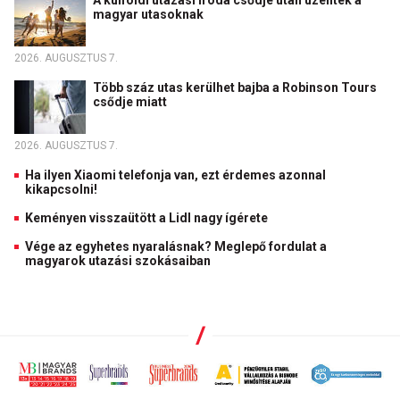
A külföldi utazási iroda csődje után üzentek a
magyar utasoknak
2026. AUGUSZTUS 7.
Több száz utas kerülhet bajba a Robinson Tours
csődje miatt
2026. AUGUSZTUS 7.
Ha ilyen Xiaomi telefonja van, ezt érdemes azonnal
kikapcsolni!
Keményen visszaütött a Lidl nagy ígérete
Vége az egyhetes nyaralásnak? Meglepő fordulat a
magyarok utazási szokásaiban