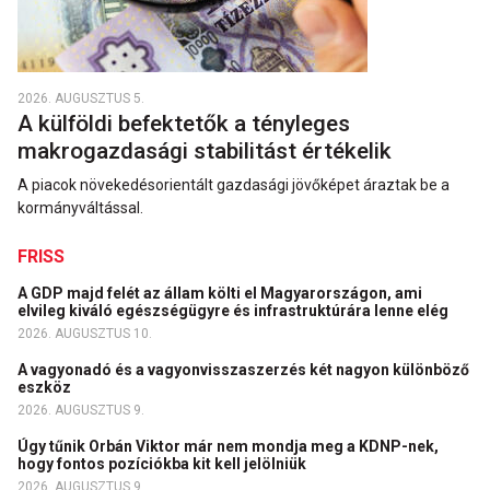
2026. AUGUSZTUS 5.
A külföldi befektetők a tényleges
makrogazdasági stabilitást értékelik
A piacok növekedésorientált gazdasági jövőképet áraztak be a
kormányváltással.
FRISS
A GDP majd felét az állam költi el Magyarországon, ami
elvileg kiváló egészségügyre és infrastruktúrára lenne elég
2026. AUGUSZTUS 10.
A vagyonadó és a vagyonvisszaszerzés két nagyon különböző
eszköz
2026. AUGUSZTUS 9.
Úgy tűnik Orbán Viktor már nem mondja meg a KDNP-nek,
hogy fontos pozíciókba kit kell jelölniük
2026. AUGUSZTUS 9.