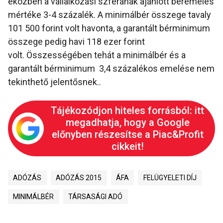
eközben a vállalkozási szférának ajánlott béremelés
mértéke 3-4 százalék. A minimálbér összege tavaly
101 500 forint volt havonta, a garantált bérminimum
összege pedig havi 118 ezer forint
volt. Összességében tehát a minimálbér és a
garantált bérminimum 3,4 százalékos emelése nem
tekinthető jelentősnek..
Tájékozódjon hiteles forrásból: itt
megadhatja, hogy a Google
előnyben részesítse a Piac&Profit
cikkeit!
ADÓZÁS
ADÓZÁS 2015
ÁFA
FELÜGYELETI DÍJ
MINIMÁLBÉR
TÁRSASÁGI ADÓ