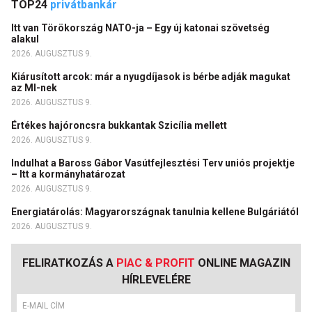
TOP24
privátbankár
Itt van Törökország NATO-ja – Egy új katonai szövetség
alakul
2026. AUGUSZTUS 9.
Kiárusított arcok: már a nyugdíjasok is bérbe adják magukat
az MI-nek
2026. AUGUSZTUS 9.
Értékes hajóroncsra bukkantak Szicília mellett
2026. AUGUSZTUS 9.
Indulhat a Baross Gábor Vasútfejlesztési Terv uniós projektje
– Itt a kormányhatározat
2026. AUGUSZTUS 9.
Energiatárolás: Magyarországnak tanulnia kellene Bulgáriától
2026. AUGUSZTUS 9.
FELIRATKOZÁS A
PIAC & PROFIT
ONLINE MAGAZIN
HÍRLEVELÉRE