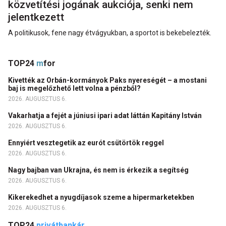
közvetítési jogának aukciója, senki nem
jelentkezett
A politikusok, fene nagy étvágyukban, a sportot is bekebelezték.
TOP24
m
for
Kivették az Orbán-kormányok Paks nyereségét – a mostani
baj is megelőzhető lett volna a pénzből?
2026. AUGUSZTUS 6.
Vakarhatja a fejét a júniusi ipari adat láttán Kapitány István
2026. AUGUSZTUS 6.
Ennyiért vesztegetik az eurót csütörtök reggel
2026. AUGUSZTUS 6.
Nagy bajban van Ukrajna, és nem is érkezik a segítség
2026. AUGUSZTUS 6.
Kikerekedhet a nyugdíjasok szeme a hipermarketekben
2026. AUGUSZTUS 6.
TOP24
privátbankár