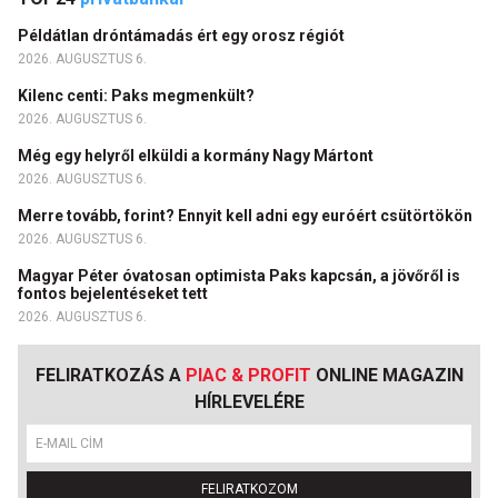
Példátlan dróntámadás ért egy orosz régiót
2026. AUGUSZTUS 6.
Kilenc centi: Paks megmenkült?
2026. AUGUSZTUS 6.
Még egy helyről elküldi a kormány Nagy Mártont
2026. AUGUSZTUS 6.
Merre tovább, forint? Ennyit kell adni egy euróért csütörtökön
2026. AUGUSZTUS 6.
Magyar Péter óvatosan optimista Paks kapcsán, a jövőről is
fontos bejelentéseket tett
2026. AUGUSZTUS 6.
FELIRATKOZÁS A
PIAC & PROFIT
ONLINE MAGAZIN
HÍRLEVELÉRE
FELIRATKOZOM