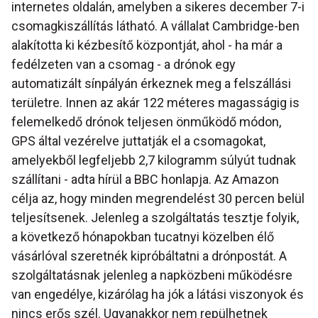
internetes oldalán, amelyben a sikeres december 7-i
csomagkiszállítás látható. A vállalat Cambridge-ben
alakította ki kézbesítő központját, ahol - ha már a
fedélzeten van a csomag - a drónok egy
automatizált sínpályán érkeznek meg a felszállási
területre. Innen az akár 122 méteres magasságig is
felemelkedő drónok teljesen önműködő módon,
GPS által vezérelve juttatják el a csomagokat,
amelyekből legfeljebb 2,7 kilogramm súlyút tudnak
szállítani - adta hírül a BBC honlapja. Az Amazon
célja az, hogy minden megrendelést 30 percen belül
teljesítsenek. Jelenleg a szolgáltatás tesztje folyik,
a következő hónapokban tucatnyi közelben élő
vásárlóval szeretnék kipróbáltatni a drónpostát. A
szolgáltatásnak jelenleg a napközbeni működésre
van engedélye, kizárólag ha jók a látási viszonyok és
nincs erős szél. Ugyanakkor nem repülhetnek