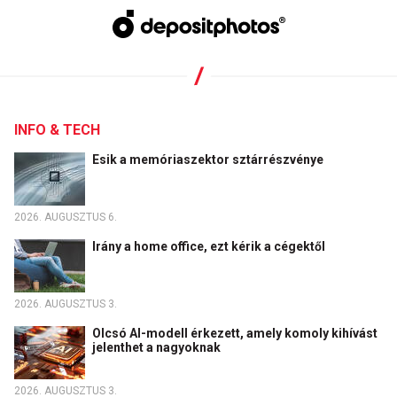
INFO & TECH
Esik a memóriaszektor sztárrészvénye
2026. AUGUSZTUS 6.
Irány a home office, ezt kérik a cégektől
2026. AUGUSZTUS 3.
Olcsó AI-modell érkezett, amely komoly kihívást
jelenthet a nagyoknak
2026. AUGUSZTUS 3.