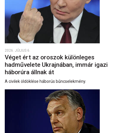
2026. JÚLIUS 6.
Véget ért az oroszok különleges
hadművelete Ukrajnában, immár igazi
háborúra állnak át
A civilek öldöklése háborús bűncselekmény.