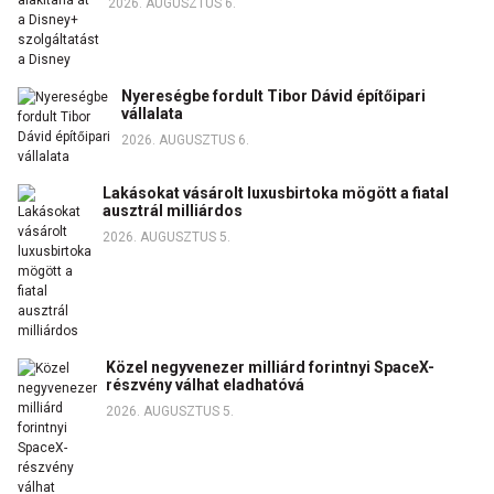
2026. AUGUSZTUS 6.
Nyereségbe fordult Tibor Dávid építőipari
vállalata
2026. AUGUSZTUS 6.
Lakásokat vásárolt luxusbirtoka mögött a fiatal
ausztrál milliárdos
2026. AUGUSZTUS 5.
Közel negyvenezer milliárd forintnyi SpaceX-
részvény válhat eladhatóvá
2026. AUGUSZTUS 5.