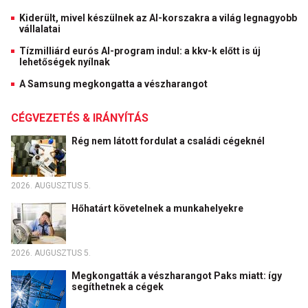
Kiderült, mivel készülnek az AI-korszakra a világ legnagyobb
vállalatai
Tízmilliárd eurós AI-program indul: a kkv-k előtt is új
lehetőségek nyílnak
A Samsung megkongatta a vészharangot
CÉGVEZETÉS & IRÁNYÍTÁS
Rég nem látott fordulat a családi cégeknél
2026. AUGUSZTUS 5.
Hőhatárt követelnek a munkahelyekre
2026. AUGUSZTUS 5.
Megkongatták a vészharangot Paks miatt: így
segíthetnek a cégek