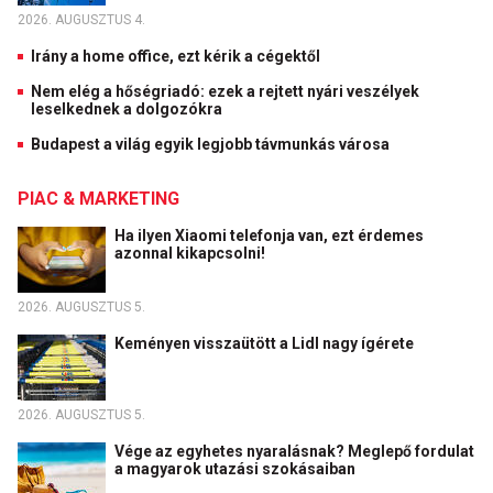
2026. AUGUSZTUS 4.
Irány a home office, ezt kérik a cégektől
Nem elég a hőségriadó: ezek a rejtett nyári veszélyek
leselkednek a dolgozókra
Budapest a világ egyik legjobb távmunkás városa
PIAC & MARKETING
Ha ilyen Xiaomi telefonja van, ezt érdemes
azonnal kikapcsolni!
2026. AUGUSZTUS 5.
Keményen visszaütött a Lidl nagy ígérete
2026. AUGUSZTUS 5.
Vége az egyhetes nyaralásnak? Meglepő fordulat
a magyarok utazási szokásaiban