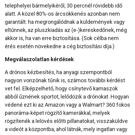
telephelyei bármelyikéről, 30 percnél rövidebb idő
alatt. A közel 80%-os árcsökkenés azonban nem
garantált: ha megrongálódnak a küldemények vagy
eltűnnek, az pluszkiadás az (e-)kereskedőnek, még
akkor is, ha van erre biztosítása. (Sok célba nem
érés esetén növekedne a cég biztosítási díja.)
Megválaszolatlan kérdések
A drónos kézbesítés, ha anyagi szempontból
nagyon vonzónak tűnik is, számos további kérdést
vet fel. Elképzelhető, hogy csínytevő kamaszok
abból űznének sportot, lelődözik a drónokat. Hogyan
védené ezt ki az Amazon vagy a Walmart? 360 fokos
panoráma-képet rögzítő kamerákkal, melyek
rögzítenék a lelövés előtti pillanatokat, visszaküldve
a videót a központba, ahol látnák, mely ingatlan vagy