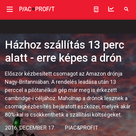
Házhoz szállítás 13 perc
alatt - erre képes a drón
Először kézbesített csomagot az Amazon drónja
Nagy-Britanniában. A rendelés leadása után 13
perccel a pilótanélküli gép már meg is érkezett
cambridge-i céljához. Maholnap a drónok lesznek a
csomagkézbesítés bejáratott eszközei, melyek akár
80%-kal is csökkenthetik a szállítási költségeket.
2016. DECEMBER 17.
PIAC&PROFIT