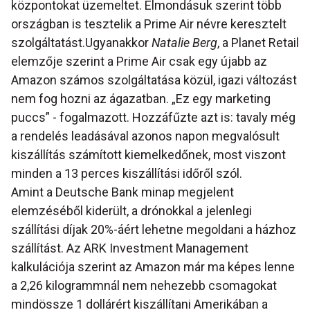
központokat üzemeltet. Elmondásuk szerint több
országban is tesztelik a Prime Air névre keresztelt
szolgáltatást.Ugyanakkor
Natalie Berg
, a Planet Retail
elemzője szerint a Prime Air csak egy újabb az
Amazon számos szolgáltatása közül, igazi változást
nem fog hozni az ágazatban. „Ez egy marketing
puccs” - fogalmazott. Hozzáfűzte azt is: tavaly még
a rendelés leadásával azonos napon megvalósult
kiszállítás számított kiemelkedőnek, most viszont
minden a 13 perces kiszállítási időről szól.
Amint a Deutsche Bank minap megjelent
elemzéséből kiderült, a drónokkal a jelenlegi
szállítási díjak 20%-áért lehetne megoldani a házhoz
szállítást. Az ARK Investment Management
kalkulációja szerint az Amazon már ma képes lenne
a 2,26 kilogrammnál nem nehezebb csomagokat
mindössze 1 dollárért kiszállítani Amerikában a