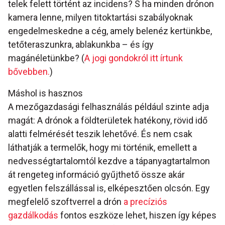
telek felett történt az incidens? S ha minden drónon
kamera lenne, milyen titoktartási szabályoknak
engedelmeskedne a cég, amely belenéz kertünkbe,
tetőteraszunkra, ablakunkba – és így
magánéletünkbe? (
A jogi gondokról itt írtunk
bővebben.
)
Máshol is hasznos
A mezőgazdasági felhasználás például szinte adja
magát: A drónok a földterületek hatékony, rövid idő
alatti felmérését teszik lehetővé. És nem csak
láthatják a termelők, hogy mi történik, emellett a
nedvességtartalomtól kezdve a tápanyagtartalmon
át rengeteg információ gyűjthető össze akár
egyetlen felszállással is, elképesztően olcsón. Egy
megfelelő szoftverrel a drón
a precíziós
gazdálkodás
fontos eszköze lehet, hiszen így képes