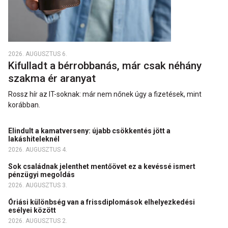
2026. AUGUSZTUS 6.
Kifulladt a bérrobbanás, már csak néhány
szakma ér aranyat
Rossz hír az IT-soknak: már nem nőnek úgy a fizetések, mint
korábban.
Elindult a kamatverseny: újabb csökkentés jött a
lakáshiteleknél
2026. AUGUSZTUS 4.
Sok családnak jelenthet mentőövet ez a kevéssé ismert
pénzügyi megoldás
2026. AUGUSZTUS 3.
Óriási különbség van a frissdiplomások elhelyezkedési
esélyei között
2026. AUGUSZTUS 2.