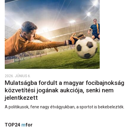
2026. JÚNIUS 6.
Mulatságba fordult a magyar focibajnokság
közvetítési jogának aukciója, senki nem
jelentkezett
A politikusok, fene nagy étvágyukban, a sportot is bekebelezték.
TOP24
m
for