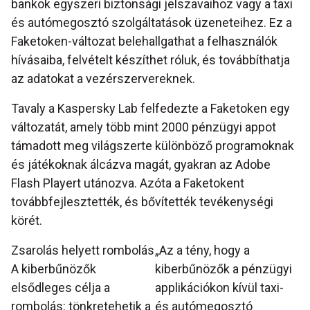
bankok egyszeri biztonsági jelszavaihoz vagy a taxi
és autómegosztó szolgáltatások üzeneteihez. Ez a
Faketoken-változat belehallgathat a felhasználók
hívásaiba, felvételt készíthet róluk, és továbbíthatja
az adatokat a vezérszervereknek.
Tavaly a Kaspersky Lab felfedezte a Faketoken egy
változatát, amely több mint 2000 pénzügyi appot
támadott meg világszerte különböző programoknak
és játékoknak álcázva magát, gyakran az Adobe
Flash Playert utánozva. Azóta a Faketokent
továbbfejlesztették, és bővítették tevékenységi
körét.
Zsarolás helyett rombolás
„Az a tény, hogy a
A kiberbűnözők
kiberbűnözők a pénzügyi
elsődleges célja a
applikációkon kívül taxi-
rombolás: tönkretehetik a
és autómegosztó