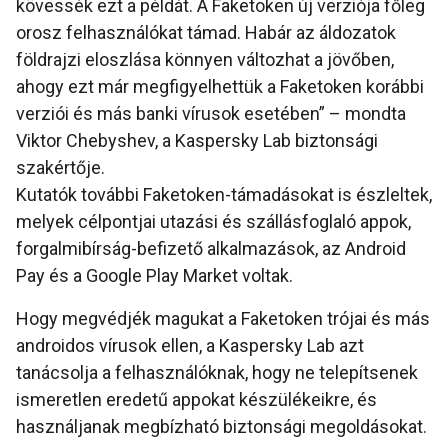
kövessék ezt a példát. A Faketoken új verziója főleg
orosz felhasználókat támad. Habár az áldozatok
földrajzi eloszlása könnyen változhat a jövőben,
ahogy ezt már megfigyelhettük a Faketoken korábbi
verziói és más banki vírusok esetében” – mondta
Viktor Chebyshev, a Kaspersky Lab biztonsági
szakértője.
Kutatók további Faketoken-támadásokat is észleltek,
melyek célpontjai utazási és szállásfoglaló appok,
forgalmibírság-befizető alkalmazások, az Android
Pay és a Google Play Market voltak.
Hogy megvédjék magukat a Faketoken trójai és más
androidos vírusok ellen, a Kaspersky Lab azt
tanácsolja a felhasználóknak, hogy ne telepítsenek
ismeretlen eredetű appokat készülékeikre, és
használjanak megbízható biztonsági megoldásokat.