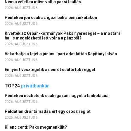
Nem a véletlen műve volt a paksi leállás
2026. AUGUSZTUS 6.
Pénteken jön csak az igazi buli a benzinkutakon
2026. AUGUSZTUS 6.
Kivették az Orbán-kormányok Paks nyereségét – a mostani
baj is megelőzhető lett volna a pénzből?
2026. AUGUSZTUS 6.
Vakarhatja a fejét a júniusi ipari adat láttán Kapitány István
2026. AUGUSZTUS 6.
Ennyiért vesztegetik az eurót csütörtök reggel
2026. AUGUSZTUS 6.
TOP24
privátbankár
Pénteken nézhetünk csak igazán nagyot a tankolásnál
2026. AUGUSZTUS 6.
Példátlan dróntámadás ért egy orosz régiót
2026. AUGUSZTUS 6.
Kilenc centi: Paks megmenkült?