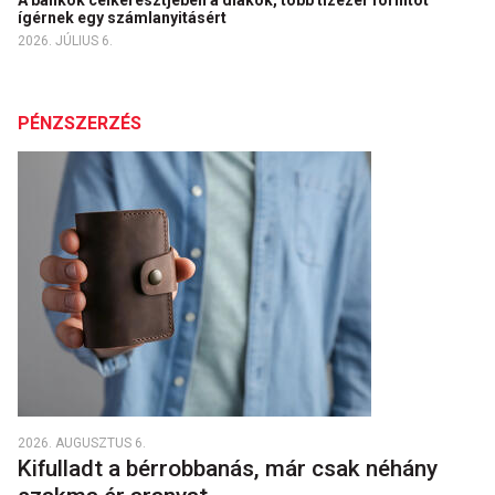
A bankok célkeresztjében a diákok, több tízezer forintot
ígérnek egy számlanyitásért
2026. JÚLIUS 6.
PÉNZSZERZÉS
2026. AUGUSZTUS 6.
Kifulladt a bérrobbanás, már csak néhány