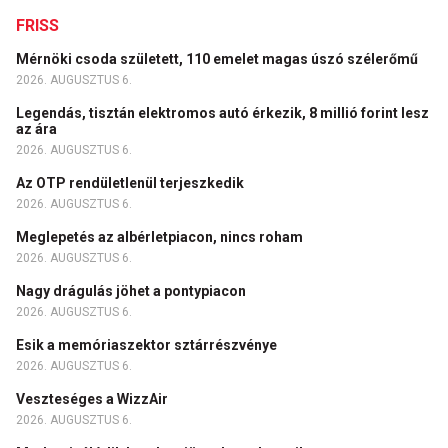
FRISS
Mérnöki csoda született, 110 emelet magas úszó szélerőmű
2026. AUGUSZTUS 6.
Legendás, tisztán elektromos autó érkezik, 8 millió forint lesz
az ára
2026. AUGUSZTUS 6.
Az OTP rendületlenül terjeszkedik
2026. AUGUSZTUS 6.
Meglepetés az albérletpiacon, nincs roham
2026. AUGUSZTUS 6.
Nagy drágulás jöhet a pontypiacon
2026. AUGUSZTUS 6.
Esik a memóriaszektor sztárrészvénye
2026. AUGUSZTUS 6.
Veszteséges a WizzAir
2026. AUGUSZTUS 6.