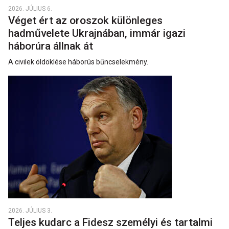
2026. JÚLIUS 6.
Véget ért az oroszok különleges
hadművelete Ukrajnában, immár igazi
háborúra állnak át
A civilek öldöklése háborús bűncselekmény.
2026. JÚLIUS 3.
Teljes kudarc a Fidesz személyi és tartalmi