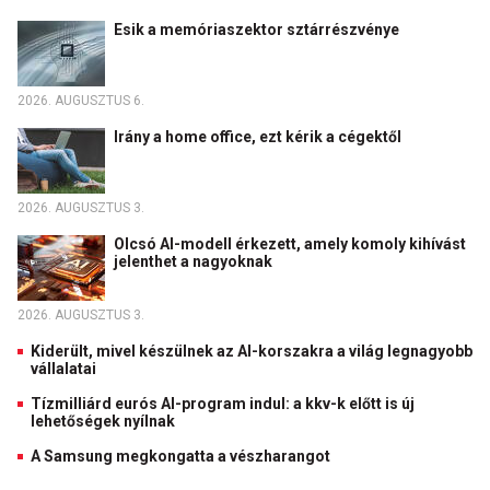
Esik a memóriaszektor sztárrészvénye
2026. AUGUSZTUS 6.
Irány a home office, ezt kérik a cégektől
2026. AUGUSZTUS 3.
Olcsó AI-modell érkezett, amely komoly kihívást
jelenthet a nagyoknak
2026. AUGUSZTUS 3.
Kiderült, mivel készülnek az AI-korszakra a világ legnagyobb
vállalatai
Tízmilliárd eurós AI-program indul: a kkv-k előtt is új
lehetőségek nyílnak
A Samsung megkongatta a vészharangot