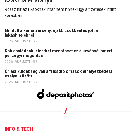
szakma ér aranyat
Rossz hír az IT-soknak: már nem nőnek úgy a fizetések, mint
korábban.
Elindult a kamatverseny: újabb csökkentés jött a
lakáshiteleknél
2026. AUGUSZTUS 4.
Sok családnak jelenthet mentőövet ez a kevéssé ismert
pénzügyi megoldás
2026. AUGUSZTUS 3.
Óriási különbség van a frissdiplomások elhelyezkedési
esélyei között
2026. AUGUSZTUS 2.
INFO & TECH