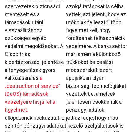
szervezetek biztonsági
szolgáltatásokat is célba
mentéseit és a
vettek, azt jelenti, hogy az
támadások utáni
utóbbiak fejlesztői több
visszaállításhoz
figyelmet kell, hogy
szükséges egyéb
fordítsanak felhasználóik
védelmi megoldásokat. A
védelmére. A bankszektor
Cisco friss
már ismeri a különböző
kiberbiztonsági jelentése
trükköket és csalási
a fenyegetések gyors
módszereket, ezért
változására és
a
appjaikban olyan
„destruction of service”
biztonsági technológiákat
(DeOS) támadások
vezettek be, amelyek
veszélyeire hívja fel a
jelentősen csökkentik a
figyelmet.
pénzügyi adatok
ellopásának kockázatát. Eljött az ideje, hogy más
szintén pénzügyi adatokat kezelő szolgáltatások is