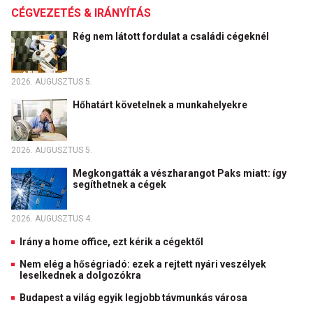
CÉGVEZETÉS & IRÁNYÍTÁS
Rég nem látott fordulat a családi cégeknél
2026. AUGUSZTUS 5.
Hőhatárt követelnek a munkahelyekre
2026. AUGUSZTUS 5.
Megkongatták a vészharangot Paks miatt: így
segíthetnek a cégek
2026. AUGUSZTUS 4.
Irány a home office, ezt kérik a cégektől
Nem elég a hőségriadó: ezek a rejtett nyári veszélyek
leselkednek a dolgozókra
Budapest a világ egyik legjobb távmunkás városa