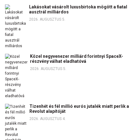
Lakásokat vásárolt luxusbirtoka mögött a fiatal
ausztrál milliárdos
2026. AUGUSZTUS 5.
Közel negyvenezer milliárd forintnyi SpaceX-
részvény válhat eladhatóvá
2026. AUGUSZTUS 5.
Tizenhét és fél millió eurós jutalék miatt perlik a
Revolut alapítóját
2026. AUGUSZTUS 4.