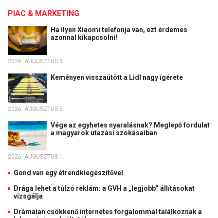
PIAC & MARKETING
Ha ilyen Xiaomi telefonja van, ezt érdemes
azonnal kikapcsolni!
2026. AUGUSZTUS 5.
Keményen visszaütött a Lidl nagy ígérete
2026. AUGUSZTUS 5.
Vége az egyhetes nyaralásnak? Meglepő fordulat
a magyarok utazási szokásaiban
2026. AUGUSZTUS 1.
Gond van egy étrendkiegészítővel
Drága lehet a túlzó reklám: a GVH a „legjobb” állításokat
vizsgálja
Drámaian csökkenő internetes forgalommal találkoznak a