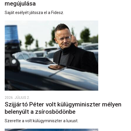
megújulása
Saját esélyét játssza el a Fidesz.
2026. JÚLIUS 2.
Szijjártó Péter volt külügyminiszter mélyen
belenyúlt a zsírosbödönbe
Szerette a volt külügyminiszter a luxust.