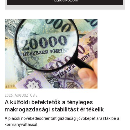
FELIRATKOZOM
2026. AUGUSZTUS 5.
A külföldi befektetők a tényleges
makrogazdasági stabilitást értékelik
A piacok növekedésorientált gazdasági jövőképet áraztak be a
kormányváltással.