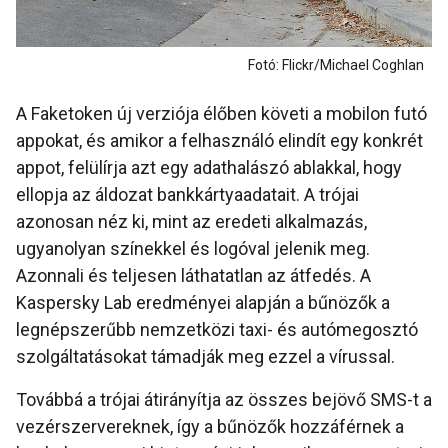
Fotó: Flickr/Michael Coghlan
A Faketoken új verziója élőben követi a mobilon futó
appokat, és amikor a felhasználó elindít egy konkrét
appot, felülírja azt egy adathalászó ablakkal, hogy
ellopja az áldozat bankkártyaadatait. A trójai
azonosan néz ki, mint az eredeti alkalmazás,
ugyanolyan színekkel és logóval jelenik meg.
Azonnali és teljesen láthatatlan az átfedés. A
Kaspersky Lab eredményei alapján a bűnözők a
legnépszerűbb nemzetközi taxi- és autómegosztó
szolgáltatásokat támadják meg ezzel a vírussal.
Továbbá a trójai átirányítja az összes bejövő SMS-t a
vezérszervereknek, így a bűnözők hozzáférnek a