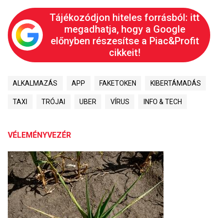
Tájékozódjon hiteles forrásból: itt
megadhatja, hogy a Google
előnyben részesítse a Piac&Profit
cikkeit!
ALKALMAZÁS
APP
FAKETOKEN
KIBERTÁMADÁS
TAXI
TRÓJAI
UBER
VÍRUS
INFO & TECH
VÉLEMÉNYVEZÉR