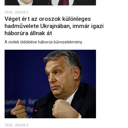
2026. JÚLIUS 6.
Véget ért az oroszok különleges
hadművelete Ukrajnában, immár igazi
háborúra állnak át
A civilek öldöklése háborús bűncselekmény.
2026. JÚLIUS 3.