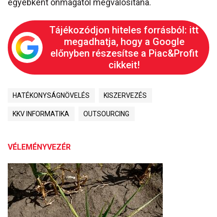
egyébként önmagától megvalósítana.
Tájékozódjon hiteles forrásból: itt
megadhatja, hogy a Google
előnyben részesítse a Piac&Profit
cikkeit!
HATÉKONYSÁGNÖVELÉS
KISZERVEZÉS
KKV INFORMATIKA
OUTSOURCING
VÉLEMÉNYVEZÉR