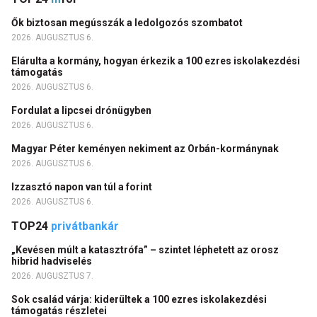
Ők biztosan megússzák a ledolgozós szombatot
2026. AUGUSZTUS 6.
Elárulta a kormány, hogyan érkezik a 100 ezres iskolakezdési
támogatás
2026. AUGUSZTUS 6.
Fordulat a lipcsei drónügyben
2026. AUGUSZTUS 6.
Magyar Péter keményen nekiment az Orbán-kormánynak
2026. AUGUSZTUS 6.
Izzasztó napon van túl a forint
2026. AUGUSZTUS 6.
TOP24
privátbankár
„Kevésen múlt a katasztrófa” – szintet léphetett az orosz
hibrid hadviselés
2026. AUGUSZTUS 7.
Sok család várja: kiderültek a 100 ezres iskolakezdési
támogatás részletei