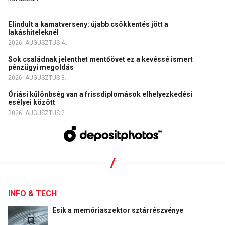
Elindult a kamatverseny: újabb csökkentés jött a
lakáshiteleknél
2026. AUGUSZTUS 4.
Sok családnak jelenthet mentőövet ez a kevéssé ismert
pénzügyi megoldás
2026. AUGUSZTUS 3.
Óriási különbség van a frissdiplomások elhelyezkedési
esélyei között
2026. AUGUSZTUS 2.
INFO & TECH
Esik a memóriaszektor sztárrészvénye