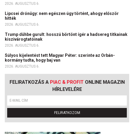
2026. AUGUSZTUS 6.
Lipcsei drónügy: nem egészen úgy történt, ahogy először
hitték
2026. AUGUSZTUS 6.
Trump dühbe gurult: hosszú börtönt ígér a hadsereg titkainak
kiszivárogtatóinak
2026. AUGUSZTUS 6.
Súlyos kijelentést tett Magyar Péter: szerinte az Orbán-
kormány tudta, hogy baj van
2026. AUGUSZTUS 6.
FELIRATKOZÁS A
PIAC & PROFIT
ONLINE MAGAZIN
HÍRLEVELÉRE
FELIRATKOZOM