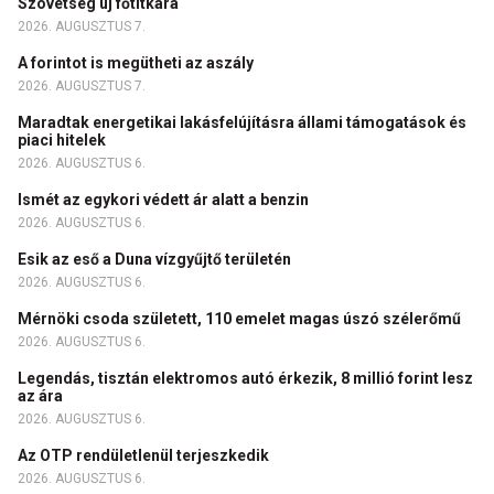
Szövetség új főtitkára
2026. AUGUSZTUS 7.
A forintot is megütheti az aszály
2026. AUGUSZTUS 7.
Maradtak energetikai lakásfelújításra állami támogatások és
piaci hitelek
2026. AUGUSZTUS 6.
Ismét az egykori védett ár alatt a benzin
2026. AUGUSZTUS 6.
Esik az eső a Duna vízgyűjtő területén
2026. AUGUSZTUS 6.
Mérnöki csoda született, 110 emelet magas úszó szélerőmű
2026. AUGUSZTUS 6.
Legendás, tisztán elektromos autó érkezik, 8 millió forint lesz
az ára
2026. AUGUSZTUS 6.
Az OTP rendületlenül terjeszkedik
2026. AUGUSZTUS 6.