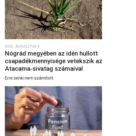
2026. AUGUSZTUS 4.
Nógrád megyében az idén hullott
csapadékmennyisége vetekszik az
Atacama‑sivatag számaival
Erre senki nem számított.