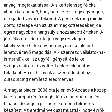
anyagi megtakarítással. A sikertelenség fő oka
abban keresendő, hogy nem létezik egy egységes,
elfogadott vevői értékrend. A pénznek még mindig
döntő szerepe van az üzlet megköttetésében, de
egyre nagyobb a hangsúly a hozzáadott értéken. A
járulékos feladatok teljes vagy részleges
kihelyezése hatékony, nemegyszer a túlélést
lehetővé tevő megoldás. A kiszervező vállalatoknak
ismerniük kell az ügyfél igényeit, és le kell
szögezniük a kiközvetített dolgozók pontos
feladatát. Ha ez hiányzik a szerződésből, az
outsourcing nem lesz eredményes.
A magyar piacon 2008 óta jelenlevő Accace a közép-
kelet-európai régió meghatározó outsourcing és
tanácsadó cége a partnerei körében felmérést
készített. Az eredmények azt mutatják, hogy évről-