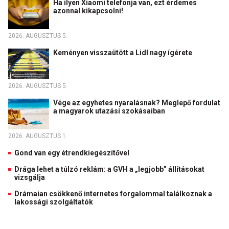
Ha ilyen Xiaomi telefonja van, ezt érdemes
azonnal kikapcsolni!
2026. AUGUSZTUS 5.
Keményen visszaütött a Lidl nagy ígérete
2026. AUGUSZTUS 5.
Vége az egyhetes nyaralásnak? Meglepő fordulat
a magyarok utazási szokásaiban
2026. AUGUSZTUS 1.
Gond van egy étrendkiegészítővel
Drága lehet a túlzó reklám: a GVH a „legjobb” állításokat
vizsgálja
Drámaian csökkenő internetes forgalommal találkoznak a
lakossági szolgáltatók