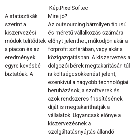
Kép:PixelSoftec
A statisztikák
Mire jó?
szerint a
Az outsourcing bármilyen típusú
kiszervezési
és méretű vállalkozás számára
módok telítődtek
előnyt jelenthet, működjön akár a
a piacon és az
forprofit szférában, vagy akár a
eredmények
közigazgatásban. A kiszervezés a
egyre kevésbé
dolgozói bérek megtakarításán túl
biztatóak. A
is költségcsökkenést jelent,
ezenkívül a nagyobb technológiai
beruházások, a szoftverek és
azok rendszeres frissítésének
díját is megtakaríthatják a
vállalatok. Ugyancsak előnye a
kiszervezésnek a
szolgáltatásnyújtás állandó