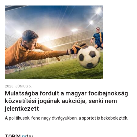
2026. JÚNIUS 6.
Mulatságba fordult a magyar focibajnokság
közvetítési jogának aukciója, senki nem
jelentkezett
A politikusok, fene nagy étvágyukban, a sportot is bekebelezték.
TOP24
m
for