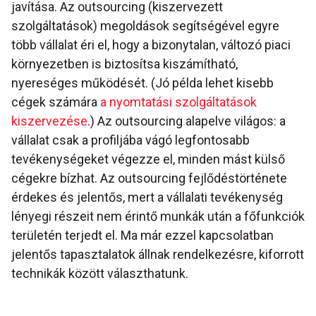
javítása. Az outsourcing (kiszervezett
szolgáltatások) megoldások segítségével egyre
több vállalat éri el, hogy a bizonytalan, változó piaci
környezetben is biztosítsa kiszámítható,
nyereséges működését. (Jó példa lehet kisebb
cégek számára
a nyomtatási szolgáltatások
kiszervezése
.) Az outsourcing alapelve világos: a
vállalat csak a profiljába vágó legfontosabb
tevékenységeket végezze el, minden mást külső
cégekre bízhat. Az outsourcing fejlődéstörténete
érdekes és jelentős, mert a vállalati tevékenység
lényegi részeit nem érintő munkák után a főfunkciók
területén terjedt el. Ma már ezzel kapcsolatban
jelentős tapasztalatok állnak rendelkezésre, kiforrott
technikák között választhatunk.