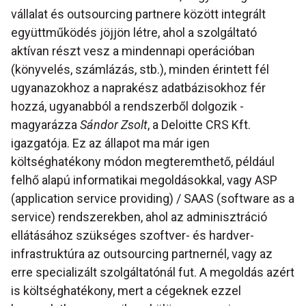
vállalat és outsourcing partnere között integrált
együttműködés jöjjön létre, ahol a szolgáltató
aktívan részt vesz a mindennapi operációban
(könyvelés, számlázás, stb.), minden érintett fél
ugyanazokhoz a naprakész adatbázisokhoz fér
hozzá, ugyanabból a rendszerből dolgozik -
magyarázza
Sándor Zsolt
, a Deloitte CRS Kft.
igazgatója. Ez az állapot ma már igen
költséghatékony módon megteremthető, például
felhő alapú informatikai megoldásokkal, vagy ASP
(application service providing) / SAAS (software as a
service) rendszerekben, ahol az adminisztráció
ellátásához szükséges szoftver- és hardver-
infrastruktúra az outsourcing partnernél, vagy az
erre specializált szolgáltatónál fut. A megoldás azért
is költséghatékony, mert a cégeknek ezzel