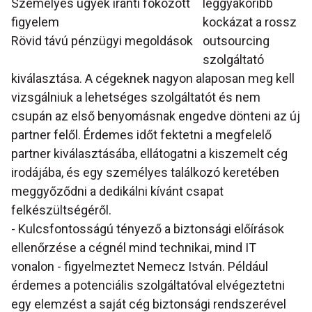
Személyes ügyek iránti fokozott
leggyakoribb
figyelem
kockázat a rossz
Rövid távú pénzügyi megoldások
outsourcing
szolgáltató
kiválasztása. A cégeknek nagyon alaposan meg kell
vizsgálniuk a lehetséges szolgáltatót és nem
csupán az első benyomásnak engedve dönteni az új
partner felől. Érdemes időt fektetni a megfelelő
partner kiválasztásába, ellátogatni a kiszemelt cég
irodájába, és egy személyes találkozó keretében
meggyőződni a dedikálni kívánt csapat
felkészültségéről.
- Kulcsfontosságú tényező a biztonsági előírások
ellenőrzése a cégnél mind technikai, mind IT
vonalon - figyelmeztet Nemecz István. Például
érdemes a potenciális szolgáltatóval elvégeztetni
egy elemzést a saját cég biztonsági rendszerével