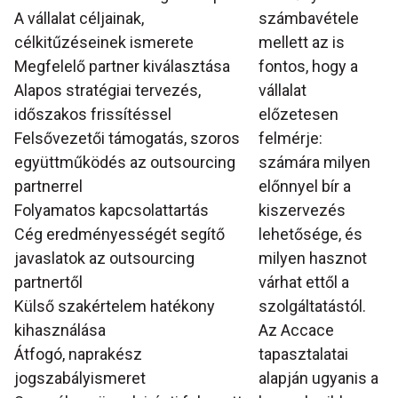
A vállalat céljainak,
számbavétele
célkitűzéseinek ismerete
mellett az is
Megfelelő partner kiválasztása
fontos, hogy a
Alapos stratégiai tervezés,
vállalat
időszakos frissítéssel
előzetesen
Felsővezetői támogatás, szoros
felmérje:
együttműködés az outsourcing
számára milyen
partnerrel
előnnyel bír a
Folyamatos kapcsolattartás
kiszervezés
Cég eredményességét segítő
lehetősége, és
javaslatok az outsourcing
milyen hasznot
partnertől
várhat ettől a
Külső szakértelem hatékony
szolgáltatástól.
kihasználása
Az Accace
Átfogó, naprakész
tapasztalatai
jogszabályismeret
alapján ugyanis a