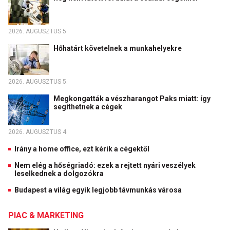
2026. AUGUSZTUS 5.
Hőhatárt követelnek a munkahelyekre
2026. AUGUSZTUS 5.
Megkongatták a vészharangot Paks miatt: így
segíthetnek a cégek
2026. AUGUSZTUS 4.
Irány a home office, ezt kérik a cégektől
Nem elég a hőségriadó: ezek a rejtett nyári veszélyek
leselkednek a dolgozókra
Budapest a világ egyik legjobb távmunkás városa
PIAC & MARKETING