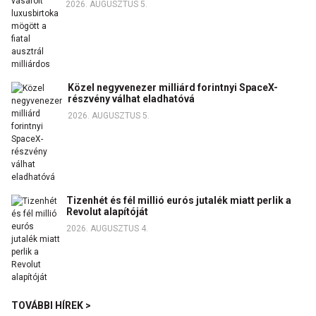
2026. AUGUSZTUS 5.
Közel negyvenezer milliárd forintnyi SpaceX-
részvény válhat eladhatóvá
2026. AUGUSZTUS 5.
Tizenhét és fél millió eurós jutalék miatt perlik a
Revolut alapítóját
2026. AUGUSZTUS 4.
TOVÁBBI HÍREK >