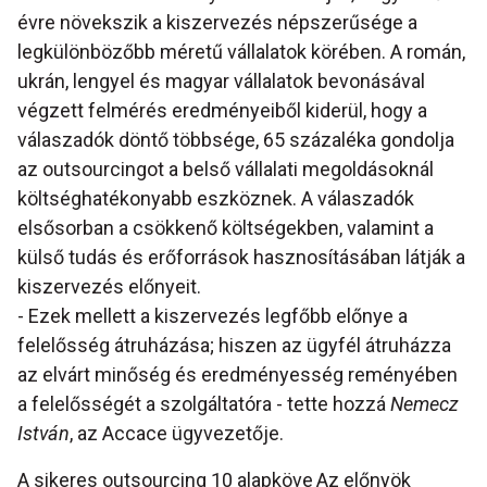
évre növekszik a kiszervezés népszerűsége a
legkülönbözőbb méretű vállalatok körében. A román,
ukrán, lengyel és magyar vállalatok bevonásával
végzett felmérés eredményeiből kiderül, hogy a
válaszadók döntő többsége, 65 százaléka gondolja
az outsourcingot a belső vállalati megoldásoknál
költséghatékonyabb eszköznek. A válaszadók
elsősorban a csökkenő költségekben, valamint a
külső tudás és erőforrások hasznosításában látják a
kiszervezés előnyeit.
- Ezek mellett a kiszervezés legfőbb előnye a
felelősség átruházása; hiszen az ügyfél átruházza
az elvárt minőség és eredményesség reményében
a felelősségét a szolgáltatóra - tette hozzá
Nemecz
István
, az Accace ügyvezetője.
A sikeres outsourcing 10 alapköve
Az előnyök