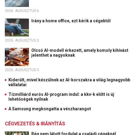
2026. AUGUSZTUS 6.
Irány a home office, ezt kérik a cégektől
2026. AUGUSZTUS 3.
Olcsó AI-modell érkezett, amely komoly kihívást
jelenthet a nagyoknak
2026. AUGUSZTUS 3.
Kiderült, mivel készülnek az AI-korszakra a világ legnagyobb
vállalatai
Tízmilliárd eurós AI-program indul: a kkv-k előtt is új
lehetőségek nyílnak
A Samsung megkongatta a vészharangot
CÉGVEZETÉS & IRÁNYÍTÁS
Rég nem látott fordulat a családi cégeknél