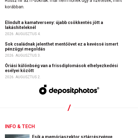
Rossz hír az IT-soknak: már nem nőnek úgy a fizetések, mint
korábban.
Elindult a kamatverseny: újabb csökkentés jött a
lakáshiteleknél
2026. AUGUSZTUS 4.
Sok családnak jelenthet mentőövet ez a kevéssé ismert
pénzügyi megoldás
2026. AUGUSZTUS 3.
Óriási különbség van a frissdiplomások elhelyezkedési
esélyei között
2026. AUGUSZTUS 2.
INFO & TECH
Esik a memóriaszektor sztárrészvénye