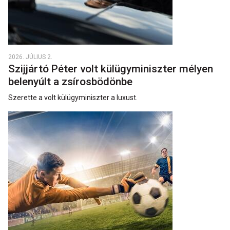
2026. JÚLIUS 2.
Szijjártó Péter volt külügyminiszter mélyen
belenyúlt a zsírosbödönbe
Szerette a volt külügyminiszter a luxust.