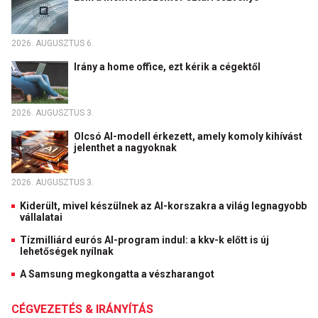
2026. AUGUSZTUS 6.
Irány a home office, ezt kérik a cégektől
2026. AUGUSZTUS 3.
Olcsó AI-modell érkezett, amely komoly kihívást
jelenthet a nagyoknak
2026. AUGUSZTUS 3.
Kiderült, mivel készülnek az AI-korszakra a világ legnagyobb
vállalatai
Tízmilliárd eurós AI-program indul: a kkv-k előtt is új
lehetőségek nyílnak
A Samsung megkongatta a vészharangot
CÉGVEZETÉS & IRÁNYÍTÁS