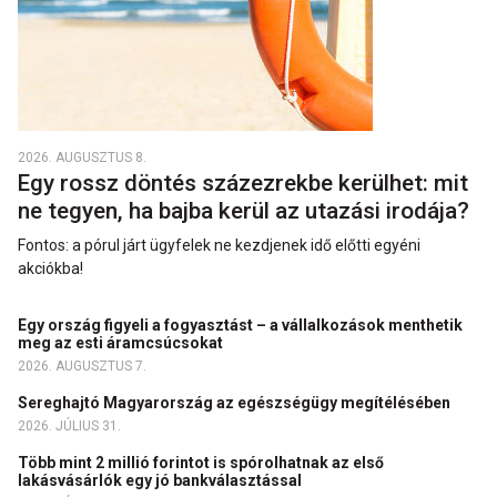
2026. AUGUSZTUS 8.
Egy rossz döntés százezrekbe kerülhet: mit
ne tegyen, ha bajba kerül az utazási irodája?
Fontos: a pórul járt ügyfelek ne kezdjenek idő előtti egyéni
akciókba!
Egy ország figyeli a fogyasztást – a vállalkozások menthetik
meg az esti áramcsúcsokat
2026. AUGUSZTUS 7.
Sereghajtó Magyarország az egészségügy megítélésében
2026. JÚLIUS 31.
Több mint 2 millió forintot is spórolhatnak az első
lakásvásárlók egy jó bankválasztással