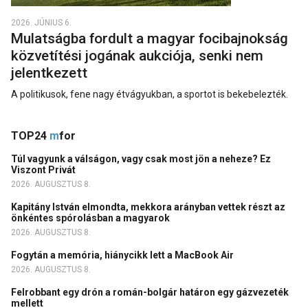
2026. JÚNIUS 6.
Mulatságba fordult a magyar focibajnokság
közvetítési jogának aukciója, senki nem
jelentkezett
A politikusok, fene nagy étvágyukban, a sportot is bekebelezték.
TOP24
m
for
Túl vagyunk a válságon, vagy csak most jön a neheze? Ez
Viszont Privát
2026. AUGUSZTUS 8.
Kapitány István elmondta, mekkora arányban vettek részt az
önkéntes spórolásban a magyarok
2026. AUGUSZTUS 8.
Fogytán a memória, hiánycikk lett a MacBook Air
2026. AUGUSZTUS 8.
Felrobbant egy drón a román-bolgár határon egy gázvezeték
mellett