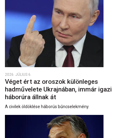
2026. JÚLIUS 6.
Véget ért az oroszok különleges
hadművelete Ukrajnában, immár igazi
háborúra állnak át
A civilek öldöklése háborús bűncselekmény.