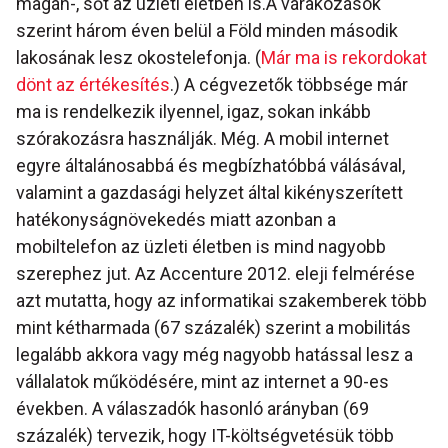
magán-, sőt az üzleti életben is.A várakozások
szerint három éven belül a Föld minden második
lakosának lesz okostelefonja. (
Már ma is rekordokat
dönt az értékesítés
.) A cégvezetők többsége már
ma is rendelkezik ilyennel, igaz, sokan inkább
szórakozásra használják. Még. A mobil internet
egyre általánosabbá és megbízhatóbbá válásával,
valamint a gazdasági helyzet által kikényszerített
hatékonyságnövekedés miatt azonban a
mobiltelefon az üzleti életben is mind nagyobb
szerephez jut. Az Accenture 2012. eleji felmérése
azt mutatta, hogy az informatikai szakemberek több
mint kétharmada (67 százalék) szerint a mobilitás
legalább akkora vagy még nagyobb hatással lesz a
vállalatok működésére, mint az internet a 90-es
években. A válaszadók hasonló arányban (69
százalék) tervezik, hogy IT-költségvetésük több