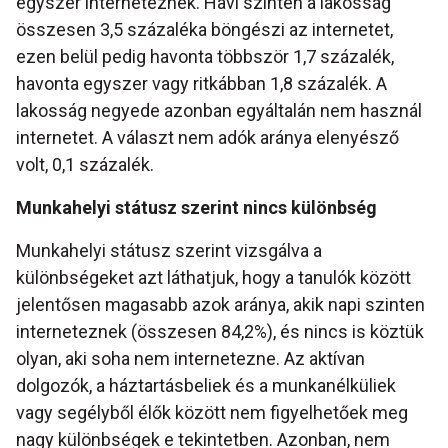
egyszer interneteznek. Havi szinten a lakosság
összesen 3,5 százaléka böngészi az internetet,
ezen belül pedig havonta többször 1,7 százalék,
havonta egyszer vagy ritkábban 1,8 százalék. A
lakosság negyede azonban egyáltalán nem használ
internetet. A választ nem adók aránya elenyésző
volt, 0,1 százalék.
Munkahelyi státusz szerint nincs különbség
Munkahelyi státusz szerint vizsgálva a
különbségeket azt láthatjuk, hogy a tanulók között
jelentősen magasabb azok aránya, akik napi szinten
interneteznek (összesen 84,2%), és nincs is köztük
olyan, aki soha nem internetezne. Az aktívan
dolgozók, a háztartásbeliek és a munkanélküliek
vagy segélyből élők között nem figyelhetőek meg
nagy különbségek e tekintetben. Azonban, nem