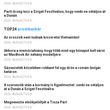
2026. AUGUSZTUS 8.
Parti őrség lesz a Sziget Fesztiválon, hogy senki ne sétáljon át
a Dunán
2026. AUGUSZTUS 8.
TOP24
privátbankár
Az oroszok nem tudnak kiszeretni Vietnámból
2026. AUGUSZTUS 8.
Akkora a memóriahiány, hogy több mint egy hónapot kell várni
az MacBook Air néhány modelljére
2026. AUGUSZTUS 8.
Gázvezeték közelében robbant fel egy drón a román-bolgár
határon
2026. AUGUSZTUS 8.
A szervezők után a kormány is figyelmeztet: senki ne sétáljon
át a Dunán a Sziget Fesztiválra
2026. AUGUSZTUS 8.
Megnevezte elnökjelöltjét a Tisza Párt
2026. AUGUSZTUS 8.