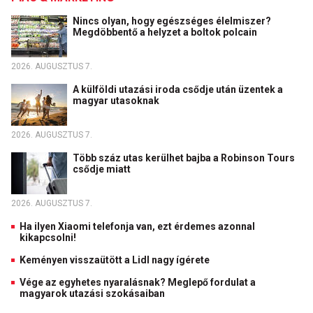
Nincs olyan, hogy egészséges élelmiszer?
Megdöbbentő a helyzet a boltok polcain
2026. AUGUSZTUS 7.
A külföldi utazási iroda csődje után üzentek a
magyar utasoknak
2026. AUGUSZTUS 7.
Több száz utas kerülhet bajba a Robinson Tours
csődje miatt
2026. AUGUSZTUS 7.
Ha ilyen Xiaomi telefonja van, ezt érdemes azonnal
kikapcsolni!
Keményen visszaütött a Lidl nagy ígérete
Vége az egyhetes nyaralásnak? Meglepő fordulat a
magyarok utazási szokásaiban