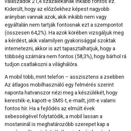
válaszadók 21,4 százalékának inkább fontos ez.
Kiderült, hogy az előzőekhez képest nagyobb
arányban vannak azok, akik inkább nem vagy
egyáltalán nem tartják fontosnak ezt a szempontot
(összesen 64,2%). Ha azok körében vizsgáljuk meg
a kérdést, akik valamilyen gyakorisággal szoktak
internetezni, akkor is azt tapasztalhatjuk, hogy a
többség számára nem fontos (58,3%), hogy bárhol rá
tudjon csatlakozni a világhálóra.
A mobil több, mint telefon – asszisztens a zsebben
Az átlagos mobilhasználó egy felmérés szerint
naponta hatvanszor nézi meg a készülékét, hogy
keresték-e, kapott-e SMS-t, e-mailt, jött-e valami
fontos hír. Ha a fejlődés az elmúlt évek
sebességével folytatódik, a mobil lassan a
mostaninál is meghatározóbb szerepet kap a