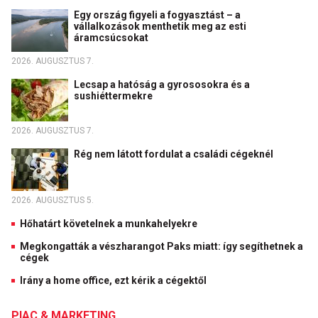
Egy ország figyeli a fogyasztást – a
vállalkozások menthetik meg az esti
áramcsúcsokat
2026. AUGUSZTUS 7.
Lecsap a hatóság a gyrososokra és a
sushiéttermekre
2026. AUGUSZTUS 7.
Rég nem látott fordulat a családi cégeknél
2026. AUGUSZTUS 5.
Hőhatárt követelnek a munkahelyekre
Megkongatták a vészharangot Paks miatt: így segíthetnek a
cégek
Irány a home office, ezt kérik a cégektől
PIAC & MARKETING