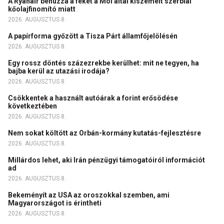
A Ryanair behúzza a féket a Mol által kiszemelt szerbiai
kőolajfinomító miatt
2026. AUGUSZTUS 8.
A papírforma győzött a Tisza Párt államfőjelölésén
2026. AUGUSZTUS 8.
Egy rossz döntés százezrekbe kerülhet: mit ne tegyen, ha
bajba kerül az utazási irodája?
2026. AUGUSZTUS 8.
Csökkentek a használt autóárak a forint erősödése
következtében
2026. AUGUSZTUS 8.
Nem sokat költött az Orbán-kormány kutatás-fejlesztésre
2026. AUGUSZTUS 8.
Millárdos lehet, aki Irán pénzügyi támogatóiról információt
ad
2026. AUGUSZTUS 8.
Bekeményít az USA az oroszokkal szemben, ami
Magyarországot is érintheti
2026. AUGUSZTUS 8.