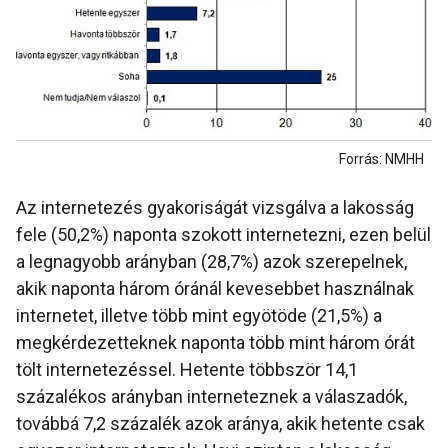
Forrás: NMHH
Az internetezés gyakoriságát vizsgálva a lakosság
fele (50,2%) naponta szokott internetezni, ezen belül
a legnagyobb arányban (28,7%) azok szerepelnek,
akik naponta három óránál kevesebbet használnak
internetet, illetve több mint egyötöde (21,5%) a
megkérdezetteknek naponta több mint három órát
tölt internetezéssel. Hetente többször 14,1
százalékos arányban interneteznek a válaszadók,
továbbá 7,2 százalék azok aránya, akik hetente csak