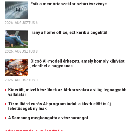
Esik a memóriaszektor sztárrészvénye
2026. AUGUSZTUS 6.
Irány a home office, ezt kérik a cégektől
2026. AUGUSZTUS 3.
Olcsó AI-modell érkezett, amely komoly kihívást
jelenthet a nagyoknak
2026. AUGUSZTUS 3.
Kiderült, mivel készülnek az AI-korszakra a világ legnagyobb
vállalatai
Tízmilliárd eurós AI-program indul: a kkv-k előtt is új
lehetőségek nyílnak
A Samsung megkongatta a vészharangot