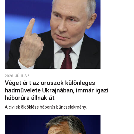
2026. JÚLIUS 6.
Véget ért az oroszok különleges
hadművelete Ukrajnában, immár igazi
háborúra állnak át
A civilek öldöklése háborús bűncselekmény.