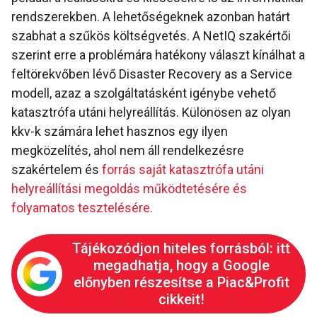
rendszerekben. A lehetőségeknek azonban határt
szabhat a szűkös költségvetés. A NetIQ szakértői
szerint erre a problémára hatékony választ kínálhat a
feltörekvőben lévő Disaster Recovery as a Service
modell, azaz a szolgáltatásként igénybe vehető
katasztrófa utáni helyreállítás. Különösen az olyan
kkv-k számára lehet hasznos egy ilyen
megközelítés, ahol nem áll rendelkezésre
szakértelem és
forrás saját katasztrófa utáni
helyreállítási megoldás működtetésére és
folyamatos tesztelésére.
Tájékozódjon hiteles forrásból: itt
megadhatja, hogy a Google
előnyben részesítse a Piac&Profit
cikkeit!