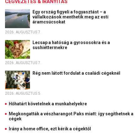
CÉGVEZETÉS & IRÁNYÍTÁS
Egy ország figyeli a fogyasztást – a
vállalkozások menthetik meg az esti
áramcsúcsokat
2026. AUGUSZTUS 7.
Lecsap a hatóság a gyrososokra és a
sushiéttermekre
2026. AUGUSZTUS 7.
Rég nem látott fordulat a családi cégeknél
2026. AUGUSZTUS 5.
Hőhatárt követelnek a munkahelyekre
Megkongatták a vészharangot Paks miatt: így segíthetnek a
cégek
Irány a home office, ezt kérik a cégektől