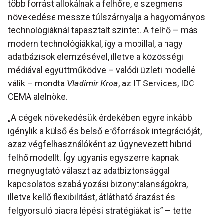
több forrást allokálnak a felhőre, e szegmens
növekedése messze túlszárnyalja a hagyományos
technológiáknál tapasztalt szintet. A felhő – más
modern technológiákkal, így a mobillal, a nagy
adatbázisok elemzésével, illetve a közösségi
médiával együttműködve – valódi üzleti modellé
válik – mondta
Vladimir Kroa
, az IT Services, IDC
CEMA alelnöke.
„A cégek növekedésük érdekében egyre inkább
igénylik a külső és belső erőforrások integrációját,
azaz végfelhasználóként az úgynevezett hibrid
felhő modellt. Így ugyanis egyszerre kapnak
megnyugtató választ az adatbiztonsággal
kapcsolatos szabályozási bizonytalanságokra,
illetve kellő flexibilitást, átlátható árazást és
felgyorsuló piacra lépési stratégiákat is” – tette