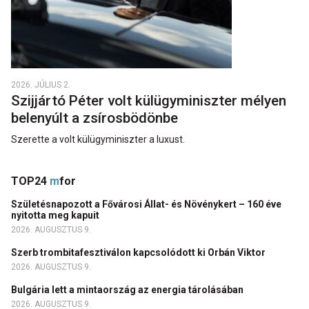
2026. JÚLIUS 2.
Szijjártó Péter volt külügyminiszter mélyen
belenyúlt a zsírosbödönbe
Szerette a volt külügyminiszter a luxust.
TOP24
m
for
Születésnapozott a Fővárosi Állat- és Növénykert – 160 éve
nyitotta meg kapuit
2026. AUGUSZTUS 9.
Szerb trombitafesztiválon kapcsolódott ki Orbán Viktor
2026. AUGUSZTUS 9.
Bulgária lett a mintaország az energia tárolásában
2026. AUGUSZTUS 9.