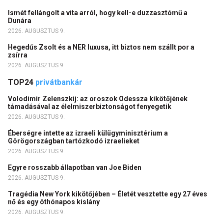
Ismét fellángolt a vita arról, hogy kell-e duzzasztómű a
Dunára
2026. AUGUSZTUS 9.
Hegedűs Zsolt és a NER luxusa, itt biztos nem szállt por a
zsírra
2026. AUGUSZTUS 9.
TOP24
privátbankár
Volodimir Zelenszkij: az oroszok Odessza kikötőjének
támadásával az élelmiszerbiztonságot fenyegetik
2026. AUGUSZTUS 9.
Éberségre intette az izraeli külügyminisztérium a
Görögországban tartózkodó izraelieket
2026. AUGUSZTUS 9.
Egyre rosszabb állapotban van Joe Biden
2026. AUGUSZTUS 9.
Tragédia New York kikötőjében – Életét vesztette egy 27 éves
nő és egy öthónapos kislány
2026. AUGUSZTUS 9.