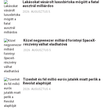
Lakásokat vásárolt luxusbirtoka mögött a fiatal
ausztrál milliárdos
2026. AUGUSZTUS 5.
Közel negyvenezer milliárd forintnyi SpaceX-
részvény válhat eladhatóvá
2026. AUGUSZTUS 5.
Tizenhét és fél millió eurós jutalék miatt perlik a
Revolut alapítóját
2026. AUGUSZTUS 4.