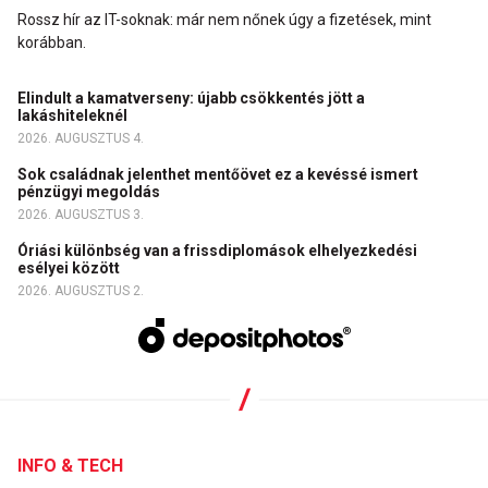
Rossz hír az IT-soknak: már nem nőnek úgy a fizetések, mint
korábban.
Elindult a kamatverseny: újabb csökkentés jött a
lakáshiteleknél
2026. AUGUSZTUS 4.
Sok családnak jelenthet mentőövet ez a kevéssé ismert
pénzügyi megoldás
2026. AUGUSZTUS 3.
Óriási különbség van a frissdiplomások elhelyezkedési
esélyei között
2026. AUGUSZTUS 2.
INFO & TECH