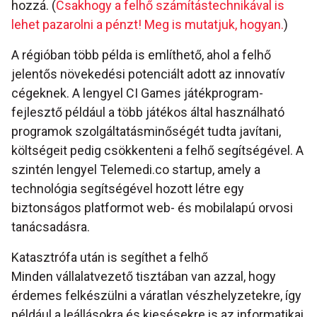
hozzá. (
Csakhogy a felhő számítástechnikával is
lehet pazarolni a pénzt! Meg is mutatjuk, hogyan.
)
A régióban több példa is említhető, ahol a felhő
jelentős növekedési potenciált adott az innovatív
cégeknek. A lengyel CI Games játékprogram-
fejlesztő például a több játékos által használható
programok szolgáltatásminőségét tudta javítani,
költségeit pedig csökkenteni a felhő segítségével. A
szintén lengyel Telemedi.co startup, amely a
technológia segítségével hozott létre egy
biztonságos platformot web- és mobilalapú orvosi
tanácsadásra.
Katasztrófa után is segíthet a felhő
Minden vállalatvezető tisztában van azzal, hogy
érdemes felkészülni a váratlan vészhelyzetekre, így
például a leállásokra és kiesésekre is az informatikai