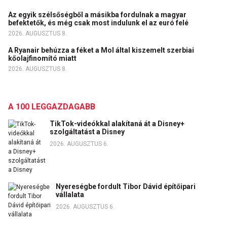
Az egyik szélsőségből a másikba fordulnak a magyar
befektetők, és még csak most indulunk el az euró felé
2026. AUGUSZTUS 8.
A Ryanair behúzza a féket a Mol által kiszemelt szerbiai
kőolajfinomító miatt
2026. AUGUSZTUS 8.
A 100 LEGGAZDAGABB
TikTok-videókkal alakítaná át a Disney+
szolgáltatást a Disney
2026. AUGUSZTUS 6.
Nyereségbe fordult Tibor Dávid építőipari
vállalata
2026. AUGUSZTUS 6.