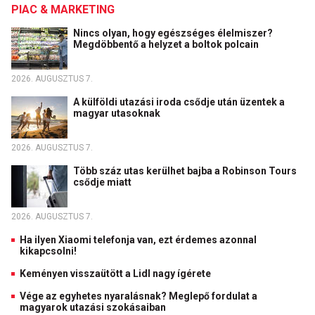
PIAC & MARKETING
Nincs olyan, hogy egészséges élelmiszer?
Megdöbbentő a helyzet a boltok polcain
2026. AUGUSZTUS 7.
A külföldi utazási iroda csődje után üzentek a
magyar utasoknak
2026. AUGUSZTUS 7.
Több száz utas kerülhet bajba a Robinson Tours
csődje miatt
2026. AUGUSZTUS 7.
Ha ilyen Xiaomi telefonja van, ezt érdemes azonnal
kikapcsolni!
Keményen visszaütött a Lidl nagy ígérete
Vége az egyhetes nyaralásnak? Meglepő fordulat a
magyarok utazási szokásaiban