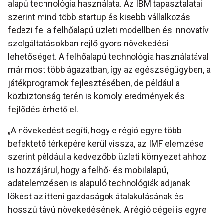
alapú technológia használata. Az IBM tapasztalatai
szerint mind több startup és kisebb vállalkozás
fedezi fel a felhőalapú üzleti modellben és innovatív
szolgáltatásokban rejlő gyors növekedési
lehetőséget. A felhőalapú technológia használatával
már most több ágazatban, így az egészségügyben, a
játékprogramok fejlesztésében, de például a
közbiztonság terén is komoly eredmények és
fejlődés érhető el.
„A növekedést segíti, hogy e régió egyre több
befektető térképére kerül vissza, az IMF elemzése
szerint például a kedvezőbb üzleti környezet ahhoz
is hozzájárul, hogy a felhő- és mobilalapú,
adatelemzésen is alapuló technológiák adjanak
lökést az itteni gazdaságok átalakulásának és
hosszú távú növekedésének. A régió cégei is egyre