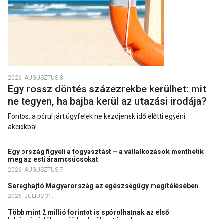
2026. AUGUSZTUS 8.
Egy rossz döntés százezrekbe kerülhet: mit
ne tegyen, ha bajba kerül az utazási irodája?
Fontos: a pórul járt ügyfelek ne kezdjenek idő előtti egyéni
akciókba!
Egy ország figyeli a fogyasztást – a vállalkozások menthetik
meg az esti áramcsúcsokat
2026. AUGUSZTUS 7.
Sereghajtó Magyarország az egészségügy megítélésében
2026. JÚLIUS 31.
Több mint 2 millió forintot is spórolhatnak az első