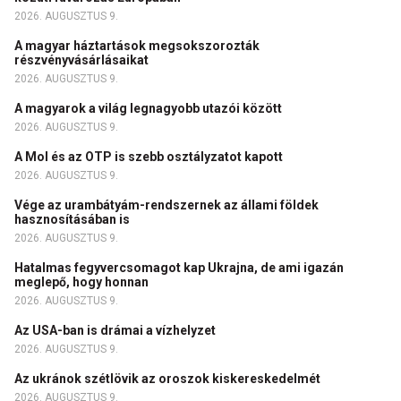
2026. AUGUSZTUS 9.
A magyar háztartások megsokszorozták
részvényvásárlásaikat
2026. AUGUSZTUS 9.
A magyarok a világ legnagyobb utazói között
2026. AUGUSZTUS 9.
A Mol és az OTP is szebb osztályzatot kapott
2026. AUGUSZTUS 9.
Vége az urambátyám-rendszernek az állami földek
hasznosításában is
2026. AUGUSZTUS 9.
Hatalmas fegyvercsomagot kap Ukrajna, de ami igazán
meglepő, hogy honnan
2026. AUGUSZTUS 9.
Az USA-ban is drámai a vízhelyzet
2026. AUGUSZTUS 9.
Az ukránok szétlövik az oroszok kiskereskedelmét
2026. AUGUSZTUS 9.