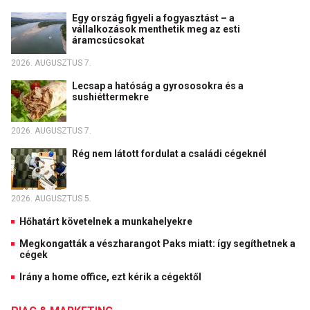
Egy ország figyeli a fogyasztást – a
vállalkozások menthetik meg az esti
áramcsúcsokat
2026. AUGUSZTUS 7.
Lecsap a hatóság a gyrososokra és a
sushiéttermekre
2026. AUGUSZTUS 7.
Rég nem látott fordulat a családi cégeknél
2026. AUGUSZTUS 5.
Hőhatárt követelnek a munkahelyekre
Megkongatták a vészharangot Paks miatt: így segíthetnek a
cégek
Irány a home office, ezt kérik a cégektől