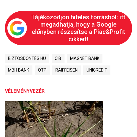
Tájékozódjon hiteles forrásból: itt
megadhatja, hogy a Google
előnyben részesítse a Piac&Profit
cikkeit!
BIZTOSDÖNTÉS.HU
CIB
MAGNET BANK
MBH BANK
OTP
RAIFFEISEN
UNICREDIT
VÉLEMÉNYVEZÉR