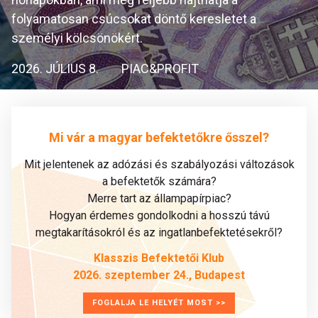
folyamatosan csúcsokat döntő keresletet a
személyi kölcsönökért.
2026. JÚLIUS 8.
PIAC&PROFIT
Mi vár a magyar befektetőkre ősszel?
Mit jelentenek az adózási és szabályozási változások
a befektetők számára?
Merre tart az állampapírpiac?
Hogyan érdemes gondolkodni a hosszú távú
megtakarításokról és az ingatlanbefektetésekről?
Klasszis Befektetői Klub
2026. szeptember 24., Budapest
FOGLALJA LE HELYÉT MOST >>