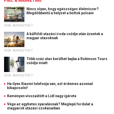
PIAC & MARKETING
Nincs olyan, hogy egészséges élelmiszer?
Megdöbbentő a helyzet a boltok polcain
2026. AUGUSZTUS 7.
A külföldi utazási iroda csődje után üzentek a
magyar utasoknak
2026. AUGUSZTUS 7.
Több száz utas kerülhet bajba a Robinson Tours
csődje miatt
2026. AUGUSZTUS 7.
Ha ilyen Xiaomi telefonja van, ezt érdemes azonnal
kikapcsolni!
Keményen visszaütött a Lidl nagy ígérete
Vége az egyhetes nyaralásnak? Meglepő fordulat a
magyarok utazási szokásaiban