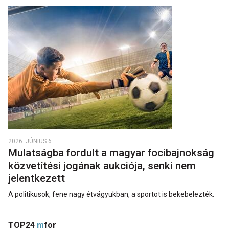
2026. JÚNIUS 6.
Mulatságba fordult a magyar focibajnokság
közvetítési jogának aukciója, senki nem
jelentkezett
A politikusok, fene nagy étvágyukban, a sportot is bekebelezték.
TOP24
m
for