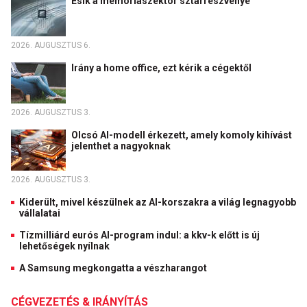
Esik a memóriaszektor sztárrészvénye
2026. AUGUSZTUS 6.
Irány a home office, ezt kérik a cégektől
2026. AUGUSZTUS 3.
Olcsó AI-modell érkezett, amely komoly kihívást
jelenthet a nagyoknak
2026. AUGUSZTUS 3.
Kiderült, mivel készülnek az AI-korszakra a világ legnagyobb
vállalatai
Tízmilliárd eurós AI-program indul: a kkv-k előtt is új
lehetőségek nyílnak
A Samsung megkongatta a vészharangot
CÉGVEZETÉS & IRÁNYÍTÁS