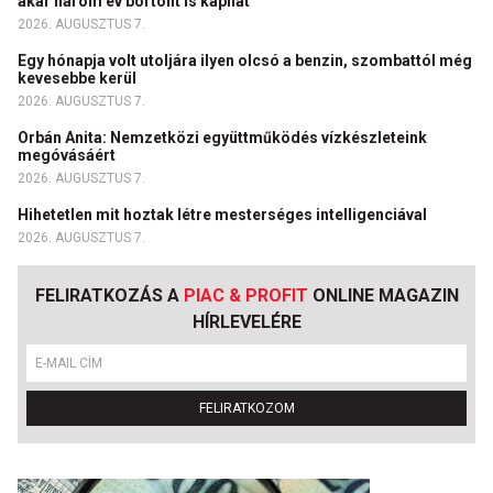
akár három év börtönt is kaphat
2026. AUGUSZTUS 7.
Egy hónapja volt utoljára ilyen olcsó a benzin, szombattól még
kevesebbe kerül
2026. AUGUSZTUS 7.
Orbán Anita: Nemzetközi együttműködés vízkészleteink
megóvásáért
2026. AUGUSZTUS 7.
Hihetetlen mit hoztak létre mesterséges intelligenciával
2026. AUGUSZTUS 7.
FELIRATKOZÁS A
PIAC & PROFIT
ONLINE MAGAZIN
HÍRLEVELÉRE
FELIRATKOZOM