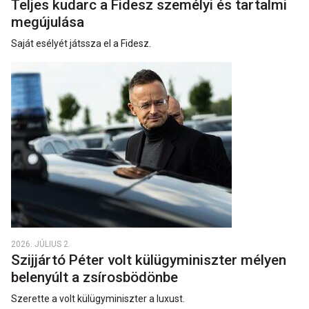
Teljes kudarc a Fidesz személyi és tartalmi
megújulása
Saját esélyét játssza el a Fidesz.
2026. JÚLIUS 2.
Szijjártó Péter volt külügyminiszter mélyen
belenyúlt a zsírosbödönbe
Szerette a volt külügyminiszter a luxust.