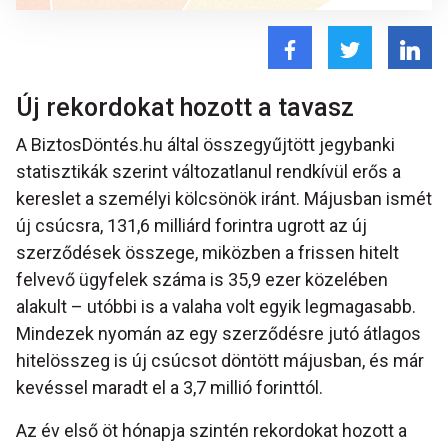
Új rekordokat hozott a tavasz
A BiztosDöntés.hu által összegyűjtött jegybanki
statisztikák szerint változatlanul rendkívül erős a
kereslet a személyi kölcsönök iránt. Májusban ismét
új csúcsra, 131,6 milliárd forintra ugrott az új
szerződések összege, miközben a frissen hitelt
felvevő ügyfelek száma is 35,9 ezer közelében
alakult – utóbbi is a valaha volt egyik legmagasabb.
Mindezek nyomán az egy szerződésre jutó átlagos
hitelösszeg is új csúcsot döntött májusban, és már
kevéssel maradt el a 3,7 millió forinttól.
Az év első öt hónapja szintén rekordokat hozott a