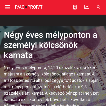
Négy éves mélyponton a
személyi kölcsönök
kamata
Négy éves mélypontra, 14,20 százalékra csökkent
májusra a személyi kölcsönök átlagos kamata. A
BiztosDöntés.hu által összegyűjtött adatok alapján
már négy pénzintézetnél is elérhető akár 9,5
százalék alatti kamat. A kedvező pénzpiaci helyzet
hatására ez a kör tovább bővülhet a következő
hónapokban, ami még feljebb hajthatja a