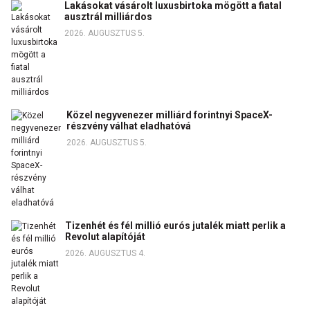
Lakásokat vásárolt luxusbirtoka mögött a fiatal
ausztrál milliárdos
2026. AUGUSZTUS 5.
Közel negyvenezer milliárd forintnyi SpaceX-
részvény válhat eladhatóvá
2026. AUGUSZTUS 5.
Tizenhét és fél millió eurós jutalék miatt perlik a
Revolut alapítóját
2026. AUGUSZTUS 4.