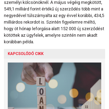
személyi kölcsönöknél. A május végéig megkötött,
549,1 milliárd forint értékű új szerződés több mint a
negyedével túlszárnyalta az egy évvel korábbi, 434,5
milliárdos rekordot is. Szintén figyelemre méltó,
hogy öt hónap leforgása alatt 152 000 új szerződést
kötöttek az ügyfelek, amelyre szintén nem akadt
korábban példa.
KAPCSOLÓDÓ CIKK