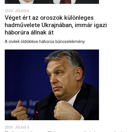
2026. JÚLIUS 6.
Véget ért az oroszok különleges
hadművelete Ukrajnában, immár igazi
háborúra állnak át
A civilek öldöklése háborús bűncselekmény.
2026. JÚLIUS 3.