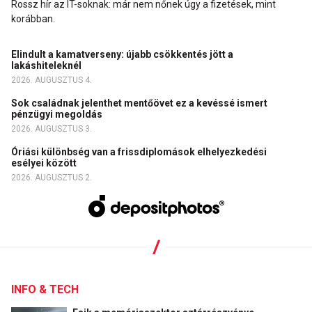
Rossz hír az IT-soknak: már nem nőnek úgy a fizetések, mint
korábban.
Elindult a kamatverseny: újabb csökkentés jött a
lakáshiteleknél
2026. AUGUSZTUS 4.
Sok családnak jelenthet mentőövet ez a kevéssé ismert
pénzügyi megoldás
2026. AUGUSZTUS 3.
Óriási különbség van a frissdiplomások elhelyezkedési
esélyei között
2026. AUGUSZTUS 2.
INFO & TECH