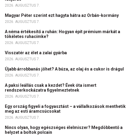
2026. AUGUSZTUS 7.
Magyar Péter szerint ezt hagyta hátra az Orbán-kormány
2026. AUGUSZTUS 7.
A néma értékesítő a ruhán: Hogyan épít prémium márkát a
tökéletes ruhacímke?
2026. AUGUSZTUS 7.
Visszatér az élet a zalai gyárba
2026. AUGUSZTUS 7.
Újabb árrobbanás jöhet? A búza, az olaj és a cukor is drágul
2026. AUGUSZTUS 7.
A paksi leállás csak a kezdet? Évek óta ismert
rendszerkockázatra figyelmeztetnek
2026. AUGUSZTUS 7.
Egy ország figyeli a fogyasztást – a vállalkozások menthetik
meg az esti áramcsúcsokat
2026. AUGUSZTUS 7.
Nincs olyan, hogy egészséges élelmiszer? Megdöbbentő a
helyzet a boltok polcain