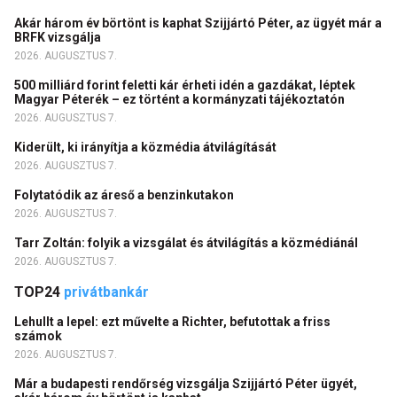
Akár három év börtönt is kaphat Szijjártó Péter, az ügyét már a
BRFK vizsgálja
2026. AUGUSZTUS 7.
500 milliárd forint feletti kár érheti idén a gazdákat, léptek
Magyar Péterék – ez történt a kormányzati tájékoztatón
2026. AUGUSZTUS 7.
Kiderült, ki irányítja a közmédia átvilágítását
2026. AUGUSZTUS 7.
Folytatódik az áreső a benzinkutakon
2026. AUGUSZTUS 7.
Tarr Zoltán: folyik a vizsgálat és átvilágítás a közmédiánál
2026. AUGUSZTUS 7.
TOP24
privátbankár
Lehullt a lepel: ezt művelte a Richter, befutottak a friss
számok
2026. AUGUSZTUS 7.
Már a budapesti rendőrség vizsgálja Szijjártó Péter ügyét,