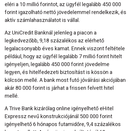
eléri a 10 millió forintot, az ügyfél legalább 450 000
forint igazolható nettó jövedelemmel rendelkezik, és
aktív számlahasználatot is vállal.
Az UniCredit Banknál jelenleg a piacon a
legkedvezőbb, 9,18 százalékos az elérhető
legalacsonyabb éves kamat. Ennek viszont feltétele
például, hogy az ügyfél legalább 7 millió forint hitelt
igényeljen, legalább 450 000 forint jövedelme
legyen, és hitelfedezeti biztosítást is kössön a
kölcsön mellé. A bank most futó jóváírási akciójában
akár 80 000 forint is járhat a frissen felvett hitel
mellé.
A Trive Bank kizárólag online igényelhető eHitel
Expressz nevű konstrukciójánál 500 000 forint
igényelhető 6 hónapos futamidőre, 9,4 százalékos