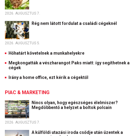
2026. AUGUSZTUS 7.
Rég nem látott fordulat a családi cégeknél
2026. AUGUSZTUS 5.
Hőhatárt követelnek a munkahelyekre
Megkongatták a vészharangot Paks miatt: így segíthetnek a
cégek
Irány a home office, ezt kérik a cégektől
PIAC & MARKETING
Nincs olyan, hogy egészséges élelmiszer?
Megdöbbentő a helyzet a boltok polcain
2026. AUGUSZTUS 7.
A külföldi utazási iroda csődje után üzentek a