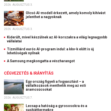
2026. AUGUSZTUS 3.
Olcsó AI-modell érkezett, amely komoly kihívást
jelenthet a nagyoknak
2026. AUGUSZTUS 3.
Kiderült, mivel készülnek az AI-korszakra a világ legnagyobb
vállalatai
Tízmilliárd eurós AI-program indul: a kkv-k előtt is új
lehetőségek nyílnak
A Samsung megkongatta a vészharangot
CÉGVEZETÉS & IRÁNYÍTÁS
Egy ország figyeli a fogyasztást – a
vállalkozások menthetik meg az esti
áramcsúcsokat
2026. AUGUSZTUS 7.
Lecsap a hatóság a gyrososokra és a
sushiéttermekre