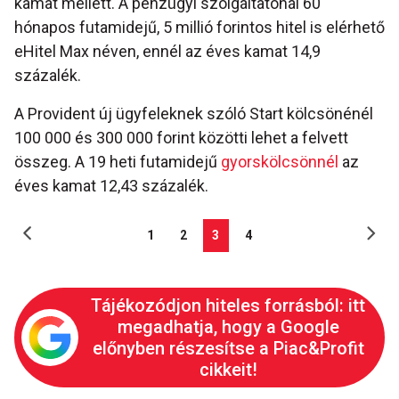
kamat mellett. A pénzügyi szolgáltatónál 60
hónapos futamidejű, 5 millió forintos hitel is elérhető
eHitel Max néven, ennél az éves kamat 14,9
százalék.
A Provident új ügyfeleknek szóló Start kölcsönénél
100 000 és 300 000 forint közötti lehet a felvett
összeg. A 19 heti futamidejű
gyorskölcsönnél
az
éves kamat 12,43 százalék.
1
2
3
4
Tájékozódjon hiteles forrásból: itt
megadhatja, hogy a Google
előnyben részesítse a Piac&Profit
cikkeit!