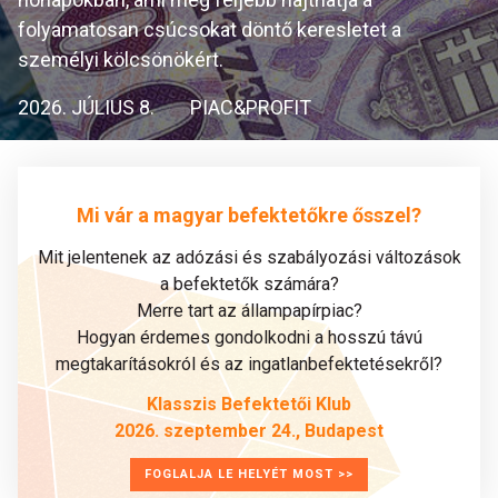
folyamatosan csúcsokat döntő keresletet a
személyi kölcsönökért.
2026. JÚLIUS 8.
PIAC&PROFIT
Mi vár a magyar befektetőkre ősszel?
Mit jelentenek az adózási és szabályozási változások
a befektetők számára?
Merre tart az állampapírpiac?
Hogyan érdemes gondolkodni a hosszú távú
megtakarításokról és az ingatlanbefektetésekről?
Klasszis Befektetői Klub
2026. szeptember 24., Budapest
FOGLALJA LE HELYÉT MOST >>