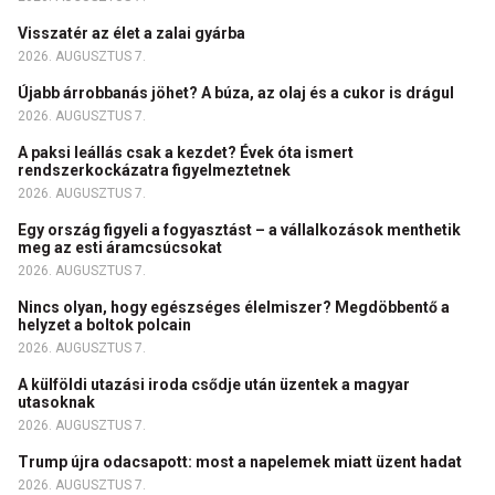
Visszatér az élet a zalai gyárba
2026. AUGUSZTUS 7.
Újabb árrobbanás jöhet? A búza, az olaj és a cukor is drágul
2026. AUGUSZTUS 7.
A paksi leállás csak a kezdet? Évek óta ismert
rendszerkockázatra figyelmeztetnek
2026. AUGUSZTUS 7.
Egy ország figyeli a fogyasztást – a vállalkozások menthetik
meg az esti áramcsúcsokat
2026. AUGUSZTUS 7.
Nincs olyan, hogy egészséges élelmiszer? Megdöbbentő a
helyzet a boltok polcain
2026. AUGUSZTUS 7.
A külföldi utazási iroda csődje után üzentek a magyar
utasoknak
2026. AUGUSZTUS 7.
Trump újra odacsapott: most a napelemek miatt üzent hadat
2026. AUGUSZTUS 7.