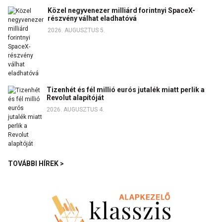
Közel negyvenezer milliárd forintnyi SpaceX-
részvény válhat eladhatóvá
2026. AUGUSZTUS 5.
Tizenhét és fél millió eurós jutalék miatt perlik a
Revolut alapítóját
2026. AUGUSZTUS 4.
TOVÁBBI HÍREK >