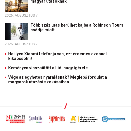
magyar utasoknak
2026. AUGUSZTUS 7.
Több száz utas kerülhet bajba a Robinson Tours
csődje miatt
2026. AUGUSZTUS 7.
Ha ilyen Xiaomi telefonja van, ezt érdemes azonnal
kikapcsolni!
Keményen visszaütött a Lidl nagy ígérete
Vége az egyhetes nyaralásnak? Meglepő fordulat a
magyarok utazási szokásaiban