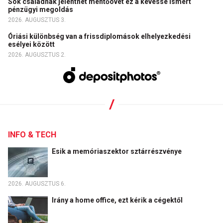
Sok családnak jelenthet mentőövet ez a kevéssé ismert
pénzügyi megoldás
2026. AUGUSZTUS 3.
Óriási különbség van a frissdiplomások elhelyezkedési
esélyei között
2026. AUGUSZTUS 2.
INFO & TECH
Esik a memóriaszektor sztárrészvénye
2026. AUGUSZTUS 6.
Irány a home office, ezt kérik a cégektől