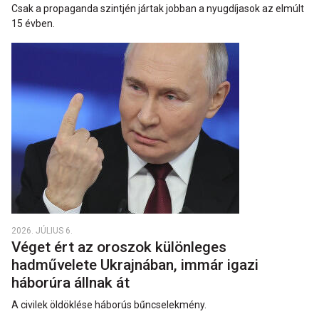
Csak a propaganda szintjén jártak jobban a nyugdíjasok az elmúlt
15 évben.
2026. JÚLIUS 6.
Véget ért az oroszok különleges
hadművelete Ukrajnában, immár igazi
háborúra állnak át
A civilek öldöklése háborús bűncselekmény.