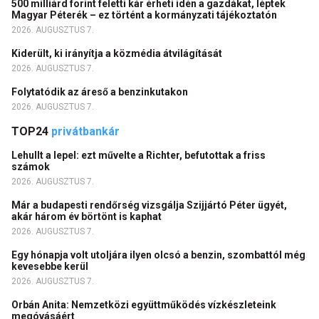
500 milliárd forint feletti kár érheti idén a gazdákat, léptek
Magyar Péterék – ez történt a kormányzati tájékoztatón
2026. AUGUSZTUS 7.
Kiderült, ki irányítja a közmédia átvilágítását
2026. AUGUSZTUS 7.
Folytatódik az áreső a benzinkutakon
2026. AUGUSZTUS 7.
TOP24
privátbankár
Lehullt a lepel: ezt művelte a Richter, befutottak a friss
számok
2026. AUGUSZTUS 7.
Már a budapesti rendőrség vizsgálja Szijjártó Péter ügyét,
akár három év börtönt is kaphat
2026. AUGUSZTUS 7.
Egy hónapja volt utoljára ilyen olcsó a benzin, szombattól még
kevesebbe kerül
2026. AUGUSZTUS 7.
Orbán Anita: Nemzetközi együttműködés vízkészleteink
megóvásáért