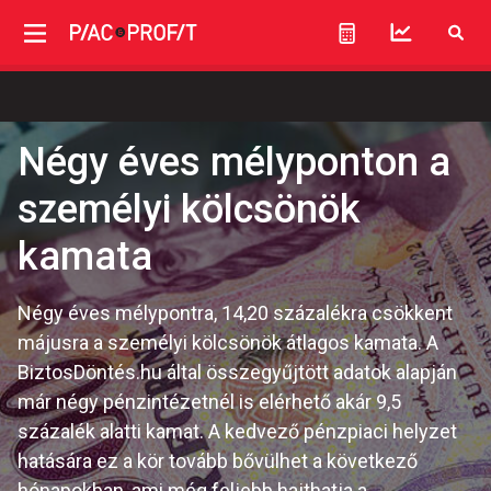
Négy éves mélyponton a
személyi kölcsönök
kamata
Négy éves mélypontra, 14,20 százalékra csökkent
májusra a személyi kölcsönök átlagos kamata. A
BiztosDöntés.hu által összegyűjtött adatok alapján
már négy pénzintézetnél is elérhető akár 9,5
százalék alatti kamat. A kedvező pénzpiaci helyzet
hatására ez a kör tovább bővülhet a következő
hónapokban, ami még feljebb hajthatja a