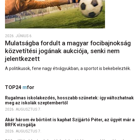
2026. JÚNIUS 6.
Mulatságba fordult a magyar focibajnokság
közvetítési jogának aukciója, senki nem
jelentkezett
A politikusok, fene nagy étvágyukban, a sportot is bekebelezték.
TOP24
m
for
Rugalmas iskolakezdés, hosszabb szünetek: így változhatnak
meg az iskolák szeptembertől
2026. AUGUSZTUS 7.
Akár három év börtönt is kaphat Szijjártó Péter, az ügyét már a
BRFK vizsgálja
2026. AUGUSZTUS 7.