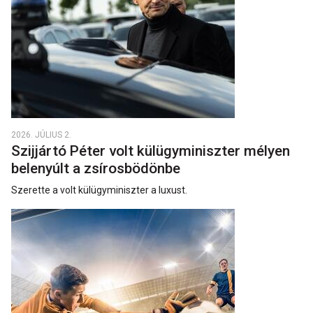
2026. JÚLIUS 2.
Szijjártó Péter volt külügyminiszter mélyen
belenyúlt a zsírosbödönbe
Szerette a volt külügyminiszter a luxust.