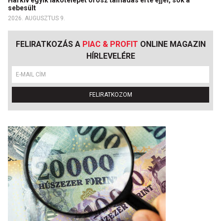
Harkiv egyik lakótelepét orosz támadás érte éjjel, sok a
sebesült
2026. AUGUSZTUS 9.
FELIRATKOZÁS A
PIAC & PROFIT
ONLINE MAGAZIN
HÍRLEVELÉRE
FELIRATKOZOM