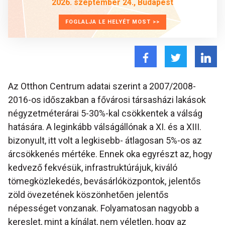
2026. szeptember 24., Budapest
FOGLALJA LE HELYÉT MOST >>
Az Otthon Centrum adatai szerint a 2007/2008-
2016-os időszakban a fővárosi társasházi lakások
négyzetméterárai 5-30%-kal csökkentek a válság
hatására. A leginkább válságállónak a XI. és a XIII.
bizonyult, itt volt a legkisebb- átlagosan 5%-os az
árcsökkenés mértéke. Ennek oka egyrészt az, hogy
kedvező fekvésük, infrastruktúrájuk, kiváló
tömegközlekedés, bevásárlóközpontok, jelentős
zöld övezetének köszönhetően jelentős
népességet vonzanak. Folyamatosan nagyobb a
kereslet, mint a kínálat, nem véletlen, hogy az