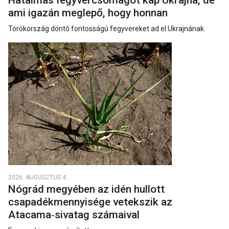
Hatalmas fegyvercsomagot kap Ukrajna, de
ami igazán meglepő, hogy honnan
Törökország döntő fontosságú fegyvereket ad el Ukrajnának.
2026. AUGUSZTUS 4.
Nógrád megyében az idén hullott
csapadékmennyisége vetekszik az
Atacama‑sivatag számaival