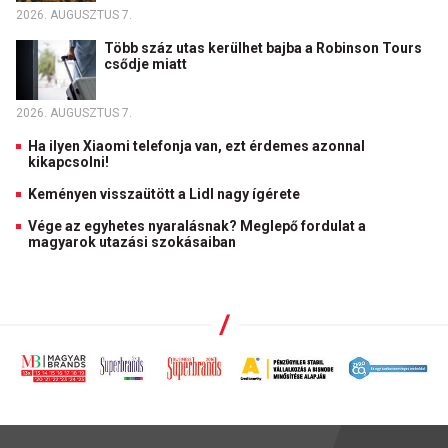
2026. AUGUSZTUS 7.
Több száz utas kerülhet bajba a Robinson Tours
csődje miatt
2026. AUGUSZTUS 7.
Ha ilyen Xiaomi telefonja van, ezt érdemes azonnal
kikapcsolni!
Keményen visszaütött a Lidl nagy ígérete
Vége az egyhetes nyaralásnak? Meglepő fordulat a
magyarok utazási szokásaiban