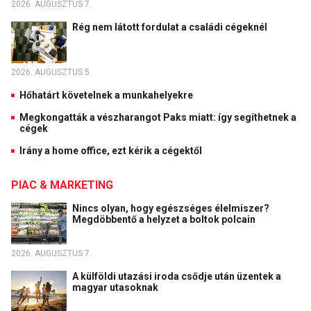
2026. AUGUSZTUS 7.
Rég nem látott fordulat a családi cégeknél
2026. AUGUSZTUS 5.
Hőhatárt követelnek a munkahelyekre
Megkongatták a vészharangot Paks miatt: így segíthetnek a
cégek
Irány a home office, ezt kérik a cégektől
PIAC & MARKETING
Nincs olyan, hogy egészséges élelmiszer?
Megdöbbentő a helyzet a boltok polcain
2026. AUGUSZTUS 7.
A külföldi utazási iroda csődje után üzentek a
magyar utasoknak