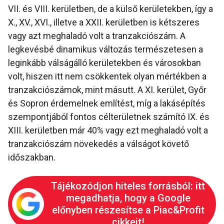
VII. és VIII. kerületben, de a külső kerületekben, így a
X., XV., XVI., illetve a XXII. kerületben is kétszeres
vagy azt meghaladó volt a tranzakciószám. A
legkevésbé dinamikus változás természetesen a
leginkább válságálló kerületekben és városokban
volt, hiszen itt nem csökkentek olyan mértékben a
tranzakciószámok, mint másutt. A XI. kerület, Győr
és Sopron érdemelnek említést, míg a lakásépítés
szempontjából fontos célterületnek számító IX. és
XIII. kerületben már 40% vagy ezt meghaladó volt a
tranzakciószám növekedés a válságot követő
időszakban.
Tájékozódjon hiteles forrásból: itt
megadhatja, hogy a Google
előnyben részesítse a Piac&Profit
cikkeit!