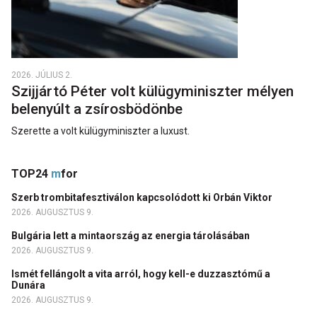
2026. JÚLIUS 2.
Szijjártó Péter volt külügyminiszter mélyen
belenyúlt a zsírosbödönbe
Szerette a volt külügyminiszter a luxust.
TOP24
m
for
Szerb trombitafesztiválon kapcsolódott ki Orbán Viktor
2026. AUGUSZTUS 9.
Bulgária lett a mintaország az energia tárolásában
2026. AUGUSZTUS 9.
Ismét fellángolt a vita arról, hogy kell-e duzzasztómű a
Dunára
2026. AUGUSZTUS 9.