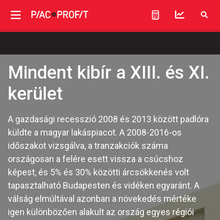
Mindent kibír a XIII. és XI.
kerület
A gazdasági recesszió 2008 és 2013 között padlóra
küldte a magyar lakáspiacot. A 2008-2016-os
időszakot vizsgálva, a tranzakciók száma
országosan a felére esett vissza a csúcshoz
képest, és 5% és 30% közötti árcsökkenés volt
tapasztalható Budapesten és vidéken egyaránt. A
válság elmúltával azonban a növekedés mértéke
igen különbözően alakult az ország egyes régiói