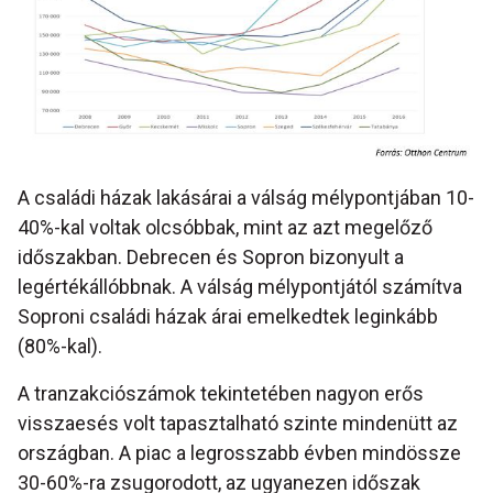
A családi házak lakásárai a válság mélypontjában 10-
40%-kal voltak olcsóbbak, mint az azt megelőző
időszakban. Debrecen és Sopron bizonyult a
legértékállóbbnak. A válság mélypontjától számítva
Soproni családi házak árai emelkedtek leginkább
(80%-kal).
A tranzakciószámok tekintetében nagyon erős
visszaesés volt tapasztalható szinte mindenütt az
országban. A piac a legrosszabb évben mindössze
30-60%-ra zsugorodott, az ugyanezen időszak