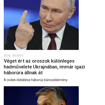
2026. JÚLIUS 6.
Véget ért az oroszok különleges
hadművelete Ukrajnában, immár igazi
háborúra állnak át
A civilek öldöklése háborús bűncselekmény.