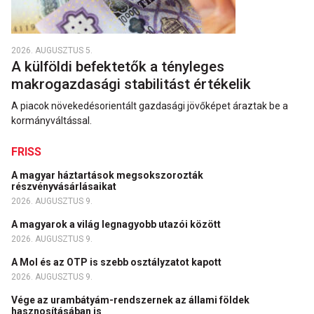
2026. AUGUSZTUS 5.
A külföldi befektetők a tényleges
makrogazdasági stabilitást értékelik
A piacok növekedésorientált gazdasági jövőképet áraztak be a
kormányváltással.
FRISS
A magyar háztartások megsokszorozták
részvényvásárlásaikat
2026. AUGUSZTUS 9.
A magyarok a világ legnagyobb utazói között
2026. AUGUSZTUS 9.
A Mol és az OTP is szebb osztályzatot kapott
2026. AUGUSZTUS 9.
Vége az urambátyám-rendszernek az állami földek
hasznosításában is