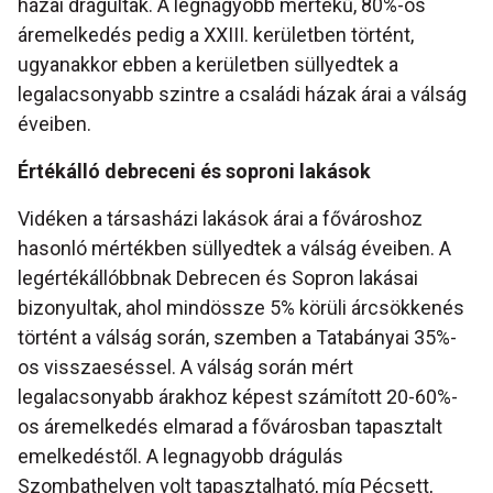
házai drágultak. A legnagyobb mértékű, 80%-os
áremelkedés pedig a XXIII. kerületben történt,
ugyanakkor ebben a kerületben süllyedtek a
legalacsonyabb szintre a családi házak árai a válság
éveiben.
Értékálló debreceni és soproni lakások
Vidéken a társasházi lakások árai a fővároshoz
hasonló mértékben süllyedtek a válság éveiben. A
legértékállóbbnak Debrecen és Sopron lakásai
bizonyultak, ahol mindössze 5% körüli árcsökkenés
történt a válság során, szemben a Tatabányai 35%-
os visszaeséssel. A válság során mért
legalacsonyabb árakhoz képest számított 20-60%-
os áremelkedés elmarad a fővárosban tapasztalt
emelkedéstől. A legnagyobb drágulás
Szombathelyen volt tapasztalható, míg Pécsett,