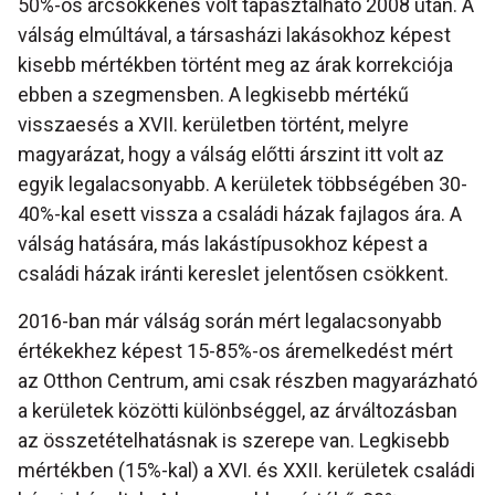
50%-os árcsökkenés volt tapasztalható 2008 után. A
válság elmúltával, a társasházi lakásokhoz képest
kisebb mértékben történt meg az árak korrekciója
ebben a szegmensben. A legkisebb mértékű
visszaesés a XVII. kerületben történt, melyre
magyarázat, hogy a válság előtti árszint itt volt az
egyik legalacsonyabb. A kerületek többségében 30-
40%-kal esett vissza a családi házak fajlagos ára. A
válság hatására, más lakástípusokhoz képest a
családi házak iránti kereslet jelentősen csökkent.
2016-ban már válság során mért legalacsonyabb
értékekhez képest 15-85%-os áremelkedést mért
az Otthon Centrum, ami csak részben magyarázható
a kerületek közötti különbséggel, az árváltozásban
az összetételhatásnak is szerepe van. Legkisebb
mértékben (15%-kal) a XVI. és XXII. kerületek családi