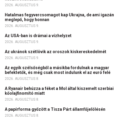
2026. AUGUSZTUS 9.
Hatalmas fegyvercsomagot kap Ukrajna, de ami igazán
meglepő, hogy honnan
2026. AUGUSZTUS 9.
Az USA-ban is drámai a vízhelyzet
2026. AUGUSZTUS 9.
Az ukránok szétlövik az oroszok kiskereskedelmét
2026. AUGUSZTUS 9.
Az egyik szélsőségből a másikba fordulnak a magyar
befektetők, és még csak most indulunk el az euró felé
2026. AUGUSZTUS 8.
A Ryanair behúzza a féket a Mol által kiszemelt szerbiai
kőolajfinomító miatt
2026. AUGUSZTUS 8.
A papírforma győzött a Tisza Párt államfőjelölésén
2026. AUGUSZTUS 8.