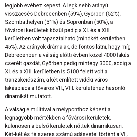
legjobb évéhez képest. A legkisebb arányú
visszaesés Debrecenben (59%), Győrben (52%),
Szombathelyen (51%) és Sopronban (50%), a
fővárosi kerületek közül pedig a XI. és a XIII.
kerületben volt tapasztalható (mindkét kerületben
45%). Az arányok drámaiak, de fontos látni, hogy míg
Debrecenben a válság előtti évben közel 4000 lakás
cserélt gazdát, Győrben pedig mintegy 3000, addig a
XI. és a XIII. kerületben is 5100 felett volt a
tranzakciószám, a két említett vidéki város
lakáspiaca a főváros VII., VIII. kerületéhez hasonló
dinamikát mutatott.
A válság elmúltával a mélyponthoz képest a
legnagyobb mértékben a fővárosi kerületek,
különösen a belső kerületek nőttek dinamikusan.
Két-két és félszeres számú adásvétel történt a VI.,