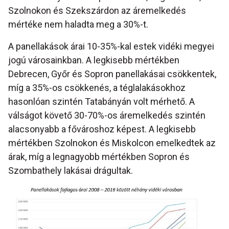
Szolnokon és Szekszárdon az áremelkedés
mértéke nem haladta meg a 30%-t.
A panellakások árai 10-35%-kal estek vidéki megyei
jogú városainkban. A legkisebb mértékben
Debrecen, Győr és Sopron panellakásai csökkentek,
míg a 35%-os csökkenés, a téglalakásokhoz
hasonlóan szintén Tatabányán volt mérhető. A
válságot követő 30-70%-os áremelkedés szintén
alacsonyabb a fővároshoz képest. A legkisebb
mértékben Szolnokon és Miskolcon emelkedtek az
árak, míg a legnagyobb mértékben Sopron és
Szombathely lakásai drágultak.