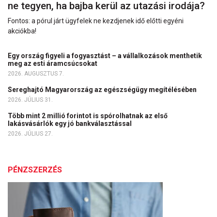
ne tegyen, ha bajba kerül az utazási irodája?
Fontos: a pórul járt ügyfelek ne kezdjenek idő előtti egyéni
akciókba!
Egy ország figyeli a fogyasztást – a vállalkozások menthetik
meg az esti áramcsúcsokat
2026. AUGUSZTUS 7.
Sereghajtó Magyarország az egészségügy megítélésében
2026. JÚLIUS 31.
Több mint 2 millió forintot is spórolhatnak az első
lakásvásárlók egy jó bankválasztással
2026. JÚLIUS 27.
PÉNZSZERZÉS