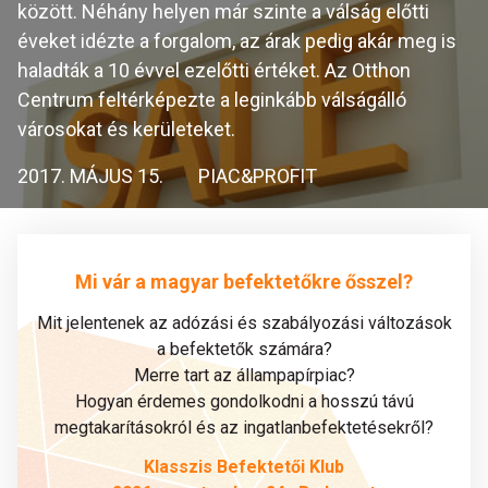
között. Néhány helyen már szinte a válság előtti
éveket idézte a forgalom, az árak pedig akár meg is
haladták a 10 évvel ezelőtti értéket. Az Otthon
Centrum feltérképezte a leginkább válságálló
városokat és kerületeket.
2017. MÁJUS 15.
PIAC&PROFIT
Mi vár a magyar befektetőkre ősszel?
Mit jelentenek az adózási és szabályozási változások
a befektetők számára?
Merre tart az állampapírpiac?
Hogyan érdemes gondolkodni a hosszú távú
megtakarításokról és az ingatlanbefektetésekről?
Klasszis Befektetői Klub