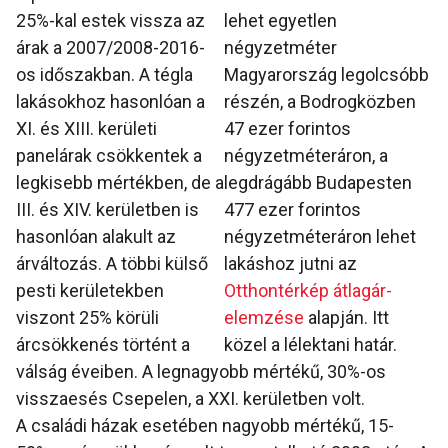
25%-kal estek vissza az
lehet egyetlen
árak a 2007/2008-2016-
négyzetméter
os időszakban. A tégla
Magyarország legolcsóbb
lakásokhoz hasonlóan a
részén, a Bodrogközben
XI. és XIII. kerületi
47 ezer forintos
panelárak csökkentek a
négyzetméteráron, a
legkisebb mértékben, de a
legdrágább Budapesten
III. és XIV. kerületben is
477 ezer forintos
hasonlóan alakult az
négyzetméteráron lehet
árváltozás. A többi külső
lakáshoz jutni az
pesti kerületekben
Otthontérkép átlagár-
viszont 25% körüli
elemzése
alapján. Itt
árcsökkenés történt a
közel a lélektani határ.
válság éveiben. A legnagyobb mértékű, 30%-os
visszaesés Csepelen, a XXI. kerületben volt.
A családi házak esetében nagyobb mértékű, 15-