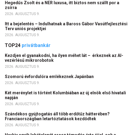
Hegedűs Zsolt és a NER luxusa, itt biztos nem szállt por a
zsírra
2026. AUGUSZTUS 9.
Itt a bejelentés – Indulhatnak a Baross Gábor Vasútfejlesztési
Terv uniós projektjei
2026. AUGUSZTUS 9.
TOP24
privátbankár
Kezdjen el gyanakodni, ha ilyen méhet lát – érkeznek az AI-
vezérlésű mikrorobotok
2026. AUGUSZTUS 9.
Szomorú évfordulóra emlékeznek Japánban
2026. AUGUSZTUS 9.
Két merénylet is történt Kolumbiában az új elnök első hivatali
napján
2026. AUGUSZTUS 9.
Szándékos gyújtogatás áll több erdőtűz hátterében?
Franciaországban letartóztatások kezdődtek
2026. AUGUSZTUS 9.