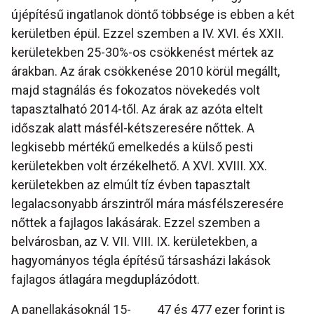
újépítésű ingatlanok döntő többsége is ebben a két
kerületben épül. Ezzel szemben a IV. XVI. és XXII.
kerületekben 25-30%-os csökkenést mértek az
árakban. Az árak csökkenése 2010 körül megállt,
majd stagnálás és fokozatos növekedés volt
tapasztalható 2014-től. Az árak az azóta eltelt
időszak alatt másfél-kétszeresére nőttek. A
legkisebb mértékű emelkedés a külső pesti
kerületekben volt érzékelhető. A XVI. XVIII. XX.
kerületekben az elmúlt tíz évben tapasztalt
legalacsonyabb árszintről mára másfélszeresére
nőttek a fajlagos lakásárak. Ezzel szemben a
belvárosban, az V. VII. VIII. IX. kerületekben, a
hagyományos tégla építésű társasházi lakások
fajlagos átlagára megduplázódott.
A panellakásoknál 15-
47 és 477 ezer forint is