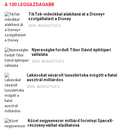
A 100 LEGGAZDAGABB
TikTok-videókkal alakítaná át a Disney+
szolgáltatást a Disney
2026. AUGUSZTUS 6.
Nyereségbe fordult Tibor Dávid építőipari
vállalata
2026. AUGUSZTUS 6.
Lakásokat vásárolt luxusbirtoka mögött a fiatal
ausztrál milliárdos
2026. AUGUSZTUS 5.
Közel negyvenezer milliárd forintnyi SpaceX-
részvény válhat eladhatóvá