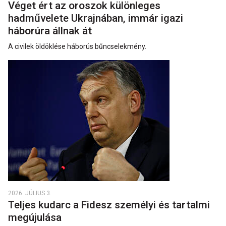
Véget ért az oroszok különleges
hadművelete Ukrajnában, immár igazi
háborúra állnak át
A civilek öldöklése háborús bűncselekmény.
2026. JÚLIUS 3.
Teljes kudarc a Fidesz személyi és tartalmi
megújulása