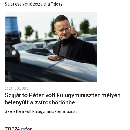
Saját esélyét játssza el a Fidesz.
2026. JÚLIUS 2.
Szijjártó Péter volt külügyminiszter mélyen
belenyúlt a zsírosbödönbe
Szerette a volt külügyminiszter a luxust.
TOP24
m
for