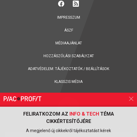
IMPRESSZUM
ÁSZF
MÉDIAAJÁNLAT
HOZZÁSZÓLÁSI SZABÁLYZAT
ADATVÉDELEM:
TÁJÉKOZTATÓK
/
BEÁLLÍTÁSOK
KLASSZIS MÉDIA
FELIRATKOZOM AZ
INFO & TECH
TÉMA
CIKKÉRTESÍTŐJÉRE
FELIRATKOZÁS A PIAC & PROFIT ONLINE MAGAZIN HÍRLEVELÉRE
A megjelenő új cikkekről tájékoztatást kérek