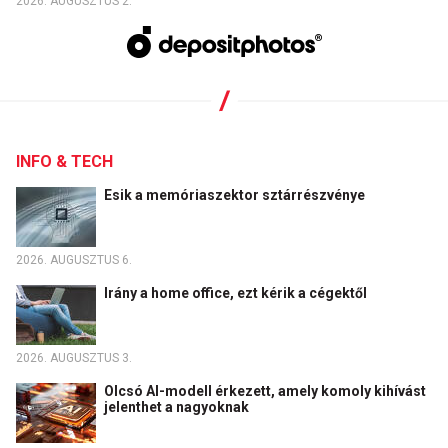
2026. AUGUSZTUS 2.
INFO & TECH
Esik a memóriaszektor sztárrészvénye
2026. AUGUSZTUS 6.
Irány a home office, ezt kérik a cégektől
2026. AUGUSZTUS 3.
Olcsó AI-modell érkezett, amely komoly kihívást
jelenthet a nagyoknak