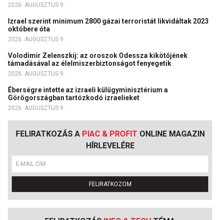
2026. AUGUSZTUS 9.
Izrael szerint minimum 2800 gázai terroristát likvidáltak 2023
októbere óta
2026. AUGUSZTUS 9.
Volodimir Zelenszkij: az oroszok Odessza kikötőjének
támadásával az élelmiszerbiztonságot fenyegetik
2026. AUGUSZTUS 9.
Éberségre intette az izraeli külügyminisztérium a
Görögországban tartózkodó izraelieket
2026. AUGUSZTUS 9.
FELIRATKOZÁS A
PIAC & PROFIT
ONLINE MAGAZIN
HÍRLEVELÉRE
FELIRATKOZOM