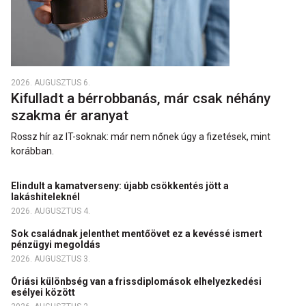
2026. AUGUSZTUS 6.
Kifulladt a bérrobbanás, már csak néhány
szakma ér aranyat
Rossz hír az IT-soknak: már nem nőnek úgy a fizetések, mint
korábban.
Elindult a kamatverseny: újabb csökkentés jött a
lakáshiteleknél
2026. AUGUSZTUS 4.
Sok családnak jelenthet mentőövet ez a kevéssé ismert
pénzügyi megoldás
2026. AUGUSZTUS 3.
Óriási különbség van a frissdiplomások elhelyezkedési
esélyei között