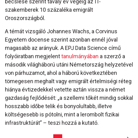
becslése szerint tavaly év végéig az IT-
szakemberek 10 százaléka emigrált
Oroszországból.
A témát vizsgáló Johannes Wachs, a Corvinus
Egyetem docense szerint azonban ennél jóval
magasabb az arányuk. A EPJ Data Science című
folyóiratban megjelent
tanulmányában
a szerző a
második világháború utáni Németország helyzetével
von párhuzamot, ahol a háború következtében
tömegesen meghalt vagy emigrált értelmiségi réteg
hiánya évtizedekkel vetette aztán vissza a német
gazdaság fejlődését: „a szellemi tőkét mindig sokkal
hosszabb időbe telik és bonyolultabb, illetve
költségesebb is pótolni, mint a lerombolt fizikai
infrastruktúrát” – teszi hozzá a kutató.