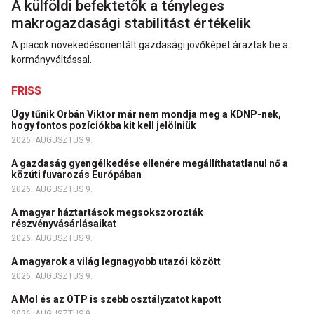
A külföldi befektetők a tényleges
makrogazdasági stabilitást értékelik
A piacok növekedésorientált gazdasági jövőképet áraztak be a
kormányváltással.
FRISS
Úgy tűnik Orbán Viktor már nem mondja meg a KDNP-nek,
hogy fontos pozíciókba kit kell jelölniük
2026. AUGUSZTUS 9.
A gazdaság gyengélkedése ellenére megállíthatatlanul nő a
közúti fuvarozás Európában
2026. AUGUSZTUS 9.
A magyar háztartások megsokszorozták
részvényvásárlásaikat
2026. AUGUSZTUS 9.
A magyarok a világ legnagyobb utazói között
2026. AUGUSZTUS 9.
A Mol és az OTP is szebb osztályzatot kapott
2026. AUGUSZTUS 9.