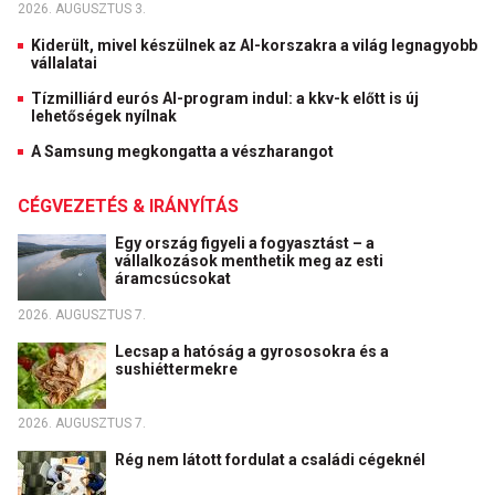
2026. AUGUSZTUS 3.
Kiderült, mivel készülnek az AI-korszakra a világ legnagyobb
vállalatai
Tízmilliárd eurós AI-program indul: a kkv-k előtt is új
lehetőségek nyílnak
A Samsung megkongatta a vészharangot
CÉGVEZETÉS & IRÁNYÍTÁS
Egy ország figyeli a fogyasztást – a
vállalkozások menthetik meg az esti
áramcsúcsokat
2026. AUGUSZTUS 7.
Lecsap a hatóság a gyrososokra és a
sushiéttermekre
2026. AUGUSZTUS 7.
Rég nem látott fordulat a családi cégeknél