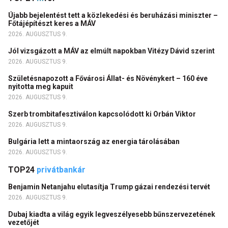
Újabb bejelentést tett a közlekedési és beruházási miniszter –
Főtájépítészt keres a MÁV
2026. AUGUSZTUS 9.
Jól vizsgázott a MÁV az elmúlt napokban Vitézy Dávid szerint
2026. AUGUSZTUS 9.
Születésnapozott a Fővárosi Állat- és Növénykert – 160 éve
nyitotta meg kapuit
2026. AUGUSZTUS 9.
Szerb trombitafesztiválon kapcsolódott ki Orbán Viktor
2026. AUGUSZTUS 9.
Bulgária lett a mintaország az energia tárolásában
2026. AUGUSZTUS 9.
TOP24
privátbankár
Benjamin Netanjahu elutasítja Trump gázai rendezési tervét
2026. AUGUSZTUS 9.
Dubaj kiadta a világ egyik legveszélyesebb bűnszervezetének
vezetőjét