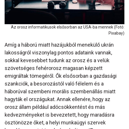
Az orosz informatikusok elsősorban az USA-ba mennek (Fotó:
Pixabay)
Amíg a háború miatt hazájukból menekülő ukrán
lakosságról viszonylag pontos adataink vannak,
sokkal kevesebbet tudunk az orosz és a velük
szövetséges fehérorosz magasan képzett
emigráltak tömegéről. Ők elsősorban a gazdasági
szankciók, a besorozástól való félelem és a
háborúval szembeni morális szembenállás miatt
hagyták el országukat. Annak ellenére, hogy az
orosz állam például adócsökkentést és más
kedvezményeket is bevezetett, hogy maradásra
ösztönözze őket, a helyi munkaügyi szervek