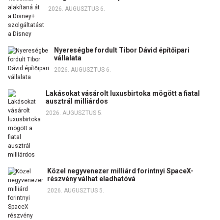
2026. AUGUSZTUS 6.
Nyereségbe fordult Tibor Dávid építőipari
vállalata
2026. AUGUSZTUS 6.
Lakásokat vásárolt luxusbirtoka mögött a fiatal
ausztrál milliárdos
2026. AUGUSZTUS 5.
Közel negyvenezer milliárd forintnyi SpaceX-
részvény válhat eladhatóvá
2026. AUGUSZTUS 5.