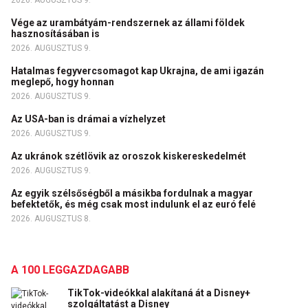
Vége az urambátyám-rendszernek az állami földek
hasznosításában is
2026. AUGUSZTUS 9.
Hatalmas fegyvercsomagot kap Ukrajna, de ami igazán
meglepő, hogy honnan
2026. AUGUSZTUS 9.
Az USA-ban is drámai a vízhelyzet
2026. AUGUSZTUS 9.
Az ukránok szétlövik az oroszok kiskereskedelmét
2026. AUGUSZTUS 9.
Az egyik szélsőségből a másikba fordulnak a magyar
befektetők, és még csak most indulunk el az euró felé
2026. AUGUSZTUS 8.
A 100 LEGGAZDAGABB
TikTok-videókkal alakítaná át a Disney+
szolgáltatást a Disney