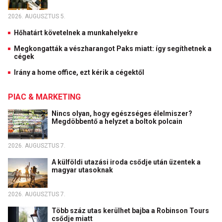
2026. AUGUSZTUS 5.
Hőhatárt követelnek a munkahelyekre
Megkongatták a vészharangot Paks miatt: így segíthetnek a
cégek
Irány a home office, ezt kérik a cégektől
PIAC & MARKETING
Nincs olyan, hogy egészséges élelmiszer?
Megdöbbentő a helyzet a boltok polcain
2026. AUGUSZTUS 7.
A külföldi utazási iroda csődje után üzentek a
magyar utasoknak
2026. AUGUSZTUS 7.
Több száz utas kerülhet bajba a Robinson Tours
csődje miatt