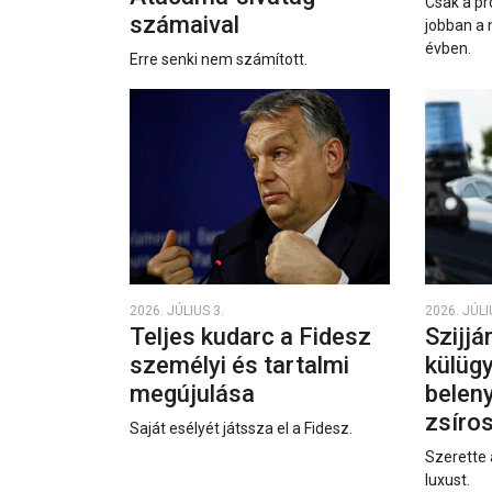
Csak a pr
számaival
jobban a 
évben.
Erre senki nem számított.
2026. JÚLIUS 3.
2026. JÚLI
Teljes kudarc a Fidesz
Szijjá
személyi és tartalmi
külüg
megújulása
beleny
zsíro
Saját esélyét játssza el a Fidesz.
Szerette 
luxust.