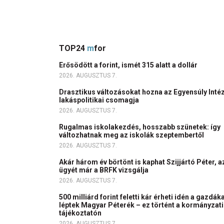
TOP24
m
for
Erősödött a forint, ismét 315 alatt a dollár
2026. AUGUSZTUS 7.
Drasztikus változásokat hozna az Egyensúly Inté
lakáspolitikai csomagja
2026. AUGUSZTUS 7.
Rugalmas iskolakezdés, hosszabb szünetek: így
változhatnak meg az iskolák szeptembertől
2026. AUGUSZTUS 7.
Akár három év börtönt is kaphat Szijjártó Péter, a
ügyét már a BRFK vizsgálja
2026. AUGUSZTUS 7.
500 milliárd forint feletti kár érheti idén a gazdáka
léptek Magyar Péterék – ez történt a kormányzati
tájékoztatón
2026. AUGUSZTUS 7.