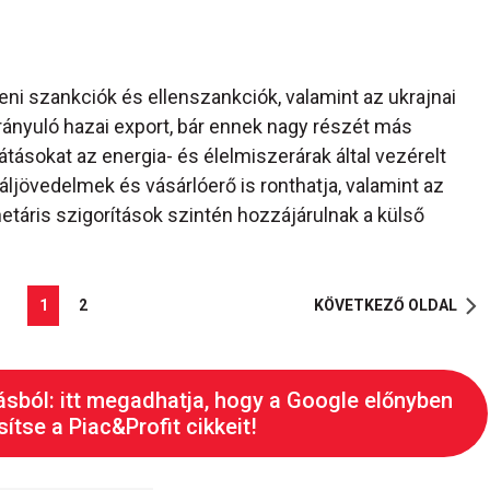
ni szankciók és ellenszankciók, valamint az ukrajnai
rányuló hazai export, bár ennek nagy részét más
ilátásokat az energia- és élelmiszerárak által vezérelt
áljövedelmek és vásárlóerő is ronthatja, valamint az
etáris szigorítások szintén hozzájárulnak a külső
1
2
KÖVETKEZŐ OLDAL
ásból: itt megadhatja, hogy a Google előnyben
ítse a Piac&Profit cikkeit!