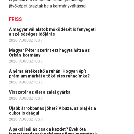
jövőképet áraztak be a kormányváltással.
FRISS
A magyar vállalatok működését is fenyegeti
a szélsőséges időjárás
2026. AUGUSZTUS 7.
Magyar Péter szerint ezt hagyta hátra az
Orbán-kormány
2026. AUGUSZTUS 7.
A néma értékesítő a ruhán: Hogyan épít
prémium márkát a tökéletes ruhacímke?
2026. AUGUSZTUS 7.
Visszatér az élet a zalai gyárba
2026. AUGUSZTUS 7.
Újabb árrobbanás jöhet? A búza, az olaj és a
cukor is drágul
2026. AUGUSZTUS 7.
A paksi leállás csak a kezdet? Évek óta