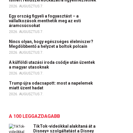
ismert rendszerkockázatra figyelmeztetnek
2026. AUGUSZTUS 7.
Egy ország figyeli a fogyasztást – a
vállalkozások menthetik meg az esti
áramcsúcsokat
2026. AUGUSZTUS 7.
Nincs olyan, hogy egészséges élelmiszer?
Megdöbbentő a helyzet a boltok polcain
2026. AUGUSZTUS 7.
A külföldi utazási iroda csődje után üzentek
a magyar utasoknak
2026. AUGUSZTUS 7.
Trump újra odacsapott: most a napelemek
miatt üzent hadat
2026. AUGUSZTUS 7.
A 100 LEGGAZDAGABB
TikTok-videókkal alakítaná át a
Disney+ szolgáltatást a Disney