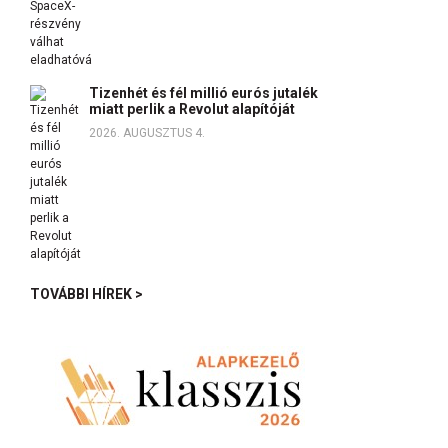
Tizenhét és fél millió eurós jutalék
miatt perlik a Revolut alapítóját
2026. AUGUSZTUS 4.
TOVÁBBI HÍREK >