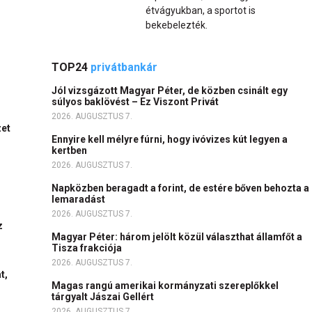
étvágyukban, a sportot is
bekebelezték.
TOP24
privátbankár
Jól vizsgázott Magyar Péter, de közben csinált egy
súlyos baklövést – Ez Viszont Privát
2026. AUGUSZTUS 7.
zet
Ennyire kell mélyre fúrni, hogy ivóvizes kút legyen a
kertben
2026. AUGUSZTUS 7.
Napközben beragadt a forint, de estére bőven behozta a
lemaradást
2026. AUGUSZTUS 7.
z
Magyar Péter: három jelölt közül választhat államfőt a
Tisza frakciója
2026. AUGUSZTUS 7.
t,
Magas rangú amerikai kormányzati szereplőkkel
tárgyalt Jászai Gellért
2026. AUGUSZTUS 7.