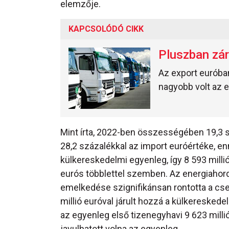
elemzője.
KAPCSOLÓDÓ CIKK
Pluszban zár
Az export euróban
nagyobb volt az e
Mint írta, 2022-ben összességében 19,3 s
28,2 százalékkal az import euróértéke, en
külkereskedelmi egyenleg, így 8 593 millió
eurós többlettel szemben. Az energiahor
emelkedése szignifikánsan rontotta a cs
millió euróval járult hozzá a külkeresked
az egyenleg első tizenegyhavi 9 623 milli
javulhatott volna az egyenleg.