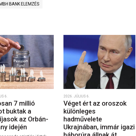
MBH BANK ELEMZÉS
US 6.
2026. JÚLIUS 6.
san 7 millió
Véget ért az oroszok
ot buktak a
különleges
íjasok az Orbán-
hadművelete
ny idején
Ukrajnában, immár igazi
háborúra állnak át