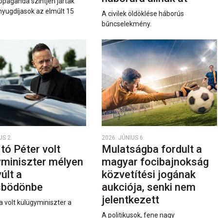
opaganda szintjén jártak
nyugdíjasok az elmúlt 15
A civilek öldöklése háborús
bűncselekmény.
US 2.
2026. JÚNIUS 6.
rtó Péter volt
Mulatságba fordult a
yminiszter mélyen
magyar focibajnokság
últ a
közvetítési jogának
sbödönbe
aukciója, senki nem
jelentkezett
a volt külügyminiszter a
A politikusok, fene nagy