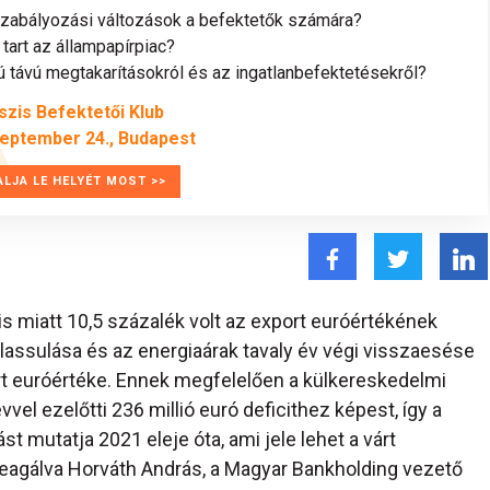
szabályozási változások a befektetők számára?
tart az állampapírpiac?
távú megtakarításokról és az ingatlanbefektetésekről?
szis Befektetői Klub
zeptember 24., Budapest
ALJA LE HELYÉT MOST >>
s miatt 10,5 százalék volt az export euróértékének
lassulása és az energiaárak tavaly év végi visszaesése
ort euróértéke. Ennek megfelelően a külkereskedelmi
vvel ezelőtti 236 millió euró deficithez képest, így a
st mutatja 2021 eleje óta, ami jele lehet a várt
 reagálva Horváth András, a Magyar Bankholding vezető