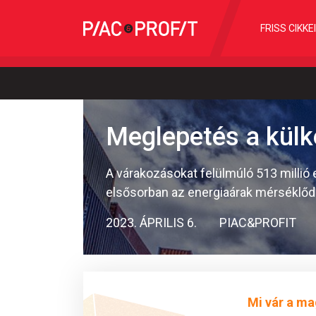
FRISS CIKKE
Meglepetés a kül
A várakozásokat felülmúló 513 millió
elsősorban az energiaárak mérséklő
2023. ÁPRILIS 6.
PIAC&PROFIT
Mi vár a ma