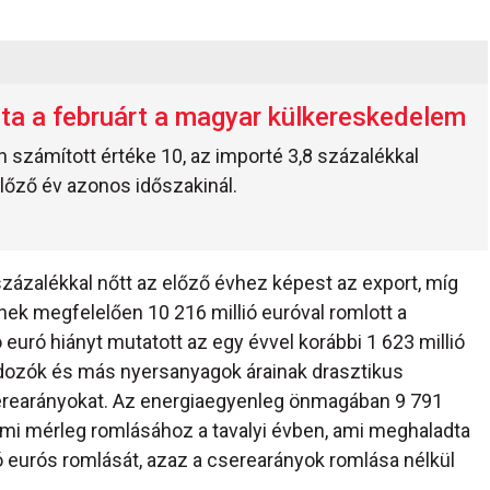
ta a februárt a magyar külkereskedelem
 számított értéke 10, az importé 3,8 százalékkal
lőző év azonos időszakinál.
zázalékkal nőtt az előző évhez képest az export, míg
nek megfelelően 10 216 millió euróval romlott a
 euró hiányt mutatott az egy évvel korábbi 1 623 millió
dozók és más nyersanyagok árainak drasztikus
erearányokat. Az energiaegyenleg önmagában 9 791
elmi mérleg romlásához a tavalyi évben, ami meghaladta
ó eurós romlását, azaz a cserearányok romlása nélkül