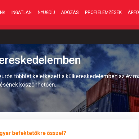
INK
INGATLAN
NYUGDÍJ
ADÓZÁS
PROFI ELEMZÉSEK
ÁRFO
kereskedelemben
 eurós többlet keletkezett a külkereskedelemben az év 
désének köszönhetően.
gyar befektetőkre ősszel?