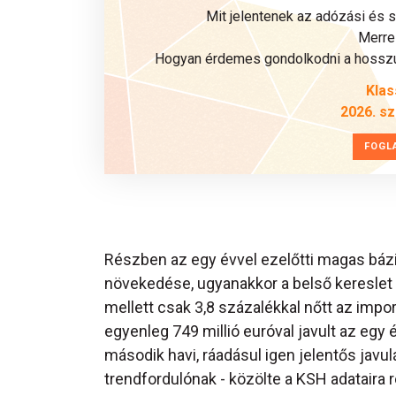
Mit jelentenek az adózási és 
Merre 
Hogyan érdemes gondolkodni a hosszú 
Klas
2026. s
FOGL
Részben az egy évvel ezelőtti magas bázi
növekedése, ugyanakkor a belső kereslet 
mellett csak 3,8 százalékkal nőtt az imp
egyenleg 749 millió euróval javult az egy é
második havi, ráadásul igen jelentős javulá
trendfordulónak - közölte a KSH adataira