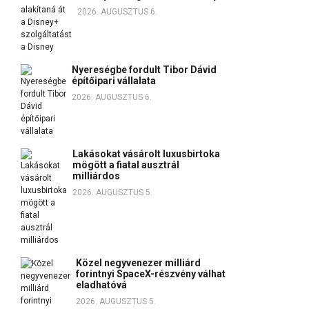
2026. AUGUSZTUS 6.
Nyereségbe fordult Tibor Dávid
építőipari vállalata
2026. AUGUSZTUS 6.
Lakásokat vásárolt luxusbirtoka
mögött a fiatal ausztrál
milliárdos
2026. AUGUSZTUS 5.
Közel negyvenezer milliárd
forintnyi SpaceX-részvény válhat
eladhatóvá
2026. AUGUSZTUS 5.