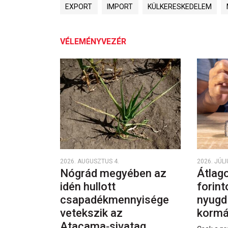
EXPORT
IMPORT
KÜLKERESKEDELEM
VÉLEMÉNYVEZÉR
2026. AUGUSZTUS 4.
2026. JÚLI
Nógrád megyében az
Átlago
idén hullott
forint
csapadékmennyisége
nyugd
vetekszik az
kormá
Atacama‑sivatag