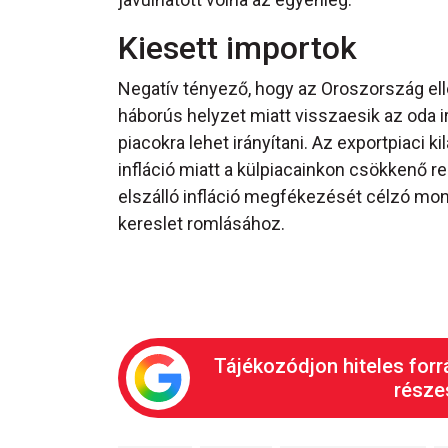
Kiesett importok
Negatív tényező, hogy az Oroszország elle
háborús helyzet miatt visszaesik az oda i
piacokra lehet irányítani. Az exportpiaci k
infláció miatt a külpiacainkon csökkenő re
elszálló infláció megfékezését célzó mon
kereslet romlásához.
Tájékozódjon hiteles forr
részes