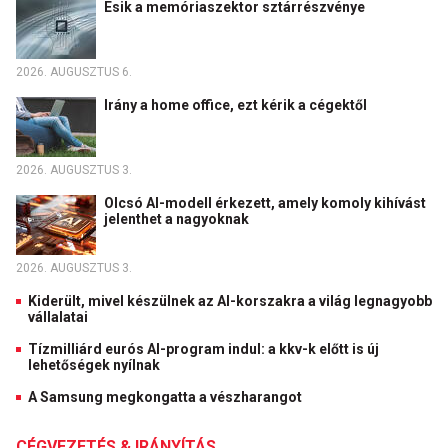
Esik a memóriaszektor sztárrészvénye
2026. AUGUSZTUS 6.
Irány a home office, ezt kérik a cégektől
2026. AUGUSZTUS 3.
Olcsó AI-modell érkezett, amely komoly kihívást
jelenthet a nagyoknak
2026. AUGUSZTUS 3.
Kiderült, mivel készülnek az AI-korszakra a világ legnagyobb
vállalatai
Tízmilliárd eurós AI-program indul: a kkv-k előtt is új
lehetőségek nyílnak
A Samsung megkongatta a vészharangot
CÉGVEZETÉS & IRÁNYÍTÁS