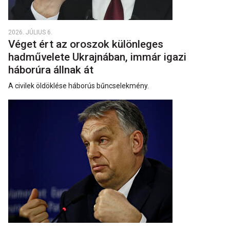
2026. JÚLIUS 6.
Véget ért az oroszok különleges
hadművelete Ukrajnában, immár igazi
háborúra állnak át
A civilek öldöklése háborús bűncselekmény.