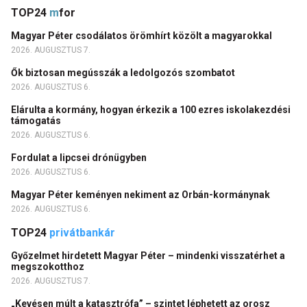
TOP24
m
for
Magyar Péter csodálatos örömhírt közölt a magyarokkal
2026. AUGUSZTUS 7.
Ők biztosan megússzák a ledolgozós szombatot
2026. AUGUSZTUS 6.
Elárulta a kormány, hogyan érkezik a 100 ezres iskolakezdési
támogatás
2026. AUGUSZTUS 6.
Fordulat a lipcsei drónügyben
2026. AUGUSZTUS 6.
Magyar Péter keményen nekiment az Orbán-kormánynak
2026. AUGUSZTUS 6.
TOP24
privátbankár
Győzelmet hirdetett Magyar Péter – mindenki visszatérhet a
megszokotthoz
2026. AUGUSZTUS 7.
„Kevésen múlt a katasztrófa” – szintet léphetett az orosz