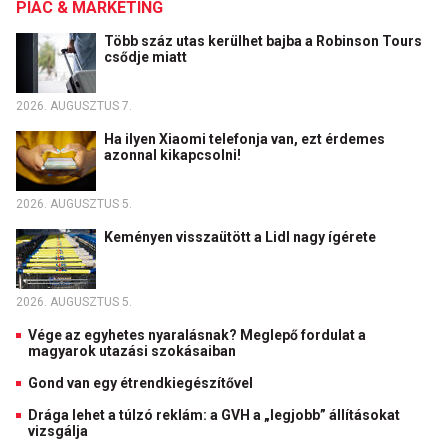
PIAC & MARKETING
Több száz utas kerülhet bajba a Robinson Tours
csődje miatt
2026. AUGUSZTUS 7.
Ha ilyen Xiaomi telefonja van, ezt érdemes
azonnal kikapcsolni!
2026. AUGUSZTUS 5.
Keményen visszaütött a Lidl nagy ígérete
2026. AUGUSZTUS 5.
Vége az egyhetes nyaralásnak? Meglepő fordulat a
magyarok utazási szokásaiban
Gond van egy étrendkiegészítővel
Drága lehet a túlzó reklám: a GVH a „legjobb” állításokat
vizsgálja