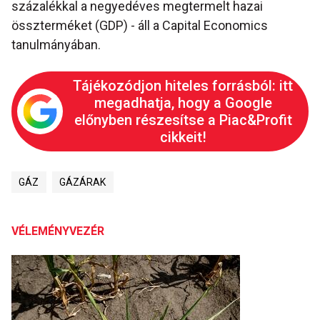
százalékkal a negyedéves megtermelt hazai
összterméket (GDP) - áll a Capital Economics
tanulmányában.
Tájékozódjon hiteles forrásból: itt
megadhatja, hogy a Google
előnyben részesítse a Piac&Profit
cikkeit!
GÁZ
GÁZÁRAK
VÉLEMÉNYVEZÉR