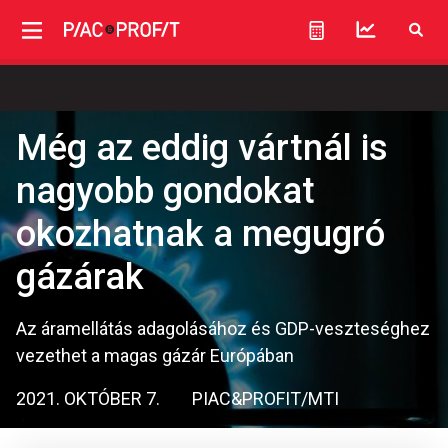
Még az eddig vártnál is
nagyobb gondokat
okozhatnak a megugró
gázárak
Az áramellátás adagolásához és GDP-veszteséghez
vezethet a magas gázár Európában
2021. OKTÓBER 7.
PIAC&PROFIT/MTI