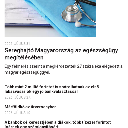
2026. JÚLIUS 31.
Sereghajtó Magyarország az egészségügy
megítélésében
Egy felmérés szerint a megkérdezettek 27 százaléka elégedett a
magyar egészségüggyel.
Több mint 2 millió forintot is spórolhatnak az első
lakásvásárlók egy jó bankválasztással
2026. JÚLIUS 27.
Mérföldkő az űrversenyben
2026. JÚLIUS 10.
A bankok célkeresztjében a diákok, több tízezer forintot
ígérnek egy számlanyitásért