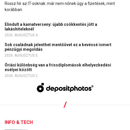
Rossz hír az IT-soknak: már nem nőnek úgy a fizetések, mint
korábban.
Elindult a kamatverseny: újabb csökkentés jött a
lakáshiteleknél
2026. AUGUSZTUS 4.
Sok családnak jelenthet mentőövet ez a kevéssé ismert
pénzügyi megoldás
2026. AUGUSZTUS 3.
Óriási különbség van a frissdiplomások elhelyezkedési
esélyei között
2026. AUGUSZTUS 2.
INFO & TECH