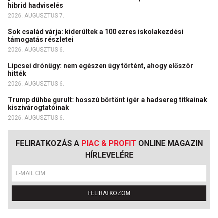
hibrid hadviselés
2026. AUGUSZTUS 7.
Sok család várja: kiderültek a 100 ezres iskolakezdési
támogatás részletei
2026. AUGUSZTUS 6.
Lipcsei drónügy: nem egészen úgy történt, ahogy először
hitték
2026. AUGUSZTUS 6.
Trump dühbe gurult: hosszú börtönt ígér a hadsereg titkainak
kiszivárogtatóinak
2026. AUGUSZTUS 6.
FELIRATKOZÁS A
PIAC & PROFIT
ONLINE MAGAZIN
HÍRLEVELÉRE
FELIRATKOZOM