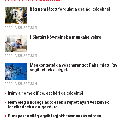
Rég nem látott fordulat a családi cégeknél
2026. AUGUSZTUS 5.
Hőhatárt követelnek a munkahelyekre
2026. AUGUSZTUS 5.
Megkongatták a vészharangot Paks miatt: így
segíthetnek a cégek
2026. AUGUSZTUS 4.
Irány a home office, ezt kérik a cégektől
Nem elég a hőségriadó: ezek a rejtett nyári veszélyek
leselkednek a dolgozókra
Budapest a világ egyik legjobb távmunkás városa