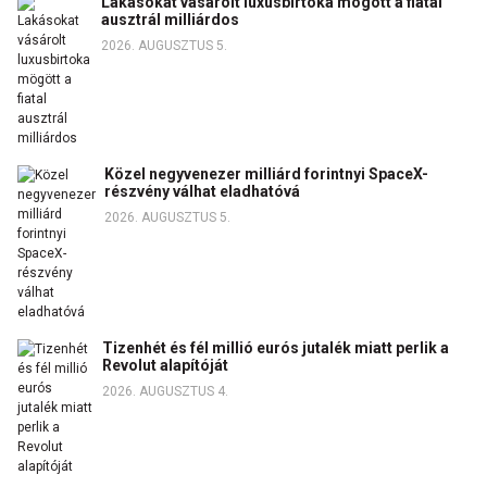
Lakásokat vásárolt luxusbirtoka mögött a fiatal
ausztrál milliárdos
2026. AUGUSZTUS 5.
Közel negyvenezer milliárd forintnyi SpaceX-
részvény válhat eladhatóvá
2026. AUGUSZTUS 5.
Tizenhét és fél millió eurós jutalék miatt perlik a
Revolut alapítóját
2026. AUGUSZTUS 4.