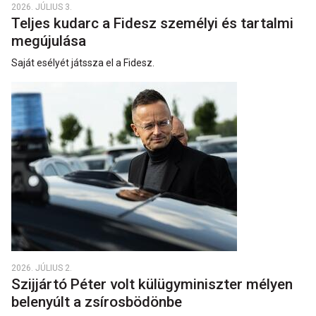
2026. JÚLIUS 3.
Teljes kudarc a Fidesz személyi és tartalmi
megújulása
Saját esélyét játssza el a Fidesz.
2026. JÚLIUS 2.
Szijjártó Péter volt külügyminiszter mélyen
belenyúlt a zsírosbödönbe