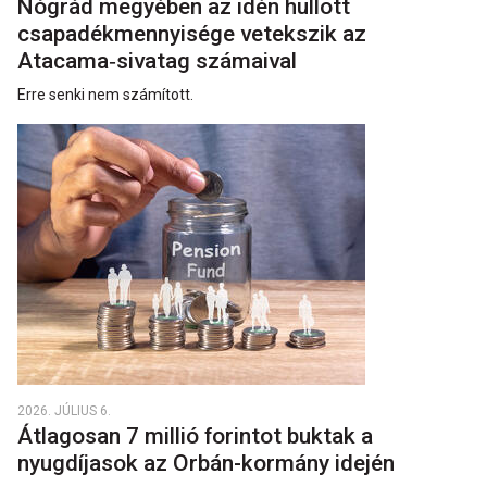
Nógrád megyében az idén hullott
csapadékmennyisége vetekszik az
Atacama‑sivatag számaival
Erre senki nem számított.
2026. JÚLIUS 6.
Átlagosan 7 millió forintot buktak a
nyugdíjasok az Orbán-kormány idején