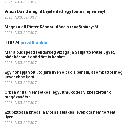
2026. AUGUSZTUS 7.
Vitézy Dávid megint bejelentett egy fontos fejleményt
2026. AUGUSZTUS 7.
Megszólalt Pintér Sándor utóda a rendőrhiányról
2026. AUGUSZTUS 7.
TOP24
privátbankár
Már a budapesti rendőrség vizsgálja Szijjártó Péter ügyét,
akár három év börtönt is kaphat
2026. AUGUSZTUS 7.
Egy hónapja volt utoljára ilyen olcsó a benzin, szombattól még
kevesebbe kerül
2026. AUGUSZTUS 7.
Orbán Anita: Nemzetközi együttműködés vízkészleteink
megóvásáért
2026. AUGUSZTUS 7.
Ezt biztosan kiteszi a Mol az ablakba: évek óta nem történt
ilyen
2026. AUGUSZTUS 7.