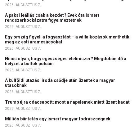
2026. AUGUSZTUS 7.
A paksi leállás csak a kezdet? Évek óta ismert
rendszerkockázatra figyelmeztetnek
2026. AUGUSZTUS 7.
Egy ország figyeli a fogyasztást – a vállalkozások menthetik
meg az esti áramcsúcsokat
2026. AUGUSZTUS 7.
Nincs olyan, hogy egészséges élelmiszer? Megdöbbentő a
helyzet a boltok polcain
2026. AUGUSZTUS 7.
A külföldi utazási iroda csődje után üzentek a magyar
utasoknak
2026. AUGUSZTUS 7.
Trump újra odacsapott: most a napelemek miatt üzent hadat
2026. AUGUSZTUS 7.
Milliós büntetés egy ismert magyar fodrászcégnek
2026. AUGUSZTUS 7.