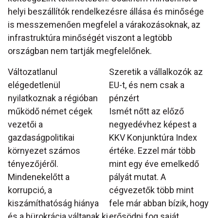
helyi beszállítók rendelkezésre állása és minősége
is messzemenően megfelel a várakozásoknak, az
infrastruktúra minőségét viszont a legtöbb
országban nem tartják megfelelőnek.
Változatlanul
Szeretik a vállalkozók az
elégedetlenül
EU-t, és nem csak a
nyilatkoznak a régióban
pénzért
működő német cégek
Ismét nőtt az előző
vezetői a
negyedévhez képest a
gazdaságpolitikai
KKV Konjunktúra Index
környezet számos
értéke. Ezzel már több
tényezőjéről.
mint egy éve emelkedő
Mindenekelőtt a
pályát mutat. A
korrupció, a
cégvezetők több mint
kiszámíthatóság hiánya
fele már abban bízik, hogy
és a bürokrácia váltanak ki
erősödni fog saját