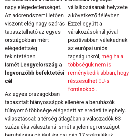
nagy elégedetlenséget.
vállalkozásának helyzete
Az adórendszert illetően
a következő félévben.
viszont elég nagy szórás
Ezzel együtt a
tapasztalható az egyes
várakozásoknál jóval
országokban mért
pozitívabban vélekednek
elégedettség
az európai uniós
tekintetében.
tagságunkról,
még ha a
Ismét Lengyelország a
többségük nem is
legvonzóbb befektetési
reménykedik abban, hogy
cél
részesülhet EU-s
forrásokból.
Az egyes országokban
tapasztalt hiányosságok ellenére a beruházók
túlnyomó többsége elégedett az eredeti telephely‐
választással: a térség átlagában a válaszadók 83
százaléka választaná ismét a jelenlegi országot
beruházása céljául, és csupán 17 százalékuk