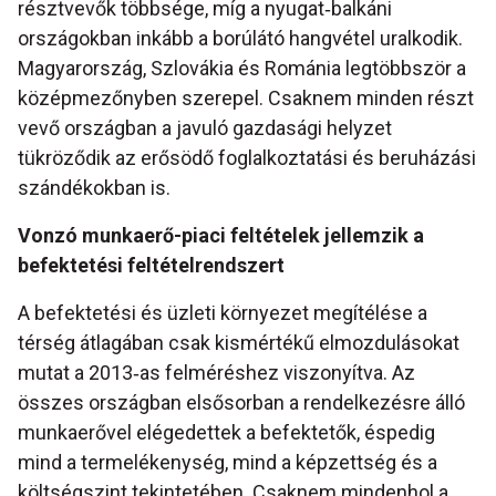
résztvevők többsége, míg a nyugat‐balkáni
országokban inkább a borúlátó hangvétel uralkodik.
Magyarország, Szlovákia és Románia legtöbbször a
középmezőnyben szerepel. Csaknem minden részt
vevő országban a javuló gazdasági helyzet
tükröződik az erősödő foglalkoztatási és beruházási
szándékokban is.
Vonzó munkaerő-piaci feltételek jellemzik a
befektetési feltételrendszert
A befektetési és üzleti környezet megítélése a
térség átlagában csak kismértékű elmozdulásokat
mutat a 2013‐as felméréshez viszonyítva. Az
összes országban elsősorban a rendelkezésre álló
munkaerővel elégedettek a befektetők, éspedig
mind a termelékenység, mind a képzettség és a
költségszint tekintetében. Csaknem mindenhol a