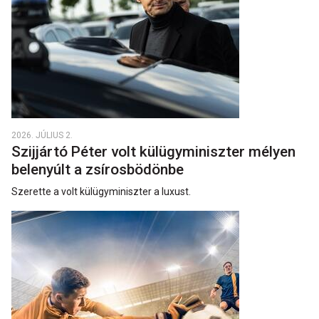
2026. JÚLIUS 2.
Szijjártó Péter volt külügyminiszter mélyen
belenyúlt a zsírosbödönbe
Szerette a volt külügyminiszter a luxust.