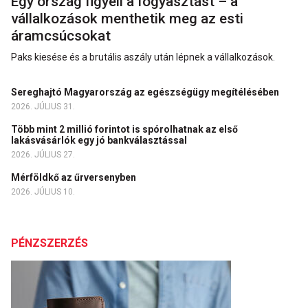
Egy ország figyeli a fogyasztást – a
vállalkozások menthetik meg az esti
áramcsúcsokat
Paks kiesése és a brutális aszály után lépnek a vállalkozások.
Sereghajtó Magyarország az egészségügy megítélésében
2026. JÚLIUS 31.
Több mint 2 millió forintot is spórolhatnak az első
lakásvásárlók egy jó bankválasztással
2026. JÚLIUS 27.
Mérföldkő az űrversenyben
2026. JÚLIUS 10.
PÉNZSZERZÉS