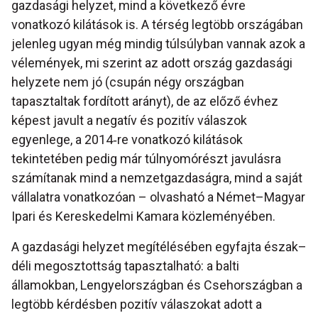
gazdasági helyzet, mind a következő évre
vonatkozó kilátások is. A térség legtöbb országában
jelenleg ugyan még mindig túlsúlyban vannak azok a
vélemények, mi szerint az adott ország gazdasági
helyzete nem jó (csupán négy országban
tapasztaltak fordított arányt), de az előző évhez
képest javult a negatív és pozitív válaszok
egyenlege, a 2014‐re vonatkozó kilátások
tekintetében pedig már túlnyomórészt javulásra
számítanak mind a nemzetgazdaságra, mind a saját
vállalatra vonatkozóan – olvasható a Német–Magyar
Ipari és Kereskedelmi Kamara közleményében.
A gazdasági helyzet megítélésében egyfajta észak–
déli megosztottság tapasztalható: a balti
államokban, Lengyelországban és Csehországban a
legtöbb kérdésben pozitív válaszokat adott a