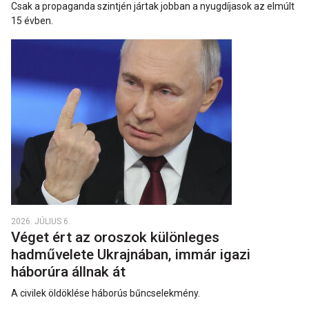
Csak a propaganda szintjén jártak jobban a nyugdíjasok az elmúlt
15 évben.
2026. JÚLIUS 6.
Véget ért az oroszok különleges
hadművelete Ukrajnában, immár igazi
háborúra állnak át
A civilek öldöklése háborús bűncselekmény.