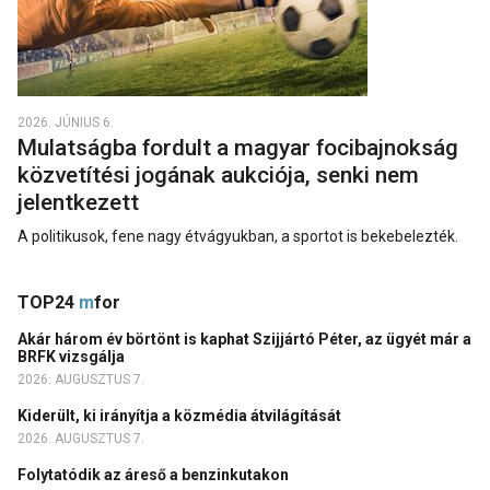
2026. JÚNIUS 6.
Mulatságba fordult a magyar focibajnokság
közvetítési jogának aukciója, senki nem
jelentkezett
A politikusok, fene nagy étvágyukban, a sportot is bekebelezték.
TOP24
m
for
Akár három év börtönt is kaphat Szijjártó Péter, az ügyét már a
BRFK vizsgálja
2026. AUGUSZTUS 7.
Kiderült, ki irányítja a közmédia átvilágítását
2026. AUGUSZTUS 7.
Folytatódik az áreső a benzinkutakon