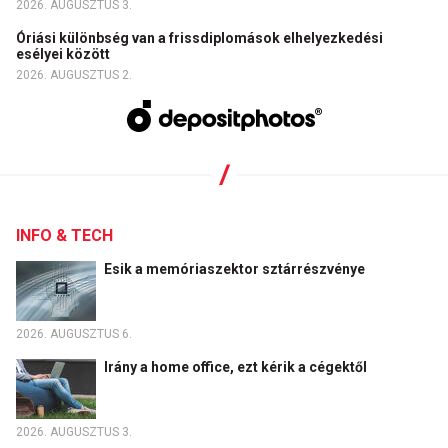
2026. AUGUSZTUS 3.
Óriási különbség van a frissdiplomások elhelyezkedési
esélyei között
2026. AUGUSZTUS 2.
INFO & TECH
Esik a memóriaszektor sztárrészvénye
2026. AUGUSZTUS 6.
Irány a home office, ezt kérik a cégektől
2026. AUGUSZTUS 3.