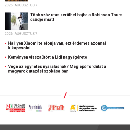
2026. AUGUSZTUS 7.
Több száz utas kerülhet bajba a Robinson Tours
csődje miatt
2026. AUGUSZTUS 7.
Ha ilyen Xiaomi telefonja van, ezt érdemes azonnal
kikapcsolni!
Keményen visszaütött a Lidl nagy ígérete
Vége az egyhetes nyaralásnak? Meglepő fordulat a
magyarok utazási szokásaiban