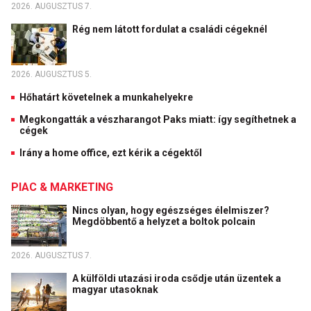
2026. AUGUSZTUS 7.
Rég nem látott fordulat a családi cégeknél
2026. AUGUSZTUS 5.
Hőhatárt követelnek a munkahelyekre
Megkongatták a vészharangot Paks miatt: így segíthetnek a
cégek
Irány a home office, ezt kérik a cégektől
PIAC & MARKETING
Nincs olyan, hogy egészséges élelmiszer?
Megdöbbentő a helyzet a boltok polcain
2026. AUGUSZTUS 7.
A külföldi utazási iroda csődje után üzentek a
magyar utasoknak