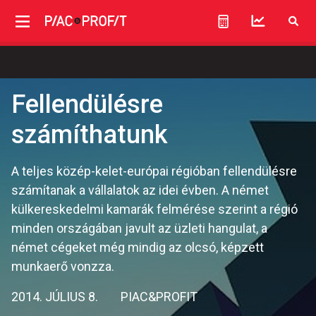
Fellendülésre
számíthatunk
A teljes közép-kelet-európai régióban fellendülésre
számítanak a vállalatok az idei évben. A német
külkereskedelmi kamarák felmérése szerint a régió
minden országában javult az üzleti hangulat, a
német cégeket még mindig az olcsó, képzett
munkaerő vonzza.
2014. JÚLIUS 8.
PIAC&PROFIT