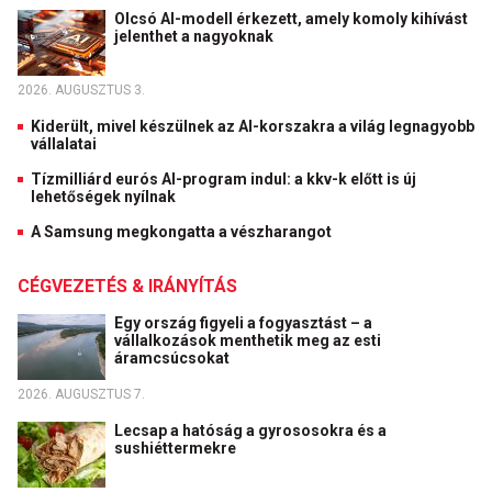
Olcsó AI-modell érkezett, amely komoly kihívást
jelenthet a nagyoknak
2026. AUGUSZTUS 3.
Kiderült, mivel készülnek az AI-korszakra a világ legnagyobb
vállalatai
Tízmilliárd eurós AI-program indul: a kkv-k előtt is új
lehetőségek nyílnak
A Samsung megkongatta a vészharangot
CÉGVEZETÉS & IRÁNYÍTÁS
Egy ország figyeli a fogyasztást – a
vállalkozások menthetik meg az esti
áramcsúcsokat
2026. AUGUSZTUS 7.
Lecsap a hatóság a gyrososokra és a
sushiéttermekre