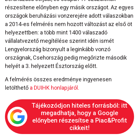
részesítene előnyben egy másik országot. Az egyes
országok beruházási vonzerejére adott válaszokban
a 2014‐es felmérés nem hozott változást az első öt
helyezettben: a több mint 1400 válaszadó
vállalatvezető megítélése szerint idén ismét
Lengyelország bizonyult a leginkább vonzó
országnak, Csehország pedig megőrizte második
helyét a 3. helyezett Észtország előtt.
A felmérés összes eredménye ingyenesen
letölthető
a DUIHK honlapjáról.
Tájékozódjon hiteles forrásból: itt
megadhatja, hogy a Google
előnyben részesítse a Piac&Profit
cikkeit!