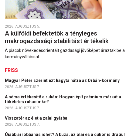
2026. AUGUSZTUS 5.
A külföldi befektetők a tényleges
makrogazdasági stabilitást értékelik
A piacok növekedésorientált gazdasági jövőképet áraztak be a
kormányváltással.
FRISS
Magyar Péter szerint ezt hagyta hátra az Orbán-kormány
2026. AUGUSZTUS 7.
A néma értékesítő a ruhán: Hogyan épít prémium márkát a
tökéletes ruhacímke?
2026. AUGUSZTUS 7.
Visszatér az élet a zalai gyárba
2026. AUGUSZTUS 7.
Újabb árrobbanás jöhet? A búza, az olaj és a cukor is drágul