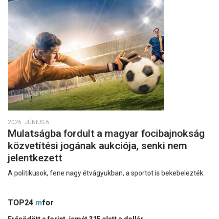
2026. JÚNIUS 6.
Mulatságba fordult a magyar focibajnokság
közvetítési jogának aukciója, senki nem
jelentkezett
A politikusok, fene nagy étvágyukban, a sportot is bekebelezték.
TOP24
m
for