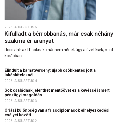
2026. AUGUSZTUS 6.
Kifulladt a bérrobbanás, már csak néhány
szakma ér aranyat
Rossz hír az IT-soknak: már nem nőnek úgy a fizetések, mint
korábban.
Elindult a kamatverseny: újabb csökkentés jött a
lakáshiteleknél
2026. AUGUSZTUS 4.
Sok családnak jelenthet mentőövet ez a kevéssé ismert
pénzügyi megoldás
2026. AUGUSZTUS 3.
Óriási különbség van a frissdiplomások elhelyezkedési
esélyei között
2026. AUGUSZTUS 2.