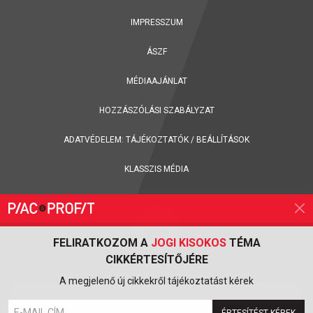
IMPRESSZUM
ÁSZF
MÉDIAAJÁNLAT
HOZZÁSZÓLÁSI SZABÁLYZAT
ADATVÉDELEM:
TÁJÉKOZTATÓK
/
BEÁLLÍTÁSOK
KLASSZIS MÉDIA
FELIRATKOZOM A
JOGI KISOKOS
TÉMA
CIKKÉRTESÍTŐJÉRE
FELIRATKOZÁS A PIAC & PROFIT ONLINE MAGAZIN HÍRLEVELÉRE
A megjelenő új cikkekről tájékoztatást kérek
ÉRTESÍTÉST KÉREK