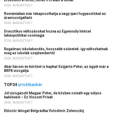
Erősödött a forint, ismét 315 alatt a dollár
2026. AUGUSZTUS 7.
Romániában már lekapcsolhatja a nagy ipari fogyasztókat az
áramszolgáltató
2026. AUGUSZTUS 7.
Drasztikus változásokat hozna az Egyensúly Intézet
lakáspolitikai csomagja
2026. AUGUSZTUS 7.
Rugalmas iskolakezdés, hosszabb szünetek: így változhatnak
meg az iskolák szeptembertől
2026. AUGUSZTUS 7.
Akár három év börtönt is kaphat Szijjártó Péter, az ügyét már a
BRFK vizsgálja
2026. AUGUSZTUS 7.
TOP24
privátbankár
Jól vizsgázott Magyar Péter, de közben csinált egy súlyos
baklövést – Ez Viszont Privát
2026. AUGUSZTUS 7.
Először látogat Belgrádba Volodimir Zelenszkij