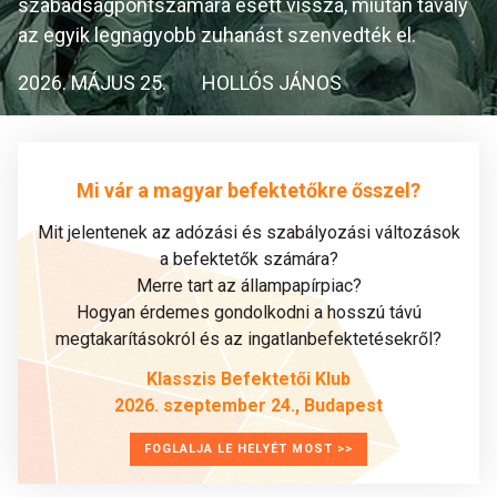
szabadságpontszámára esett vissza, miután tavaly
az egyik legnagyobb zuhanást szenvedték el.
2026. MÁJUS 25.
HOLLÓS JÁNOS
Mi vár a magyar befektetőkre ősszel?
Mit jelentenek az adózási és szabályozási változások
a befektetők számára?
Merre tart az állampapírpiac?
Hogyan érdemes gondolkodni a hosszú távú
megtakarításokról és az ingatlanbefektetésekről?
Klasszis Befektetői Klub
2026. szeptember 24., Budapest
FOGLALJA LE HELYÉT MOST >>