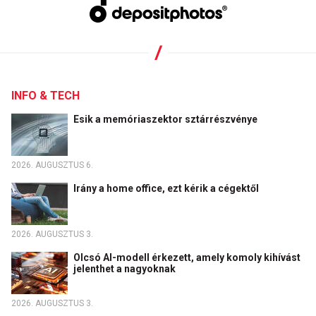
INFO & TECH
Esik a memóriaszektor sztárrészvénye
2026. AUGUSZTUS 6.
Irány a home office, ezt kérik a cégektől
2026. AUGUSZTUS 3.
Olcsó AI-modell érkezett, amely komoly kihívást
jelenthet a nagyoknak
2026. AUGUSZTUS 3.