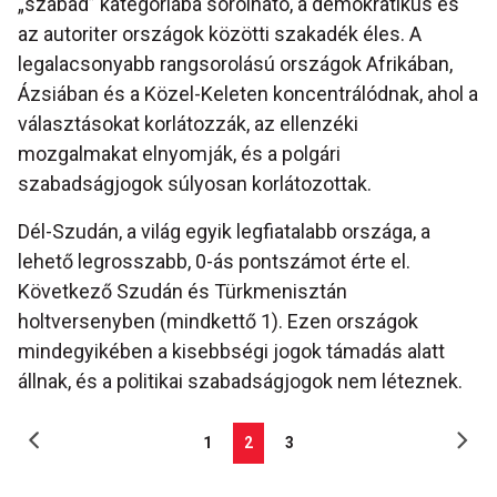
„szabad” kategóriába sorolható, a demokratikus és
az autoriter országok közötti szakadék éles. A
legalacsonyabb rangsorolású országok Afrikában,
Ázsiában és a Közel-Keleten koncentrálódnak, ahol a
választásokat korlátozzák, az ellenzéki
mozgalmakat elnyomják, és a polgári
szabadságjogok súlyosan korlátozottak.
Dél-Szudán, a világ egyik legfiatalabb országa, a
lehető legrosszabb, 0-ás pontszámot érte el.
Következő Szudán és Türkmenisztán
holtversenyben (mindkettő 1). Ezen országok
mindegyikében a kisebbségi jogok támadás alatt
állnak, és a politikai szabadságjogok nem léteznek.
1
2
3