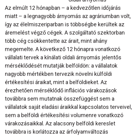
Az elmúlt 12 hónapban – a kedvezőtlen időjárás
miatt – a legnagyobb árnyomás az agráriumban volt,
így az élelmiszeriparban is többségbe kerültek az
áremelést végző cégek. A szolgáltató szektorban
több cég csökkentette az árait, mint ahány
megemelte. A következő 12 hónapra vonatkozó
vállalati tervek a kínálati oldali árnyomás jelentős
mérséklődését mutatják belföldön: a vállalatok
nagyobb mértékben tervezik növelni külföldi
értékesítési áraikat, mint a belföldieket. Az
érezhetően mérséklődő inflációs várakozások
továbbra sem mutatnak összefüggést sem a
vállalatok saját eladási áraikkal kapcsolatos terveivel,
sem a belföldi értékesítési volumenre vonatkozó
várakozásaikkal. Az alacsony belföldi kereslet
továbbra is korlátozza az árfolyamváltozás