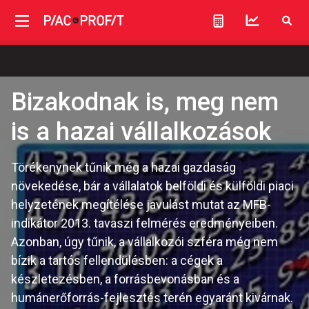
Bizakodnak is, meg nem
is a hazai vállalkozások
Törékenynek tűnik még a hazai gazdaság
növekedése, bár a vállalatok belföldi és külföldi piaci
helyzetének megítélése javulást mutat az MFB-
indikátor 2013. tavaszi felmérés eredményeiben.
Azonban, úgy tűnik, a vállalkozói szféra még nem
bízik a tartós fellendülésben: a cégek a
készletezésben, a forrásbevonásban és a
humánerőforrás-fejlesztés terén egyaránt kivárnak.