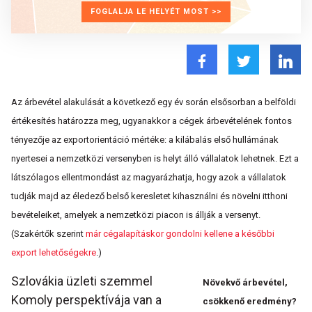
FOGLALJA LE HELYÉT MOST >>
Az árbevétel alakulását a következő egy év során elsősorban a belföldi
értékesítés határozza meg, ugyanakkor a cégek árbevételének fontos
tényezője az exportorientáció mértéke: a kilábalás első hullámának
nyertesei a nemzetközi versenyben is helyt álló vállalatok lehetnek. Ezt a
látszólagos ellentmondást az magyarázhatja, hogy azok a vállalatok
tudják majd az éledező belső keresletet kihasználni és növelni itthoni
bevételeiket, amelyek a nemzetközi piacon is állják a versenyt.
(Szakértők szerint
már cégalapításkor gondolni kellene a későbbi
export lehetőségekre
.)
Szlovákia üzleti szemmel
Növekvő árbevétel,
Komoly perspektívája van a
csökkenő eredmény?