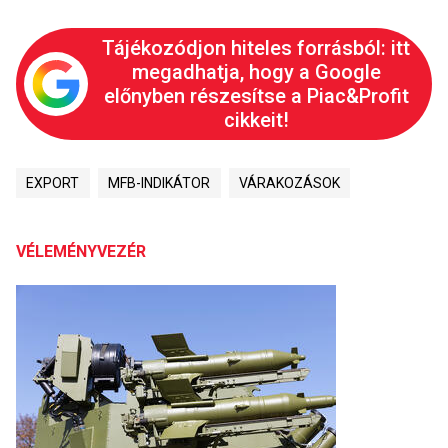
Tájékozódjon hiteles forrásból: itt
megadhatja, hogy a Google
előnyben részesítse a Piac&Profit
cikkeit!
EXPORT
MFB-INDIKÁTOR
VÁRAKOZÁSOK
VÉLEMÉNYVEZÉR