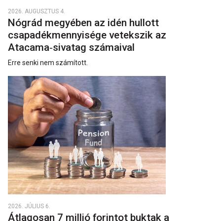
2026. AUGUSZTUS 4.
Nógrád megyében az idén hullott
csapadékmennyisége vetekszik az
Atacama‑sivatag számaival
Erre senki nem számított.
2026. JÚLIUS 6.
Átlagosan 7 millió forintot buktak a