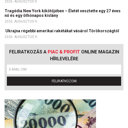
2026. AUGUSZTUS 9.
Tragédia New York kikötőjében – Életét vesztette egy 27 éves
nő és egy öthónapos kislány
2026. AUGUSZTUS 9.
Ukrajna régebbi amerikai rakétákat vásárol Törökországtól
2026. AUGUSZTUS 9.
FELIRATKOZÁS A
PIAC & PROFIT
ONLINE MAGAZIN
HÍRLEVELÉRE
FELIRATKOZOM