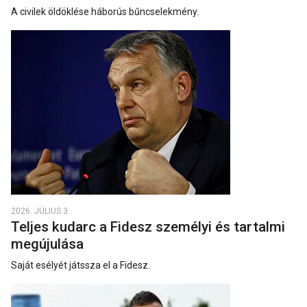
A civilek öldöklése háborús bűncselekmény.
2026. JÚLIUS 3.
Teljes kudarc a Fidesz személyi és tartalmi
megújulása
Saját esélyét játssza el a Fidesz.