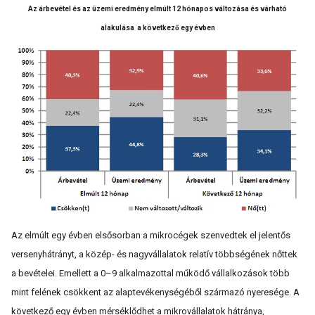
Az árbevétel és az üzemi eredmény elmúlt 12 hónapos változása és várható
alakulása
a következő egy évben
Az elmúlt egy évben elsősorban a mikrocégek szenvedtek el jelentős
versenyhátrányt, a közép- és nagyvállalatok relatív többségének nőttek
a bevételei. Emellett a 0–9 alkalmazottal működő vállalkozások több
mint felének csökkent az alaptevékenységéből származó nyeresége. A
következő egy évben mérséklődhet a mikrovállalatok hátránya,