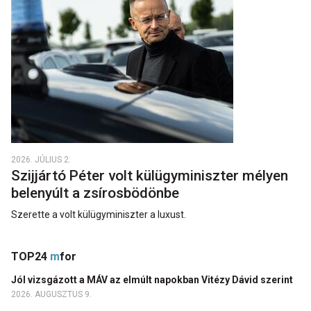
2026. JÚLIUS 2.
Szijjártó Péter volt külügyminiszter mélyen
belenyúlt a zsírosbödönbe
Szerette a volt külügyminiszter a luxust.
TOP24
m
for
Jól vizsgázott a MÁV az elmúlt napokban Vitézy Dávid szerint
2026. AUGUSZTUS 9.