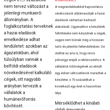
érdeklődőket
.)
nem tervez változást a
A megrendelésekkel kapcsolatos
jelenlegi munkaerő-
várakozások alátámasztják a hazai
állományban. A
eladások várhatóan kedvező
foglalkoztatási terveknek
alakulását. Ugyanakkor a készletek
a hazai eladások
feltöltésére nem készülnek a cégek,
emelkedése adhat
vagyis nem bíznak még a hosszan
lendületet: azokban az
tartó és jelentős fellendülésben. De
ágazatokban, ahol
utalhat ez arra is, hogy nincs
túlsúlyban vannak a
pénzügyi erejük a raktározáshoz. A
belföldi eladások
vállalatok többségének az elmúlt
növekedésével kalkuláló
egy évben változatlanok maradtak a
cégek, ott nagyobb
készletei, s 70 százalékuk a
arányban tervezik a
következő egy évet is hasonlóan
vállalatok a
látja.
humánerőforrás
Mérséklődhet a kínálati
bővítését.
oldali árnyomás