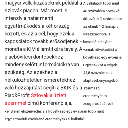
magyar vállalkozásoknak például a
A vállalatok több mint
szlovák piacon. Már most is
40 százaléka növekvő
intenzív a határ menti
árbevételről számolt be
együttműködés a két ország
az elmúlt 1-2 hónapra
között, és az a cél, hogy ezek a
visszatekintve, s
kapcsolatok tovább erősödjenek –
hasonló arányban
mondta a KIM államtitkára tavaly. A
várnak növekedést a
piacbővítési döntésekhez
következő egy évben is.
mindenekelőtt információkra van
Ugyanakkor a cégek
szükség. Az ezekhez a
44,8 százaléka az
nélkülözhetetlen ismeretekhez
alaptevékenységéből
való hozzájutást segíti a BKIK és a
származó
Piac&Profit
Szlovákia üzleti
eredményének
szemmel
című konferenciája.
zsugorodását volt
kénytelen elszenvedni, s a következő egy év során több mint
egyharmaduk csökkenő eredményekkel kalkulál.