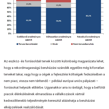
Az eszköz- és forrásoldali tervek közötti különbség magyarázata lehet,
hogy a rekordmagasságú beruházási szándék egyelőre még kiforratlan
terveket takar, vagy hogy a cégek a fejlesztési költségek fedezésében a
nem piaci, vissza nem térítendő – például európai uniós pályázati –
forrásokat helyezik előtérbe. Ugyanakkor arra is rávilágít, hogy a belföldi
piacok élénkülésének elmaradása a vállalkozások vártnál
kedvezőtlenebb teljesítményén keresztül alááshatja a beruházási
elképzelések realizálódását.