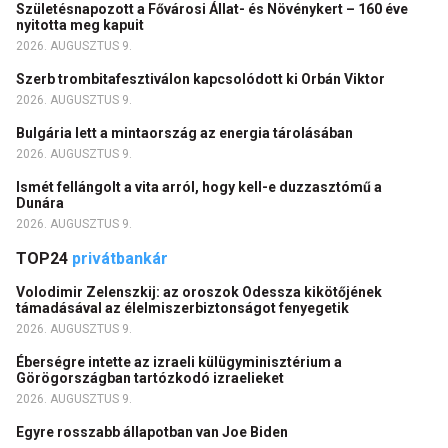
Születésnapozott a Fővárosi Állat- és Növénykert – 160 éve
nyitotta meg kapuit
2026. AUGUSZTUS 9.
Szerb trombitafesztiválon kapcsolódott ki Orbán Viktor
2026. AUGUSZTUS 9.
Bulgária lett a mintaország az energia tárolásában
2026. AUGUSZTUS 9.
Ismét fellángolt a vita arról, hogy kell-e duzzasztómű a
Dunára
2026. AUGUSZTUS 9.
TOP24
privátbankár
Volodimir Zelenszkij: az oroszok Odessza kikötőjének
támadásával az élelmiszerbiztonságot fenyegetik
2026. AUGUSZTUS 9.
Éberségre intette az izraeli külügyminisztérium a
Görögországban tartózkodó izraelieket
2026. AUGUSZTUS 9.
Egyre rosszabb állapotban van Joe Biden