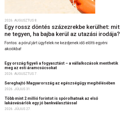
2026. AUGUSZTUS 8.
Egy rossz döntés százezrekbe kerülhet: mit
ne tegyen, ha bajba kerül az utazási irodája?
Fontos: a pórul járt ügyfelek ne kezdjenek idő előtti egyéni
akciókba!
Egy ország figyeli a fogyasztást – a vállalkozások menthetik
meg az esti áramcsúcsokat
2026. AUGUSZTUS 7.
Sereghajtó Magyarország az egészségügy megítélésében
2026. JÚLIUS 31.
Több mint 2 millió forintot is spórolhatnak az első
lakásvásárlók egy jó bankválasztással
2026. JÚLIUS 27.