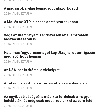
2026. AUGUSZTUS 9.
A magyarok a világ legnagyobb utazói között
2026. AUGUSZTUS 9.
A Mol és az OTP is szebb osztályzatot kapott
2026. AUGUSZTUS 9.
Vége az urambátyám-rendszernek az állami földek
hasznosításában is
2026. AUGUSZTUS 9.
Hatalmas fegyvercsomagot kap Ukrajna, de ami igazán
meglepő, hogy honnan
2026. AUGUSZTUS 9.
Az USA-ban is drámai a vízhelyzet
2026. AUGUSZTUS 9.
Az ukránok szétlövik az oroszok kiskereskedelmét
2026. AUGUSZTUS 9.
Az egyik szélsőségből a másikba fordulnak a magyar
befektetők, és még csak most indulunk el az euró felé
2026. AUGUSZTUS 8.