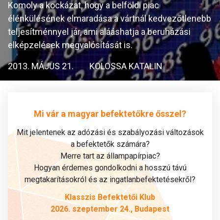
Komoly a kockázat, hogy a belföldi piac
élénkülésének elmaradása a vártnál kedvezőtlenebb
teljesítménnyel jár, ami alááshatja a beruházási
elképzelések megvalósítását is.
2013. MÁJUS 21.
KOLOSSA KATALIN
Mi vár a magyar befektetőkre ősszel?
Mit jelentenek az adózási és szabályozási változások
a befektetők számára?
Merre tart az állampapírpiac?
Hogyan érdemes gondolkodni a hosszú távú
megtakarításokról és az ingatlanbefektetésekről?
Klasszis Befektetői Klub
2026. szeptember 24., Budapest