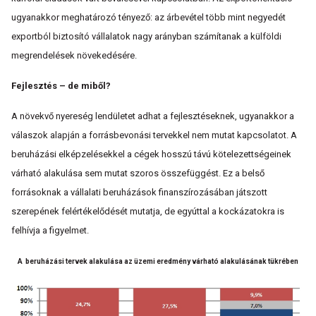
ugyanakkor meghatározó tényező: az árbevétel több mint negyedét
exportból biztosító vállalatok nagy arányban számítanak a külföldi
megrendelések növekedésére.
Fejlesztés – de miből?
A növekvő nyereség lendületet adhat a fejlesztéseknek, ugyanakkor a
válaszok alapján a forrásbevonási tervekkel nem mutat kapcsolatot. A
beruházási elképzelésekkel a cégek hosszú távú kötelezettségeinek
várható alakulása sem mutat szoros összefüggést. Ez a belső
forrásoknak a vállalati beruházások finanszírozásában játszott
szerepének felértékelődését mutatja, de egyúttal a kockázatokra is
felhívja a figyelmet.
A beruházási tervek alakulása az üzemi eredmény várható alakulásának tükrében