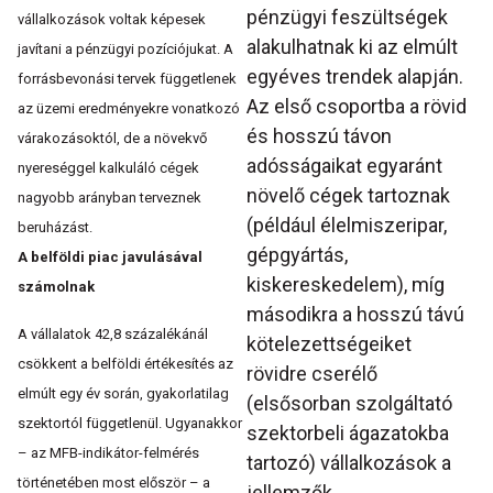
pénzügyi feszültségek
vállalkozások voltak képesek
alakulhatnak ki az elmúlt
javítani a pénzügyi pozíciójukat. A
egyéves trendek alapján.
forrásbevonási tervek függetlenek
Az első csoportba a rövid
az üzemi eredményekre vonatkozó
és hosszú távon
várakozásoktól, de a növekvő
adósságaikat egyaránt
nyereséggel kalkuláló cégek
növelő cégek tartoznak
nagyobb arányban terveznek
(például élelmiszeripar,
beruházást.
gépgyártás,
A belföldi piac javulásával
kiskereskedelem), míg
számolnak
másodikra a hosszú távú
A vállalatok 42,8 százalékánál
kötelezettségeiket
csökkent a belföldi értékesítés az
rövidre cserélő
elmúlt egy év során, gyakorlatilag
(elsősorban szolgáltató
szektortól függetlenül. Ugyanakkor
szektorbeli ágazatokba
– az MFB-indikátor-felmérés
tartozó) vállalkozások a
történetében most először – a
jellemzők.