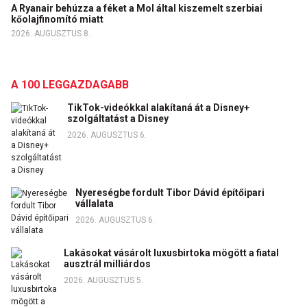
A Ryanair behúzza a féket a Mol által kiszemelt szerbiai
kőolajfinomító miatt
2026. AUGUSZTUS 8.
A 100 LEGGAZDAGABB
TikTok-videókkal alakítaná át a Disney+
szolgáltatást a Disney
2026. AUGUSZTUS 6.
Nyereségbe fordult Tibor Dávid építőipari
vállalata
2026. AUGUSZTUS 6.
Lakásokat vásárolt luxusbirtoka mögött a fiatal
ausztrál milliárdos
2026. AUGUSZTUS 5.