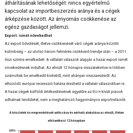
áthárításának lehetőségét: nincs egyértelmű
kapcsolat az importbeszerzés aránya és a cégek
árképzése között. Az árnyomás csökkenése az
egész gazdaságot jellemzi.
Export: ismét növekedhet
Az export bővülését, illetve csökkenését váró cégek aránya közötti
különbség – az utolsó három felmérés csökkenő trendje után – a 2011.
őszi szintre emelkedett. A vállalati válaszok alapján a hazai export ismét
növekedésnek indulhat. Az elmúlt 12 hónapra visszatekintve is többen
számoltak be emelkedő kivitelről, mint ahányan visszaesésről. Az
elhúzódó európai recesszió hatása érezhető a vállalati válaszokban is.
A hazai cégek külföldi értékesítésének egyelőre az EU-n kívüli piacok
adhatnak lendületet, nem a meghatározó hagyományos exportrelációk.
A készletek és megrendelések változása és várható alakulása
az elmúlt, illetve
elkövetkező 12 hónapban