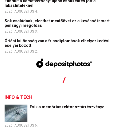
Elindult a kamatverseny: újabb csökkentés jött a
lakáshiteleknél
2026. AUGUSZTUS 4.
Sok családnak jelenthet mentőövet ez a kevéssé ismert
pénzügyi megoldás
2026. AUGUSZTUS 3.
Óriási különbség van a frissdiplomások elhelyezkedési
esélyei között
2026. AUGUSZTUS 2.
INFO & TECH
Esik a memóriaszektor sztárrészvénye
2026. AUGUSZTUS 6.