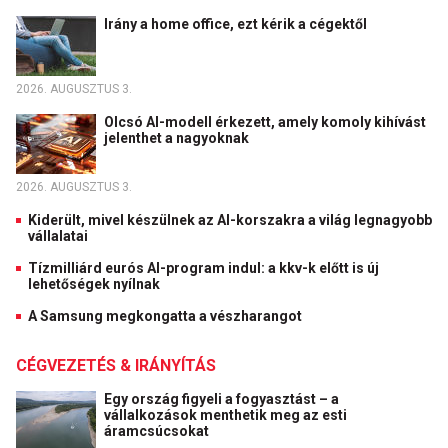
Irány a home office, ezt kérik a cégektől
2026. AUGUSZTUS 3.
Olcsó AI-modell érkezett, amely komoly kihívást
jelenthet a nagyoknak
2026. AUGUSZTUS 3.
Kiderült, mivel készülnek az AI-korszakra a világ legnagyobb
vállalatai
Tízmilliárd eurós AI-program indul: a kkv-k előtt is új
lehetőségek nyílnak
A Samsung megkongatta a vészharangot
CÉGVEZETÉS & IRÁNYÍTÁS
Egy ország figyeli a fogyasztást – a
vállalkozások menthetik meg az esti
áramcsúcsokat