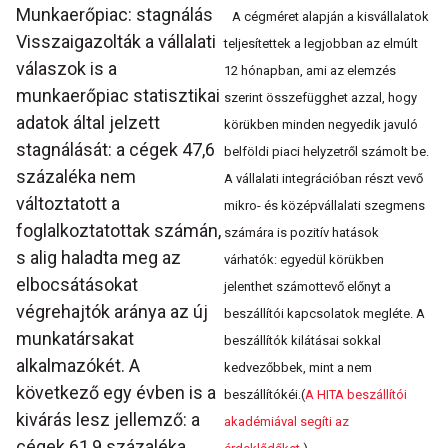
Munkaerőpiac: stagnálás
A cégméret alapján a kisvállalatok
Visszaigazolták a vállalati
teljesítettek a legjobban az elmúlt
válaszok is a
12 hónapban, ami az elemzés
munkaerőpiac statisztikai
szerint összefügghet azzal, hogy
adatok által jelzett
körükben minden negyedik javuló
stagnálását: a cégek 47,6
belföldi piaci helyzetről számolt be.
százaléka nem
A vállalati integrációban részt vevő
változtatott a
mikro- és középvállalati szegmens
foglalkoztatottak számán,
számára is pozitív hatások
s alig haladta meg az
várhatók: egyedül körükben
elbocsátásokat
jelenthet számottevő előnyt a
végrehajtók aránya az új
beszállítói kapcsolatok megléte. A
munkatársakat
beszállítók kilátásai sokkal
alkalmazókét. A
kedvezőbbek, mint a nem
következő egy évben is a
beszállítókéi.(
A HITA beszállítói
kivárás lesz jellemző: a
akadémiával segíti az
cégek 61,9 százaléka