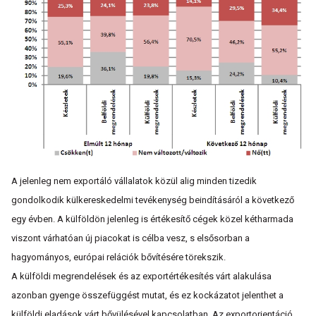
A jelenleg nem exportáló vállalatok közül alig minden tizedik
gondolkodik külkereskedelmi tevékenység beindításáról a következő
egy évben. A külföldön jelenleg is értékesítő cégek közel kétharmada
viszont várhatóan új piacokat is célba vesz, s elsősorban a
hagyományos, európai relációk bővítésére törekszik.
A külföldi megrendelések és az exportértékesítés várt alakulása
azonban gyenge összefüggést mutat, és ez kockázatot jelenthet a
külföldi eladások várt bővülésével kapcsolatban. Az exportorientáció