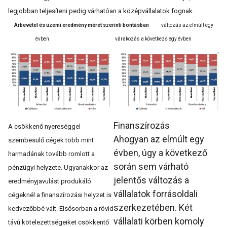
legjobban teljesíteni pedig várhatóan a középvállalatok fognak.
Árbevétel és üzemi eredmény
méret szerinti bontásban
változás az elmúlt egy
évben várakozás a következő egy évben
Finanszírozás
A csökkenő nyereséggel
Ahogyan az elmúlt egy
szembesülő cégek több mint
évben, úgy a következő
harmadának tovább romlott a
során sem várható
pénzügyi helyzete. Ugyanakkor az
jelentős változás a
eredményjavulást produkáló
vállalatok forrásoldali
cégeknél a finanszírozási helyzet is
szerkezetében. Két
kedvezőbbé vált. Elsősorban a rövid
vállalati körben komoly
távú kötelezettségeiket csökkentő