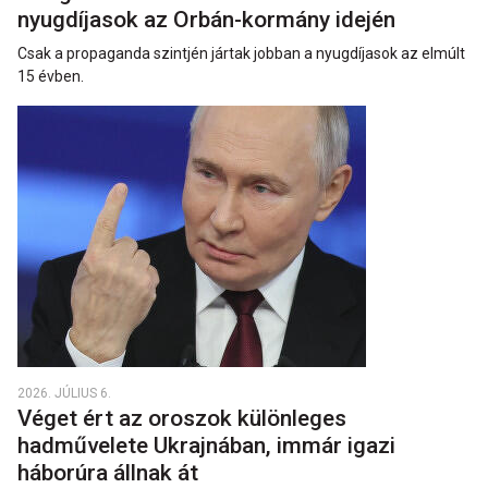
nyugdíjasok az Orbán-kormány idején
Csak a propaganda szintjén jártak jobban a nyugdíjasok az elmúlt
15 évben.
2026. JÚLIUS 6.
Véget ért az oroszok különleges
hadművelete Ukrajnában, immár igazi
háborúra állnak át