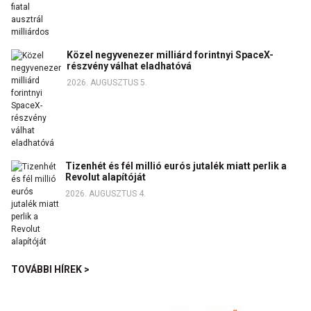
Közel negyvenezer milliárd forintnyi SpaceX-
részvény válhat eladhatóvá
2026. AUGUSZTUS 5.
Tizenhét és fél millió eurós jutalék miatt perlik a
Revolut alapítóját
2026. AUGUSZTUS 4.
TOVÁBBI HÍREK >