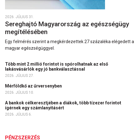
2026. JÚLIUS 31.
Sereghajtó Magyarország az egészségügy
megítélésében
Egy felmérés szerint a megkérdezettek 27 százaléka elégedett a
magyar egészségüggyel.
Több mint 2 millió forintot is spórolhatnak az első
lakásvásárlók egy jó bankválasztással
2026. JÚLIUS 27.
Mérföldkő az űrversenyben
2026. JÚLIUS 10.
A bankok célkeresztjében a diákok, több tízezer forintot
ígérnek egy számlanyitásért
2026. JÚLIUS 6.
PÉNZSZERZÉS