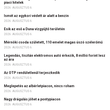
piaci hitelek
2026. AUGUSZTUS 6.
Ismét az egykori védett ár alatt a benzin
2026. AUGUSZTUS 6.
Esik az eső a Duna vízgyűjtő területén
2026. AUGUSZTUS 6.
Mérnöki csoda született, 110 emelet magas úszó szélerőmű
2026. AUGUSZTUS 6.
Legendás, tisztán elektromos autó érkezik, 8 millió forint lesz
az ára
2026. AUGUSZTUS 6.
Az OTP rendületlenül terjeszkedik
2026. AUGUSZTUS 6.
Meglepetés az albérletpiacon, nincs roham
2026. AUGUSZTUS 6.
Nagy drágulás jöhet a pontypiacon
2026. AUGUSZTUS 6.