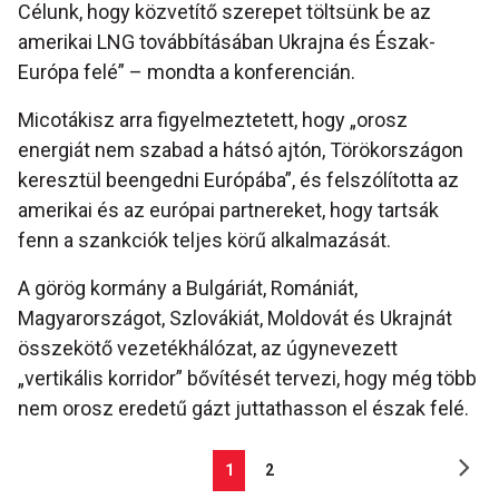
Célunk, hogy közvetítő szerepet töltsünk be az
amerikai LNG továbbításában Ukrajna és Észak-
Európa felé” – mondta a konferencián.
Micotákisz arra figyelmeztetett, hogy „orosz
energiát nem szabad a hátsó ajtón, Törökországon
keresztül beengedni Európába”, és felszólította az
amerikai és az európai partnereket, hogy tartsák
fenn a szankciók teljes körű alkalmazását.
A görög kormány a Bulgáriát, Romániát,
Magyarországot, Szlovákiát, Moldovát és Ukrajnát
összekötő vezetékhálózat, az úgynevezett
„vertikális korridor” bővítését tervezi, hogy még több
nem orosz eredetű gázt juttathasson el észak felé.
1
2