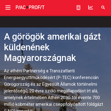
A görögök amerikai gázt
küldenének
Magyarországnak
Az athéni Partnerség a Transzatlanti
Energiaegyüttműködésért (P-TEC) konferencián
Görögország és az Egyesült Államok történelmi
jelentőségű, 20 évre szóló megállapodást írt alá,
amelynek értelmében Athén 2030-tól évente 700
millió köbméter amerikai cseppfolyósított földgázt
(LNG) importál.