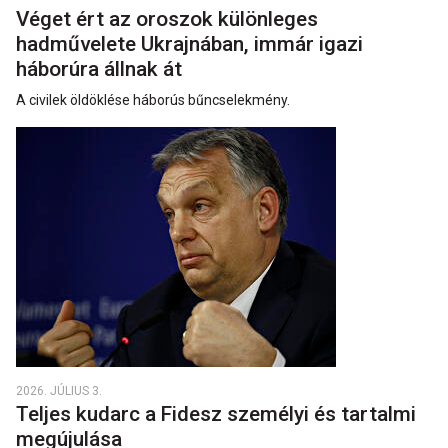
Véget ért az oroszok különleges
hadművelete Ukrajnában, immár igazi
háborúra állnak át
A civilek öldöklése háborús bűncselekmény.
2026. JÚLIUS 3.
Teljes kudarc a Fidesz személyi és tartalmi
megújulása