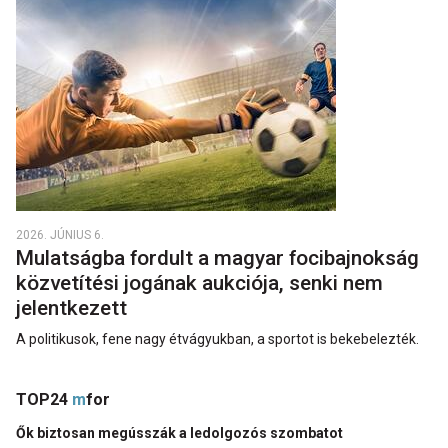
2026. JÚNIUS 6.
Mulatságba fordult a magyar focibajnokság
közvetítési jogának aukciója, senki nem
jelentkezett
A politikusok, fene nagy étvágyukban, a sportot is bekebelezték.
TOP24
m
for
Ők biztosan megússzák a ledolgozós szombatot