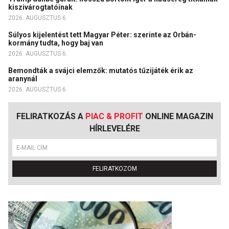
kiszivárogtatóinak
2026. AUGUSZTUS 6.
Súlyos kijelentést tett Magyar Péter: szerinte az Orbán-
kormány tudta, hogy baj van
2026. AUGUSZTUS 6.
Bemondták a svájci elemzők: mutatós tűzijáték érik az
aranynál
2026. AUGUSZTUS 6.
FELIRATKOZÁS A
PIAC & PROFIT
ONLINE MAGAZIN
HÍRLEVELÉRE
FELIRATKOZOM