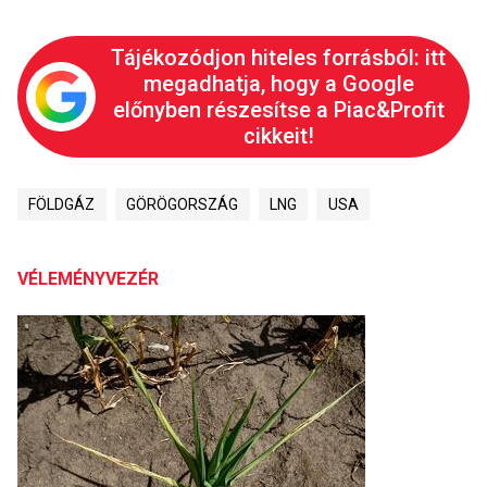
Tájékozódjon hiteles forrásból: itt
megadhatja, hogy a Google
előnyben részesítse a Piac&Profit
cikkeit!
FÖLDGÁZ
GÖRÖGORSZÁG
LNG
USA
VÉLEMÉNYVEZÉR