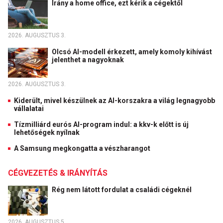
Irány a home office, ezt kérik a cégektől
2026. AUGUSZTUS 3.
Olcsó AI-modell érkezett, amely komoly kihívást
jelenthet a nagyoknak
2026. AUGUSZTUS 3.
Kiderült, mivel készülnek az AI-korszakra a világ legnagyobb
vállalatai
Tízmilliárd eurós AI-program indul: a kkv-k előtt is új
lehetőségek nyílnak
A Samsung megkongatta a vészharangot
CÉGVEZETÉS & IRÁNYÍTÁS
Rég nem látott fordulat a családi cégeknél
2026. AUGUSZTUS 5.