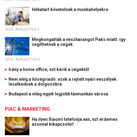
Hőhatárt követelnek a munkahelyekre
2026. AUGUSZTUS 5.
Megkongatták a vészharangot Paks miatt: így
segíthetnek a cégek
2026. AUGUSZTUS 4.
Irány a home office, ezt kérik a cégektől
Nem elég a hőségriadó: ezek a rejtett nyári veszélyek
leselkednek a dolgozókra
Budapest a világ egyik legjobb távmunkás városa
PIAC & MARKETING
Ha ilyen Xiaomi telefonja van, ezt érdemes
azonnal kikapcsolni!