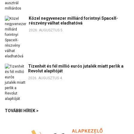
Közel negyvenezer milliárd forintnyi SpaceX-
részvény válhat eladhatóvá
2026. AUGUSZTUS 5.
Tizenhét és fél millió eurós jutalék miatt perlik a
Revolut alapítóját
2026. AUGUSZTUS 4.
TOVÁBBI HÍREK >