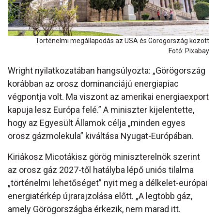
Történelmi megállapodás az USA és Görögország között
Fotó: Pixabay
Wright nyilatkozatában hangsúlyozta: „Görögország
korábban az orosz dominanciájú energiapiac
végpontja volt. Ma viszont az amerikai energiaexport
kapuja lesz Európa felé.” A miniszter kijelentette,
hogy az Egyesült Államok célja „minden egyes
orosz gázmolekula” kiváltása Nyugat-Európában.
Kiriákosz Micotákisz görög miniszterelnök szerint
az orosz gáz 2027-től hatályba lépő uniós tilalma
„történelmi lehetőséget” nyit meg a délkelet-európai
energiatérkép újrarajzolása előtt. „A legtöbb gáz,
amely Görögországba érkezik, nem marad itt.