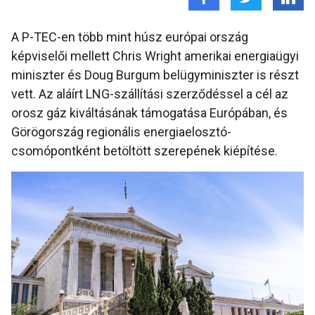
A P-TEC-en több mint húsz európai ország
képviselői mellett Chris Wright amerikai energiaügyi
miniszter és Doug Burgum belügyminiszter is részt
vett. Az aláírt LNG-szállítási szerződéssel a cél az
orosz gáz kiváltásának támogatása Európában, és
Görögország regionális energiaelosztó-
csomópontként betöltött szerepének kiépítése.