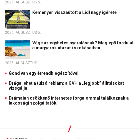
2026. AUGUSZTUS 5.
Keményen visszaütött a Lidl nagy ígérete
2026. AUGUSZTUS 5.
Vége az egyhetes nyaralásnak? Meglepő fordulat
a magyarok utazási szokásaiban
2026. AUGUSZTUS 1.
Gond van egy étrendkiegészítővel
Drága lehet a túlzó reklám: a GVH a „legjobb” állításokat
vizsgálja
Drámaian csökkenő internetes forgalommal találkoznak a
lakossági szolgáltatók