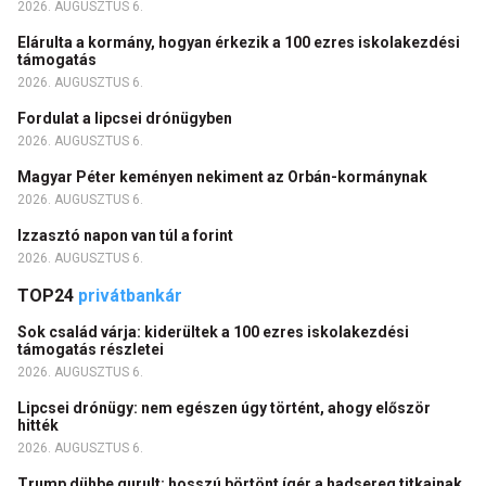
2026. AUGUSZTUS 6.
Elárulta a kormány, hogyan érkezik a 100 ezres iskolakezdési
támogatás
2026. AUGUSZTUS 6.
Fordulat a lipcsei drónügyben
2026. AUGUSZTUS 6.
Magyar Péter keményen nekiment az Orbán-kormánynak
2026. AUGUSZTUS 6.
Izzasztó napon van túl a forint
2026. AUGUSZTUS 6.
TOP24
privátbankár
Sok család várja: kiderültek a 100 ezres iskolakezdési
támogatás részletei
2026. AUGUSZTUS 6.
Lipcsei drónügy: nem egészen úgy történt, ahogy először
hitték
2026. AUGUSZTUS 6.
Trump dühbe gurult: hosszú börtönt ígér a hadsereg titkainak