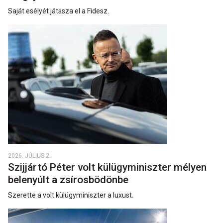
Saját esélyét játssza el a Fidesz.
2026. JÚLIUS 2.
Szijjártó Péter volt külügyminiszter mélyen
belenyúlt a zsírosbödönbe
Szerette a volt külügyminiszter a luxust.