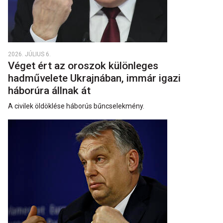
2026. JÚLIUS 6.
Véget ért az oroszok különleges
hadművelete Ukrajnában, immár igazi
háborúra állnak át
A civilek öldöklése háborús bűncselekmény.