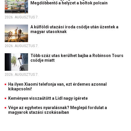
Megdöbbentő a helyzet a boltok polcain
2026. AUGUSZTUS 7.
A külföldi utazási iroda csődje után üzentek a
magyar utasoknak
2026. AUGUSZTUS 7.
Több száz utas kerülhet bajba a Robinson Tours
csődje miatt
2026. AUGUSZTUS 7.
Ha ilyen Xiaomi telefonja van, ezt érdemes azonnal
kikapcsolni!
Keményen visszaütött a Lidl nagy ígérete
Vége az egyhetes nyaralásnak? Meglepő fordulat a
magyarok utazási szokásaiban