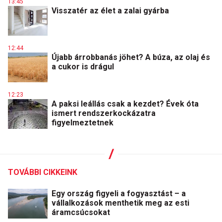
13:45
Visszatér az élet a zalai gyárba
12:44
Újabb árrobbanás jöhet? A búza, az olaj és
a cukor is drágul
12:23
A paksi leállás csak a kezdet? Évek óta
ismert rendszerkockázatra
figyelmeztetnek
TOVÁBBI CIKKEINK
Egy ország figyeli a fogyasztást – a
vállalkozások menthetik meg az esti
áramcsúcsokat