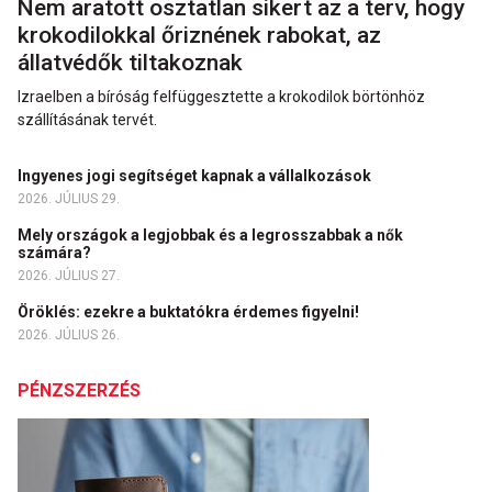
Nem aratott osztatlan sikert az a terv, hogy
krokodilokkal őriznének rabokat, az
állatvédők tiltakoznak
Izraelben a bíróság felfüggesztette a krokodilok börtönhöz
szállításának tervét.
Ingyenes jogi segítséget kapnak a vállalkozások
2026. JÚLIUS 29.
Mely országok a legjobbak és a legrosszabbak a nők
számára?
2026. JÚLIUS 27.
Öröklés: ezekre a buktatókra érdemes figyelni!
2026. JÚLIUS 26.
PÉNZSZERZÉS