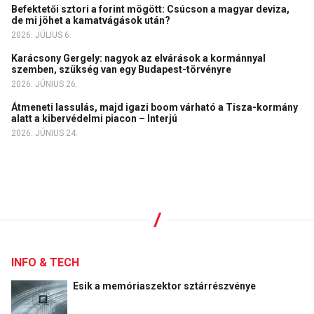
Befektetői sztori a forint mögött: Csúcson a magyar deviza,
de mi jöhet a kamatvágások után?
2026. JÚLIUS 6.
Karácsony Gergely: nagyok az elvárások a kormánnyal
szemben, szükség van egy Budapest-törvényre
2026. JÚNIUS 26.
Átmeneti lassulás, majd igazi boom várható a Tisza-kormány
alatt a kibervédelmi piacon – Interjú
2026. JÚNIUS 24.
INFO & TECH
Esik a memóriaszektor sztárrészvénye