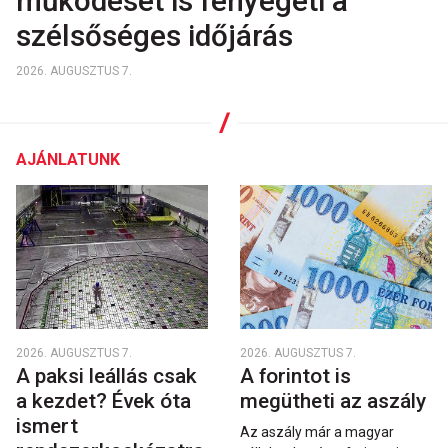
működését is fenyegeti a
szélsőséges időjárás
2026. AUGUSZTUS 7.
AJÁNLATUNK
2026. AUGUSZTUS 7.
2026. AUGUSZTUS 7.
A paksi leállás csak
A forintot is
a kezdet? Évek óta
megütheti az aszály
ismert
Az aszály már a magyar