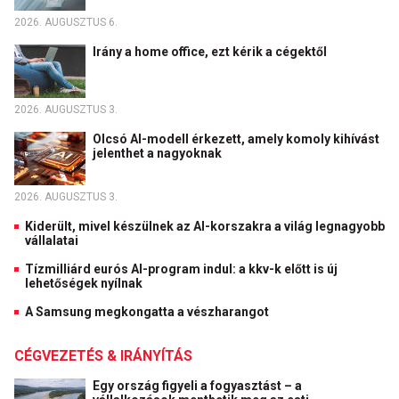
2026. AUGUSZTUS 6.
Irány a home office, ezt kérik a cégektől
2026. AUGUSZTUS 3.
Olcsó AI-modell érkezett, amely komoly kihívást
jelenthet a nagyoknak
2026. AUGUSZTUS 3.
Kiderült, mivel készülnek az AI-korszakra a világ legnagyobb
vállalatai
Tízmilliárd eurós AI-program indul: a kkv-k előtt is új
lehetőségek nyílnak
A Samsung megkongatta a vészharangot
CÉGVEZETÉS & IRÁNYÍTÁS
Egy ország figyeli a fogyasztást – a