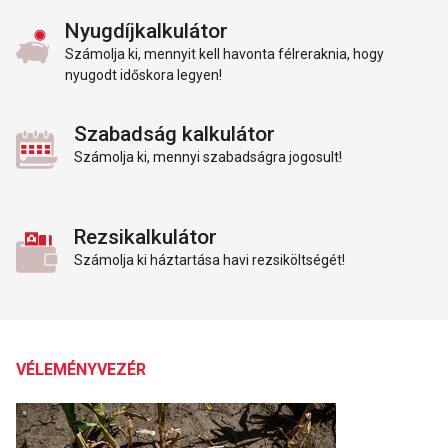
Nyugdíjkalkulátor
Számolja ki, mennyit kell havonta félreraknia, hogy
nyugodt időskora legyen!
Szabadság kalkulátor
Számolja ki, mennyi szabadságra jogosult!
Rezsikalkulátor
Számolja ki háztartása havi rezsiköltségét!
VÉLEMÉNYVEZÉR