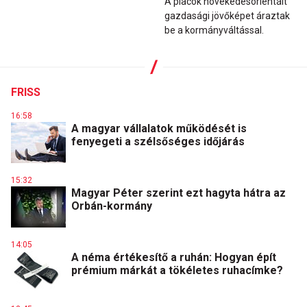
A piacok növekedésorientált
gazdasági jövőképet áraztak
be a kormányváltással.
FRISS
16:58
A magyar vállalatok működését is
fenyegeti a szélsőséges időjárás
15:32
Magyar Péter szerint ezt hagyta hátra az
Orbán-kormány
14:05
A néma értékesítő a ruhán: Hogyan épít
prémium márkát a tökéletes ruhacímke?