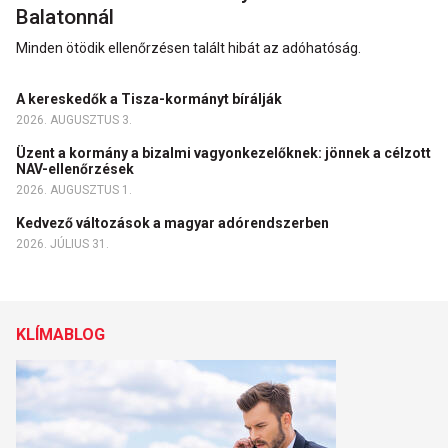
Balatonnál
Minden ötödik ellenőrzésen talált hibát az adóhatóság.
A kereskedők a Tisza-kormányt bírálják
2026. AUGUSZTUS 3.
Üzent a kormány a bizalmi vagyonkezelőknek: jönnek a célzott
NAV-ellenőrzések
2026. AUGUSZTUS 1.
Kedvező változások a magyar adórendszerben
2026. JÚLIUS 31.
KLÍMABLOG