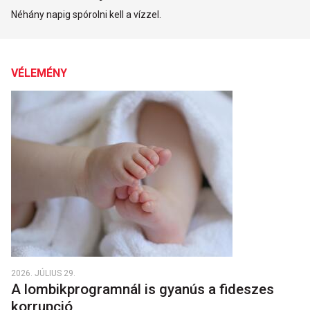
Néhány napig spórolni kell a vízzel.
VÉLEMÉNY
2026. JÚLIUS 29.
A lombikprogramnál is gyanús a fideszes
korrupció