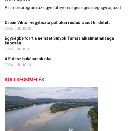
A lombikprogram az egyedül nyereséges egészségügyi ágazat.
Orbán Viktor vegytiszta politikai restaurációt hirdetett
2026. JÚLIUS 28.
Egységbe forrt a nemzet Sulyok Tamás alkalmatlansága
kapcsán
2026. JÚLIUS 21.
A Fidesz bukásának oka
2026. JÚLIUS 13.
KÖLTSÉGKÍMÉLÉS