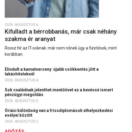
2026. AUGUSZTUS 6.
Kifulladt a bérrobbanás, már csak néhány
szakma ér aranyat
Rossz hír az IT-soknak: már nem nőnek úgy a fizetések, mint
korábban.
Elindult a kamatverseny: újabb csökkentés jött a
lakáshiteleknél
2026. AUGUSZTUS 4.
Sok családnak jelenthet mentőövet ez a kevéssé ismert
pénzügyi megoldás
2026. AUGUSZTUS 3.
Óriási különbség van a frissdiplomások elhelyezkedési
esélyei között
2026. AUGUSZTUS 2.
ADÓZÁS