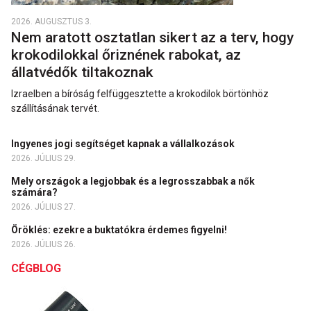
2026. AUGUSZTUS 3.
Nem aratott osztatlan sikert az a terv, hogy
krokodilokkal őriznének rabokat, az
állatvédők tiltakoznak
Izraelben a bíróság felfüggesztette a krokodilok börtönhöz
szállításának tervét.
Ingyenes jogi segítséget kapnak a vállalkozások
2026. JÚLIUS 29.
Mely országok a legjobbak és a legrosszabbak a nők
számára?
2026. JÚLIUS 27.
Öröklés: ezekre a buktatókra érdemes figyelni!
2026. JÚLIUS 26.
CÉGBLOG