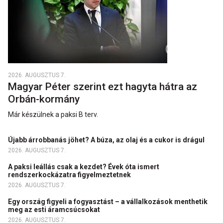
2026. AUGUSZTUS 7.
Magyar Péter szerint ezt hagyta hátra az
Orbán-kormány
Már készülnek a paksi B terv.
Újabb árrobbanás jöhet? A búza, az olaj és a cukor is drágul
2026. AUGUSZTUS 7.
A paksi leállás csak a kezdet? Évek óta ismert
rendszerkockázatra figyelmeztetnek
2026. AUGUSZTUS 7.
Egy ország figyeli a fogyasztást – a vállalkozások menthetik
meg az esti áramcsúcsokat
2026. AUGUSZTUS 7.