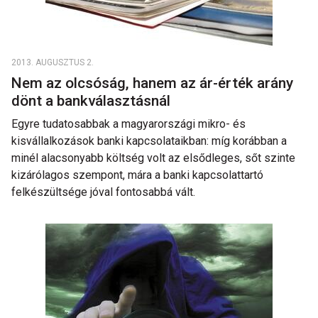
2013. AUGUSZTUS 2.
Nem az olcsóság, hanem az ár-érték arány
dönt a bankválasztásnál
Egyre tudatosabbak a magyarországi mikro- és
kisvállalkozások banki kapcsolataikban: míg korábban a
minél alacsonyabb költség volt az elsődleges, sőt szinte
kizárólagos szempont, mára a banki kapcsolattartó
felkészültsége jóval fontosabbá vált.