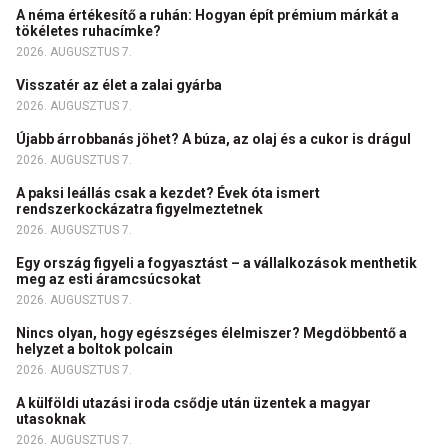
A néma értékesítő a ruhán: Hogyan épít prémium márkát a
tökéletes ruhacímke?
2026. AUGUSZTUS 7.
Visszatér az élet a zalai gyárba
2026. AUGUSZTUS 7.
Újabb árrobbanás jöhet? A búza, az olaj és a cukor is drágul
2026. AUGUSZTUS 7.
A paksi leállás csak a kezdet? Évek óta ismert
rendszerkockázatra figyelmeztetnek
2026. AUGUSZTUS 7.
Egy ország figyeli a fogyasztást – a vállalkozások menthetik
meg az esti áramcsúcsokat
2026. AUGUSZTUS 7.
Nincs olyan, hogy egészséges élelmiszer? Megdöbbentő a
helyzet a boltok polcain
2026. AUGUSZTUS 7.
A külföldi utazási iroda csődje után üzentek a magyar
utasoknak
2026. AUGUSZTUS 7.