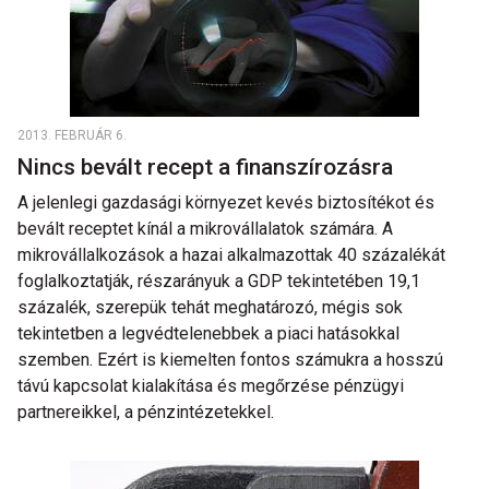
2013. FEBRUÁR 6.
Nincs bevált recept a finanszírozásra
A jelenlegi gazdasági környezet kevés biztosítékot és
bevált receptet kínál a mikrovállalatok számára. A
mikrovállalkozások a hazai alkalmazottak 40 százalékát
foglalkoztatják, részarányuk a GDP tekintetében 19,1
százalék, szerepük tehát meghatározó, mégis sok
tekintetben a legvédtelenebbek a piaci hatásokkal
szemben. Ezért is kiemelten fontos számukra a hosszú
távú kapcsolat kialakítása és megőrzése pénzügyi
partnereikkel, a pénzintézetekkel.