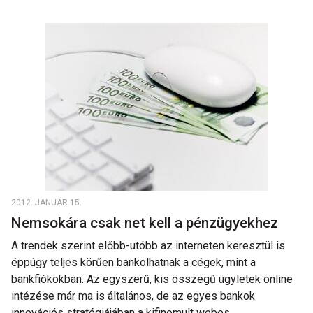
2012. JANUÁR 15.
Nemsokára csak net kell a pénzügyekhez
A trendek szerint előbb-utóbb az interneten keresztül is
éppúgy teljes körűen bankolhatnak a cégek, mint a
bankfiókokban. Az egyszerű, kis összegű ügyletek online
intézése már ma is általános, de az egyes bankok
innovációs stratégiájában a kifinomult webes