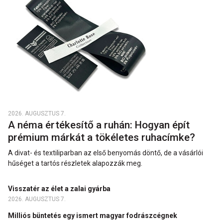
2026. AUGUSZTUS 7.
A néma értékesítő a ruhán: Hogyan épít
prémium márkát a tökéletes ruhacímke?
A divat- és textiliparban az első benyomás döntő, de a vásárlói
hűséget a tartós részletek alapozzák meg.
Visszatér az élet a zalai gyárba
2026. AUGUSZTUS 7.
Milliós büntetés egy ismert magyar fodrászcégnek