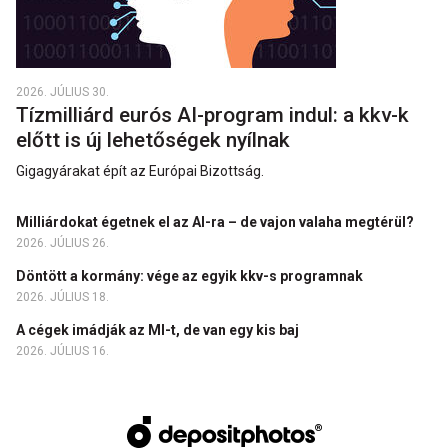
2026. JÚLIUS 30.
Tízmilliárd eurós AI-program indul: a kkv-k
előtt is új lehetőségek nyílnak
Gigagyárakat épít az Európai Bizottság.
Milliárdokat égetnek el az AI-ra – de vajon valaha megtérül?
2026. JÚLIUS 26.
Döntött a kormány: vége az egyik kkv-s programnak
2026. JÚLIUS 18.
A cégek imádják az MI-t, de van egy kis baj
2026. JÚLIUS 16.