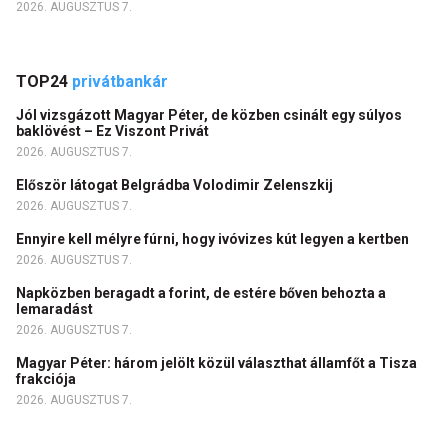
2026. AUGUSZTUS 7.
TOP24
privátbankár
Jól vizsgázott Magyar Péter, de közben csinált egy súlyos
baklövést – Ez Viszont Privát
2026. AUGUSZTUS 7.
Először látogat Belgrádba Volodimir Zelenszkij
2026. AUGUSZTUS 7.
Ennyire kell mélyre fúrni, hogy ivóvizes kút legyen a kertben
2026. AUGUSZTUS 7.
Napközben beragadt a forint, de estére bőven behozta a
lemaradást
2026. AUGUSZTUS 7.
Magyar Péter: három jelölt közül választhat államfőt a Tisza
frakciója
2026. AUGUSZTUS 7.