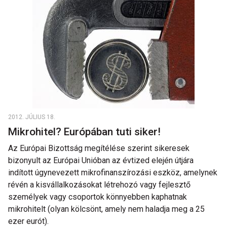
2012. JÚLIUS 18.
Mikrohitel? Európában tuti siker!
Az Európai Bizottság megítélése szerint sikeresek
bizonyult az Európai Unióban az évtized elején útjára
indított úgynevezett mikrofinanszírozási eszköz, amelynek
révén a kisvállalkozásokat létrehozó vagy fejlesztő
személyek vagy csoportok könnyebben kaphatnak
mikrohitelt (olyan kölcsönt, amely nem haladja meg a 25
ezer eurót).