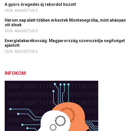
A gyors öregedés új rekordot hozott
2026. AUGUSZTUS 5.
Három nap alatt többen érkeztek Montenegróba, mint ahányan
ott élnek
2026. AUGUSZTUS 5.
Energiatakarékosság: Magyarország szomszédja segítséget
ajánlott
2026. AUGUSZTUS 2.
INFOKOM