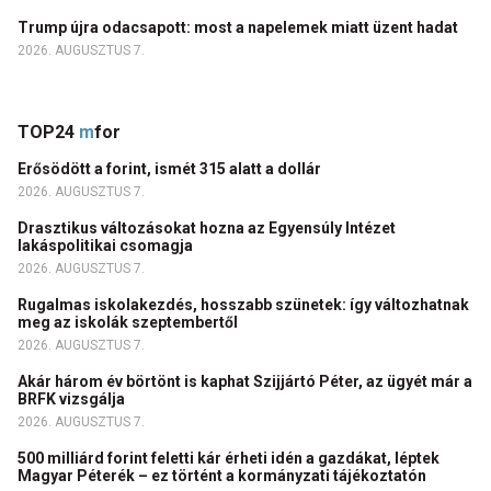
Trump újra odacsapott: most a napelemek miatt üzent hadat
2026. AUGUSZTUS 7.
TOP24
m
for
Erősödött a forint, ismét 315 alatt a dollár
2026. AUGUSZTUS 7.
Drasztikus változásokat hozna az Egyensúly Intézet
lakáspolitikai csomagja
2026. AUGUSZTUS 7.
Rugalmas iskolakezdés, hosszabb szünetek: így változhatnak
meg az iskolák szeptembertől
2026. AUGUSZTUS 7.
Akár három év börtönt is kaphat Szijjártó Péter, az ügyét már a
BRFK vizsgálja
2026. AUGUSZTUS 7.
500 milliárd forint feletti kár érheti idén a gazdákat, léptek
Magyar Péterék – ez történt a kormányzati tájékoztatón