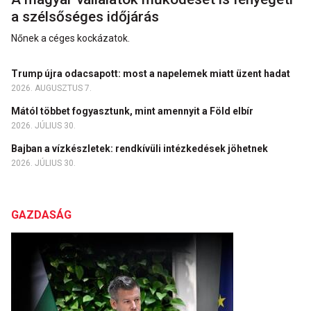
a szélsőséges időjárás
Nőnek a céges kockázatok.
Trump újra odacsapott: most a napelemek miatt üzent hadat
2026. AUGUSZTUS 7.
Mától többet fogyasztunk, mint amennyit a Föld elbír
2026. JÚLIUS 30.
Bajban a vízkészletek: rendkívüli intézkedések jöhetnek
2026. JÚLIUS 30.
GAZDASÁG