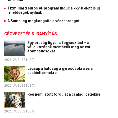
Tízmilliárd eurós AI-program indul: a kkv-k előtt is új
lehetőségek nyílnak
A Samsung megkongatta a vészharangot
CÉGVEZETÉS & IRÁNYÍTÁS
Egy ország figyeli a fogyasztást – a
vállalkozások menthetik meg az esti
áramcsúcsokat
2026. AUGUSZTUS 7.
Lecsap a hatóság a gyrososokra és a
sushiéttermekre
2026. AUGUSZTUS 7.
Rég nem látott fordulat a családi cégeknél
2026. AUGUSZTUS 5.