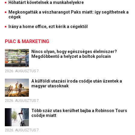
Hőhatárt követelnek a munkahelyekre
Megkongatták a vészharangot Paks miatt: így segíthetnek a
cégek
Irány a home office, ezt kérik a cégektől
PIAC & MARKETING
Nincs olyan, hogy egészséges élelmiszer?
Megdöbbentő a helyzet a boltok polcain
2026. AUGUSZTUS 7.
A külföldi utazási iroda csődje után üzentek a
magyar utasoknak
2026. AUGUSZTUS 7.
Több száz utas kerülhet bajba a Robinson Tours
csődje miatt
2026. AUGUSZTUS 7.