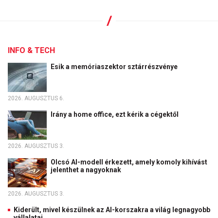
INFO & TECH
Esik a memóriaszektor sztárrészvénye
2026. AUGUSZTUS 6.
Irány a home office, ezt kérik a cégektől
2026. AUGUSZTUS 3.
Olcsó AI-modell érkezett, amely komoly kihívást
jelenthet a nagyoknak
2026. AUGUSZTUS 3.
Kiderült, mivel készülnek az AI-korszakra a világ legnagyobb
vállalatai