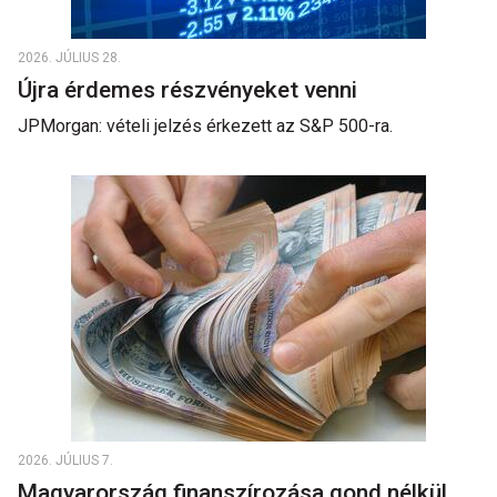
2026. JÚLIUS 28.
Újra érdemes részvényeket venni
JPMorgan: vételi jelzés érkezett az S&P 500-ra.
2026. JÚLIUS 7.
Magyarország finanszírozása gond nélkül