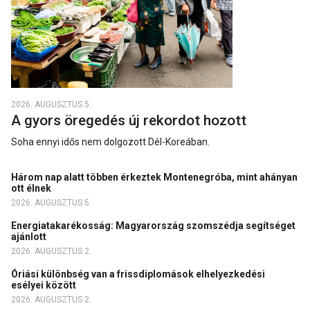
2026. AUGUSZTUS 5.
A gyors öregedés új rekordot hozott
Soha ennyi idős nem dolgozott Dél-Koreában.
Három nap alatt többen érkeztek Montenegróba, mint ahányan
ott élnek
2026. AUGUSZTUS 5.
Energiatakarékosság: Magyarország szomszédja segítséget
ajánlott
2026. AUGUSZTUS 2.
Óriási különbség van a frissdiplomások elhelyezkedési
esélyei között
2026. AUGUSZTUS 2.