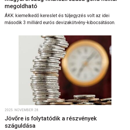
megoldható
ÁKK: kiemelkedő kereslet és túljegyzés volt az idei
második 3 milliárd eurós devizakötvény-kibocsátáson.
2025. NOVEMBER 28.
Jövőre is folytatódik a részvények
száguldása