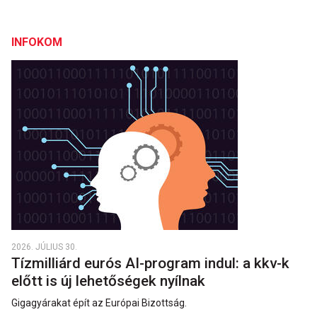
INFOKOM
2026. JÚLIUS 30.
Tízmilliárd eurós AI-program indul: a kkv-k
előtt is új lehetőségek nyílnak
Gigagyárakat épít az Európai Bizottság.