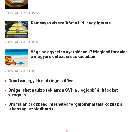
2026. AUGUSZTUS 5.
Keményen visszaütött a Lidl nagy ígérete
2026. AUGUSZTUS 5.
Vége az egyhetes nyaralásnak? Meglepő fordulat
a magyarok utazási szokásaiban
2026. AUGUSZTUS 1.
Gond van egy étrendkiegészítővel
Drága lehet a túlzó reklám: a GVH a „legjobb” állításokat
vizsgálja
Drámaian csökkenő internetes forgalommal találkoznak a
lakossági szolgáltatók