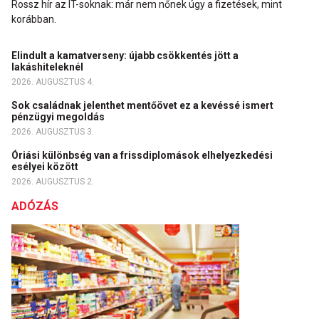
Rossz hír az IT-soknak: már nem nőnek úgy a fizetések, mint
korábban.
Elindult a kamatverseny: újabb csökkentés jött a
lakáshiteleknél
2026. AUGUSZTUS 4.
Sok családnak jelenthet mentőövet ez a kevéssé ismert
pénzügyi megoldás
2026. AUGUSZTUS 3.
Óriási különbség van a frissdiplomások elhelyezkedési
esélyei között
2026. AUGUSZTUS 2.
ADÓZÁS