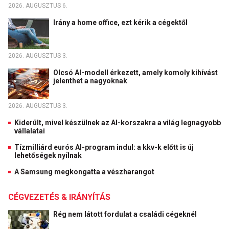
2026. AUGUSZTUS 6.
Irány a home office, ezt kérik a cégektől
2026. AUGUSZTUS 3.
Olcsó AI-modell érkezett, amely komoly kihívást
jelenthet a nagyoknak
2026. AUGUSZTUS 3.
Kiderült, mivel készülnek az AI-korszakra a világ legnagyobb
vállalatai
Tízmilliárd eurós AI-program indul: a kkv-k előtt is új
lehetőségek nyílnak
A Samsung megkongatta a vészharangot
CÉGVEZETÉS & IRÁNYÍTÁS
Rég nem látott fordulat a családi cégeknél