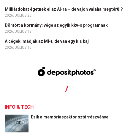
Milliárdokat égetnek el az AI-ra – de vajon valaha megtérül?
2026. JÚLIUS 26.
Döntött a kormány: vége az egyik kkv-s programnak
2026. JÚLIUS 18.
A cégek imádják az MI-t, de van egy kis baj
2026. JÚLIUS 16.
INFO & TECH
Esik a memóriaszektor sztárrészvénye