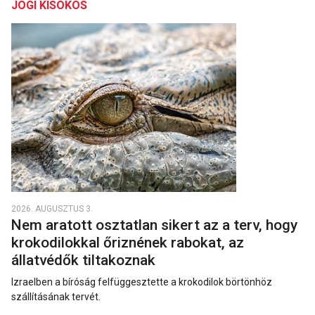
JOGI KISOKOS
2026. AUGUSZTUS 3.
Nem aratott osztatlan sikert az a terv, hogy
krokodilokkal őriznének rabokat, az
állatvédők tiltakoznak
Izraelben a bíróság felfüggesztette a krokodilok börtönhöz
szállításának tervét.