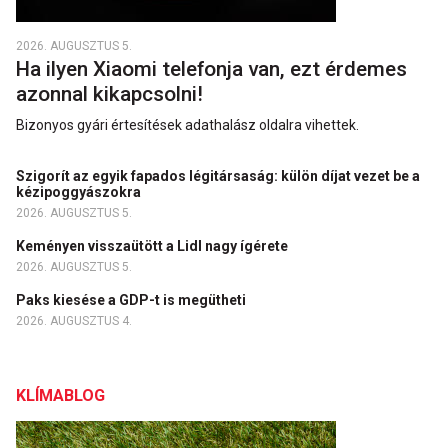
2026. AUGUSZTUS 5.
Ha ilyen Xiaomi telefonja van, ezt érdemes
azonnal kikapcsolni!
Bizonyos gyári értesítések adathalász oldalra vihettek.
Szigorít az egyik fapados légitársaság: külön díjat vezet be a
kézipoggyászokra
2026. AUGUSZTUS 5.
Keményen visszaütött a Lidl nagy ígérete
2026. AUGUSZTUS 5.
Paks kiesése a GDP-t is megütheti
2026. AUGUSZTUS 4.
KLÍMABLOG