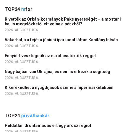
TOP24
m
for
Kivették az Orbán-kormányok Paks nyereségét – a mostani
baj is megelőzhető lett volna a pénzből?
2026. AUGUSZTUS 6.
Vakarhatja a fejét a júniusi ipari adat láttán Kapitány István
2026. AUGUSZTUS 6.
Ennyiért vesztegetik az eurót csütörtök reggel
2026. AUGUSZTUS 6.
Nagy bajban van Ukrajna, és nem is érkezik a segítség
2026. AUGUSZTUS 6.
Kikerekedhet a nyugdíjasok szeme a hipermarketekben
2026. AUGUSZTUS 6.
TOP24
privátbankár
Példátlan dróntámadás ért egy orosz régiót
2026. AUGUSZTUS 6.