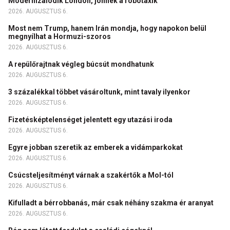
Modernizálódik London, jönnek a robotaxik
2026. AUGUSZTUS 6.
Most nem Trump, hanem Irán mondja, hogy napokon belül
megnyílhat a Hormuzi-szoros
2026. AUGUSZTUS 6.
A repülőrajtnak végleg búcsút mondhatunk
2026. AUGUSZTUS 6.
3 százalékkal többet vásároltunk, mint tavaly ilyenkor
2026. AUGUSZTUS 6.
Fizetésképtelenséget jelentett egy utazási iroda
2026. AUGUSZTUS 6.
Egyre jobban szeretik az emberek a vidámparkokat
2026. AUGUSZTUS 6.
Csúcsteljesítményt várnak a szakértők a Mol-tól
2026. AUGUSZTUS 6.
Kifulladt a bérrobbanás, már csak néhány szakma ér aranyat
2026. AUGUSZTUS 6.