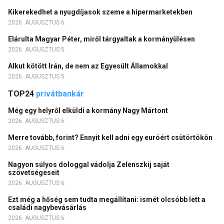
Kikerekedhet a nyugdíjasok szeme a hipermarketekben
2026. AUGUSZTUS 6.
Elárulta Magyar Péter, miről tárgyaltak a kormányülésen
2026. AUGUSZTUS 5.
Alkut kötött Irán, de nem az Egyesült Államokkal
2026. AUGUSZTUS 5.
TOP24
privátbankár
Még egy helyről elküldi a kormány Nagy Mártont
2026. AUGUSZTUS 6.
Merre tovább, forint? Ennyit kell adni egy euróért csütörtökön
2026. AUGUSZTUS 6.
Nagyon súlyos dologgal vádolja Zelenszkij saját
szövetségeseit
2026. AUGUSZTUS 6.
Ezt még a hőség sem tudta megállítani: ismét olcsóbb lett a
családi nagybevásárlás
2026. AUGUSZTUS 6.