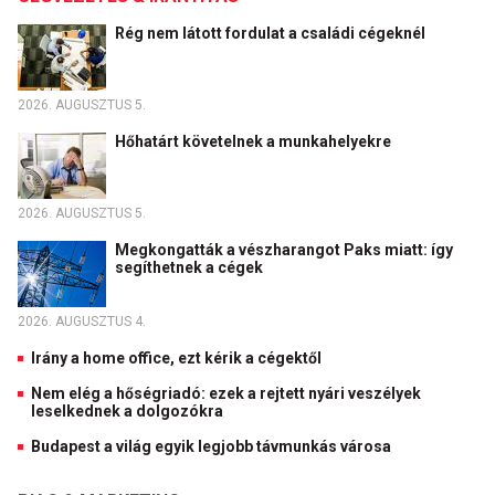
Rég nem látott fordulat a családi cégeknél
2026. AUGUSZTUS 5.
Hőhatárt követelnek a munkahelyekre
2026. AUGUSZTUS 5.
Megkongatták a vészharangot Paks miatt: így
segíthetnek a cégek
2026. AUGUSZTUS 4.
Irány a home office, ezt kérik a cégektől
Nem elég a hőségriadó: ezek a rejtett nyári veszélyek
leselkednek a dolgozókra
Budapest a világ egyik legjobb távmunkás városa