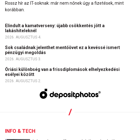
Rossz hír az IT-soknak: már nem nőnek úgy a fizetések, mint
korábban.
Elindult a kamatverseny: újabb csökkentés jött a
lakáshiteleknél
2026. AUGUSZTUS 4.
Sok családnak jelenthet mentőövet ez a kevéssé ismert
pénzügyi megoldás
2026. AUGUSZTUS 3.
Óriási különbség van a frissdiplomások elhelyezkedési
esélyei között
2026. AUGUSZTUS 2.
INFO & TECH