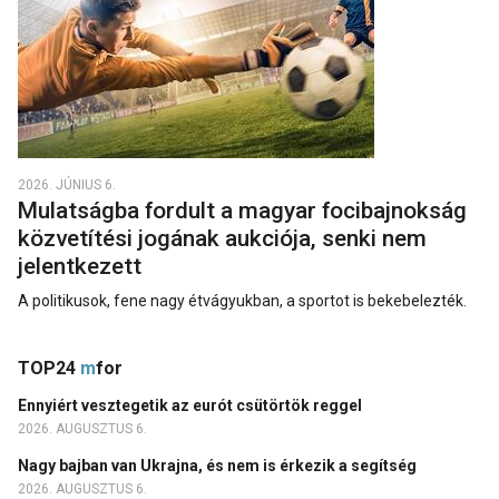
2026. JÚNIUS 6.
Mulatságba fordult a magyar focibajnokság
közvetítési jogának aukciója, senki nem
jelentkezett
A politikusok, fene nagy étvágyukban, a sportot is bekebelezték.
TOP24
m
for
Ennyiért vesztegetik az eurót csütörtök reggel
2026. AUGUSZTUS 6.
Nagy bajban van Ukrajna, és nem is érkezik a segítség
2026. AUGUSZTUS 6.