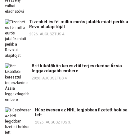
Tizenhét és fél millió eurós jutalék miatt perlik a
Revolut alapítóját
2026. AUGUSZTUS 4.
Brit kikötőkön keresztül terjeszkedne Ázsia
leggazdagabb embere
2026. AUGUSZTUS 4.
Húszévesen az NHL legjobban fizetett hokisa
lett
2026. AUGUSZTUS 3.