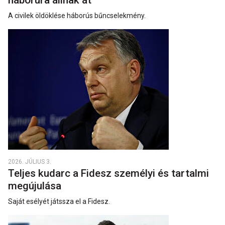
háborúra állnak át
A civilek öldöklése háborús bűncselekmény.
2026. JÚLIUS 3.
Teljes kudarc a Fidesz személyi és tartalmi
megújulása
Saját esélyét játssza el a Fidesz.