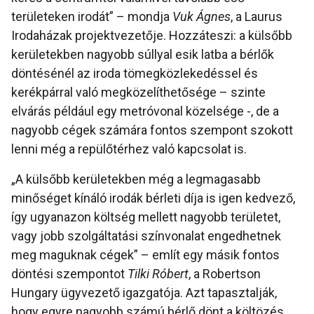
területeken irodát” – mondja
Vuk Ágnes
, a Laurus
Irodaházak projektvezetője. Hozzáteszi: a külsőbb
kerületekben nagyobb súllyal esik latba a bérlők
döntésénél az iroda tömegközlekedéssel és
kerékpárral való megközelíthetősége – szinte
elvárás például egy metróvonal közelsége -, de a
nagyobb cégek számára fontos szempont szokott
lenni még a repülőtérhez való kapcsolat is.
„A külsőbb kerületekben még a legmagasabb
minőséget kínáló irodák bérleti díja is igen kedvező,
így ugyanazon költség mellett nagyobb területet,
vagy jobb szolgáltatási színvonalat engedhetnek
meg maguknak cégek” – említ egy másik fontos
döntési szempontot
Tilki Róbert
, a Robertson
Hungary ügyvezető igazgatója. Azt tapasztalják,
hogy egyre nagyobb számú bérlő dönt a költözés