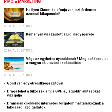
PIAC & MARKETING
Ha ilyen Xiaomi telefonja van, ezt érdemes
azonnal kikapcsolni!
2026. AUGUSZTUS 5.
Keményen visszaütött a Lidl nagy ígérete
2026. AUGUSZTUS 5.
Vége az egyhetes nyaralásnak? Meglepő fordulat
a magyarok utazási szokásaiban
2026. AUGUSZTUS 1.
Gond van egy étrendkiegészítővel
Drága lehet a túlzó reklám: a GVH a „legjobb” állításokat
vizsgálja
Drámaian csökkenő internetes forgalommal találkoznak a
lakossági szolgáltatók