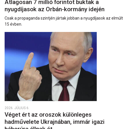
Átlagosan 7 millió forintot buktak a
nyugdíjasok az Orbán-kormány idején
Csak a propaganda szintjén jártak jobban a nyugdíjasok az elmúlt
15 évben.
2026. JÚLIUS 6.
Véget ért az oroszok különleges
hadművelete Ukrajnában, immár igazi