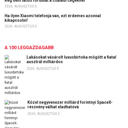
Rég nem látott fordulat a családi cégeknél
2026. AUGUSZTUS 5.
Ha ilyen Xiaomi telefonja van, ezt érdemes azonnal
kikapcsolni!
2026. AUGUSZTUS 5.
A 100 LEGGAZDAGABB
Lakásokat vásárolt luxusbirtoka mögött a fiatal
ausztrál milliárdos
2026. AUGUSZTUS 5.
Közel negyvenezer milliárd forintnyi SpaceX-
részvény válhat eladhatóvá
2026. AUGUSZTUS 5.