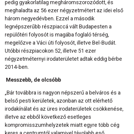
pedig gyakorlatilag megháromszorozódott, és
meghaladta az 56 ezer négyzetmétert az idei első
három negyedévben. Ezzel a második
legnépszerűbb részpiaccá vált Budapesten a
repülőtéri folyosót is magába foglaló térség,
megelőzve a Váci úti folyosót, illetve Bel-Budát.
Utóbbi részpiacokon 52, illetve 51 ezer
négyzetméternyi irodaterületet adtak eddig bérbe
2014-ben.
Messzebb, de olcsóbb
„Bár továbbra is nagyon népszerű a belváros és a
belső pesti kerületek, azonban az ott elérhető
irodakínálat és az üres irodaterületek csökkenése,
illetve az ebből következő esetleges
kompromisszumhelyzetek miatt egyre több cég
keres a centrumtól valamivel távolabb eső