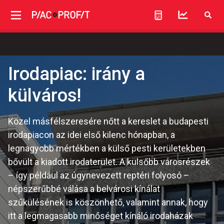
Irodapiac: irány a
külváros!
Közel másfélszeresére nőtt a kereslet a budapesti
irodapiacon az idei első kilenc hónapban, a
legnagyobb mértékben a külső pesti kerületekben
bővült a kiadott irodaterület. A külsőbb városrészek
– így például az úgynevezett reptéri folyosó –
népszerűbbé válása a belvárosi kínálat
szűkülésének is köszönhető, valamint annak, hogy
itt a legmagasabb minőséget kínáló irodaházak