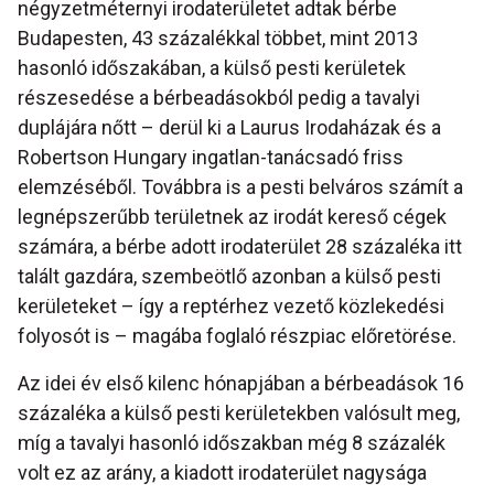
négyzetméternyi irodaterületet adtak bérbe
Budapesten, 43 százalékkal többet, mint 2013
hasonló időszakában, a külső pesti kerületek
részesedése a bérbeadásokból pedig a tavalyi
duplájára nőtt – derül ki a Laurus Irodaházak és a
Robertson Hungary ingatlan-tanácsadó friss
elemzéséből. Továbbra is a pesti belváros számít a
legnépszerűbb területnek az irodát kereső cégek
számára, a bérbe adott irodaterület 28 százaléka itt
talált gazdára, szembeötlő azonban a külső pesti
kerületeket – így a reptérhez vezető közlekedési
folyosót is – magába foglaló részpiac előretörése.
Az idei év első kilenc hónapjában a bérbeadások 16
százaléka a külső pesti kerületekben valósult meg,
míg a tavalyi hasonló időszakban még 8 százalék
volt ez az arány, a kiadott irodaterület nagysága