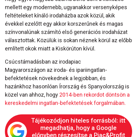
mellett egy modernebb, ugyanakkor versenyképes
feltételeket kínáló irodaházba azok közül, akik
évekkel ezelőtt egy akkor korszerűnek és magas
színvonalúnak számító első generációs irodaházat
választottak. Közülük is sokan néznek körül az előbb
említett okok miatt a Kiskörúton kívül.
Csúcstámadásban az irodapiac
Magyarországon az iroda- és ipariingatlan-
befektetések növekednek a legjobban, és
hazánkhoz hasonlóan Írország és Spanyolország is
közel van ahhoz, hogy
2014-ben rekordot döntsön a
kereskedelmi ingatlan-befektetések forgalmában.
Tájékozódjon hiteles forrásból: itt
megadhatja, hogy a Google
előnyben részesítse a Piac&Profit