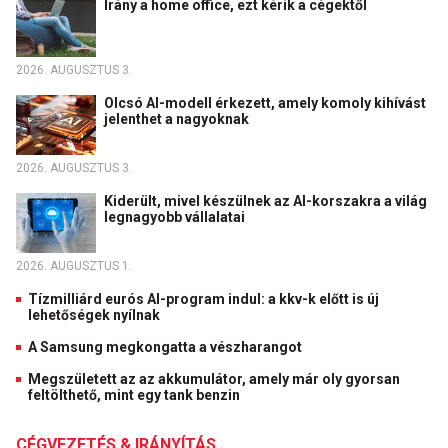
Irány a home office, ezt kérik a cégektől
2026. AUGUSZTUS 3.
Olcsó AI-modell érkezett, amely komoly kihívást
jelenthet a nagyoknak
2026. AUGUSZTUS 3.
Kiderült, mivel készülnek az AI-korszakra a világ
legnagyobb vállalatai
2026. AUGUSZTUS 1.
Tízmilliárd eurós AI-program indul: a kkv-k előtt is új
lehetőségek nyílnak
A Samsung megkongatta a vészharangot
Megszületett az az akkumulátor, amely már oly gyorsan
feltölthető, mint egy tank benzin
CÉGVEZETÉS & IRÁNYÍTÁS