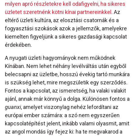
milyen apró részletekre kell odafigyelni, ha sikeres
üzletet szeretnénk kötni kínai partnereinkkel.
Az
eltérő üzleti kultúra, az elosztási csatornák és a
fogyasztási szokások azok a jellemzők, amelyekre
kiemelten figyeljünk a sikeres gazdasági kapcsolat
érdekében.
A nyugati üzleti hagyományok nem működnek
Kínában. Nem lehet néhány levélváltás után egyből
belecsapni az üzletbe, hosszú évekig tartó munkára
is szükség lehet, mire megszületik egy szerződés.
Fontos a kapcsolat, az ismeretség, ha valaki valakit
ajánl, annak már könnyű a dolga. Különösen fontos a
guanxi
, amelyet viszonylag nehéz lefordítani az
európai ember számára: a szó nem egyszerűen
kapcsolatépítést jelent, inkább valami olyasmit, amit
az angol mondás így fejez ki: ha te megvakarod a