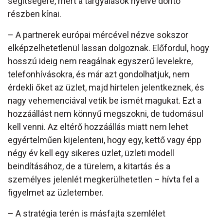
segítségére, mert a tárgyalások nyelve döntő
részben kínai.
– A partnerek európai mércével nézve sokszor
elképzelhetetlenül lassan dolgoznak. Előfordul, hogy
hosszú ideig nem reagálnak egyszerű levelekre,
telefonhívásokra, és már azt gondolhatjuk, nem
érdekli őket az üzlet, majd hirtelen jelentkeznek, és
nagy vehemenciával vetik be ismét magukat. Ezt a
hozzáállást nem könnyű megszokni, de tudomásul
kell venni. Az eltérő hozzáállás miatt nem lehet
egyértelműen kijelenteni, hogy egy, kettő vagy épp
négy év kell egy sikeres üzlet, üzleti modell
beindításához, de a türelem, a kitartás és a
személyes jelenlét megkerülhetetlen – hívta fel a
figyelmet az üzletember.
– A
stratégia terén is másfajta szemlélet