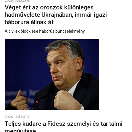
2026. JÚLIUS 6.
Véget ért az oroszok különleges
hadművelete Ukrajnában, immár igazi
háborúra állnak át
A civilek öldöklése háborús bűncselekmény.
2026. JÚLIUS 3.
Teljes kudarc a Fidesz személyi és tartalmi
megújulása