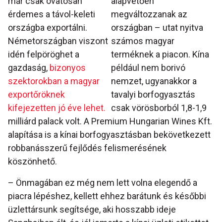
már csak óvatosan
alapvetően
érdemes a távol-keleti
megváltozzanak az
országba exportálni.
országban – utat nyitva
Németországban viszont
számos magyar
idén felpöröghet a
terméknek a piacon. Kína
gazdaság,
bizonyos
például nem borivó
szektorokban a magyar
nemzet, ugyanakkor a
exportőröknek
tavalyi borfogyasztás
kifejezetten jó éve lehet.
csak vörösborból 1,8-1,9
milliárd palack volt. A Premium Hungarian Wines Kft.
alapítása is a kínai borfogyasztásban bekövetkezett
robbanásszerű fejlődés felismerésének
köszönhető.
– Önmagában ez még nem lett volna elegendő a
piacra lépéshez, kellett ehhez barátunk és későbbi
üzlettársunk segítsége, aki hosszabb ideje