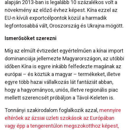
alapján 2013-ban is legalább 10 százalékos volt a
növekmény az előző évhez képest. Kína ezzel az
EU-n kívüli exportcélpontok közül a harmadik
legfontosabbá vált, Oroszország és Ukrajna mögött.
Ismerősöket szerezni
Míg az elmúlt évtizedet egyértelműen a kínai import
dominanciája jellemezte Magyarországon, az utóbbi
időben Kína is egyre inkább felfedezte magának az
európai – és köztük a magyar – termékeket, illetve
egyre több hazai vállalkozás lát fantáziát abban,
hogy a hagyományos, uniós, illetve regionális piac
mellett szerencsét próbáljon a Távol-Keleten is.
Tonnányi szakirodalom foglalkozik azzal,
mennyire
eltérőek az ázsiai üzleti szokások az Európában
vagy épp a tengerentúlon megszokotthoz képest,