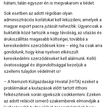
hátam, talán egyszer én is megvakarom a tiédet.
Sok esetben az adott régióban olyan
adminisztrációs korlátokat kell leküzdeni, amelyek a
magyar export piacra jutását nehezítik. Ugyancsak a
buktatók közé tartozik a nagy távolság, az utazás és
árukiszállítás magasabb költségei, továbbá a
kereskedelmi szerződések köre – elég, ha csak arra
gondolunk, hogy kínai nyelven elkészült
kereskedelmi szerződéseket kell aláírnunk. Kellő
óvatossággal és átgondoltsággal kezeljük a
szellemi tulajdon védelmét is!
– A Nemzeti Külgazdasági Hivatal (HITA) ezeket a
problémákat a kiutazások előtt tartott itthoni
felkészítések során igyekszik csökkenteni. Ezeken
az adott relációt ismerő szakemberek elmondják a