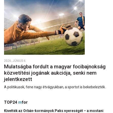
2026. JÚNIUS 6.
Mulatságba fordult a magyar focibajnokság
közvetítési jogának aukciója, senki nem
jelentkezett
A politikusok, fene nagy étvágyukban, a sportot is bekebelezték.
TOP24
m
for
Kivették az Orbán-kormányok Paks nyereségét – a mostani