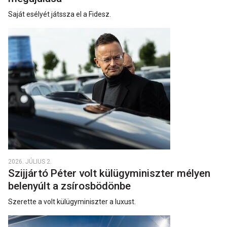
Saját esélyét játssza el a Fidesz.
2026. JÚLIUS 2.
Szijjártó Péter volt külügyminiszter mélyen
belenyúlt a zsírosbödönbe
Szerette a volt külügyminiszter a luxust.