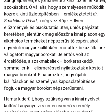
Sanghajban élt, és jól ismerte a kínai üzleti etikettet,
szokásokat. Ő vállalta, hogy személyesen működik
közre a kinti üzletépítésben – emlékeztetett
dr.
Smidéliusz Dávid
, a cég vezetője. – Ilyen
előzmények és piackutatás után, uniós pályázat
keretében jelentünk meg először a kínai piacon egy
alkoholos termékeket népszerűsítő expón, ahol
egyedüli magyar kiállítóként mutattuk be az általunk
válogatott magyar borokat. Jelentős volt az
érdeklődés, a szakmabeliek – borkereskedők,
sommelier-k – elismeréssel nyilatkoztak a kóstolt
magyar borokról. Elhatároztuk, hogy újabb
kiállításokon és személyes kapcsolatépítéssel
fogjuk a magyar borokat népszerűsíteni.
Hamar kiderült, hogy szükség van a kínai nyelvet,
kultúrát anyanyelvi szinten ismerő személy