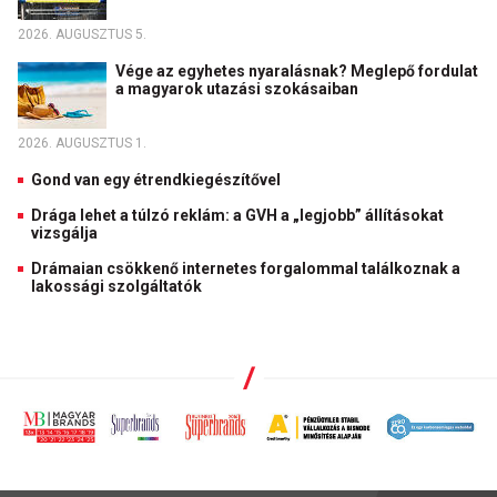
2026. AUGUSZTUS 5.
Vége az egyhetes nyaralásnak? Meglepő fordulat
a magyarok utazási szokásaiban
2026. AUGUSZTUS 1.
Gond van egy étrendkiegészítővel
Drága lehet a túlzó reklám: a GVH a „legjobb” állításokat
vizsgálja
Drámaian csökkenő internetes forgalommal találkoznak a
lakossági szolgáltatók