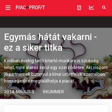
Egymás hátát vakarni -
ez a siker titka
Kínában évekig tartó kitartó munkára is szükség
lehet, mire aláírás kerül egy szerződésre. Aki viszont
jó partnernek bizonyul a kínai üzletfelek szemében,
hosszú időre megtalálhatja a piacát.
2014. MÁJUS 3.
KKUMMER