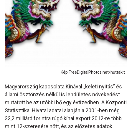
Kép:FreeDigitalPhotos.net/nuttakit
Magyarország kapcsolata Kínával „keleti nyitás” és
állami ösztönzés nélkül is lendületes növekedést
mutatott be az utóbbi bő egy évtizedben. A Központi
Statisztikai Hivatal adatai alapján a 2001-ben még
32,2 milliárd forintra rúgó kínai export 2012-re több
mint 12-szeresére nőtt, és az előzetes adatok