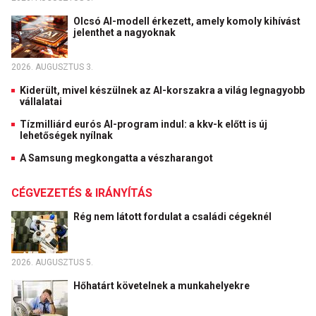
Olcsó AI-modell érkezett, amely komoly kihívást
jelenthet a nagyoknak
2026. AUGUSZTUS 3.
Kiderült, mivel készülnek az AI-korszakra a világ legnagyobb
vállalatai
Tízmilliárd eurós AI-program indul: a kkv-k előtt is új
lehetőségek nyílnak
A Samsung megkongatta a vészharangot
CÉGVEZETÉS & IRÁNYÍTÁS
Rég nem látott fordulat a családi cégeknél
2026. AUGUSZTUS 5.
Hőhatárt követelnek a munkahelyekre