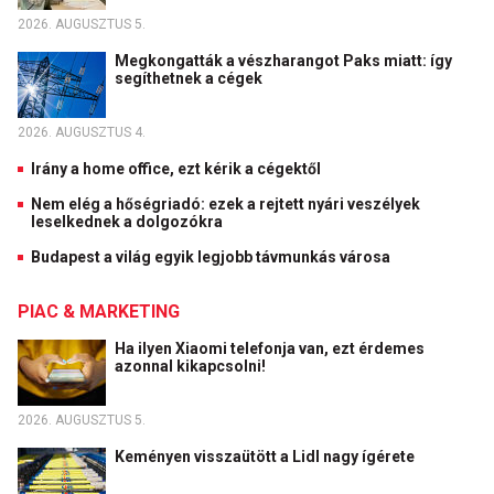
2026. AUGUSZTUS 5.
Megkongatták a vészharangot Paks miatt: így
segíthetnek a cégek
2026. AUGUSZTUS 4.
Irány a home office, ezt kérik a cégektől
Nem elég a hőségriadó: ezek a rejtett nyári veszélyek
leselkednek a dolgozókra
Budapest a világ egyik legjobb távmunkás városa
PIAC & MARKETING
Ha ilyen Xiaomi telefonja van, ezt érdemes
azonnal kikapcsolni!
2026. AUGUSZTUS 5.
Keményen visszaütött a Lidl nagy ígérete