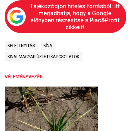
Tájékozódjon hiteles forrásból: itt
megadhatja, hogy a Google
előnyben részesítse a Piac&Profit
cikkeit!
KELETI NYITÁS
KÍNA
KINAI-MAGYAR ÜZLETI KAPCSOLATOK
VÉLEMÉNYVEZÉR