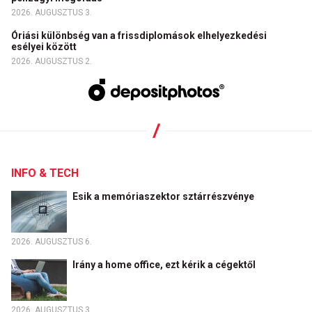
2026. AUGUSZTUS 3.
Óriási különbség van a frissdiplomások elhelyezkedési
esélyei között
2026. AUGUSZTUS 2.
INFO & TECH
Esik a memóriaszektor sztárrészvénye
2026. AUGUSZTUS 6.
Irány a home office, ezt kérik a cégektől
2026. AUGUSZTUS 3.