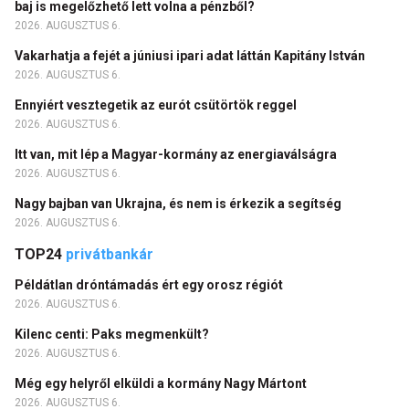
baj is megelőzhető lett volna a pénzből?
2026. AUGUSZTUS 6.
Vakarhatja a fejét a júniusi ipari adat láttán Kapitány István
2026. AUGUSZTUS 6.
Ennyiért vesztegetik az eurót csütörtök reggel
2026. AUGUSZTUS 6.
Itt van, mit lép a Magyar-kormány az energiaválságra
2026. AUGUSZTUS 6.
Nagy bajban van Ukrajna, és nem is érkezik a segítség
2026. AUGUSZTUS 6.
TOP24
privátbankár
Példátlan dróntámadás ért egy orosz régiót
2026. AUGUSZTUS 6.
Kilenc centi: Paks megmenkült?
2026. AUGUSZTUS 6.
Még egy helyről elküldi a kormány Nagy Mártont
2026. AUGUSZTUS 6.