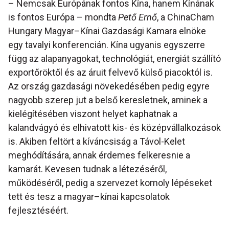
– Nemcsak Európának fontos Kína, hanem Kínának
is fontos Európa – mondta
Pető Ernő
, a ChinaCham
Hungary Magyar–Kínai Gazdasági Kamara elnöke
egy tavalyi konferencián. Kína ugyanis egyszerre
függ az alapanyagokat, technológiát, energiát szállító
exportőröktől és az áruit felvevő külső piacoktól is.
Az ország gazdasági növekedésében pedig egyre
nagyobb szerep jut a belső keresletnek, aminek a
kielégítésében viszont helyet kaphatnak a
kalandvágyó és elhivatott kis- és középvállalkozások
is. Akiben feltört a kíváncsiság a Távol-Kelet
meghódítására, annak érdemes felkeresnie a
kamarát. Kevesen tudnak a létezéséről,
működéséről, pedig a szervezet komoly lépéseket
tett és tesz a magyar–kínai kapcsolatok
fejlesztéséért.