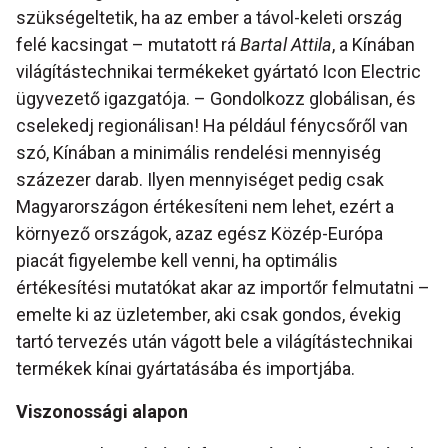
szükségeltetik, ha az ember a távol-keleti ország
felé kacsingat – mutatott rá
Bartal Attila
, a Kínában
világítástechnikai termékeket gyártató Icon Electric
ügyvezető igazgatója. – Gondolkozz globálisan, és
cselekedj regionálisan! Ha például fénycsőről van
szó, Kínában a minimális rendelési mennyiség
százezer darab. Ilyen mennyiséget pedig csak
Magyarországon értékesíteni nem lehet, ezért a
környező országok, azaz egész Közép-Európa
piacát figyelembe kell venni, ha optimális
értékesítési mutatókat akar az importőr felmutatni –
emelte ki az üzletember, aki csak gondos, évekig
tartó tervezés után vágott bele a világítástechnikai
termékek kínai gyártatásába és importjába.
Viszonossági alapon