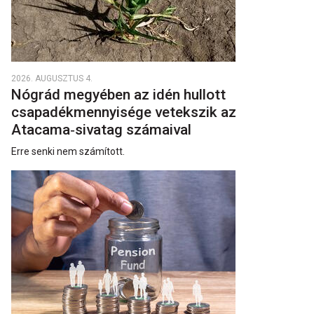
2026. AUGUSZTUS 4.
Nógrád megyében az idén hullott
csapadékmennyisége vetekszik az
Atacama‑sivatag számaival
Erre senki nem számított.