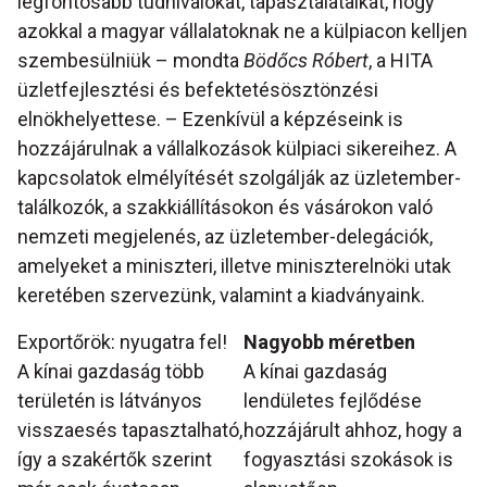
legfontosabb tudnivalókat, tapasztalataikat, hogy
azokkal a magyar vállalatoknak ne a külpiacon kelljen
szembesülniük – mondta
Bödőcs Róbert
, a HITA
üzletfejlesztési és befektetésösztönzési
elnökhelyettese. – Ezenkívül a képzéseink is
hozzájárulnak a vállalkozások külpiaci sikereihez. A
kapcsolatok elmélyítését szolgálják az üzletember-
találkozók, a szakkiállításokon és vásárokon való
nemzeti megjelenés, az üzletember-delegációk,
amelyeket a miniszteri, illetve miniszterelnöki utak
keretében szervezünk, valamint a kiadványaink.
Exportőrök: nyugatra fel!
Nagyobb méretben
A kínai gazdaság több
A kínai gazdaság
területén is látványos
lendületes fejlődése
visszaesés tapasztalható,
hozzájárult ahhoz, hogy a
így a szakértők szerint
fogyasztási szokások is