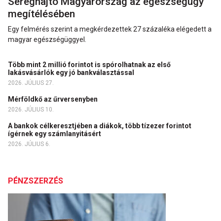
Sereghajtó Magyarország az egészségügy
megítélésében
Egy felmérés szerint a megkérdezettek 27 százaléka elégedett a
magyar egészségüggyel.
Több mint 2 millió forintot is spórolhatnak az első
lakásvásárlók egy jó bankválasztással
2026. JÚLIUS 27.
Mérföldkő az űrversenyben
2026. JÚLIUS 10.
A bankok célkeresztjében a diákok, több tízezer forintot
ígérnek egy számlanyitásért
2026. JÚLIUS 6.
PÉNZSZERZÉS