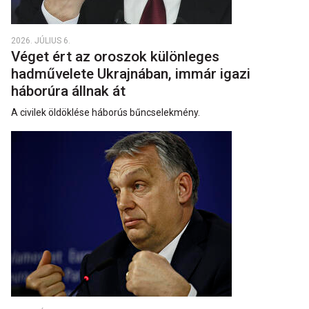
2026. JÚLIUS 6.
Véget ért az oroszok különleges
hadművelete Ukrajnában, immár igazi
háborúra állnak át
A civilek öldöklése háborús bűncselekmény.