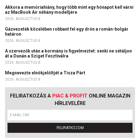
Akkora a memóriahiány, hogy több mint egy hónapot kell várni
az MacBook Air néhány modelljére
2026. AUGUSZTUS 8.
Gázvezeték közelében robbant fel egy drón a román-bolgár
határon
2026. AUGUSZTUS 8.
A szervezők után a kormány is figyelmeztet: senki ne sétáljon
át a Dunán a Sziget Fesztiválra
2026. AUGUSZTUS 8.
Megnevezte elnökjelöltjét a Tisza Párt
2026. AUGUSZTUS 8.
FELIRATKOZÁS A
PIAC & PROFIT
ONLINE MAGAZIN
HÍRLEVELÉRE
FELIRATKOZOM