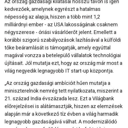
Az ország gazdasági kilátásai hosszú távon is igen
kedvezőek, amelynek egyrészt a hatalmas
népesség az alapja, hiszen a több mint 1,2
milliárdnyi ember - az USA lakosságának csaknem
négyszerese - óriási vásárlóerőt jelent. Emellett a
korábbi szigorú szabályozások lazításával a külföldi
tőke beáramlását is támogatják, amely egyúttal
magával vonzza a betelepülő vállalatok technológiai
újításait. Jól mutatja ezt, hogy az ország már most a
világ negyedik legnagyobb IT start-up központja.
„Az ország gazdasági ambícióit hűen mutatja a
miniszterelnök nemrég tett nyilatkozata, miszerint a
21. század India évszázada lesz. Ezt a Világbank
előrejelzései is alátámasztják, hiszen az elemzések
alapján már a következő tíz évben a világ harmadik
legnagyobb gazdaságává válhat. A modernizálódó