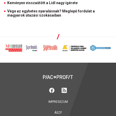
Keményen visszaütött a Lidl nagy ígérete
Vége az egyhetes nyaralásnak? Meglepő fordulat a
magyarok utazási szokásaiban
IMPRESSZUM
ÁSZF