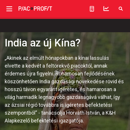
India az új Kína?
„Akinek az elmúlt hónapokban a kínai lassulás
elvette a kedvét a feltörekvő piacoktól, annak
érdemes újra figyelni. Rohamosan fejlődésének
köszönhetően India gazdasági növekedése rövid és
hosszú távon egyaránt ígéretes, és hamarosan a
világ harmadik legnagyobb gazdaságává válhat, így
az ázsiai régió továbbra is ígéretes befektetési
szempontból” - tanácsolja Horváth István, a K&H
Alapkezelő befektetési igazgatója.