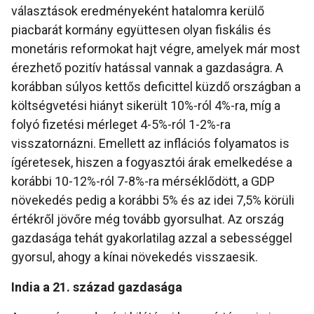
választások eredményeként hatalomra kerülő
piacbarát kormány együttesen olyan fiskális és
monetáris reformokat hajt végre, amelyek már most
érezhető pozitív hatással vannak a gazdaságra. A
korábban súlyos kettős deficittel küzdő országban a
költségvetési hiányt sikerült 10%-ról 4%-ra, míg a
folyó fizetési mérleget 4-5%-ról 1-2%-ra
visszatornázni. Emellett az inflációs folyamatos is
ígéretesek, hiszen a fogyasztói árak emelkedése a
korábbi 10-12%-ról 7-8%-ra mérséklődött, a GDP
növekedés pedig a korábbi 5% és az idei 7,5% körüli
értékről jövőre még tovább gyorsulhat. Az ország
gazdasága tehát gyakorlatilag azzal a sebességgel
gyorsul, ahogy a kínai növekedés visszaesik.
India a 21. század gazdasága