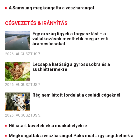
A Samsung megkongatta a vészharangot
CÉGVEZETÉS & IRÁNYÍTÁS
Egy ország figyeli a fogyasztást – a
vállalkozások menthetik meg az esti
áramcsúcsokat
2026. AUGUSZTUS 7.
Lecsap a hatóság a gyrososokra és a
sushiéttermekre
2026. AUGUSZTUS 7.
Rég nem látott fordulat a családi cégeknél
2026. AUGUSZTUS 5.
Hőhatárt követelnek a munkahelyekre
Megkongatták a vészharangot Paks miatt: így segíthetnek a