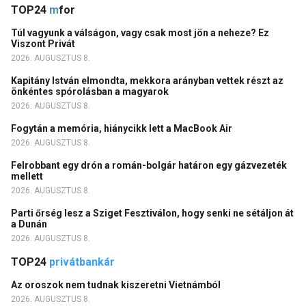
TOP24
m
for
Túl vagyunk a válságon, vagy csak most jön a neheze? Ez
Viszont Privát
2026. AUGUSZTUS 8.
Kapitány István elmondta, mekkora arányban vettek részt az
önkéntes spórolásban a magyarok
2026. AUGUSZTUS 8.
Fogytán a memória, hiánycikk lett a MacBook Air
2026. AUGUSZTUS 8.
Felrobbant egy drón a román-bolgár határon egy gázvezeték
mellett
2026. AUGUSZTUS 8.
Parti őrség lesz a Sziget Fesztiválon, hogy senki ne sétáljon át
a Dunán
2026. AUGUSZTUS 8.
TOP24
privátbankár
Az oroszok nem tudnak kiszeretni Vietnámból
2026. AUGUSZTUS 8.