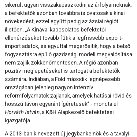
sikerült ugyan visszakapaszkodni az árfolyamoknak,
a befektetők azonban továbbra is óvatosak a kínai
növekedést, ezzel együtt pedig az ázsiai régiót
illetően. „A Kínával kapcsolatos befektetői
ellenérzéseket tovább fűtik a legfrissebb export-
import adatok, és egyúttal megerősítik, hogy a belső
fogyasztásra épülő gazdasági modell megvalósítása
nem zajlik zökkenőmentesen. A régió azonban
pozitív meglepetéseket is tartogat a befektetők
számára. Indiában, a Föld második legnépesebb
országában jelenleg nagyon intenzív
reformfolyamatok zajlanak, amelyek hatásai rövid és
hosszú távon egyaránt ígéretesek” - mondta el
Horváth István
, a K&H Alapkezelő befektetési
igazgatója.
A 2013-ban kinevezett új jegybankelnök és a tavalyi