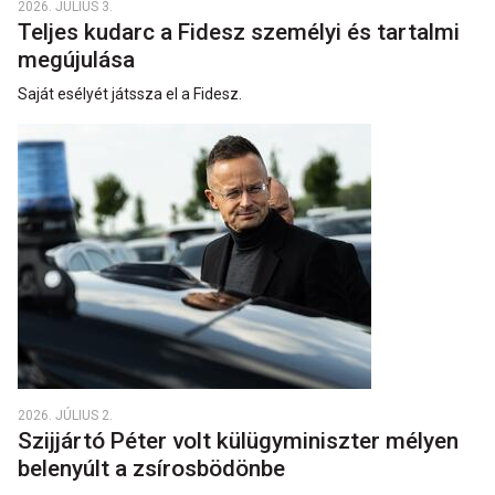
2026. JÚLIUS 3.
Teljes kudarc a Fidesz személyi és tartalmi
megújulása
Saját esélyét játssza el a Fidesz.
2026. JÚLIUS 2.
Szijjártó Péter volt külügyminiszter mélyen
belenyúlt a zsírosbödönbe