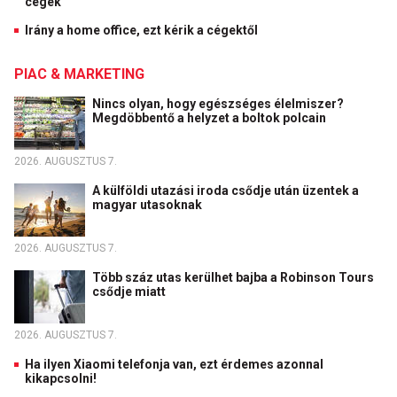
cégek
Irány a home office, ezt kérik a cégektől
PIAC & MARKETING
Nincs olyan, hogy egészséges élelmiszer?
Megdöbbentő a helyzet a boltok polcain
2026. AUGUSZTUS 7.
A külföldi utazási iroda csődje után üzentek a
magyar utasoknak
2026. AUGUSZTUS 7.
Több száz utas kerülhet bajba a Robinson Tours
csődje miatt
2026. AUGUSZTUS 7.
Ha ilyen Xiaomi telefonja van, ezt érdemes azonnal
kikapcsolni!