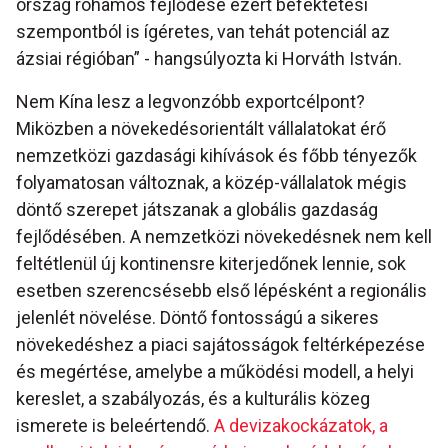
ország rohamos fejlődése ezért befektetési
szempontból is ígéretes, van tehát potenciál az
ázsiai régióban” - hangsúlyozta ki Horváth István.
Nem Kína lesz a legvonzóbb exportcélpont?
Miközben a növekedésorientált vállalatokat érő
nemzetközi gazdasági kihívások és főbb tényezők
folyamatosan változnak, a közép-vállalatok mégis
döntő szerepet játszanak a globális gazdaság
fejlődésében. A nemzetközi növekedésnek nem kell
feltétlenül új kontinensre kiterjedőnek lennie, sok
esetben szerencsésebb első lépésként a regionális
jelenlét növelése. Döntő fontosságú a sikeres
növekedéshez a piaci sajátosságok feltérképezése
és megértése, amelybe a működési modell, a helyi
kereslet, a szabályozás, és a kulturális közeg
ismerete is beleértendő.
A devizakockázatok, a