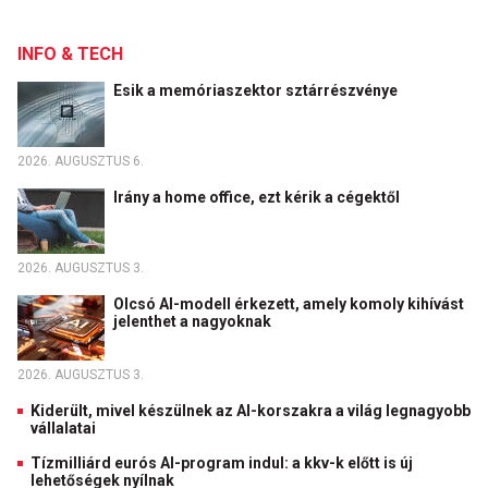
INFO & TECH
Esik a memóriaszektor sztárrészvénye
2026. AUGUSZTUS 6.
Irány a home office, ezt kérik a cégektől
2026. AUGUSZTUS 3.
Olcsó AI-modell érkezett, amely komoly kihívást
jelenthet a nagyoknak
2026. AUGUSZTUS 3.
Kiderült, mivel készülnek az AI-korszakra a világ legnagyobb
vállalatai
Tízmilliárd eurós AI-program indul: a kkv-k előtt is új
lehetőségek nyílnak