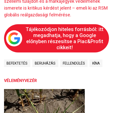
szellemi tulajdon és a márkajegyek védelmének
ismerete is kritikus kérdést jelent – emeli ki az RSM
globális reálgazdasági felmérése.
Tájékozódjon hiteles forrásból: itt
megadhatja, hogy a Google
előnyben részesítse a Piac&Profit
cikkeit!
BEFEKTETÉS
BERUHÁZÁS
FELLENDÜLÉS
KÍNA
VÉLEMÉNYVEZÉR