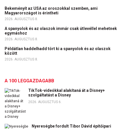
Bekeményít az USA az oroszokkal szemben, ami
Magyarországot is érintheti
2026. AUGUSZTUS 8.
A spanyolok és az olaszok immár csak útlevéllel mehetnek
egymáshoz
2026. AUGUSZTUS 8.
Példátlan haddelhadd tört ki a spanyolok és az olaszok
között
2026. AUGUSZTUS 8.
A 100 LEGGAZDAGABB
TikTok-videókkal alakítaná át a Disney+
szolgáltatást a Disney
2026. AUGUSZTUS 6.
Nyereségbe fordult Tibor Dávid építőipari