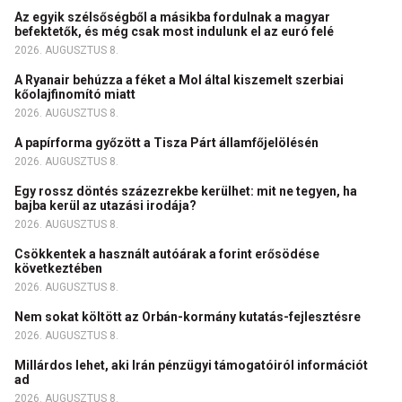
Az egyik szélsőségből a másikba fordulnak a magyar
befektetők, és még csak most indulunk el az euró felé
2026. AUGUSZTUS 8.
A Ryanair behúzza a féket a Mol által kiszemelt szerbiai
kőolajfinomító miatt
2026. AUGUSZTUS 8.
A papírforma győzött a Tisza Párt államfőjelölésén
2026. AUGUSZTUS 8.
Egy rossz döntés százezrekbe kerülhet: mit ne tegyen, ha
bajba kerül az utazási irodája?
2026. AUGUSZTUS 8.
Csökkentek a használt autóárak a forint erősödése
következtében
2026. AUGUSZTUS 8.
Nem sokat költött az Orbán-kormány kutatás-fejlesztésre
2026. AUGUSZTUS 8.
Millárdos lehet, aki Irán pénzügyi támogatóiról információt
ad
2026. AUGUSZTUS 8.