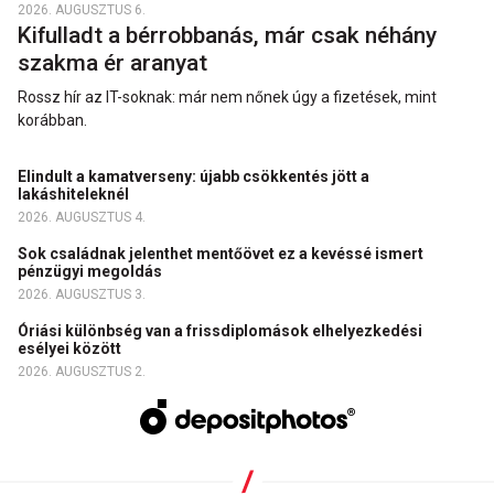
2026. AUGUSZTUS 6.
Kifulladt a bérrobbanás, már csak néhány
szakma ér aranyat
Rossz hír az IT-soknak: már nem nőnek úgy a fizetések, mint
korábban.
Elindult a kamatverseny: újabb csökkentés jött a
lakáshiteleknél
2026. AUGUSZTUS 4.
Sok családnak jelenthet mentőövet ez a kevéssé ismert
pénzügyi megoldás
2026. AUGUSZTUS 3.
Óriási különbség van a frissdiplomások elhelyezkedési
esélyei között
2026. AUGUSZTUS 2.