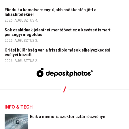
Elindult a kamatverseny: újabb csökkentés jött a
lakáshiteleknél
2026. AUGUSZTUS 4.
Sok családnak jelenthet mentőövet ez a kevéssé ismert
pénzügyi megoldás
2026. AUGUSZTUS 3.
Óriási különbség van a frissdiplomások elhelyezkedési
esélyei között
2026. AUGUSZTUS 2.
INFO & TECH
Esik a memóriaszektor sztárrészvénye