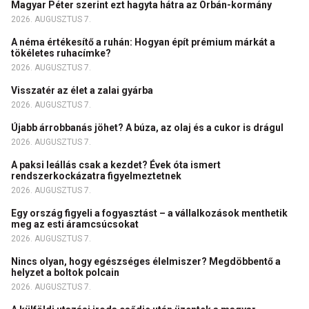
Magyar Péter szerint ezt hagyta hátra az Orbán-kormány
2026. AUGUSZTUS 7.
A néma értékesítő a ruhán: Hogyan épít prémium márkát a
tökéletes ruhacímke?
2026. AUGUSZTUS 7.
Visszatér az élet a zalai gyárba
2026. AUGUSZTUS 7.
Újabb árrobbanás jöhet? A búza, az olaj és a cukor is drágul
2026. AUGUSZTUS 7.
A paksi leállás csak a kezdet? Évek óta ismert
rendszerkockázatra figyelmeztetnek
2026. AUGUSZTUS 7.
Egy ország figyeli a fogyasztást – a vállalkozások menthetik
meg az esti áramcsúcsokat
2026. AUGUSZTUS 7.
Nincs olyan, hogy egészséges élelmiszer? Megdöbbentő a
helyzet a boltok polcain
2026. AUGUSZTUS 7.