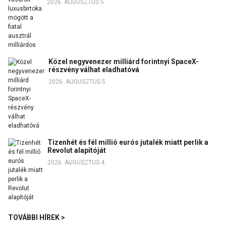
2026. AUGUSZTUS 5.
Közel negyvenezer milliárd forintnyi SpaceX-
részvény válhat eladhatóvá
2026. AUGUSZTUS 5.
Tizenhét és fél millió eurós jutalék miatt perlik a
Revolut alapítóját
2026. AUGUSZTUS 4.
TOVÁBBI HÍREK >