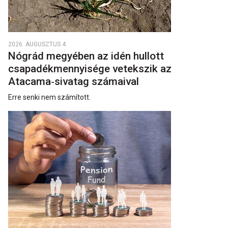
2026. AUGUSZTUS 4.
Nógrád megyében az idén hullott
csapadékmennyisége vetekszik az
Atacama‑sivatag számaival
Erre senki nem számított.