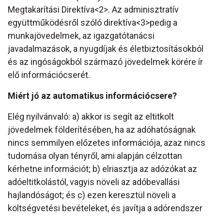
Megtakarítási Direktíva<2>. Az adminisztratív
együttműködésről szóló direktíva<3>pedig a
munkajövedelmek, az igazgatótanácsi
javadalmazások, a nyugdíjak és életbiztosításokból
és az ingóságokból származó jövedelmek körére ír
elő információcserét.
Miért jó az automatikus információcsere?
Elég nyilvánvaló: a) akkor is segít az eltitkolt
jövedelmek földerítésében, ha az adóhatóságnak
nincs semmilyen előzetes információja, azaz nincs
tudomása olyan tényről, ami alapján célzottan
kérhetne információt; b) elriasztja az adózókat az
adóeltitkolástól, vagyis növeli az adóbevallási
hajlandóságot; és c) ezen keresztül növeli a
költségvetési bevételeket, és javítja a adórendszer