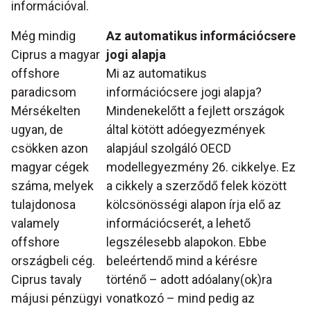
információval.
Még mindig
Az automatikus információcsere
Ciprus a magyar
jogi alapja
offshore
Mi az automatikus
paradicsom
információcsere jogi alapja?
Mérsékelten
Mindenekelőtt a fejlett országok
ugyan, de
által kötött adóegyezmények
csökken azon
alapjául szolgáló OECD
magyar cégek
modellegyezmény 26. cikkelye. Ez
száma, melyek
a cikkely a szerződő felek között
tulajdonosa
kölcsönösségi alapon írja elő az
valamely
információcserét, a lehető
offshore
legszélesebb alapokon. Ebbe
országbeli cég.
beleértendő mind a kérésre
Ciprus tavaly
történő – adott adóalany(ok)ra
májusi pénzügyi
vonatkozó – mind pedig az