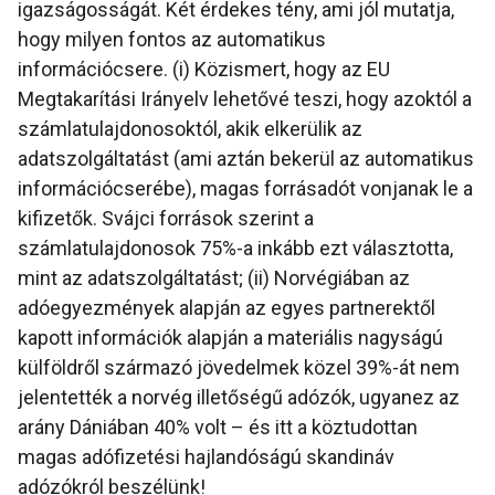
igazságosságát. Két érdekes tény, ami jól mutatja,
hogy milyen fontos az automatikus
információcsere. (i) Közismert, hogy az EU
Megtakarítási Irányelv lehetővé teszi, hogy azoktól a
számlatulajdonosoktól, akik elkerülik az
adatszolgáltatást (ami aztán bekerül az automatikus
információcserébe), magas forrásadót vonjanak le a
kifizetők. Svájci források szerint a
számlatulajdonosok 75%-a inkább ezt választotta,
mint az adatszolgáltatást; (ii) Norvégiában az
adóegyezmények alapján az egyes partnerektől
kapott információk alapján a materiális nagyságú
külföldről származó jövedelmek közel 39%-át nem
jelentették a norvég illetőségű adózók, ugyanez az
arány Dániában 40% volt – és itt a köztudottan
magas adófizetési hajlandóságú skandináv
adózókról beszélünk!