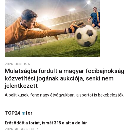
2026. JÚNIUS 6.
Mulatságba fordult a magyar focibajnokság
közvetítési jogának aukciója, senki nem
jelentkezett
A politikusok, fene nagy étvágyukban, a sportot is bekebelezték.
TOP24
m
for
Erősödött a forint, ismét 315 alatt a dollár
2026. AUGUSZTUS 7.