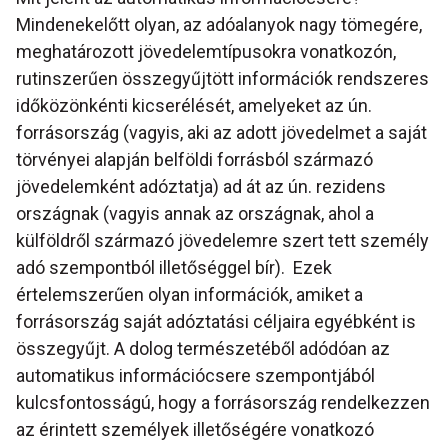
Mindenekelőtt olyan, az adóalanyok nagy tömegére,
meghatározott jövedelemtípusokra vonatkozón,
rutinszerűen összegyűjtött információk rendszeres
időközönkénti kicserélését, amelyeket az ún.
forrásország (vagyis, aki az adott jövedelmet a saját
törvényei alapján belföldi forrásból származó
jövedelemként adóztatja) ad át az ún. rezidens
országnak (vagyis annak az országnak, ahol a
külföldről származó jövedelemre szert tett személy
adó szempontból illetőséggel bír). Ezek
értelemszerűen olyan információk, amiket a
forrásország saját adóztatási céljaira egyébként is
összegyűjt. A dolog természetéből adódóan az
automatikus információcsere szempontjából
kulcsfontosságú, hogy a forrásország rendelkezzen
az érintett személyek illetőségére vonatkozó