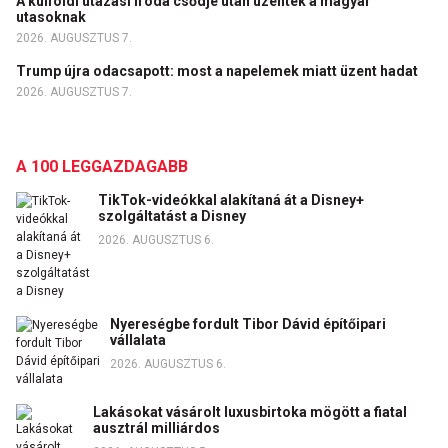
A külföldi utazási iroda csődje után üzentek a magyar
utasoknak
2026. AUGUSZTUS 7.
Trump újra odacsapott: most a napelemek miatt üzent hadat
2026. AUGUSZTUS 7.
A 100 LEGGAZDAGABB
TikTok-videókkal alakítaná át a Disney+
szolgáltatást a Disney
2026. AUGUSZTUS 6.
Nyereségbe fordult Tibor Dávid építőipari
vállalata
2026. AUGUSZTUS 6.
Lakásokat vásárolt luxusbirtoka mögött a fiatal
ausztrál milliárdos