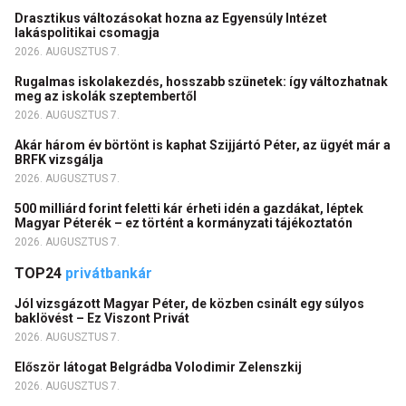
Drasztikus változásokat hozna az Egyensúly Intézet
lakáspolitikai csomagja
2026. AUGUSZTUS 7.
Rugalmas iskolakezdés, hosszabb szünetek: így változhatnak
meg az iskolák szeptembertől
2026. AUGUSZTUS 7.
Akár három év börtönt is kaphat Szijjártó Péter, az ügyét már a
BRFK vizsgálja
2026. AUGUSZTUS 7.
500 milliárd forint feletti kár érheti idén a gazdákat, léptek
Magyar Péterék – ez történt a kormányzati tájékoztatón
2026. AUGUSZTUS 7.
TOP24
privátbankár
Jól vizsgázott Magyar Péter, de közben csinált egy súlyos
baklövést – Ez Viszont Privát
2026. AUGUSZTUS 7.
Először látogat Belgrádba Volodimir Zelenszkij
2026. AUGUSZTUS 7.