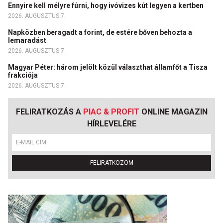
Ennyire kell mélyre fúrni, hogy ivóvizes kút legyen a kertben
2026. AUGUSZTUS 7.
Napközben beragadt a forint, de estére bőven behozta a
lemaradást
2026. AUGUSZTUS 7.
Magyar Péter: három jelölt közül választhat államfőt a Tisza
frakciója
2026. AUGUSZTUS 7.
FELIRATKOZÁS A
PIAC & PROFIT
ONLINE MAGAZIN
HÍRLEVELÉRE
FELIRATKOZOM