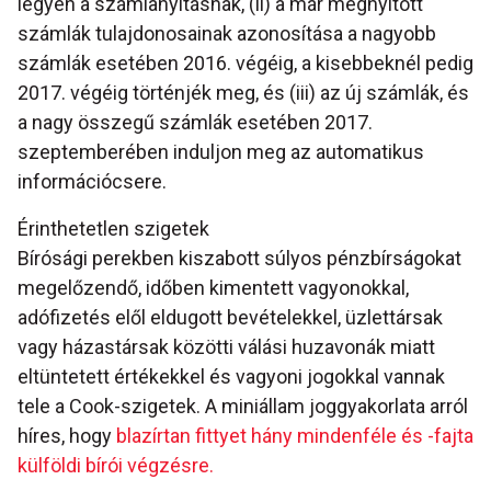
legyen a számlanyitásnak, (ii) a már megnyitott
számlák tulajdonosainak azonosítása a nagyobb
számlák esetében 2016. végéig, a kisebbeknél pedig
2017. végéig történjék meg, és (iii) az új számlák, és
a nagy összegű számlák esetében 2017.
szeptemberében induljon meg az automatikus
információcsere.
Érinthetetlen szigetek
Bírósági perekben kiszabott súlyos pénzbírságokat
megelőzendő, időben kimentett vagyonokkal,
adófizetés elől eldugott bevételekkel, üzlettársak
vagy házastársak közötti válási huzavonák miatt
eltüntetett értékekkel és vagyoni jogokkal vannak
tele a Cook-szigetek. A miniállam joggyakorlata arról
híres, hogy
blazírtan fittyet hány mindenféle és -fajta
külföldi bírói végzésre.