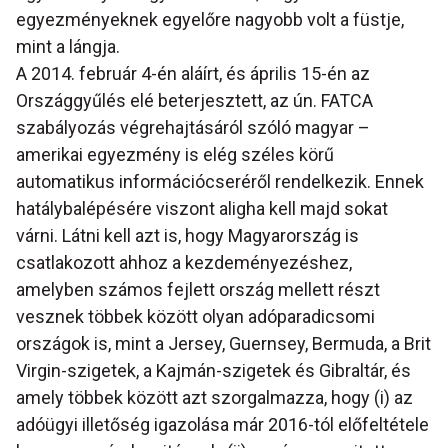
egyezményeknek egyelőre nagyobb volt a füstje,
mint a lángja.
A 2014. február 4-én aláírt, és április 15-én az
Országgyűlés elé beterjesztett, az ún. FATCA
szabályozás végrehajtásáról szóló magyar –
amerikai egyezmény is elég széles körű
automatikus információcseréről rendelkezik. Ennek
hatálybalépésére viszont aligha kell majd sokat
várni. Látni kell azt is, hogy Magyarország is
csatlakozott ahhoz a kezdeményezéshez,
amelyben számos fejlett ország mellett részt
vesznek többek között olyan adóparadicsomi
országok is, mint a Jersey, Guernsey, Bermuda, a Brit
Virgin-szigetek, a Kajmán-szigetek és Gibraltár, és
amely többek között azt szorgalmazza, hogy (i) az
adóügyi illetőség igazolása már 2016-tól előfeltétele