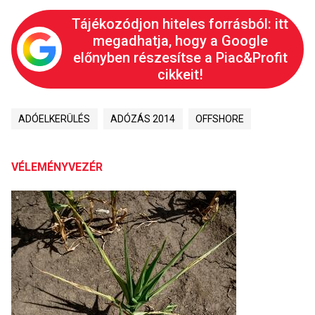
Tájékozódjon hiteles forrásból: itt
megadhatja, hogy a Google
előnyben részesítse a Piac&Profit
cikkeit!
ADÓELKERÜLÉS
ADÓZÁS 2014
OFFSHORE
VÉLEMÉNYVEZÉR