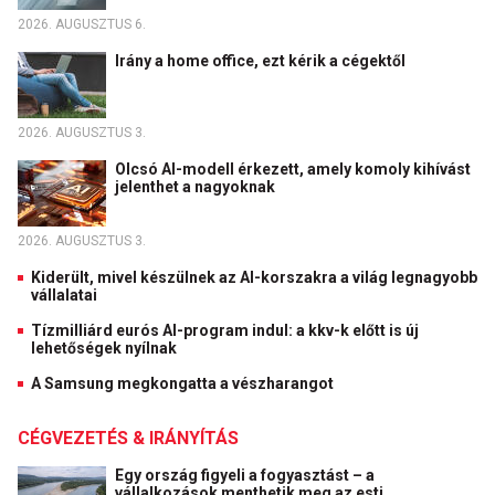
2026. AUGUSZTUS 6.
Irány a home office, ezt kérik a cégektől
2026. AUGUSZTUS 3.
Olcsó AI-modell érkezett, amely komoly kihívást
jelenthet a nagyoknak
2026. AUGUSZTUS 3.
Kiderült, mivel készülnek az AI-korszakra a világ legnagyobb
vállalatai
Tízmilliárd eurós AI-program indul: a kkv-k előtt is új
lehetőségek nyílnak
A Samsung megkongatta a vészharangot
CÉGVEZETÉS & IRÁNYÍTÁS
Egy ország figyeli a fogyasztást – a
vállalkozások menthetik meg az esti