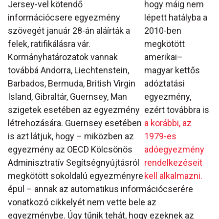
Jersey-vel kötendő
hogy máig nem
információcsere egyezmény
lépett hatályba a
szövegét január 28-án aláírták a
2010-ben
felek, ratifikálásra vár.
megkötött
Kormányhatározatok vannak
amerikai–
továbbá Andorra, Liechtenstein,
magyar kettős
Barbados, Bermuda, British Virgin
adóztatási
Island, Gibraltár, Guernsey, Man
egyezmény,
szigetek esetében az egyezmény
ezért továbbra is
létrehozására. Guernsey esetében
a korábbi, az
is azt látjuk, hogy – miközben az
1979-es
egyezmény az OECD Kölcsönös
adóegyezmény
Adminisztratív Segítségnyújtásról
rendelkezéseit
megkötött sokoldalú egyezményre
kell alkalmazni.
épül – annak az automatikus információcserére
vonatkozó cikkelyét nem vette bele az
egyezménybe. Úgy tűnik tehát, hogy ezeknek az