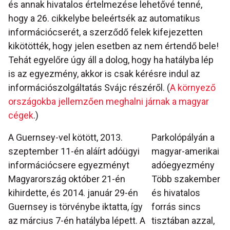
és annak hivatalos értelmezése lehetővé tenné,
hogy a 26. cikkelybe beleértsék az automatikus
információcserét, a szerződő felek kifejezetten
kikötötték, hogy jelen esetben az nem értendő bele!
Tehát egyelőre úgy áll a dolog, hogy ha hatályba lép
is az egyezmény, akkor is csak kérésre indul az
információszolgáltatás Svájc részéről. (
A környező
országokba jellemzően meghalni járnak a magyar
cégek
.)
A Guernsey-vel kötött, 2013.
Parkolópályán a
szeptember 11-én aláírt adóügyi
magyar-amerikai
információcsere egyezményt
adóegyezmény
Magyarország október 21-én
Több szakember
kihirdette, és 2014. január 29-én
és hivatalos
Guernsey is törvénybe iktatta, így
forrás sincs
az március 7-én hatályba lépett. A
tisztában azzal,