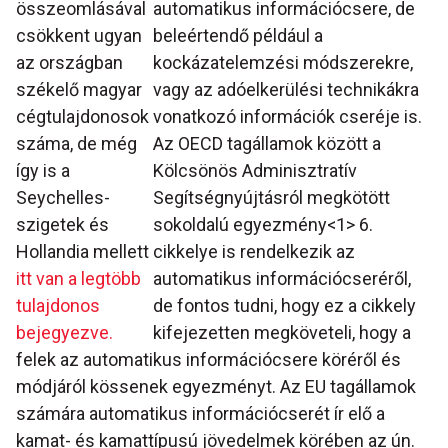
összeomlásával
automatikus információcsere, de
csökkent ugyan
beleértendő például a
az országban
kockázatelemzési módszerekre,
székelő magyar
vagy az adóelkerülési technikákra
cégtulajdonosok
vonatkozó információk cseréje is.
száma, de még
Az OECD tagállamok között a
így is a
Kölcsönös Adminisztratív
Seychelles-
Segítségnyújtásról megkötött
szigetek és
sokoldalú egyezmény<1> 6.
Hollandia mellett
cikkelye is rendelkezik az
itt van a legtöbb
automatikus információcseréről,
tulajdonos
de fontos tudni, hogy ez a cikkely
bejegyezve.
kifejezetten megköveteli, hogy a
felek az automatikus információcsere köréről és
módjáról kössenek egyezményt. Az EU tagállamok
számára automatikus információcserét ír elő a
kamat- és kamattípusú jövedelmek körében az ún.