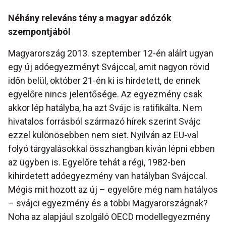
Néhány releváns tény a magyar adózók
szempontjából
Magyarország 2013. szeptember 12-én aláírt ugyan
egy új adóegyezményt Svájccal, amit nagyon rövid
időn belül, október 21-én ki is hirdetett, de ennek
egyelőre nincs jelentősége. Az egyezmény csak
akkor lép hatályba, ha azt Svájc is ratifikálta. Nem
hivatalos forrásból származó hírek szerint Svájc
ezzel különösebben nem siet. Nyilván az EU-val
folyó tárgyalásokkal összhangban kíván lépni ebben
az ügyben is. Egyelőre tehát a régi, 1982-ben
kihirdetett adóegyezmény van hatályban Svájccal.
Mégis mit hozott az új – egyelőre még nam hatályos
– svájci egyezmény és a többi Magyarországnak?
Noha az alapjául szolgáló OECD modellegyezmény