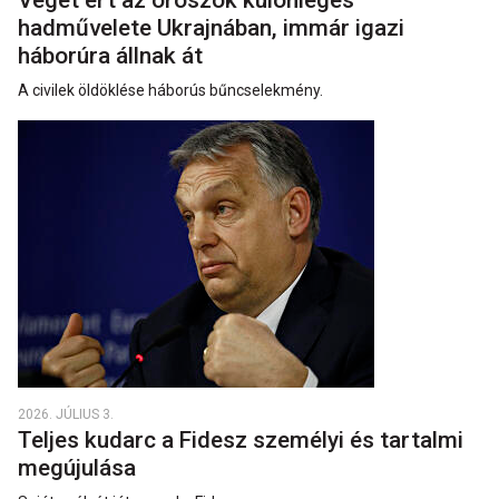
Véget ért az oroszok különleges
hadművelete Ukrajnában, immár igazi
háborúra állnak át
A civilek öldöklése háborús bűncselekmény.
2026. JÚLIUS 3.
Teljes kudarc a Fidesz személyi és tartalmi
megújulása