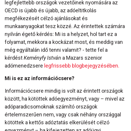
legfejlettebb országok vezetőinek nyomására az
OECD is újabb és újabb, az adóeltitkolás
megfékezését célzó ajánlásokat és
munkaanyagokat tesz közzé. Az érintettek számára
nyilván égető kérdés: Mi is a helyzet, hol tart ez a
folyamat, mekkora a kockázat most, és meddig van
még egyáltalán idő tenni valamit? - tette fel a
kérdést
Keményfy István
a Mazars szenior
adómenedzsere
legfrissebb blogbejegyzésében.
Mi is ez az információcsere?
Információcsere mindig is volt az érintett országok
között, ha kötöttek adóegyezményt, vagy – mivel az
adóparadicsomoknak számító országok
értelemszerűen nem, vagy csak néhány országgal
kötöttek a kettős adóztatás elkerülését célzó
egyezményt – ha kifejezetten az adóügyi