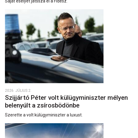
Saját esélyét játssza el a Fidesz.
2026. JÚLIUS 2.
Szijjártó Péter volt külügyminiszter mélyen
belenyúlt a zsírosbödönbe
Szerette a volt külügyminiszter a luxust.