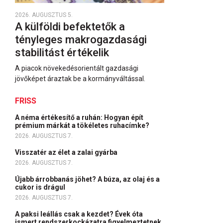
2026. AUGUSZTUS 5.
A külföldi befektetők a
tényleges makrogazdasági
stabilitást értékelik
A piacok növekedésorientált gazdasági
jövőképet áraztak be a kormányváltással.
FRISS
A néma értékesítő a ruhán: Hogyan épít
prémium márkát a tökéletes ruhacímke?
2026. AUGUSZTUS 7.
Visszatér az élet a zalai gyárba
2026. AUGUSZTUS 7.
Újabb árrobbanás jöhet? A búza, az olaj és a
cukor is drágul
2026. AUGUSZTUS 7.
A paksi leállás csak a kezdet? Évek óta
ismert rendszerkockázatra figyelmeztetnek