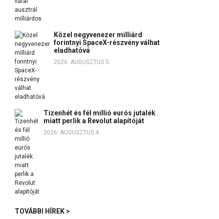
Közel negyvenezer milliárd
forintnyi SpaceX-részvény válhat
eladhatóvá
2026. AUGUSZTUS 5.
Tizenhét és fél millió eurós jutalék
miatt perlik a Revolut alapítóját
2026. AUGUSZTUS 4.
TOVÁBBI HÍREK >