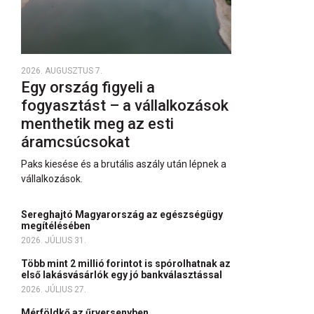
2026. AUGUSZTUS 7.
Egy ország figyeli a
fogyasztást – a vállalkozások
menthetik meg az esti
áramcsúcsokat
Paks kiesése és a brutális aszály után lépnek a
vállalkozások.
Sereghajtó Magyarország az egészségügy
megítélésében
2026. JÚLIUS 31.
Több mint 2 millió forintot is spórolhatnak az
első lakásvásárlók egy jó bankválasztással
2026. JÚLIUS 27.
Mérföldkő az űrversenyben