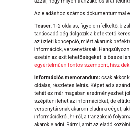
azzal, hogy milyen tranzakciós árat tekin
Az eladáshoz számos dokumentummal elő
Teaser
: 1-2 oldalas, figyelemfelkeltő, 
tanácsadó cég dolgozik a befektető keresé
az üzleti koncepció, miért akarunk befek
információk, versenytársak. Hangsúlyozni 
esetén az exit lehetőségeket is össze lehe
egyértelműen fontos szempont, hisz dekla
Információs memorandum:
csak akkor ke
oldalas, részletes leírás. Képet ad a sz
tehát ez már magában eredményezhet jobb 
szépíteni lehet az információkat, de elti
versenytársnak akarom eladni a céget, akk
információkról, hr-ről, a tranzakció folyam
akarok eladni. Bármi, amit az eladó közölni