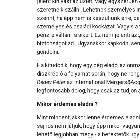
jelent kihívást az üzlet. Vagy egyszerűen c
szeretne kiszállni. Lehetnek személyes i
szerint, ha épp nem is készültünk erre, d
személyes és családi kockázat. Vagyis a 
pénzre váltani a sikert. Ez nem jelenti a
biztonságot ad. Ugyanakkor kapkodni se
gondolni.
Ha kitudódik, hogy egy cég eladó, az önm
diszkréció a folyamat során, hogy ne rong
Rédey Péter
az International Mergers&Acqu
legfontosabb dolog, hogy csak az tudjon 
Mikor érdemes eladni ?
Mint mindent, akkor lenne érdemes eladni
sajnos nem látjuk, hogy épp mikor vagyunk
lehető legjobban megy - a befektetők ugy