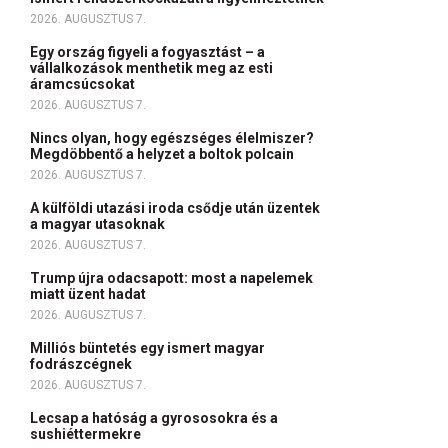
2026. AUGUSZTUS 7.
Egy ország figyeli a fogyasztást – a
vállalkozások menthetik meg az esti
áramcsúcsokat
2026. AUGUSZTUS 7.
Nincs olyan, hogy egészséges élelmiszer?
Megdöbbentő a helyzet a boltok polcain
2026. AUGUSZTUS 7.
A külföldi utazási iroda csődje után üzentek
a magyar utasoknak
2026. AUGUSZTUS 7.
Trump újra odacsapott: most a napelemek
miatt üzent hadat
2026. AUGUSZTUS 7.
Milliós büntetés egy ismert magyar
fodrászcégnek
2026. AUGUSZTUS 7.
Lecsap a hatóság a gyrososokra és a
sushiéttermekre