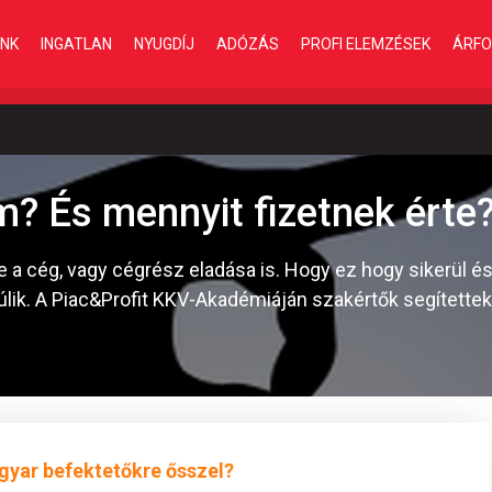
INK
INGATLAN
NYUGDÍJ
ADÓZÁS
PROFI ELEMZÉSEK
ÁRFO
m? És mennyit fizetnek érte
 a cég, vagy cégrész eladása is. Hogy ez hogy sikerül és
ik. A Piac&Profit KKV-Akadémiáján szakértők segítettek á
gyar befektetőkre ősszel?