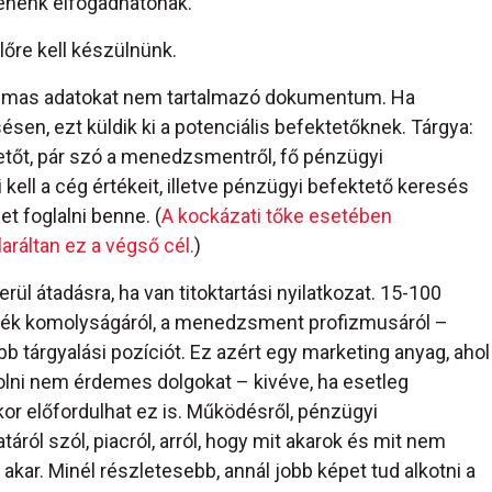
tenénk elfogadhatónak.
re kell készülnünk.
bizalmas adatokat nem tartalmazó dokumentum. Ha
sen, ezt küldik ki a potenciális befektetőknek. Tárgya:
tetőt, pár szó a menedzsmentről, fő pénzügyi
kell a cég értékeit, illetve pénzügyi befektető keresés
t foglalni benne. (
A kockázati tőke esetében
ráltan ez a végső cél.
)
rül átadásra, ha van titoktartási nyilatkozat. 15-100
ándék komolyságáról, a menedzsment profizmusáról –
tárgyalási pozíciót. Ez azért egy marketing anyag, ahol
tkolni nem érdemes dolgokat – kivéve, ha esetleg
or előfordulhat ez is. Működésről, pénzügyi
atáról szól, piacról, arról, hogy mit akarok és mit nem
 akar. Minél részletesebb, annál jobb képet tud alkotni a