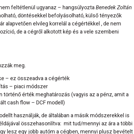
n nem feltétlenül ugyanaz – hangsúlyozta
Benedek Zoltán
molható, döntésekkel befolyásolható, külső tényezők
r alapvetően elvileg korrelál a cégértékkel , de nem
 pozíció, de a cégről alkotott kép és a vele szembeni
ozzák meg.
ke – ez összeadva a cégérték
ítás – piaci módszer
történő érték meghatározás (vagyis az a pénz, amit a
ált cash flow – DCF modell)
dellt használják, de általában a másik módszerekkel is
éldájával összehasonlítva: mit tud/mennyi az ára a többi
y lesz egy jobb autóm a cégben, mennyi plusz bevételt