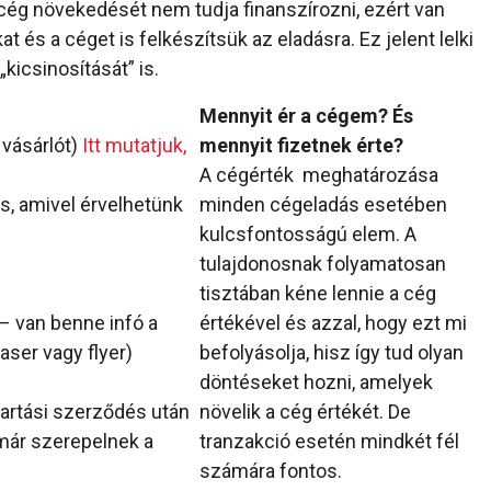
a cég növekedését nem tudja finanszírozni, ezért van
és a céget is felkészítsük az eladásra. Ez jelent lelki
„kicsinosítását” is.
Mennyit ér a cégem? És
 vásárlót)
Itt mutatjuk,
mennyit fizetnek érte?
A cégérték meghatározása
s, amivel érvelhetünk
minden cégeladás esetében
kulcsfontosságú elem. A
tulajdonosnak folyamatosan
tisztában kéne lennie a cég
– van benne infó a
értékével és azzal, hogy ezt mi
aser vagy flyer)
befolyásolja, hisz így tud olyan
döntéseket hozni, amelyek
artási szerződés után
növelik a cég értékét. De
már szerepelnek a
tranzakció esetén mindkét fél
számára fontos.