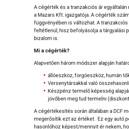
A cégérték és a tranzakciós ár egyáltalá
a Mazars Kft. igazgatója. A cégérték szá
függvényében is változhat. A tranzakciós á
feltétlenül, hisz befolyásolja a tárgyalási
bizalom is.
Mi a cégérték?
Alapvetően három módszer alapján határ
állóeszköz, forgóeszköz, humán tő
Versenytársakkal való összehasonl
Készpénz termelő képesség alapján 
jövőben meg tud termelni (diszkont
A cégértékesítés során általában a DCF mo
megerősítik ezt az értéket. Ez egy autó p
hasonlóhoz képest/mennyit ér nekem, hog