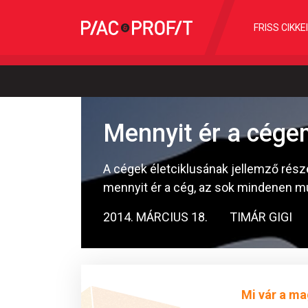
FRISS CIKKE
Mennyit ér a cége
A cégek életciklusának jellemző része
mennyit ér a cég, az sok mindenen múl
2014. MÁRCIUS 18.
TIMÁR GIGI
Mi vár a ma