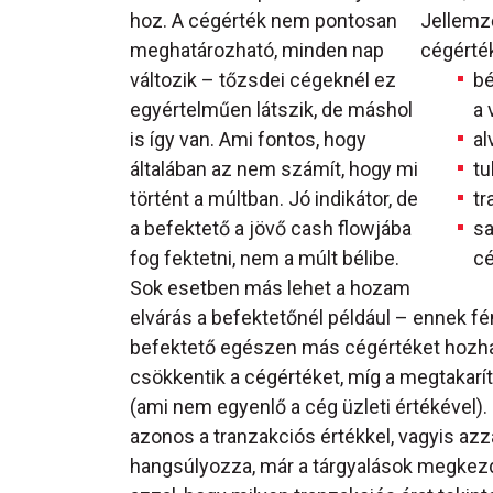
hoz.
A cégérték nem pontosan
Jellemz
meghatározható, minden nap
cégérté
változik – tőzsdei cégeknél ez
bé
egyértelműen látszik, de máshol
a 
is így van. Ami fontos, hogy
al
általában az nem számít, hogy mi
tu
történt a múltban. Jó indikátor, de
tr
a befektető a jövő cash flowjába
sa
fog fektetni, nem a múlt bélibe.
c
Sok esetben más lehet a hozam
elvárás a befektetőnél például – ennek 
befektető egészen más cégértéket hozhat
csökkentik a cégértéket, míg a megtakarít
(ami nem egyenlő a cég üzleti értékével).
azonos a tranzakciós értékkel, vagyis azza
hangsúlyozza, már a tárgyalások megkezdé