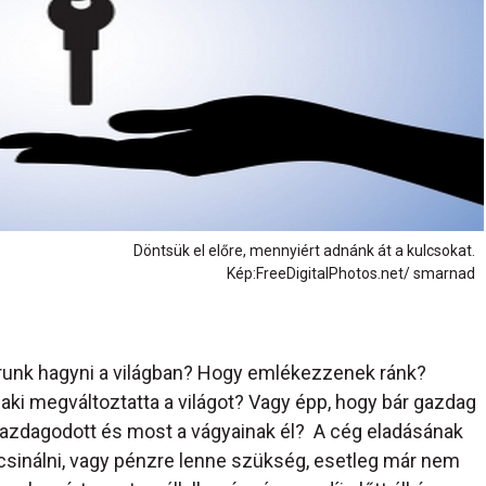
Döntsük el előre, mennyiért adnánk át a kulcsokat.
Kép:FreeDigitalPhotos.net/ smarnad
runk hagyni a világban? Hogy emlékezzenek ránk?
aki megváltoztatta a világot? Vagy épp, hogy bár gazdag
gazdagodott és most a vágyainak él? A cég eladásának
 csinálni, vagy pénzre lenne szükség, esetleg már nem