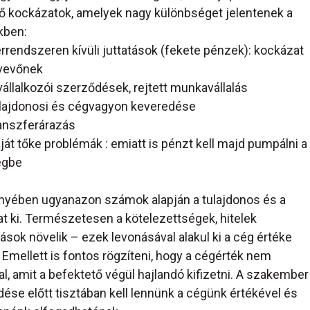
ő kockázatok, amelyek nagy különbséget jelentenek a
kben:
rrendszeren kívüli juttatások (fekete pénzek): kockázat
vevőnek
vállalkozói szerződések, rejtett munkavállalás
lajdonosi és cégvagyon keveredése
anszferárazás
ját tőke problémák : emiatt is pénzt kell majd pumpálni a
égbe
fényében ugyanazon számok alapján a tulajdonos és a
 ki. Természetesen a kötelezettségek, hitelek
ások növelik – ezek levonásával alakul ki a cég értéke
 Emellett is fontos rögzíteni, hogy a cégérték nem
l, amit a befektető végül hajlandó kifizetni. A szakember
se előtt tisztában kell lennünk a cégünk értékével és