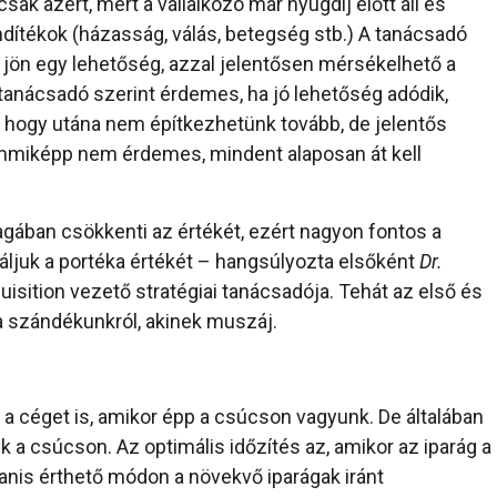
sak azért, mert a vállalkozó már nyugdíj előtt áll és
ndítékok (házasság, válás, betegség stb.) A tanácsadó
e jön egy lehetőség, azzal jelentősen mérsékelhető a
tanácsadó szerint érdemes, ha jó lehetőség adódik,
zt, hogy utána nem építkezhetünk tovább, de jelentős
mmiképp nem érdemes, mindent alaposan át kell
agában csökkenti az értékét, ezért nagyon fontos a
áljuk a portéka értékét – hangsúlyozta elsőként
Dr.
isition vezető stratégiai tanácsadója. Tehát az első és
a szándékunkról, akinek muszáj.
 a céget is, amikor épp a csúcson vagyunk. De általában
 a csúcson. Az optimális időzítés az, amikor az iparág a
anis érthető módon a növekvő iparágak iránt