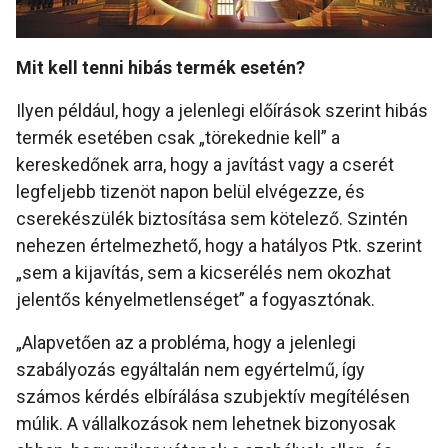
Mit kell tenni hibás termék esetén?
Ilyen például, hogy a jelenlegi előírások szerint hibás
termék esetében csak „törekednie kell” a
kereskedőnek arra, hogy a javítást vagy a cserét
legfeljebb tizenöt napon belül elvégezze, és
cserekészülék biztosítása sem kötelező. Szintén
nehezen értelmezhető, hogy a hatályos Ptk. szerint
„sem a kijavítás, sem a kicserélés nem okozhat
jelentős kényelmetlenséget” a fogyasztónak.
„Alapvetően az a probléma, hogy a jelenlegi
szabályozás egyáltalán nem egyértelmű, így
számos kérdés elbírálása szubjektív megítélésen
múlik. A vállalkozások nem lehetnek bizonyosak