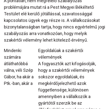
A pontatlan, nem megfelelő szabályozás
problémájára mutat rá a Pest Megyei Békéltető
Testület elé kerülő jótállással, szavatossággal
kapcsolatos ügyek egy része is. A vállalkozásokat
bizonytalanságban tartja, hogy nincs egyértelmű jogi
szabályozás arra vonatkozóan, hogy melyik
szakértői vélemény lehet kötelező érvényű.
Mindenki
Egyoldalúak a szakértői
számára
vélemények
átláthatóbbá
A fogyasztók azt kifogásolják,
válna, véli Szép
hogy a szakértői vélemények
Gábor, ha akár a
sokszor egyoldalúak, és
Ptk.-ban, akár a
megkérdőjelezhető azok
függetlensége, különösen
amennyiben a vállalkozók a
gyártótól szerzik be az