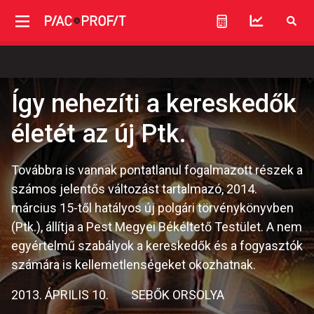
Így nehezíti a kereskedők
életét az új Ptk.
Továbbra is vannak pontatlanul fogalmazott részek a
számos jelentős változást tartalmazó, 2014.
március 15-től hatályos új polgári törvénykönyvben
(Ptk.), állítja a Pest Megyei Békéltető Testület. A nem
egyértelmű szabályok a kereskedők és a fogyasztók
számára is kellemetlenségeket okozhatnak.
2013. ÁPRILIS 10.
SEBŐK ORSOLYA