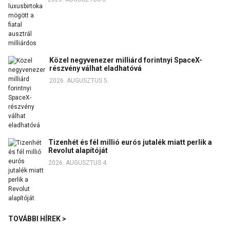
Közel negyvenezer milliárd forintnyi SpaceX-
részvény válhat eladhatóvá
2026. AUGUSZTUS 5.
Tizenhét és fél millió eurós jutalék miatt perlik a
Revolut alapítóját
2026. AUGUSZTUS 4.
TOVÁBBI HÍREK >