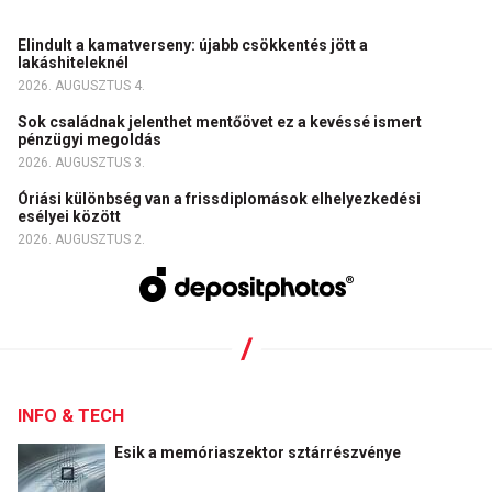
Elindult a kamatverseny: újabb csökkentés jött a
lakáshiteleknél
2026. AUGUSZTUS 4.
Sok családnak jelenthet mentőövet ez a kevéssé ismert
pénzügyi megoldás
2026. AUGUSZTUS 3.
Óriási különbség van a frissdiplomások elhelyezkedési
esélyei között
2026. AUGUSZTUS 2.
INFO & TECH
Esik a memóriaszektor sztárrészvénye