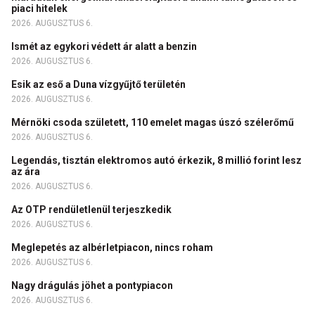
piaci hitelek
2026. AUGUSZTUS 6.
Ismét az egykori védett ár alatt a benzin
2026. AUGUSZTUS 6.
Esik az eső a Duna vízgyűjtő területén
2026. AUGUSZTUS 6.
Mérnöki csoda született, 110 emelet magas úszó szélerőmű
2026. AUGUSZTUS 6.
Legendás, tisztán elektromos autó érkezik, 8 millió forint lesz
az ára
2026. AUGUSZTUS 6.
Az OTP rendületlenül terjeszkedik
2026. AUGUSZTUS 6.
Meglepetés az albérletpiacon, nincs roham
2026. AUGUSZTUS 6.
Nagy drágulás jöhet a pontypiacon
2026. AUGUSZTUS 6.