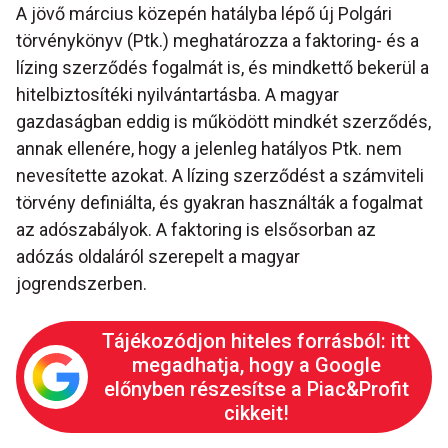
A jövő március közepén hatályba lépő új Polgári
törvénykönyv (Ptk.) meghatározza a faktoring- és a
lízing szerződés fogalmát is, és mindkettő bekerül a
hitelbiztosítéki nyilvántartásba. A magyar
gazdaságban eddig is működött mindkét szerződés,
annak ellenére, hogy a jelenleg hatályos Ptk. nem
nevesítette azokat. A lízing szerződést a számviteli
törvény definiálta, és gyakran használták a fogalmat
az adószabályok. A faktoring is elsősorban az
adózás oldaláról szerepelt a magyar
jogrendszerben.
Tájékozódjon hiteles forrásból: itt
megadhatja, hogy a Google
előnyben részesítse a Piac&Profit
cikkeit!