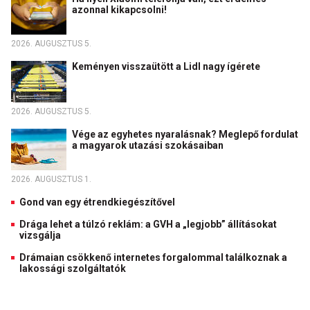
azonnal kikapcsolni!
2026. AUGUSZTUS 5.
Keményen visszaütött a Lidl nagy ígérete
2026. AUGUSZTUS 5.
Vége az egyhetes nyaralásnak? Meglepő fordulat
a magyarok utazási szokásaiban
2026. AUGUSZTUS 1.
Gond van egy étrendkiegészítővel
Drága lehet a túlzó reklám: a GVH a „legjobb” állításokat
vizsgálja
Drámaian csökkenő internetes forgalommal találkoznak a
lakossági szolgáltatók