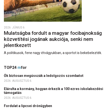
2026. JÚNIUS 6.
Mulatságba fordult a magyar focibajnokság
közvetítési jogának aukciója, senki nem
jelentkezett
A politikusok, fene nagy étvágyukban, a sportot is bekebelezték.
TOP24
m
for
Ők biztosan megússzák a ledolgozós szombatot
2026. AUGUSZTUS 6.
Elárulta a kormány, hogyan érkezik a 100 ezres iskolakezdési
támogatás
2026. AUGUSZTUS 6.
Fordulat a lipcsei drónügyben