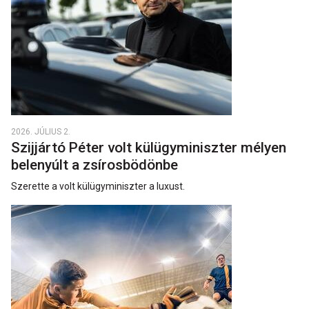
2026. JÚLIUS 2.
Szijjártó Péter volt külügyminiszter mélyen
belenyúlt a zsírosbödönbe
Szerette a volt külügyminiszter a luxust.