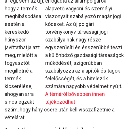
a régi, sem az új),
elfogadta az állampolgárok
hogy a termék
alapvető vagyoni és személyi
meghibásodása
viszonyait szabályozó magánjogi
esetén a
kódexet. Az új polgári
kereskedő
törvénykönyv társasági jogi
hányszor
szabályainak nagy része
javíttathatja azt
egyszerűsíti és ésszerűbbé teszi
meg, mielőtt a
a különböző gazdasági társaságok
fogyasztót
működését, szigorúbban
megilletné a
szabályozza az alapítók és tagok
termék
felelősségét, és a hitelezők
kicserélése,
számára nagyobb védelmet nyújt.
ahogyan arra
A témáról bővebben innen
sincs egzakt
tájékozódhat!
szám, hogy hány csere után kell visszafizetnie a
vételárat.