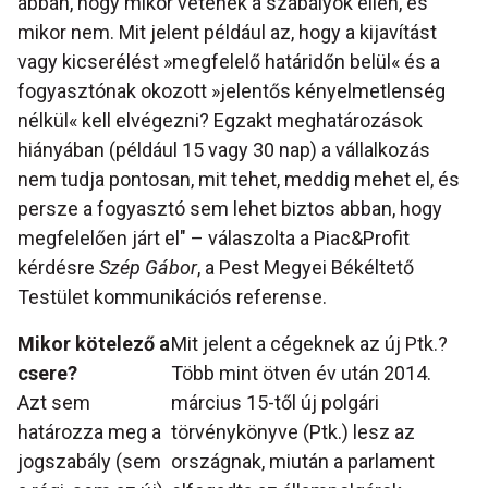
abban, hogy mikor vétenek a szabályok ellen, és
mikor nem. Mit jelent például az, hogy a kijavítást
vagy kicserélést »megfelelő határidőn belül« és a
fogyasztónak okozott »jelentős kényelmetlenség
nélkül« kell elvégezni? Egzakt meghatározások
hiányában (például 15 vagy 30 nap) a vállalkozás
nem tudja pontosan, mit tehet, meddig mehet el, és
persze a fogyasztó sem lehet biztos abban, hogy
megfelelően járt el" – válaszolta a Piac&Profit
kérdésre
Szép Gábor
, a Pest Megyei Békéltető
Testület kommunikációs referense.
Mikor kötelező a
Mit jelent a cégeknek az új Ptk.?
csere?
Több mint ötven év után 2014.
Azt sem
március 15-től új polgári
határozza meg a
törvénykönyve (Ptk.) lesz az
jogszabály (sem
országnak, miután a parlament