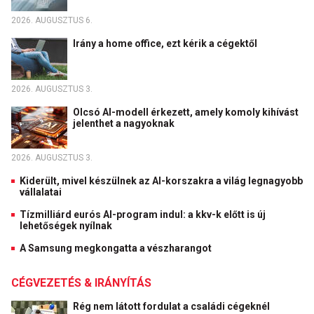
2026. AUGUSZTUS 6.
Irány a home office, ezt kérik a cégektől
2026. AUGUSZTUS 3.
Olcsó AI-modell érkezett, amely komoly kihívást
jelenthet a nagyoknak
2026. AUGUSZTUS 3.
Kiderült, mivel készülnek az AI-korszakra a világ legnagyobb
vállalatai
Tízmilliárd eurós AI-program indul: a kkv-k előtt is új
lehetőségek nyílnak
A Samsung megkongatta a vészharangot
CÉGVEZETÉS & IRÁNYÍTÁS
Rég nem látott fordulat a családi cégeknél