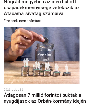
Nógrád megyében az idén hullott
csapadékmennyisége vetekszik az
Atacama‑sivatag számaival
Erre senki nem számított.
2026. JÚLIUS 6.
Átlagosan 7 millió forintot buktak a
nyugdíjasok az Orbán-kormány idején