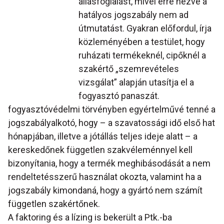
állásfoglalást, mivel erre nézve a
hatályos jogszabály nem ad
útmutatást. Gyakran előfordul, írja
közleményében a testület, hogy
ruházati termékeknél, cipőknél a
szakértő „szemrevételes
vizsgálat” alapján utasítja el a
fogyasztó panaszát.
fogyasztóvédelmi törvényben egyértelművé tenné a
jogszabályalkotó, hogy – a szavatossági idő első hat
hónapjában, illetve a jótállás teljes ideje alatt – a
kereskedőnek független szakvéleménnyel kell
bizonyítania, hogy a termék meghibásodását a nem
rendeltetésszerű használat okozta, valamint ha a
jogszabály kimondaná, hogy a gyártó nem számít
független szakértőnek.
A faktoring és a lízing is bekerült a Ptk.-ba