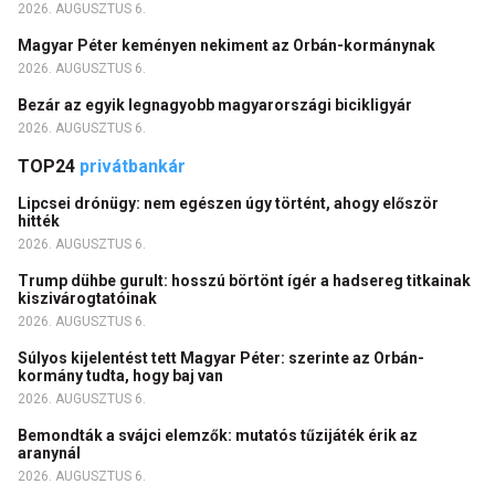
2026. AUGUSZTUS 6.
Magyar Péter keményen nekiment az Orbán-kormánynak
2026. AUGUSZTUS 6.
Bezár az egyik legnagyobb magyarországi bicikligyár
2026. AUGUSZTUS 6.
TOP24
privátbankár
Lipcsei drónügy: nem egészen úgy történt, ahogy először
hitték
2026. AUGUSZTUS 6.
Trump dühbe gurult: hosszú börtönt ígér a hadsereg titkainak
kiszivárogtatóinak
2026. AUGUSZTUS 6.
Súlyos kijelentést tett Magyar Péter: szerinte az Orbán-
kormány tudta, hogy baj van
2026. AUGUSZTUS 6.
Bemondták a svájci elemzők: mutatós tűzijáték érik az
aranynál
2026. AUGUSZTUS 6.