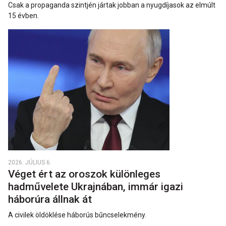
Csak a propaganda szintjén jártak jobban a nyugdíjasok az elmúlt
15 évben.
2026. JÚLIUS 6.
Véget ért az oroszok különleges
hadművelete Ukrajnában, immár igazi
háborúra állnak át
A civilek öldöklése háborús bűncselekmény.