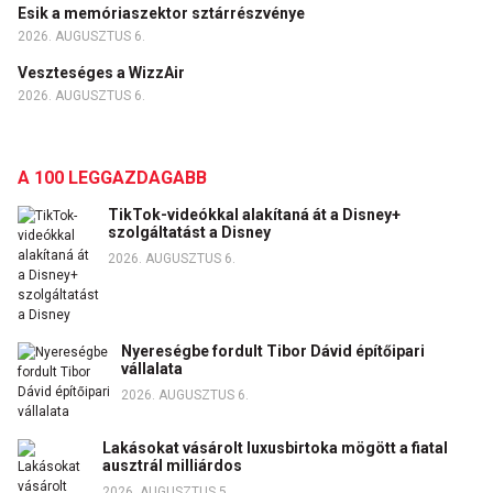
Esik a memóriaszektor sztárrészvénye
2026. AUGUSZTUS 6.
Veszteséges a WizzAir
2026. AUGUSZTUS 6.
A 100 LEGGAZDAGABB
TikTok-videókkal alakítaná át a Disney+
szolgáltatást a Disney
2026. AUGUSZTUS 6.
Nyereségbe fordult Tibor Dávid építőipari
vállalata
2026. AUGUSZTUS 6.
Lakásokat vásárolt luxusbirtoka mögött a fiatal
ausztrál milliárdos
2026. AUGUSZTUS 5.