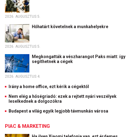
2026. AUGUSZTUS 5.
Hőhatárt követelnek a munkahelyekre
2026. AUGUSZTUS 5.
Megkongatták a vészharangot Paks miatt: így
segíthetnek a cégek
2026. AUGUSZTUS 4.
Irány a home office, ezt kérik a cégektől
Nem elég a hőségriadó: ezek a rejtett nyári veszélyek
leselkednek a dolgozókra
Budapest a világ egyik legjobb távmunkás városa
PIAC & MARKETING
Ha ilyen Xiaomi telefonja van, ezt érdemes