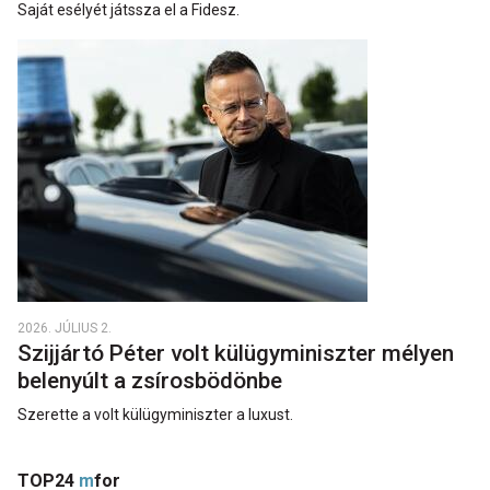
Saját esélyét játssza el a Fidesz.
2026. JÚLIUS 2.
Szijjártó Péter volt külügyminiszter mélyen
belenyúlt a zsírosbödönbe
Szerette a volt külügyminiszter a luxust.
TOP24
m
for