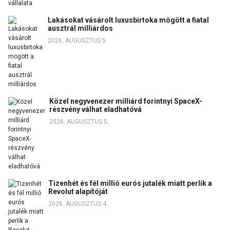
Lakásokat vásárolt luxusbirtoka mögött a fiatal
ausztrál milliárdos
2026. AUGUSZTUS 5.
Közel negyvenezer milliárd forintnyi SpaceX-
részvény válhat eladhatóvá
2026. AUGUSZTUS 5.
Tizenhét és fél millió eurós jutalék miatt perlik a
Revolut alapítóját
2026. AUGUSZTUS 4.