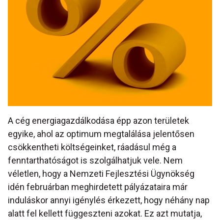
A cég energiagazdálkodása épp azon területek
egyike, ahol az optimum megtalálása jelentősen
csökkentheti költségeinket, ráadásul még a
fenntarthatóságot is szolgálhatjuk vele. Nem
véletlen, hogy a Nemzeti Fejlesztési Ügynökség
idén februárban meghirdetett pályázataira már
induláskor annyi igénylés érkezett, hogy néhány nap
alatt fel kellett függeszteni azokat. Ez azt mutatja,