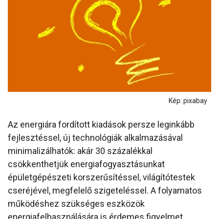
Kép: pixabay
Az energiára fordított kiadások persze leginkább
fejlesztéssel, új technológiák alkalmazásával
minimalizálhatók: akár 30 százalékkal
csökkenthetjük energiafogyasztásunkat
épületgépészeti korszerűsítéssel, világítótestek
cseréjével, megfelelő szigeteléssel. A folyamatos
működéshez szükséges eszközök
energiafelhasználására is érdemes figyelmet