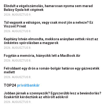
Elindult a végelszámolás, hamarosan nyoma sem marad
Balásy Gyula két cégének
2026. AUGUSZTUS 9.
Túl vagyunk a válságon, vagy csak most jön a neheze? Ez
Viszont Privát
2026. AUGUSZTUS 8.
Kapitány István elmondta, mekkora arányban vettek részt az
önkéntes spórolásban a magyarok
2026. AUGUSZTUS 8.
Fogytán a memória, hiánycikk lett a MacBook Air
2026. AUGUSZTUS 8.
Felrobbant egy drón a román-bolgár határon egy gázvezeték
mellett
2026. AUGUSZTUS 8.
TOP24
privátbankár
Jobban járnak a szennyezők? Egyszerűbb lesz a bevándorlás?
Szakértőt kérdeztünk az eltörölt adókról
2026. AUGUSZTUS 9.