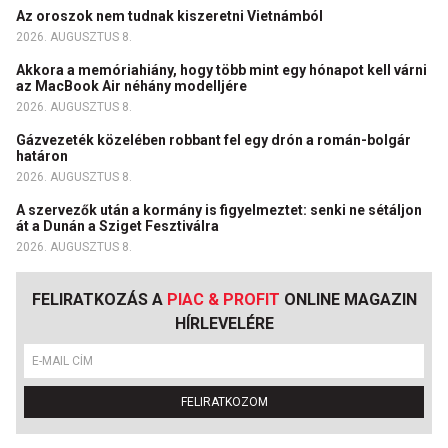
Az oroszok nem tudnak kiszeretni Vietnámból
2026. AUGUSZTUS 8.
Akkora a memóriahiány, hogy több mint egy hónapot kell várni
az MacBook Air néhány modelljére
2026. AUGUSZTUS 8.
Gázvezeték közelében robbant fel egy drón a román-bolgár
határon
2026. AUGUSZTUS 8.
A szervezők után a kormány is figyelmeztet: senki ne sétáljon
át a Dunán a Sziget Fesztiválra
2026. AUGUSZTUS 8.
FELIRATKOZÁS A
PIAC & PROFIT
ONLINE MAGAZIN
HÍRLEVELÉRE
FELIRATKOZOM