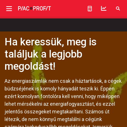
Ha keressük, meg is
találjuk a legjobb
megoldást!
Az energiaszámlák nem csak a háztartások, a cégek
büdzséjének is komoly hányadát teszik ki. Éppen
ezért komolyan fontolóra kell venni, hogy miképpen
lehet mérsékelni az energiafogyasztást, és ezzel
jelentős összegeket megtakarítani. Számos út
létezik, de nem könnyű megtalálni a cégünk
számára legkedvezőbb megoldásokat. Ismerjük