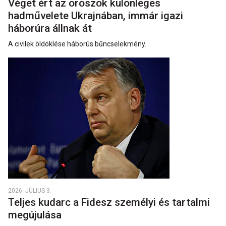
Véget ért az oroszok különleges
hadművelete Ukrajnában, immár igazi
háborúra állnak át
A civilek öldöklése háborús bűncselekmény.
2026. JÚLIUS 3.
Teljes kudarc a Fidesz személyi és tartalmi
megújulása