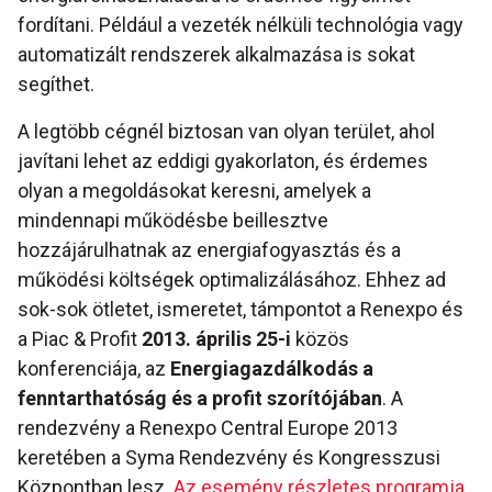
fordítani. Például a vezeték nélküli technológia vagy
automatizált rendszerek alkalmazása is sokat
segíthet.
A legtöbb cégnél biztosan van olyan terület, ahol
javítani lehet az eddigi gyakorlaton, és érdemes
olyan a megoldásokat keresni, amelyek a
mindennapi működésbe beillesztve
hozzájárulhatnak az energiafogyasztás és a
működési költségek optimalizálásához. Ehhez ad
sok-sok ötletet, ismeretet, támpontot a Renexpo és
a Piac & Profit
2013. április 25-i
közös
konferenciája, az
Energiagazdálkodás a
fenntarthatóság és a profit szorítójában
. A
rendezvény a Renexpo Central Europe 2013
keretében a Syma Rendezvény és Kongresszusi
Központban lesz.
Az esemény részletes programja