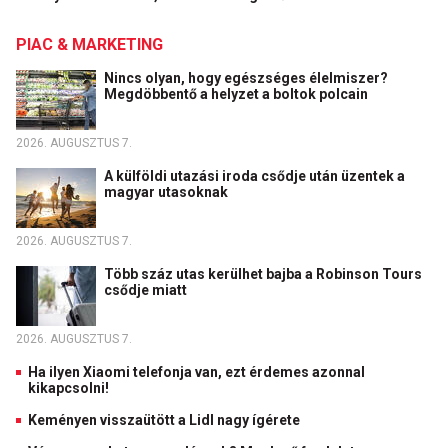
PIAC & MARKETING
Nincs olyan, hogy egészséges élelmiszer?
Megdöbbentő a helyzet a boltok polcain
2026. AUGUSZTUS 7.
A külföldi utazási iroda csődje után üzentek a
magyar utasoknak
2026. AUGUSZTUS 7.
Több száz utas kerülhet bajba a Robinson Tours
csődje miatt
2026. AUGUSZTUS 7.
Ha ilyen Xiaomi telefonja van, ezt érdemes azonnal
kikapcsolni!
Keményen visszaütött a Lidl nagy ígérete