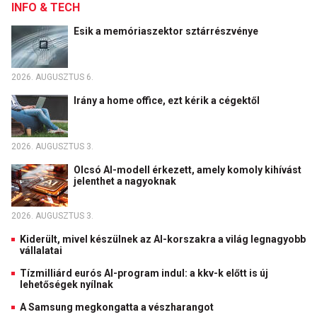
INFO & TECH
Esik a memóriaszektor sztárrészvénye
2026. AUGUSZTUS 6.
Irány a home office, ezt kérik a cégektől
2026. AUGUSZTUS 3.
Olcsó AI-modell érkezett, amely komoly kihívást
jelenthet a nagyoknak
2026. AUGUSZTUS 3.
Kiderült, mivel készülnek az AI-korszakra a világ legnagyobb
vállalatai
Tízmilliárd eurós AI-program indul: a kkv-k előtt is új
lehetőségek nyílnak
A Samsung megkongatta a vészharangot