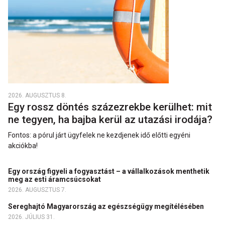
2026. AUGUSZTUS 8.
Egy rossz döntés százezrekbe kerülhet: mit
ne tegyen, ha bajba kerül az utazási irodája?
Fontos: a pórul járt ügyfelek ne kezdjenek idő előtti egyéni
akciókba!
Egy ország figyeli a fogyasztást – a vállalkozások menthetik
meg az esti áramcsúcsokat
2026. AUGUSZTUS 7.
Sereghajtó Magyarország az egészségügy megítélésében
2026. JÚLIUS 31.