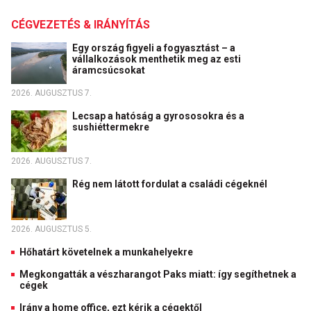
CÉGVEZETÉS & IRÁNYÍTÁS
Egy ország figyeli a fogyasztást – a
vállalkozások menthetik meg az esti
áramcsúcsokat
2026. AUGUSZTUS 7.
Lecsap a hatóság a gyrososokra és a
sushiéttermekre
2026. AUGUSZTUS 7.
Rég nem látott fordulat a családi cégeknél
2026. AUGUSZTUS 5.
Hőhatárt követelnek a munkahelyekre
Megkongatták a vészharangot Paks miatt: így segíthetnek a
cégek
Irány a home office, ezt kérik a cégektől