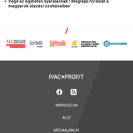
Vége az egyhetes nyaralásnak? Meglepő fordulat a
magyarok utazási szokásaiban
IMPRESSZUM
ÁSZF
MÉDIAAJÁNLAT