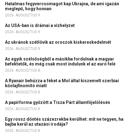
Hatalmas fegyvercsomagot kap Ukrajna, de ami igazán
meglepő, hogy honnan
2026. AUGUSZTUS 9.
Az USA-ban is drámai a vízhelyzet
2026. AUGUSZTUS 9.
Az ukránok szétlövik az oroszok kiskereskedelmét
2026. AUGUSZTUS 9.
Az egyik szélsőségből a másikba fordulnak a magyar
befektetők, és még csak most indulunk el az euró felé
2026. AUGUSZTUS 8.
A Ryanair behúzza a féket a Mol által kiszemelt szerbiai
kőolajfinomító miatt
2026. AUGUSZTUS 8.
A papírforma győzött a Tisza Párt államfőjelölésén
2026. AUGUSZTUS 8.
Egy rossz döntés százezrekbe kerülhet: mit ne tegyen, ha
bajba kerül az utazási irodája?
2026. AUGUSZTUS 8.