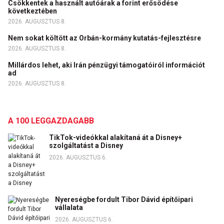
Csökkentek a használt autóárak a forint erősödése
következtében
2026. AUGUSZTUS 8.
Nem sokat költött az Orbán-kormány kutatás-fejlesztésre
2026. AUGUSZTUS 8.
Millárdos lehet, aki Irán pénzügyi támogatóiról információt
ad
2026. AUGUSZTUS 8.
A 100 LEGGAZDAGABB
TikTok-videókkal alakítaná át a Disney+
szolgáltatást a Disney
2026. AUGUSZTUS 6.
Nyereségbe fordult Tibor Dávid építőipari
vállalata
2026. AUGUSZTUS 6.