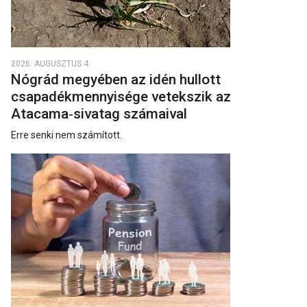
2026. AUGUSZTUS 4.
Nógrád megyében az idén hullott
csapadékmennyisége vetekszik az
Atacama‑sivatag számaival
Erre senki nem számított.