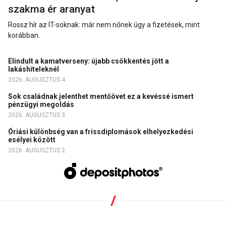
szakma ér aranyat
Rossz hír az IT-soknak: már nem nőnek úgy a fizetések, mint
korábban.
Elindult a kamatverseny: újabb csökkentés jött a
lakáshiteleknél
2026. AUGUSZTUS 4.
Sok családnak jelenthet mentőövet ez a kevéssé ismert
pénzügyi megoldás
2026. AUGUSZTUS 3.
Óriási különbség van a frissdiplomások elhelyezkedési
esélyei között
2026. AUGUSZTUS 2.