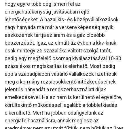
hogy egyre több cég ismeri fel az
energiahatékonyság javításában rejlő
lehetőségeket. A hazai kis- és középvállalkozások
nagy hányada ma már a versenyképesség egyik
eszközének tartja az áram és a gáz olcsóbb
beszerzését. Igaz, az elmúlt tíz évben a kkv-knak
csak mintegy 25 százaléka váltott szolgáltatót,
pedig egy megfelelő csomag kiválasztásával 10-30
százalékos megtakarítás is elérhető. Most pedig
épp a szabadpiacon vásárló vállalkozók fizethetik
meg a kormány rezsicsökkentő intézkedéseinek
jelentős hányadát a rendszerhasználati díjak
emelkedésével. Ha ez nem is kerülhető el egyelőre,
körültekintő működéssel legalább a többletkiadás
elkerülhető. Mert ha jobban odafigyelünk az
energiafelhasználásra, annak meglesz az
eredménye: nem az utcát fűtjük, nem hűtjük az üres