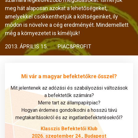
meg hát alaposan azokat a lehetőségeket,
amelyekkel csökkenthetjük a költségeinket, ily
módon is növelve a cég eredményét. Mindemellett
még a környezetet is kíméljük!
2013. ÁPRILIS 15.
PIAC&PROFIT
Mi vár a magyar befektetőkre ősszel?
Mit jelentenek az adózási és szabályozási változások
a befektetők számára?
Merre tart az állampapírpiac?
Hogyan érdemes gondolkodni a hosszú távú
megtakarításokról és az ingatlanbefektetésekről?
Klasszis Befektetői Klub
2026. szeptember 24., Budapest