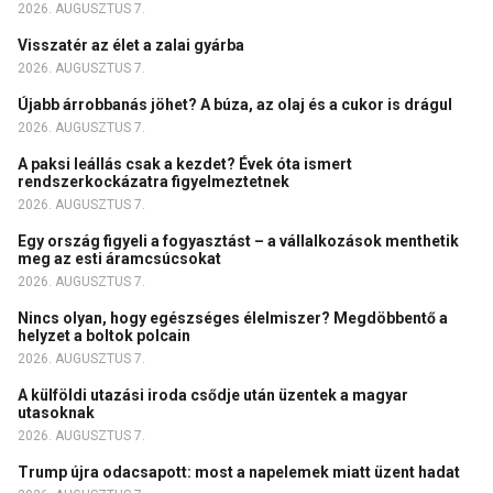
2026. AUGUSZTUS 7.
Visszatér az élet a zalai gyárba
2026. AUGUSZTUS 7.
Újabb árrobbanás jöhet? A búza, az olaj és a cukor is drágul
2026. AUGUSZTUS 7.
A paksi leállás csak a kezdet? Évek óta ismert
rendszerkockázatra figyelmeztetnek
2026. AUGUSZTUS 7.
Egy ország figyeli a fogyasztást – a vállalkozások menthetik
meg az esti áramcsúcsokat
2026. AUGUSZTUS 7.
Nincs olyan, hogy egészséges élelmiszer? Megdöbbentő a
helyzet a boltok polcain
2026. AUGUSZTUS 7.
A külföldi utazási iroda csődje után üzentek a magyar
utasoknak
2026. AUGUSZTUS 7.
Trump újra odacsapott: most a napelemek miatt üzent hadat