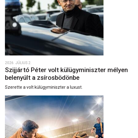
2026. JÚLIUS 2.
Szijjártó Péter volt külügyminiszter mélyen
belenyúlt a zsírosbödönbe
Szerette a volt külügyminiszter a luxust.