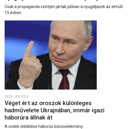
Csak a propaganda szintjén jártak jobban a nyugdíjasok az elmúlt
15 évben.
2026. JÚLIUS 6.
Véget ért az oroszok különleges
hadművelete Ukrajnában, immár igazi
háborúra állnak át
A civilek öldöklése háborús bűncselekmény.