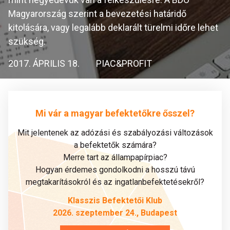
Magyarország szerint a bevezetési határidő
kitolására, vagy legalább deklarált türelmi időre lehet
szükség.
2017. ÁPRILIS 18.
PIAC&PROFIT
Mi vár a magyar befektetőkre ősszel?
Mit jelentenek az adózási és szabályozási változások
a befektetők számára?
Merre tart az állampapírpiac?
Hogyan érdemes gondolkodni a hosszú távú
megtakarításokról és az ingatlanbefektetésekről?
Klasszis Befektetői Klub
2026. szeptember 24., Budapest