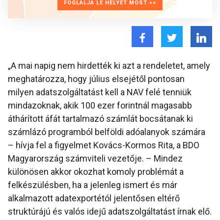
FOGLALJA LE HELYÉT MOST >>
„A mai napig nem hirdették ki azt a rendeletet, amely
meghatározza, hogy július elsejétől pontosan
milyen adatszolgáltatást kell a NAV felé tenniük
mindazoknak, akik 100 ezer forintnál magasabb
áthárított áfát tartalmazó számlát bocsátanak ki
számlázó programból belföldi adóalanyok számára
– hívja fel a figyelmet Kovács-Kormos Rita, a BDO
Magyarország számviteli vezetője. – Mindez
különösen akkor okozhat komoly problémát a
felkészülésben, ha a jelenleg ismert és már
alkalmazott adatexportétól jelentősen eltérő
struktúrájú és valós idejű adatszolgáltatást írnak elő.