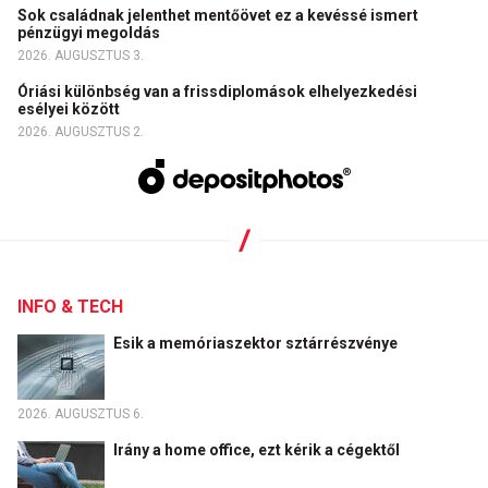
Sok családnak jelenthet mentőövet ez a kevéssé ismert
pénzügyi megoldás
2026. AUGUSZTUS 3.
Óriási különbség van a frissdiplomások elhelyezkedési
esélyei között
2026. AUGUSZTUS 2.
INFO & TECH
Esik a memóriaszektor sztárrészvénye
2026. AUGUSZTUS 6.
Irány a home office, ezt kérik a cégektől