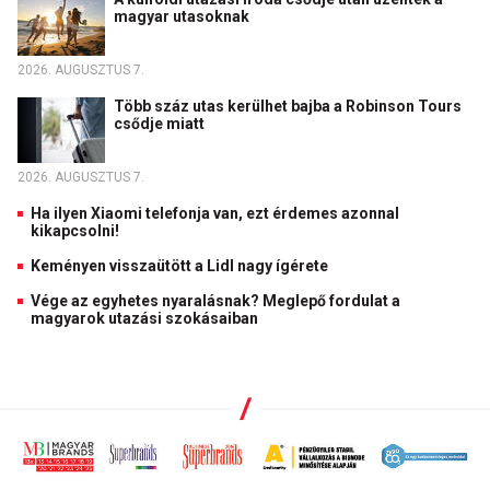
magyar utasoknak
2026. AUGUSZTUS 7.
Több száz utas kerülhet bajba a Robinson Tours
csődje miatt
2026. AUGUSZTUS 7.
Ha ilyen Xiaomi telefonja van, ezt érdemes azonnal
kikapcsolni!
Keményen visszaütött a Lidl nagy ígérete
Vége az egyhetes nyaralásnak? Meglepő fordulat a
magyarok utazási szokásaiban