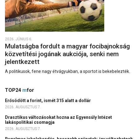
2026. JÚNIUS 6.
Mulatságba fordult a magyar focibajnokság
közvetítési jogának aukciója, senki nem
jelentkezett
A politikusok, fene nagy étvágyukban, a sportot is bekebelezték.
TOP24
m
for
Erősödött a forint, ismét 315 alatt a dollár
2026. AUGUSZTUS 7.
Drasztikus változásokat hozna az Egyensúly Intézet
lakáspolitikai csomagja
2026. AUGUSZTUS 7.
Rugalmas iskolakezdés, hosszabb szünetek: így változhatnak