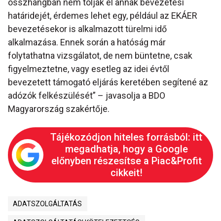
összhangban nem tolják el annak bevezetési
határidejét, érdemes lehet egy, például az EKÁER
bevezetésekor is alkalmazott türelmi idő
alkalmazása. Ennek során a hatóság már
folytathatna vizsgálatot, de nem büntetne, csak
figyelmeztetne, vagy esetleg az idei évtől
bevezetett támogató eljárás keretében segítené az
adózók felkészülését” – javasolja a BDO
Magyarország szakértője.
Tájékozódjon hiteles forrásból: itt
megadhatja, hogy a Google
előnyben részesítse a Piac&Profit
cikkeit!
ADATSZOLGÁLTATÁS