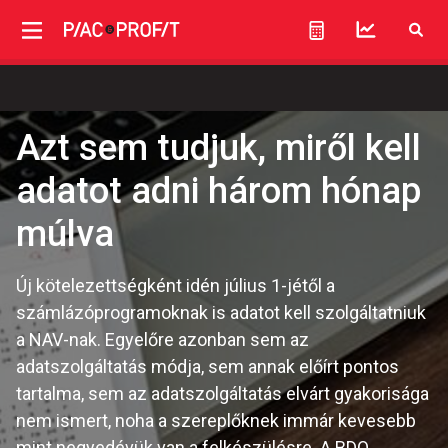
Azt sem tudjuk, miről kell
adatot adni három hónap
múlva
Új kötelezettségként idén július 1-jétől a
számlázóprogramoknak is adatot kell szolgáltatniuk
a NAV-nak. Egyelőre azonban sem az
adatszolgáltatás módja, sem annak előírt pontos
tartalma, sem az adatszolgáltatás elvárt gyakorisága
nem ismert, noha a szereplőknek immár kevesebb
mint negyedévük van a felkészülésre. A BDO