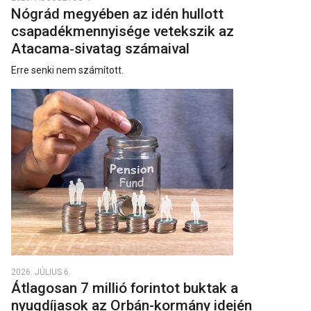
Nógrád megyében az idén hullott
csapadékmennyisége vetekszik az
Atacama‑sivatag számaival
Erre senki nem számított.
2026. JÚLIUS 6.
Átlagosan 7 millió forintot buktak a
nyugdíjasok az Orbán-kormány idején