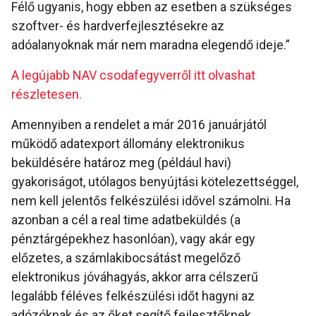
Félő ugyanis, hogy ebben az esetben a szükséges
szoftver- és hardverfejlesztésekre az
adóalanyoknak már nem maradna elegendő ideje.”
A legújabb NAV csodafegyverről itt olvashat
részletesen.
Amennyiben a rendelet a már 2016 januárjától
működő adatexport állomány elektronikus
beküldésére határoz meg (például havi)
gyakoriságot, utólagos benyújtási kötelezettséggel,
nem kell jelentős felkészülési idővel számolni. Ha
azonban a cél a real time adatbeküldés (a
pénztárgépekhez hasonlóan), vagy akár egy
előzetes, a számlakibocsátást megelőző
elektronikus jóváhagyás, akkor arra célszerű
legalább féléves felkészülési időt hagyni az
adózóknak és az őket segítő fejlesztőknek.