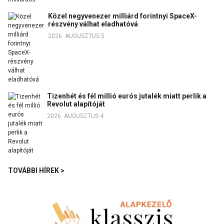
Közel negyvenezer milliárd forintnyi SpaceX-
részvény válhat eladhatóvá
2026. AUGUSZTUS 5.
Tizenhét és fél millió eurós jutalék miatt perlik a
Revolut alapítóját
2026. AUGUSZTUS 4.
TOVÁBBI HÍREK >