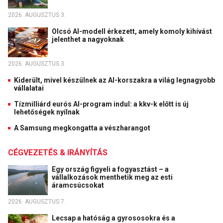
2026. AUGUSZTUS 3.
Olcsó AI-modell érkezett, amely komoly kihívást
jelenthet a nagyoknak
2026. AUGUSZTUS 3.
Kiderült, mivel készülnek az AI-korszakra a világ legnagyobb
vállalatai
Tízmilliárd eurós AI-program indul: a kkv-k előtt is új
lehetőségek nyílnak
A Samsung megkongatta a vészharangot
CÉGVEZETÉS & IRÁNYÍTÁS
Egy ország figyeli a fogyasztást – a
vállalkozások menthetik meg az esti
áramcsúcsokat
2026. AUGUSZTUS 7.
Lecsap a hatóság a gyrososokra és a