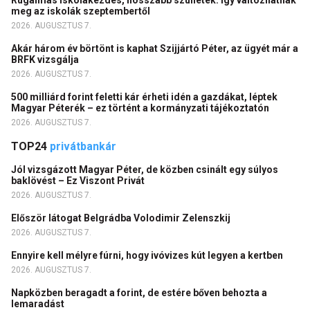
meg az iskolák szeptembertől
2026. AUGUSZTUS 7.
Akár három év börtönt is kaphat Szijjártó Péter, az ügyét már a
BRFK vizsgálja
2026. AUGUSZTUS 7.
500 milliárd forint feletti kár érheti idén a gazdákat, léptek
Magyar Péterék – ez történt a kormányzati tájékoztatón
2026. AUGUSZTUS 7.
TOP24
privátbankár
Jól vizsgázott Magyar Péter, de közben csinált egy súlyos
baklövést – Ez Viszont Privát
2026. AUGUSZTUS 7.
Először látogat Belgrádba Volodimir Zelenszkij
2026. AUGUSZTUS 7.
Ennyire kell mélyre fúrni, hogy ivóvizes kút legyen a kertben
2026. AUGUSZTUS 7.
Napközben beragadt a forint, de estére bőven behozta a
lemaradást