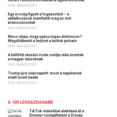
ismert rendszerkockázatra figyelmeztetnek
2026. AUGUSZTUS 7.
Egy ország figyeli a fogyasztást – a
vállalkozások menthetik meg az esti
áramcsúcsokat
2026. AUGUSZTUS 7.
Nincs olyan, hogy egészséges élelmiszer?
Megdöbbentő a helyzet a boltok polcain
2026. AUGUSZTUS 7.
A külföldi utazási iroda csődje után üzentek
a magyar utasoknak
2026. AUGUSZTUS 7.
Trump újra odacsapott: most a napelemek
miatt üzent hadat
2026. AUGUSZTUS 7.
A 100 LEGGAZDAGABB
TikTok-videókkal alakítaná át a
Disney+ szolgáltatást a Disney