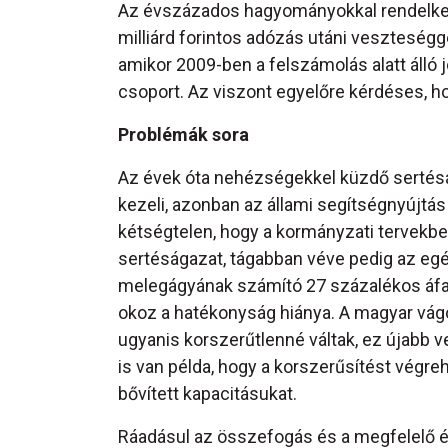
Az évszázados hagyományokkal rendelkező, 
milliárd forintos adózás utáni vesztesé
amikor 2009-ben a felszámolás alatt álló
csoport. Az viszont egyelőre kérdéses, hog
Problémák sora
Az évek óta nehézségekkel küzdő sertésá
kezeli, azonban az állami segítségnyújtás 
kétségtelen, hogy a kormányzati tervekben
sertéságazat, tágabban véve pedig az eg
melegágyának számító 27 százalékos áfak
okoz a hatékonyság hiánya. A magyar vág
ugyanis korszerűtlenné váltak, ez újabb
is van példa, hogy a korszerűsítést végreh
bővített kapacitásukat.
Ráadásul az összefogás és a megfelelő é