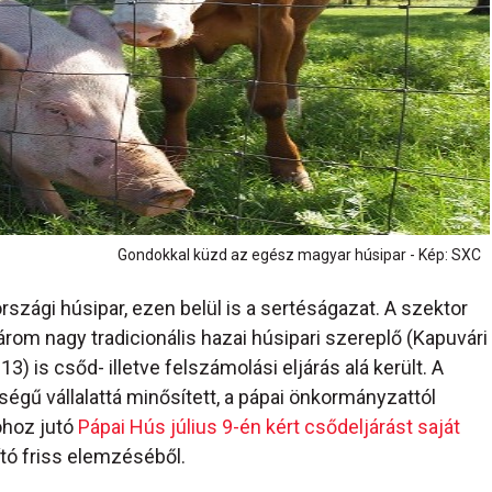
Gondokkal küzd az egész magyar húsipar - Kép: SXC
zági húsipar, ezen belül is a sertéságazat. A szektor
árom nagy tradicionális hazai húsipari szereplő (Kapuvári
 is csőd- illetve felszámolási eljárás alá került. A
őségű vállalattá minősített, a pápai önkormányzattól
óhoz jutó
Pápai Hús július 9-én kért csődeljárást saját
ító friss elemzéséből.