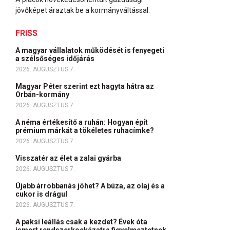
jövőképet áraztak be a kormányváltással.
FRISS
A magyar vállalatok működését is fenyegeti
a szélsőséges időjárás
2026. AUGUSZTUS 7.
Magyar Péter szerint ezt hagyta hátra az
Orbán-kormány
2026. AUGUSZTUS 7.
A néma értékesítő a ruhán: Hogyan épít
prémium márkát a tökéletes ruhacímke?
2026. AUGUSZTUS 7.
Visszatér az élet a zalai gyárba
2026. AUGUSZTUS 7.
Újabb árrobbanás jöhet? A búza, az olaj és a
cukor is drágul
2026. AUGUSZTUS 7.
A paksi leállás csak a kezdet? Évek óta