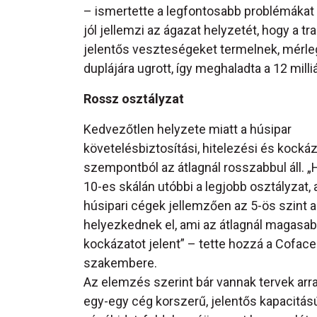
– ismertette a legfontosabb problémákat
jól jellemzi az ágazat helyzetét, hogy a
jelentős veszteségeket termelnek, mérle
duplájára ugrott, így meghaladta a 12 milliá
Rossz osztályzat
Kedvezőtlen helyzete miatt a húsipar
követelésbiztosítási, hitelezési és kockáz
szempontból az átlagnál rosszabbul áll. „H
10-es skálán utóbbi a legjobb osztályzat, 
húsipari cégek jellemzően az 5-ös szint a
helyezkednek el, ami az átlagnál magasa
kockázatot jelent” – tette hozzá a Coface
szakembere.
Az elemzés szerint bár vannak tervek arra
egy-egy cég korszerű, jelentős kapacitás