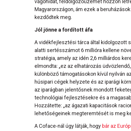
vágóhidat, feldolgozóüzemet hozzon létr
Magyarországon, ám ezek a beruházások 
kezdődtek meg.
Jól jönne a fordított áfa
A vidékfejlesztési tárca által kidolgozott s
alatti sertésszámot 6 millióra kellene növ
stratégia, amely az idén 2,6 milliárdos ker
elmondta: „ez az elhatározás üdvözlendő, 
különböző támogatásokon kívül nyilván az
húsipari cégek helyzete és az iparági kör
az iparágban jelentősnek mondott fekete
technológiai fejlesztésekre és a magasa
Hozzátette: „az ágazati kapacitások raci
lehetőségeinek megteremtését is meg kel
A Coface-nál úgy látják, hogy
bár az Európ