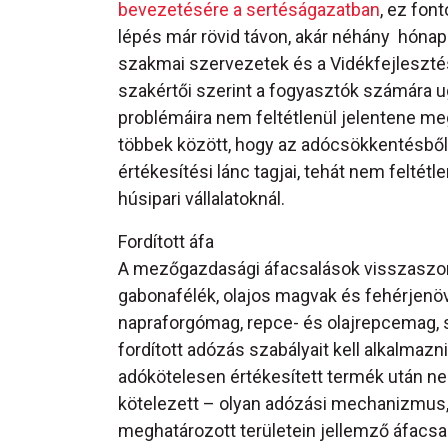
bevezetésére a sertéságazatban
, ez fon
lépés már rövid távon, akár néhány hónap
szakmai szervezetek és a Vidékfejlesztés
szakértői szerint a fogyasztók számára 
problémáira nem feltétlenül jelentene me
többek között, hogy az adócsökkentésből 
értékesítési lánc tagjai, tehát nem felté
húsipari vállalatoknál.
Fordított áfa
A mezőgazdasági áfacsalások visszaszorí
gabonafélék, olajos magvak és fehérjenövén
napraforgómag, repce- és olajrepcemag, s
fordított adózás szabályait kell alkalmazni
adókötelesen értékesített termék után ne
kötelezett – olyan adózási mechanizmu
meghatározott területein jellemző áfacsal