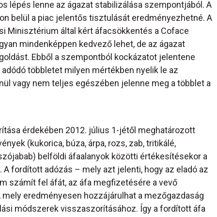
tos lépés lenne az ágazat stabilizálása szempontjából. A
on belül a piac jelentős tisztulását eredményezhetné. A
i Minisztérium által kért áfacsökkentés a Coface
ugyan mindenképpen kedvező lehet, de az ágazat
goldást. Ebből a szempontból kockázatot jelentene
adódó többletet milyen mértékben nyelik le az
tlenül vagy nem teljes egészében jelenne meg a többlet a
tása érdekében 2012. július 1-jétől meghatározott
yek (kukorica, búza, árpa, rozs, zab, tritikálé,
zójabab) belföldi áfaalanyok közötti értékesítésekor a
. A fordított adózás – mely azt jelenti, hogy az eladó az
m számít fel áfát, az áfa megfizetésére a vevő
s, mely eredményesen hozzájárulhat a mezőgazdaság
ási módszerek visszaszorításához. Így a fordított áfa