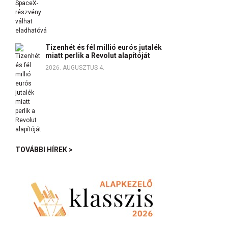
Tizenhét és fél millió eurós jutalék
miatt perlik a Revolut alapítóját
2026. AUGUSZTUS 4.
TOVÁBBI HÍREK >