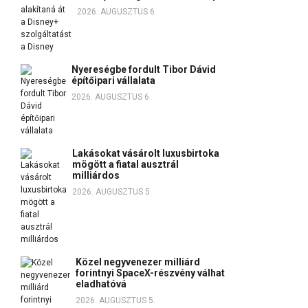
2026. AUGUSZTUS 6.
Nyereségbe fordult Tibor Dávid
építőipari vállalata
2026. AUGUSZTUS 6.
Lakásokat vásárolt luxusbirtoka
mögött a fiatal ausztrál
milliárdos
2026. AUGUSZTUS 5.
Közel negyvenezer milliárd
forintnyi SpaceX-részvény válhat
eladhatóvá
2026. AUGUSZTUS 5.