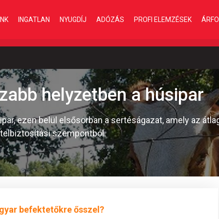
INK
INGATLAN
NYUGDÍJ
ADÓZÁS
PROFI ELEMZÉSEK
ÁRFO
szabb helyzetben a húsipar
ar, ezen belül elsősorban a sertéságazat, amely az átl
telbiztosítási szempontból.
gyar befektetőkre ősszel?