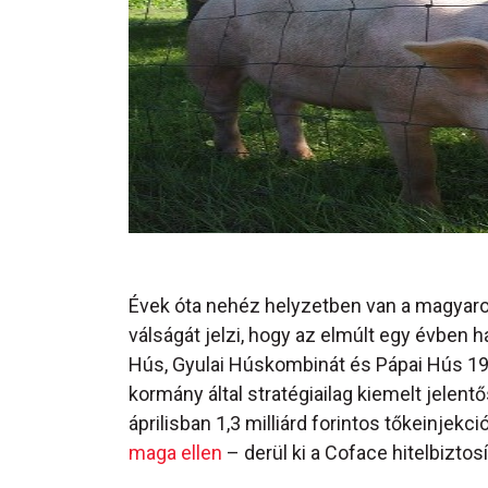
Évek óta nehéz helyzetben van a magyarors
válságát jelzi, hogy az elmúlt egy évben h
Hús, Gyulai Húskombinát és Pápai Hús 1913)
kormány által stratégiailag kiemelt jelent
áprilisban 1,3 milliárd forintos tőkeinjekci
maga ellen
– derül ki a Coface hitelbiztos