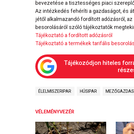
bevezetése a tisztességes piaci szerepl
Az intézkedés fehéríti a gazdaságot, és á
jétől alkalmazandó fordított adózásról, az 
besorolásáról szóló tájékoztatók megteki
Tájékoztató a fordított adózásról
Tájékoztató a termékek tarifális besorolás
Tájékozódjon hiteles forr
részes
ÉLELMISZERIPAR
HÚSIPAR
MEZŐGAZDAS
VÉLEMÉNYVEZÉR