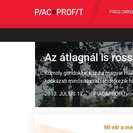
FRISS CIKKE
Az átlagnál is ros
Komoly gondokkal küzd a magyar húsip
kockázati minősítéssel rendelkezik hi
2013. JÚLIUS 17.
PIAC&PROFIT
Mi vár a ma