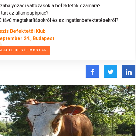
szabályozási változások a befektetők számára?
tart az állampapírpiac?
távú megtakarításokról és az ingatlanbefektetésekről?
szis Befektetői Klub
zeptember 24., Budapest
ALJA LE HELYÉT MOST >>