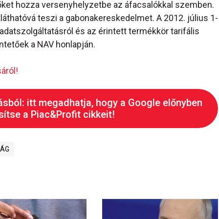
őket hozza versenyhelyzetbe az áfacsalókkal szemben.
tláthatóvá teszi a gabonakereskedelmet. A 2012. július 1-
adatszolgáltatásról és az érintett termékkör tarifális
ntetőek a NAV honlapján.
áról!
ásból: itt megadhatja, hogy a Google előnyben
ítse a Piac&Profit cikkeit!
ÁG