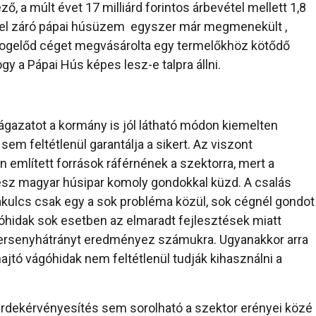
a múlt évet 17 milliárd forintos árbevétel mellett 1,8
ggel záró pápai húsüzem egyszer már megmenekült ,
 jogelőd céget megvásárolta egy termelőkhöz kötődő
y a Pápai Hús képes lesz-e talpra állni.
gazatot a kormány is jól látható módon kiemelten
sem feltétlenül garantálja a sikert. Az viszont
 említett források ráférnének a szektorra, mert a
ész magyar húsipar komoly gondokkal küzd. A csalás
ulcs csak egy a sok probléma közül, sok cégnél gondot
óhidak sok esetben az elmaradt fejlesztések miatt
 versenyhátrányt eredményez számukra. Ugyanakkor arra
ajtó vágóhidak nem feltétlenül tudják kihasználni a
rdekérvényesítés sem sorolható a szektor erényei közé