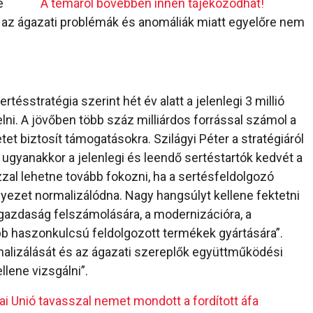
e
A témáról bővebben innen tájékozódhat!
az ágazati problémák és anomáliák miatt egyelőre nem
ertésstratégia szerint hét év alatt a jelenlegi 3 millió
elni. A jövőben több száz milliárdos forrással számol a
etet biztosít támogatásokra. Szilágyi Péter a stratégiáról
ugyanakkor a jelenlegi és leendő sertéstartók kedvét a
zal lehetne tovább fokozni, ha a sertésfeldolgozó
nyezet normalizálódna. Nagy hangsúlyt kellene fektetni
gazdaság felszámolására, a modernizációra, a
bb haszonkulcsú feldolgozott termékek gyártására”.
onalizálását és az ágazati szereplők együttműködési
lene vizsgálni”.
ai Unió tavasszal nemet mondott a fordított áfa