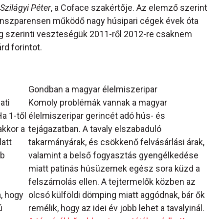
Szilágyi Péter
, a Coface szakértője. Az elemző szerint
 transzparensen működő nagy húsipari cégek évek óta
g szerinti veszteségük 2011-ről 2012-re csaknem
rd forintot.
Gondban a magyar élelmiszeripar
ati
Komoly problémák vannak a magyar
a 1-től
élelmiszeripar gerincét adó hús- és
akkor a
tejágazatban. A tavaly elszabaduló
latt
takarmányárak, és csökkenő felvásárlási árak,
bb
valamint a belső fogyasztás gyengélkedése
miatt patinás húsüzemek egész sora küzd a
felszámolás ellen. A tejtermelők közben az
, hogy
olcsó külföldi dömping miatt aggódnak, bár ők
ú
remélik, hogy az idei év jobb lehet a tavalyinál.