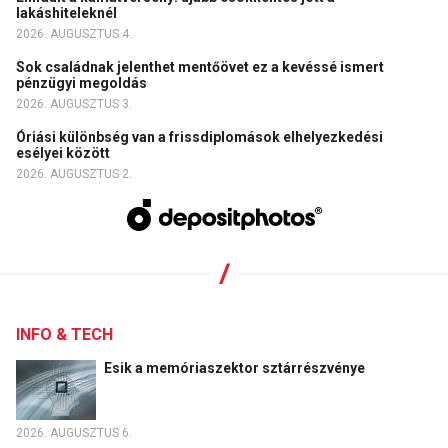
lakáshiteleknél
2026. AUGUSZTUS 4.
Sok családnak jelenthet mentőövet ez a kevéssé ismert
pénzügyi megoldás
2026. AUGUSZTUS 3.
Óriási különbség van a frissdiplomások elhelyezkedési
esélyei között
2026. AUGUSZTUS 2.
INFO & TECH
Esik a memóriaszektor sztárrészvénye
2026. AUGUSZTUS 6.