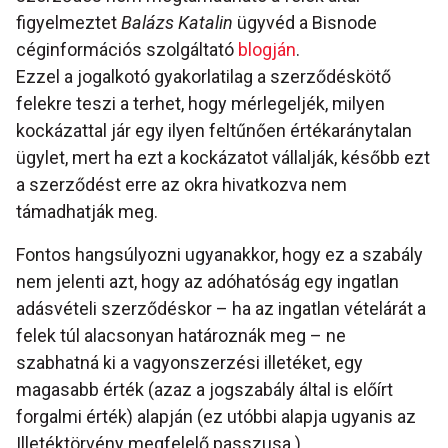
figyelmeztet
Balázs Katalin
ügyvéd a Bisnode
céginformációs szolgáltató
blogján
.
Ezzel a jogalkotó gyakorlatilag a szerződéskötő
felekre teszi a terhet, hogy mérlegeljék, milyen
kockázattal jár egy ilyen feltűnően értékaránytalan
ügylet, mert ha ezt a kockázatot vállalják, később ezt
a szerződést erre az okra hivatkozva nem
támadhatják meg.
Fontos hangsúlyozni ugyanakkor, hogy ez a szabály
nem jelenti azt, hogy az adóhatóság egy ingatlan
adásvételi szerződéskor – ha az ingatlan vételárát a
felek túl alacsonyan határoznák meg – ne
szabhatná ki a vagyonszerzési illetéket, egy
magasabb érték (azaz a jogszabály által is előírt
forgalmi érték) alapján (ez utóbbi alapja ugyanis az
Illetéktörvény megfelelő passzusa.)