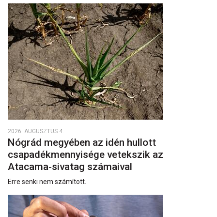
2026. AUGUSZTUS 4.
Nógrád megyében az idén hullott
csapadékmennyisége vetekszik az
Atacama‑sivatag számaival
Erre senki nem számított.