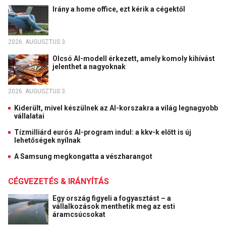
Irány a home office, ezt kérik a cégektől
2026. AUGUSZTUS 3.
Olcsó AI-modell érkezett, amely komoly kihívást
jelenthet a nagyoknak
2026. AUGUSZTUS 3.
Kiderült, mivel készülnek az AI-korszakra a világ legnagyobb
vállalatai
Tízmilliárd eurós AI-program indul: a kkv-k előtt is új
lehetőségek nyílnak
A Samsung megkongatta a vészharangot
CÉGVEZETÉS & IRÁNYÍTÁS
Egy ország figyeli a fogyasztást – a
vállalkozások menthetik meg az esti
áramcsúcsokat