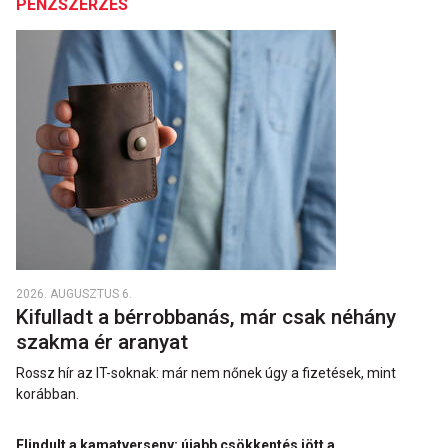
PÉNZSZERZÉS
2026. AUGUSZTUS 6.
Kifulladt a bérrobbanás, már csak néhány
szakma ér aranyat
Rossz hír az IT-soknak: már nem nőnek úgy a fizetések, mint
korábban.
Elindult a kamatverseny: újabb csökkentés jött a