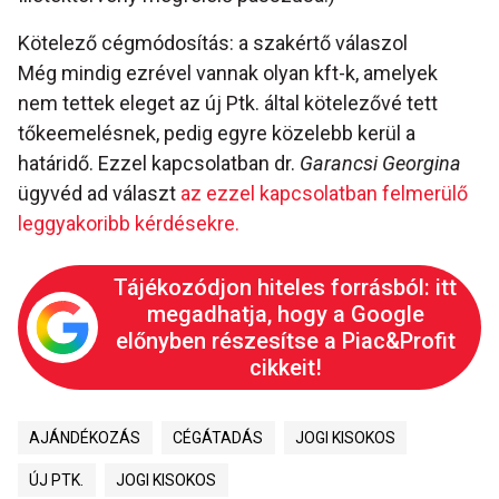
Kötelező cégmódosítás: a szakértő válaszol
Még mindig ezrével vannak olyan kft-k, amelyek
nem tettek eleget az új Ptk. által kötelezővé tett
tőkeemelésnek, pedig egyre közelebb kerül a
határidő. Ezzel kapcsolatban dr.
Garancsi Georgina
ügyvéd ad választ
az ezzel kapcsolatban felmerülő
leggyakoribb kérdésekre.
Tájékozódjon hiteles forrásból: itt
megadhatja, hogy a Google
előnyben részesítse a Piac&Profit
cikkeit!
AJÁNDÉKOZÁS
CÉGÁTADÁS
JOGI KISOKOS
ÚJ PTK.
JOGI KISOKOS