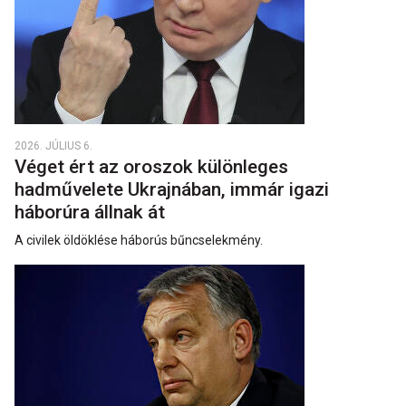
2026. JÚLIUS 6.
Véget ért az oroszok különleges
hadművelete Ukrajnában, immár igazi
háborúra állnak át
A civilek öldöklése háborús bűncselekmény.