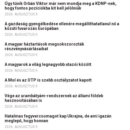
Úgy tűnik Orbán Viktor már nem mondja meg a KDNP-nek,
hogy fontos pozíciókba kit kell jelölniük
2026. AUGUSZTUS 9.
A gazdaság gyengélkedése ellenére megállíthatatlanul nő a
közúti fuvarozás Európában
2026. AUGUSZTUS 9.
A magyar háztartások megsokszorozták
részvényvásárlásaikat
2026. AUGUSZTUS 9.
A magyarok a világ legnagyobb utazói között
2026. AUGUSZTUS 9.
A Mol és az OTP is szebb osztályzatot kapott
2026. AUGUSZTUS 9.
Vége az urambátyám-rendszernek az állami földek
hasznosításában is
2026. AUGUSZTUS 9.
Hatalmas fegyvercsomagot kap Ukrajna, de ami igazán
meglepő, hogy honnan
2026. AUGUSZTUS 9.