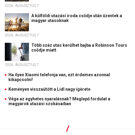
2026. AUGUSZTUS 7.
A külföldi utazási iroda csődje után üzentek a
magyar utasoknak
2026. AUGUSZTUS 7.
Több száz utas kerülhet bajba a Robinson Tours
csődje miatt
2026. AUGUSZTUS 7.
Ha ilyen Xiaomi telefonja van, ezt érdemes azonnal
kikapcsolni!
Keményen visszaütött a Lidl nagy ígérete
Vége az egyhetes nyaralásnak? Meglepő fordulat a
magyarok utazási szokásaiban