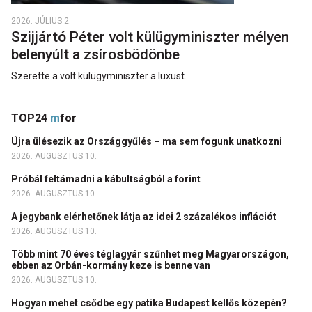
2026. JÚLIUS 2.
Szijjártó Péter volt külügyminiszter mélyen
belenyúlt a zsírosbödönbe
Szerette a volt külügyminiszter a luxust.
TOP24
m
for
Újra ülésezik az Országgyűlés – ma sem fogunk unatkozni
2026. AUGUSZTUS 10.
Próbál feltámadni a kábultságból a forint
2026. AUGUSZTUS 10.
A jegybank elérhetőnek látja az idei 2 százalékos inflációt
2026. AUGUSZTUS 10.
Több mint 70 éves téglagyár szűnhet meg Magyarországon,
ebben az Orbán-kormány keze is benne van
2026. AUGUSZTUS 10.
Hogyan mehet csődbe egy patika Budapest kellős közepén?