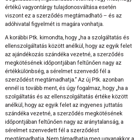
értékű vagyontárgy tulajdonosváltása esetén
viszont ez a szerződés megtámadható – és az
adóhivatal figyelmét is magára vonhatja.
A korábbi Ptk. kimondta, hogy „ha a szolgáltatás és
ellenszolgáltatás között anélkül, hogy az egyik felet
az ajándékozás szándéka vezetné, a szerződés
megkötésének időpontjában feltűnően nagy az
értékkülönbség, a sérelmet szenvedő fél a
szerződést megtámadhatja.” Az új Ptk. azonban
ennél is tovább ment, és úgy fogalmaz, hogy „ha a
szolgáltatás és az ellenszolgáltatás értéke között
anélkül, hogy az egyik felet az ingyenes juttatás
szándéka vezetné, a szerződés megkötésének
időpontjában feltűnően nagy az aránytalanság, a
sérelmet szenvedett fél a szerződést
megtámadhatja. Nem támadhatja meg ugyanakkor a