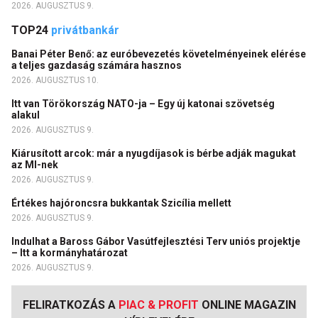
2026. AUGUSZTUS 9.
TOP24
privátbankár
Banai Péter Benő: az euróbevezetés követelményeinek elérése
a teljes gazdaság számára hasznos
2026. AUGUSZTUS 10.
Itt van Törökország NATO-ja – Egy új katonai szövetség
alakul
2026. AUGUSZTUS 9.
Kiárusított arcok: már a nyugdíjasok is bérbe adják magukat
az MI-nek
2026. AUGUSZTUS 9.
Értékes hajóroncsra bukkantak Szicília mellett
2026. AUGUSZTUS 9.
Indulhat a Baross Gábor Vasútfejlesztési Terv uniós projektje
– Itt a kormányhatározat
2026. AUGUSZTUS 9.
FELIRATKOZÁS A
PIAC & PROFIT
ONLINE MAGAZIN