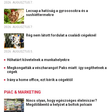
2026. AUGUSZTUS 7.
Lecsap a hatóság a gyrososokra és a
sushiéttermekre
2026. AUGUSZTUS 7.
Rég nem látott fordulat a családi cégeknél
2026. AUGUSZTUS 5.
Hőhatárt követelnek a munkahelyekre
Megkongatták a vészharangot Paks miatt: így segíthetnek a
cégek
Irány a home office, ezt kérik a cégektől
PIAC & MARKETING
Nincs olyan, hogy egészséges élelmiszer?
Megdöbbentő a helyzet a boltok polcain