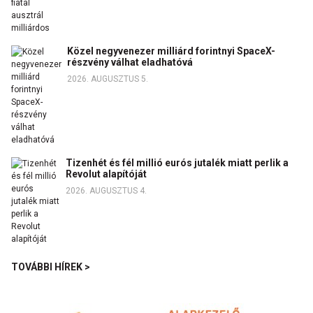
Közel negyvenezer milliárd forintnyi SpaceX-
részvény válhat eladhatóvá
2026. AUGUSZTUS 5.
Tizenhét és fél millió eurós jutalék miatt perlik a
Revolut alapítóját
2026. AUGUSZTUS 4.
TOVÁBBI HÍREK >