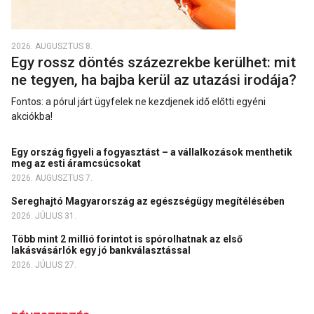
2026. AUGUSZTUS 8.
Egy rossz döntés százezrekbe kerülhet: mit
ne tegyen, ha bajba kerül az utazási irodája?
Fontos: a pórul járt ügyfelek ne kezdjenek idő előtti egyéni
akciókba!
Egy ország figyeli a fogyasztást – a vállalkozások menthetik
meg az esti áramcsúcsokat
2026. AUGUSZTUS 7.
Sereghajtó Magyarország az egészségügy megítélésében
2026. JÚLIUS 31.
Több mint 2 millió forintot is spórolhatnak az első
lakásvásárlók egy jó bankválasztással
2026. JÚLIUS 27.