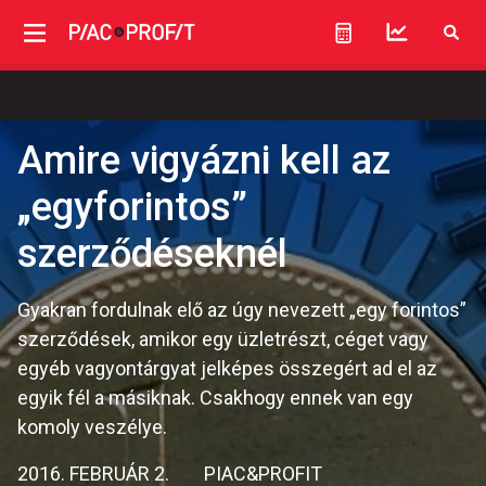
Amire vigyázni kell az
„egyforintos”
szerződéseknél
Gyakran fordulnak elő az úgy nevezett „egy forintos”
szerződések, amikor egy üzletrészt, céget vagy
egyéb vagyontárgyat jelképes összegért ad el az
egyik fél a másiknak. Csakhogy ennek van egy
komoly veszélye.
2016. FEBRUÁR 2.
PIAC&PROFIT