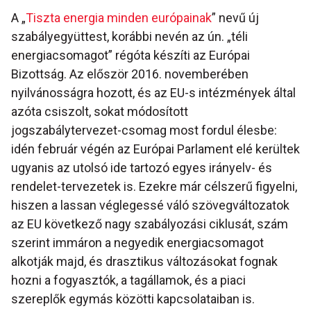
A „
Tiszta energia minden európainak
” nevű új
szabályegyüttest, korábbi nevén az ún. „téli
energiacsomagot” régóta készíti az Európai
Bizottság. Az először 2016. novemberében
nyilvánosságra hozott, és az EU-s intézmények által
azóta csiszolt, sokat módosított
jogszabálytervezet-csomag most fordul élesbe:
idén február végén az Európai Parlament elé kerültek
ugyanis az utolsó ide tartozó egyes irányelv- és
rendelet-tervezetek is. Ezekre már célszerű figyelni,
hiszen a lassan véglegessé váló szövegváltozatok
az EU következő nagy szabályozási ciklusát, szám
szerint immáron a negyedik energiacsomagot
alkotják majd, és drasztikus változásokat fognak
hozni a fogyasztók, a tagállamok, és a piaci
szereplők egymás közötti kapcsolataiban is.