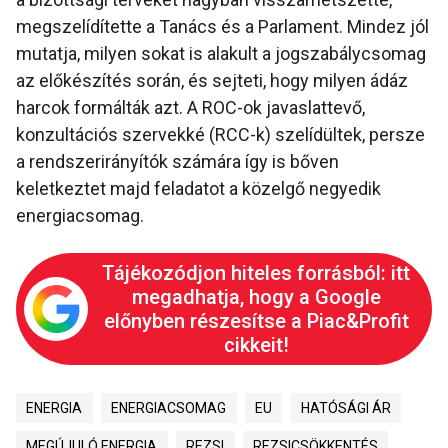
megszelídítette a Tanács és a Parlament. Mindez jól
mutatja, milyen sokat is alakult a jogszabálycsomag
az előkészítés során, és sejteti, hogy milyen ádáz
harcok formálták azt. A ROC-ok javaslattevő,
konzultációs szervekké (RCC-k) szelídültek, persze
a rendszerirányítók számára így is bőven
keletkeztet majd feladatot a közelgő negyedik
energiacsomag.
Tájékozódjon hiteles forrásból: itt
megadhatja, hogy a Google
előnyben részesítse a Piac&Profit
cikkeit!
ENERGIA
ENERGIACSOMAG
EU
HATÓSÁGI ÁR
MEGÚJULÓ ENERGIA
REZSI
REZSICSÖKKENTÉS