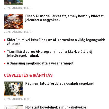
2026. AUGUSZTUS 3.
Olcsó AI-modell érkezett, amely komoly kihívást
jelenthet a nagyoknak
2026. AUGUSZTUS 3.
Kiderült, mivel készülnek az AI-korszakra a világ legnagyobb
vállalatai
Tízmilliárd eurós AI-program indul: a kkv-k előtt is új
lehetőségek nyílnak
A Samsung megkongatta a vészharangot
CÉGVEZETÉS & IRÁNYÍTÁS
Rég nem látott fordulat a családi cégeknél
2026. AUGUSZTUS 5.
Hőhatárt követelnek a munkahelyekre