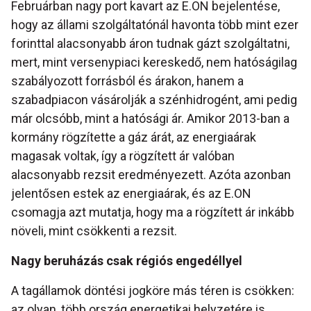
Februárban nagy port kavart az E.ON bejelentése,
hogy az állami szolgáltatónál havonta több mint ezer
forinttal alacsonyabb áron tudnak gázt szolgáltatni,
mert, mint versenypiaci kereskedő, nem hatóságilag
szabályozott forrásból és árakon, hanem a
szabadpiacon vásárolják a szénhidrogént, ami pedig
már olcsóbb, mint a hatósági ár. Amikor 2013-ban a
kormány rögzítette a gáz árát, az energiaárak
magasak voltak, így a rögzített ár valóban
alacsonyabb rezsit eredményezett. Azóta azonban
jelentősen estek az energiaárak, és az E.ON
csomagja azt mutatja, hogy ma a rögzített ár inkább
növeli, mint csökkenti a rezsit.
Nagy beruházás csak régiós engedéllyel
A tagállamok döntési jogköre más téren is csökken:
az olyan, több ország energetikai helyzetére is