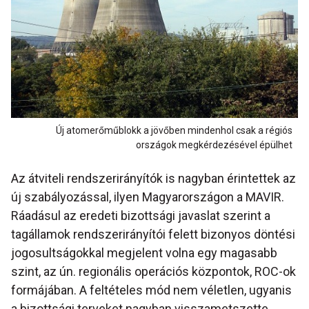
Új atomerőműblokk a jövőben mindenhol csak a régiós
országok megkérdezésével épülhet
Az átviteli rendszerirányítók is nagyban érintettek az
új szabályozással, ilyen Magyarországon a MAVIR.
Ráadásul az eredeti bizottsági javaslat szerint a
tagállamok rendszerirányítói felett bizonyos döntési
jogosultságokkal megjelent volna egy magasabb
szint, az ún. regionális operációs központok, ROC-ok
formájában. A feltételes mód nem véletlen, ugyanis
a bizottsági terveket nagyban visszametszette,