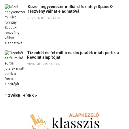
Közel negyvenezer milliárd forintnyi SpaceX-
részvény válhat eladhatóvá
2026. AUGUSZTUS 5.
Tizenhét és fél millió eurós jutalék miatt perlik a
Revolut alapítóját
2026. AUGUSZTUS 4.
TOVÁBBI HÍREK >