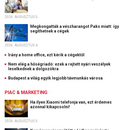
2026. AUGUSZTUS 5.
Megkongatták a vészharangot Paks miatt: így
segíthetnek a cégek
2026. AUGUSZTUS 4.
Irány a home office, ezt kérik a cégektől
Nem elég a hőségriadó: ezek a rejtett nyári veszélyek
leselkednek a dolgozókra
Budapest a világ egyik legjobb távmunkás városa
PIAC & MARKETING
Ha ilyen Xiaomi telefonja van, ezt érdemes
azonnal kikapcsolni!
2026. AUGUSZTUS 5.