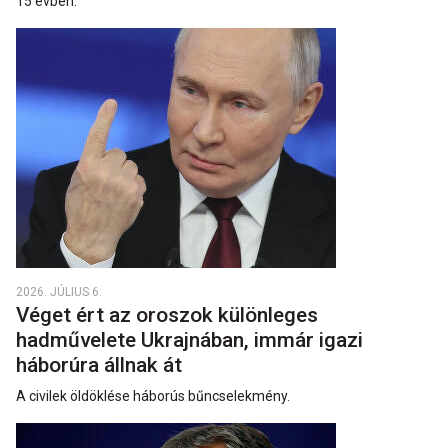
15 évben.
2026. JÚLIUS 6.
Véget ért az oroszok különleges
hadművelete Ukrajnában, immár igazi
háborúra állnak át
A civilek öldöklése háborús bűncselekmény.