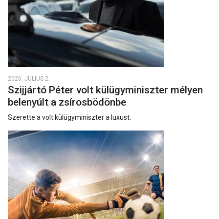
2026. JÚLIUS 2.
Szijjártó Péter volt külügyminiszter mélyen
belenyúlt a zsírosbödönbe
Szerette a volt külügyminiszter a luxust.