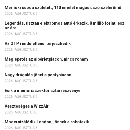
Mérnöki csoda született, 110 emelet magas úszó szélerőmű
2026. AUGUSZTUS 6.
Legendás, tisztán elektromos autó érkezik, 8 millió forint lesz
az ára
2026. AUGUSZTUS 6.
Az OTP rendületlenül terjeszkedik
2026. AUGUSZTUS 6.
Meglepetés az albérletpiacon, nincs roham
2026. AUGUSZTUS 6.
Nagy drágulás jöhet a pontypiacon
2026. AUGUSZTUS 6.
Esik a memóriaszektor sztárrészvénye
2026. AUGUSZTUS 6.
Veszteséges a WizzAir
2026. AUGUSZTUS 6.
Modernizálódik London, jönnek a robotaxik
2026. AUGUSZTUS 6.