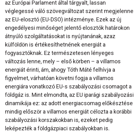
az Európai Parlament által tárgyalt, lassan
véglegessé váló szövegváltozat szerint megjelenne
az EU-elosztó (EU-DSO) intézménye. Ezek az új
engedélyesi minőséget jelentő elosztók határokon
átnyúló szolgáltatásokat is nyújtanának, azaz
külföldön is értékesíthetnének energiát a
fogyasztóknak. Ez természetesen lényeges
változás lenne, mely – első körben – a villamos
energiát érinti, ám, ahogy Tóth Máté felhívja a
figyelmet, várhatóan követni fogja a villamos
energiára vonatkozó EU-s szabályozási csomagot a
földgáz is. Mint elmondta, az EU iparági szabályozási
dinamikája ez: az adott energiacsomag előkésztése
mindig először a villamos energiát célozta a korábbi
szabályozási korszakokban is, ezeket pedig
leképezték a földgázpiaci szabályokban is.