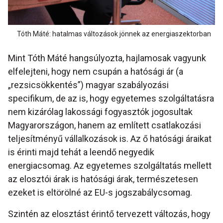
Tóth Máté: hatalmas változások jönnek az energiaszektorban
Mint Tóth Máté hangsúlyozta, hajlamosak vagyunk
elfelejteni, hogy nem csupán a hatósági ár (a
„rezsicsökkentés”) magyar szabályozási
specifikum, de az is, hogy egyetemes szolgáltatásra
nem kizárólag lakossági fogyasztók jogosultak
Magyarországon, hanem az említett csatlakozási
teljesítményű vállalkozások is. Az ő hatósági áraikat
is érinti majd tehát a leendő negyedik
energiacsomag. Az egyetemes szolgáltatás mellett
az elosztói árak is hatósági árak, természetesen
ezeket is eltörölné az EU-s jogszabálycsomag.
Szintén az elosztást érintő tervezett változás, hogy