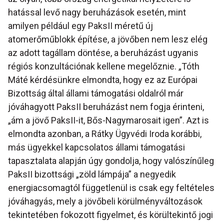
hatással levő nagy beruházások esetén, mint
amilyen például egy PaksII méretű új
atomerőműblokk építése, a jövőben nem lesz elég
az adott tagállam döntése, a beruházást ugyanis
régiós konzultációnak kellene megelőznie. „Tóth
Máté kérdésünkre elmondta, hogy ez az Európai
Bizottság által állami támogatási oldalról már
jóváhagyott PaksII beruházást nem fogja érinteni,
„ám a jövő PaksII-it, Bős-Nagymarosait igen”. Azt is
elmondta azonban, a Rátky Ügyvédi Iroda korábbi,
más ügyekkel kapcsolatos állami támogatási
tapasztalata alapján úgy gondolja, hogy valószínűleg
PaksII bizottsági „zöld lámpája” a negyedik
energiacsomagtól függetlenül is csak egy feltételes
jóváhagyás, mely a jövőbeli körülményváltozások
tekintetében fokozott figyelmet, és körültekintő jogi