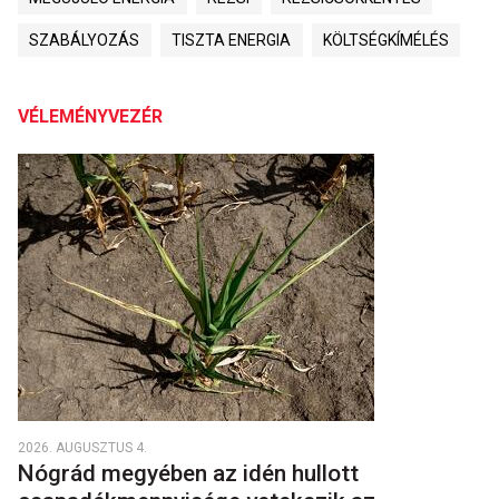
SZABÁLYOZÁS
TISZTA ENERGIA
KÖLTSÉGKÍMÉLÉS
VÉLEMÉNYVEZÉR
2026. AUGUSZTUS 4.
Nógrád megyében az idén hullott