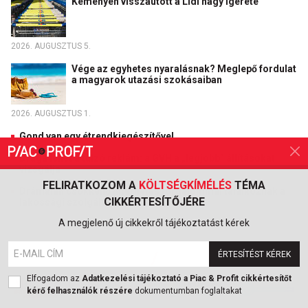
Keményen visszaütött a Lidl nagy ígérete
2026. AUGUSZTUS 5.
Vége az egyhetes nyaralásnak? Meglepő fordulat
a magyarok utazási szokásaiban
2026. AUGUSZTUS 1.
Gond van egy étrendkiegészítővel
Drága lehet a túlzó reklám: a GVH a „legjobb” állításokat
vizsgálja
FELIRATKOZOM A
KÖLTSÉGKÍMÉLÉS
TÉMA
Drámaian csökkenő internetes forgalommal találkoznak a
CIKKÉRTESÍTŐJÉRE
lakossági szolgáltatók
A megjelenő új cikkekről tájékoztatást kérek
ÉRTESÍTÉST KÉREK
Elfogadom az
Adatkezelési tájékoztató a Piac & Profit cikkértesítőt
kérő felhasználók részére
dokumentumban foglaltakat