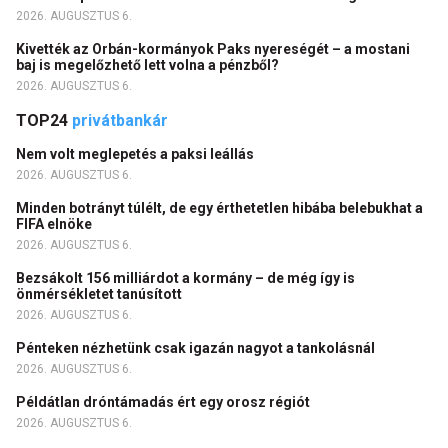
2026. AUGUSZTUS 6.
Kivették az Orbán-kormányok Paks nyereségét – a mostani
baj is megelőzhető lett volna a pénzből?
2026. AUGUSZTUS 6.
TOP24
privátbankár
Nem volt meglepetés a paksi leállás
2026. AUGUSZTUS 6.
Minden botrányt túlélt, de egy érthetetlen hibába belebukhat a
FIFA elnöke
2026. AUGUSZTUS 6.
Bezsákolt 156 milliárdot a kormány – de még így is
önmérsékletet tanúsított
2026. AUGUSZTUS 6.
Pénteken nézhetünk csak igazán nagyot a tankolásnál
2026. AUGUSZTUS 6.
Példátlan dróntámadás ért egy orosz régiót
2026. AUGUSZTUS 6.