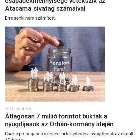
csapadékmennyisége vetekszik az
Atacama‑sivatag számaival
Erre senki nem számított.
2026. JÚLIUS 6.
Átlagosan 7 millió forintot buktak a
nyugdíjasok az Orbán-kormány idején
Csak a propaganda szintjén jártak jobban a nyugdíjasok az elmúlt