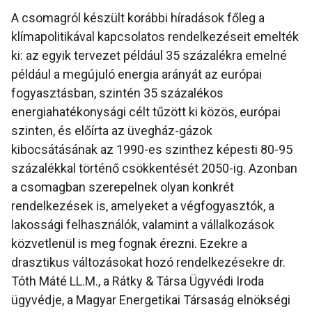
A csomagról készült korábbi híradások főleg a
klímapolitikával kapcsolatos rendelkezéseit emelték
ki: az egyik tervezet például 35 százalékra emelné
például a megújuló energia arányát az európai
fogyasztásban, szintén 35 százalékos
energiahatékonysági célt tűzött ki közös, európai
szinten, és előírta az üvegház-gázok
kibocsátásának az 1990-es szinthez képesti 80-95
százalékkal történő csökkentését 2050-ig. Azonban
a csomagban szerepelnek olyan konkrét
rendelkezések is, amelyeket a végfogyasztók, a
lakossági felhasználók, valamint a vállalkozások
közvetlenül is meg fognak érezni. Ezekre a
drasztikus változásokat hozó rendelkezésekre dr.
Tóth Máté LL.M., a Rátky & Társa Ügyvédi Iroda
ügyvédje, a Magyar Energetikai Társaság elnökségi