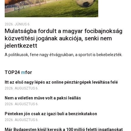
2026. JÚNIUS 6.
Mulatságba fordult a magyar focibajnokság
közvetítési jogának aukciója, senki nem
jelentkezett
A politikusok, fene nagy étvágyukban, a sportot is bekebelezték.
TOP24
m
for
Itt az első nagy lépés az online pénztárgépek leváltása felé
2026. AUGUSZTUS 6.
Nem a véletlen műve volt a paksi leállás
2026. AUGUSZTUS 6.
Pénteken jön csak az igazi buli a benzinkutakon
2026. AUGUSZTUS 6.
Már Budapesten kívül keresik a 100 millió feletti ingatlanokat