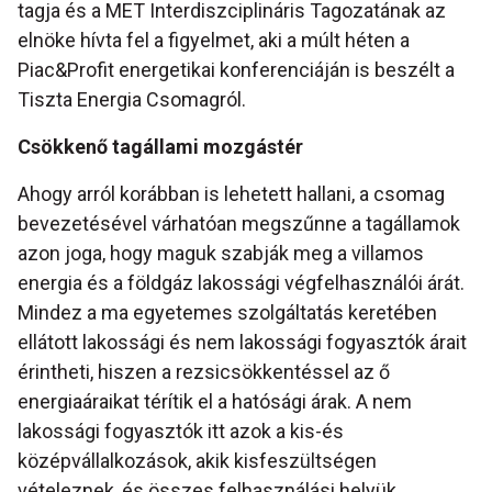
tagja és a MET Interdiszciplináris Tagozatának az
elnöke hívta fel a figyelmet, aki a múlt héten a
Piac&Profit energetikai konferenciáján is beszélt a
Tiszta Energia Csomagról.
Csökkenő tagállami mozgástér
Ahogy arról korábban is lehetett hallani, a csomag
bevezetésével várhatóan megszűnne a tagállamok
azon joga, hogy maguk szabják meg a villamos
energia és a földgáz lakossági végfelhasználói árát.
Mindez a ma egyetemes szolgáltatás keretében
ellátott lakossági és nem lakossági fogyasztók árait
érintheti, hiszen a rezsicsökkentéssel az ő
energiaáraikat térítik el a hatósági árak. A nem
lakossági fogyasztók itt azok a kis-és
középvállalkozások, akik kisfeszültségen
vételeznek, és összes felhasználási helyük