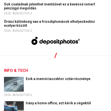
Sok családnak jelenthet mentőövet ez a kevéssé ismert
pénzügyi megoldás
2026. AUGUSZTUS 3.
Óriási különbség van a frissdiplomások elhelyezkedési
esélyei között
2026. AUGUSZTUS 2.
INFO & TECH
Esik a memóriaszektor sztárrészvénye
2026. AUGUSZTUS 6.
Irány a home office, ezt kérik a cégektől