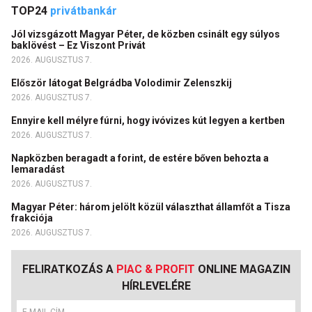
TOP24
privátbankár
Jól vizsgázott Magyar Péter, de közben csinált egy súlyos
baklövést – Ez Viszont Privát
2026. AUGUSZTUS 7.
Először látogat Belgrádba Volodimir Zelenszkij
2026. AUGUSZTUS 7.
Ennyire kell mélyre fúrni, hogy ivóvizes kút legyen a kertben
2026. AUGUSZTUS 7.
Napközben beragadt a forint, de estére bőven behozta a
lemaradást
2026. AUGUSZTUS 7.
Magyar Péter: három jelölt közül választhat államfőt a Tisza
frakciója
2026. AUGUSZTUS 7.
FELIRATKOZÁS A
PIAC & PROFIT
ONLINE MAGAZIN
HÍRLEVELÉRE