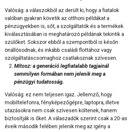
Valóság: a válaszokból az derült ki, hogy a fiatalok
valóban gyakran követik az otthoni példákat a
pénzügyekben is, sőt, a szolgáltatók és a termékek
kiválasztásában is meghatározó példának tekintik a
szülőket. Sokszor ebből a szempontból is későn
önállósodnak, és inkább családi flottához vagy
szolgáltatáscsomaghoz csatlakoznak szívesen.
Mítosz: a generáció legfiatalabb tagjainál
semmilyen formában nem jelenik meg a
pénzügyi tudatosság.
Valóság: ez nem teljesen igaz. Jellemző, hogy
mobiltelefonra, fényképezőgépre, laptopra, illetve
utazásokra nem csak szívesen költenek, hanem
biztosítják is őket. A válaszadók szerint csak a 20-as
éveik második felében jelenik meg az igény a