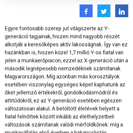
Egyre fontosabb szerep jut világszerte az Y-
generáció tagjainak, hiszen mind nagyobb részét
alkotják a keresőképes aktív lakosságnak. Így van ez
hazánkban is, hiszen közel 1,7 millió Y-os fiatal van
jelen a munkaerőpiacon, ezzel az X-generáció után a
második legnépesebb nemzedéknek számítanak
Magyarországon. Míg azonban más korosztályok
esetében viszonylag egységes képet kaphatunk az
őket jellemző értékekről, gondolkodásmódról és
attitűdökről, ez az Y-generáció esetében egészen
változatosan alakul. A betöltött életévek helyett a
fiatal felnőttek között inkább az élethelyzetbeli
változások számítanak valódi mérföldkőnek: míg a
munkavállalás első éveiben a bakancslistás