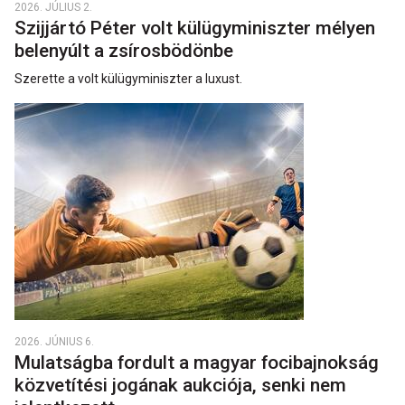
2026. JÚLIUS 2.
Szijjártó Péter volt külügyminiszter mélyen
belenyúlt a zsírosbödönbe
Szerette a volt külügyminiszter a luxust.
2026. JÚNIUS 6.
Mulatságba fordult a magyar focibajnokság
közvetítési jogának aukciója, senki nem