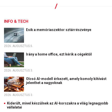
INFO & TECH
Esik a memóriaszektor sztárrészvénye
2026. AUGUSZTUS 6.
Irány a home office, ezt kérik a cégektől
2026. AUGUSZTUS 3.
Olcsó AI-modell érkezett, amely komoly kihívást
jelenthet a nagyoknak
2026. AUGUSZTUS 3.
Kiderült, mivel készülnek az AI-korszakra a világ legnagyobb
vállalatai