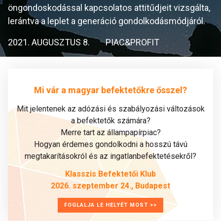
öngondoskodással kapcsolatos attitűdjeit vizsgálta,
lerántva a leplet a generáció gondolkodásmódjáról.
2021. AUGUSZTUS 8.
PIAC&PROFIT
Mi vár a magyar befektetőkre ősszel?
Mit jelentenek az adózási és szabályozási változások
a befektetők számára?
Merre tart az állampapírpiac?
Hogyan érdemes gondolkodni a hosszú távú
megtakarításokról és az ingatlanbefektetésekről?
Klasszis Befektetői Klub
2026. szeptember 24., Budapest
FOGLALJA LE HELYÉT MOST >>