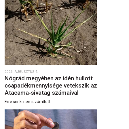
2026. AUGUSZTUS 4.
Nógrád megyében az idén hullott
csapadékmennyisége vetekszik az
Atacama‑sivatag számaival
Erre senki nem számított.