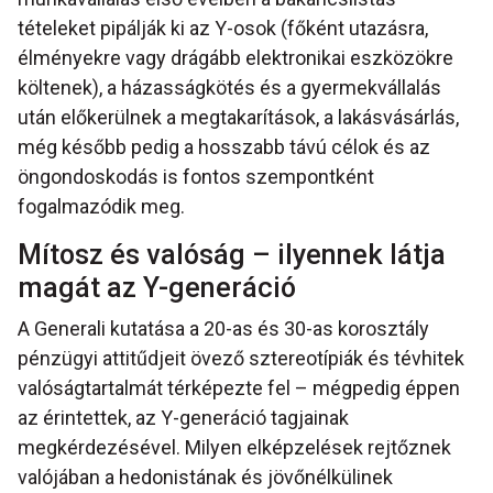
tételeket pipálják ki az Y-osok (főként utazásra,
élményekre vagy drágább elektronikai eszközökre
költenek), a házasságkötés és a gyermekvállalás
után előkerülnek a megtakarítások, a lakásvásárlás,
még később pedig a hosszabb távú célok és az
öngondoskodás is fontos szempontként
fogalmazódik meg.
Mítosz és valóság – ilyennek látja
magát az Y-generáció
A Generali kutatása a 20-as és 30-as korosztály
pénzügyi attitűdjeit övező sztereotípiák és tévhitek
valóságtartalmát térképezte fel – mégpedig éppen
az érintettek, az Y-generáció tagjainak
megkérdezésével. Milyen elképzelések rejtőznek
valójában a hedonistának és jövőnélkülinek