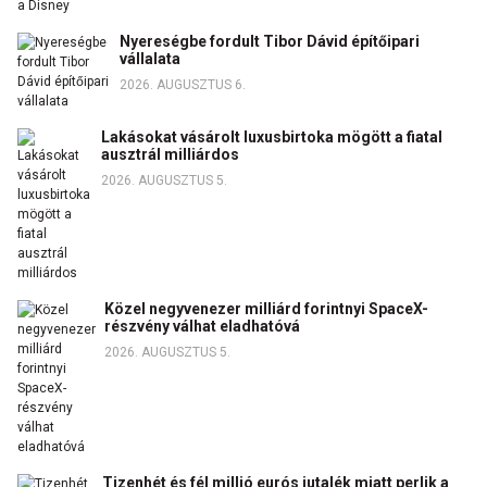
Nyereségbe fordult Tibor Dávid építőipari
vállalata
2026. AUGUSZTUS 6.
Lakásokat vásárolt luxusbirtoka mögött a fiatal
ausztrál milliárdos
2026. AUGUSZTUS 5.
Közel negyvenezer milliárd forintnyi SpaceX-
részvény válhat eladhatóvá
2026. AUGUSZTUS 5.
Tizenhét és fél millió eurós jutalék miatt perlik a