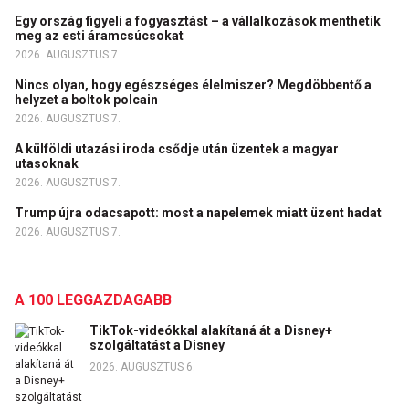
Egy ország figyeli a fogyasztást – a vállalkozások menthetik
meg az esti áramcsúcsokat
2026. AUGUSZTUS 7.
Nincs olyan, hogy egészséges élelmiszer? Megdöbbentő a
helyzet a boltok polcain
2026. AUGUSZTUS 7.
A külföldi utazási iroda csődje után üzentek a magyar
utasoknak
2026. AUGUSZTUS 7.
Trump újra odacsapott: most a napelemek miatt üzent hadat
2026. AUGUSZTUS 7.
A 100 LEGGAZDAGABB
TikTok-videókkal alakítaná át a Disney+
szolgáltatást a Disney
2026. AUGUSZTUS 6.