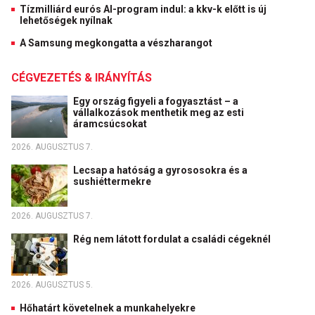
Tízmilliárd eurós AI-program indul: a kkv-k előtt is új
lehetőségek nyílnak
A Samsung megkongatta a vészharangot
CÉGVEZETÉS & IRÁNYÍTÁS
Egy ország figyeli a fogyasztást – a
vállalkozások menthetik meg az esti
áramcsúcsokat
2026. AUGUSZTUS 7.
Lecsap a hatóság a gyrososokra és a
sushiéttermekre
2026. AUGUSZTUS 7.
Rég nem látott fordulat a családi cégeknél
2026. AUGUSZTUS 5.
Hőhatárt követelnek a munkahelyekre