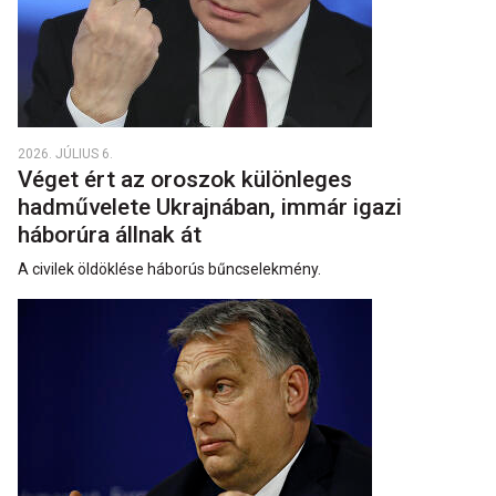
2026. JÚLIUS 6.
Véget ért az oroszok különleges
hadművelete Ukrajnában, immár igazi
háborúra állnak át
A civilek öldöklése háborús bűncselekmény.