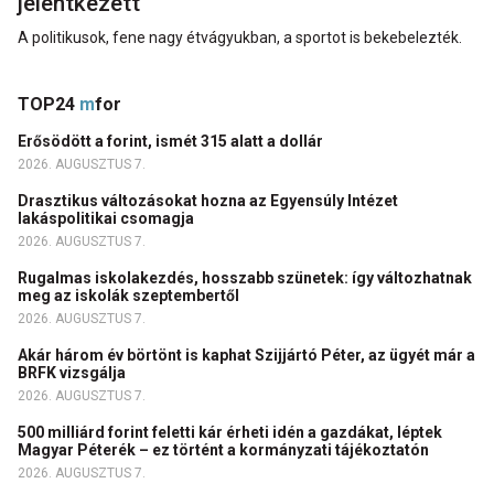
jelentkezett
A politikusok, fene nagy étvágyukban, a sportot is bekebelezték.
TOP24
m
for
Erősödött a forint, ismét 315 alatt a dollár
2026. AUGUSZTUS 7.
Drasztikus változásokat hozna az Egyensúly Intézet
lakáspolitikai csomagja
2026. AUGUSZTUS 7.
Rugalmas iskolakezdés, hosszabb szünetek: így változhatnak
meg az iskolák szeptembertől
2026. AUGUSZTUS 7.
Akár három év börtönt is kaphat Szijjártó Péter, az ügyét már a
BRFK vizsgálja
2026. AUGUSZTUS 7.
500 milliárd forint feletti kár érheti idén a gazdákat, léptek
Magyar Péterék – ez történt a kormányzati tájékoztatón
2026. AUGUSZTUS 7.