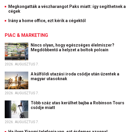
Megkongatták a vészharangot Paks miatt: így segíthetnek a
cégek
Irány a home office, ezt kérik a cégektől
PIAC & MARKETING
Nincs olyan, hogy egészséges élelmiszer?
Megdöbbentő a helyzet a boltok polcain
2026. AUGUSZTUS 7.
A külföldi utazási iroda csődje után üzentek a
magyar utasoknak
2026. AUGUSZTUS 7.
Több száz utas kerülhet bajba a Robinson Tours
csődje miatt
2026. AUGUSZTUS 7.
Ha ilyen Xiaomi telefonja van, ezt érdemes azonnal