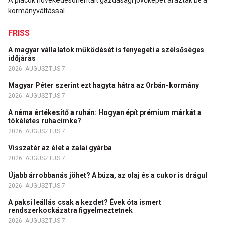
A piacok növekedésorientált gazdasági jövőképet áraztak be a
kormányváltással.
FRISS
A magyar vállalatok működését is fenyegeti a szélsőséges
időjárás
2026. AUGUSZTUS 7.
Magyar Péter szerint ezt hagyta hátra az Orbán-kormány
2026. AUGUSZTUS 7.
A néma értékesítő a ruhán: Hogyan épít prémium márkát a
tökéletes ruhacímke?
2026. AUGUSZTUS 7.
Visszatér az élet a zalai gyárba
2026. AUGUSZTUS 7.
Újabb árrobbanás jöhet? A búza, az olaj és a cukor is drágul
2026. AUGUSZTUS 7.
A paksi leállás csak a kezdet? Évek óta ismert
rendszerkockázatra figyelmeztetnek
2026. AUGUSZTUS 7.