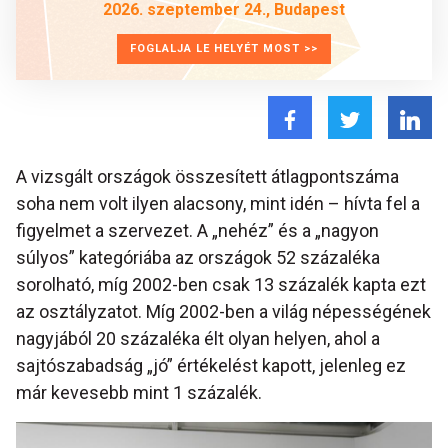
2026. szeptember 24., Budapest
FOGLALJA LE HELYÉT MOST >>
A vizsgált országok összesített átlagpontszáma
soha nem volt ilyen alacsony, mint idén – hívta fel a
figyelmet a szervezet. A „nehéz” és a „nagyon
súlyos” kategóriába az országok 52 százaléka
sorolható, míg 2002-ben csak 13 százalék kapta ezt
az osztályzatot. Míg 2002-ben a világ népességének
nagyjából 20 százaléka élt olyan helyen, ahol a
sajtószabadság „jó” értékelést kapott, jelenleg ez
már kevesebb mint 1 százalék.