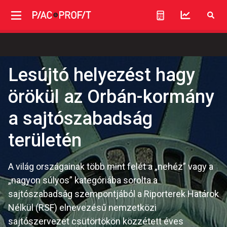
Lesújtó helyezést hagy
örökül az Orbán-kormány
a sajtószabadság
területén
A világ országainak több mint felét a „nehéz” vagy a
„nagyon súlyos” kategóriába sorolta a
sajtószabadság szempontjából a Riporterek Határok
Nélkül (RSF) elnevezésű nemzetközi
sajtószervezet csütörtökön közzétett éves