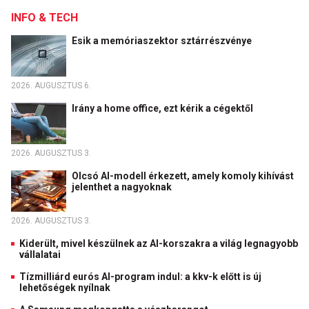
INFO & TECH
Esik a memóriaszektor sztárrészvénye
2026. AUGUSZTUS 6.
Irány a home office, ezt kérik a cégektől
2026. AUGUSZTUS 3.
Olcsó AI-modell érkezett, amely komoly kihívást
jelenthet a nagyoknak
2026. AUGUSZTUS 3.
Kiderült, mivel készülnek az AI-korszakra a világ legnagyobb
vállalatai
Tízmilliárd eurós AI-program indul: a kkv-k előtt is új
lehetőségek nyílnak