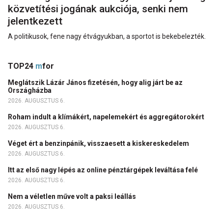
közvetítési jogának aukciója, senki nem
jelentkezett
A politikusok, fene nagy étvágyukban, a sportot is bekebelezték.
TOP24
m
for
Meglátszik Lázár János fizetésén, hogy alig járt be az
Országházba
2026. AUGUSZTUS 6.
Roham indult a klímákért, napelemekért és aggregátorokért
2026. AUGUSZTUS 6.
Véget ért a benzinpánik, visszaesett a kiskereskedelem
2026. AUGUSZTUS 6.
Itt az első nagy lépés az online pénztárgépek leváltása felé
2026. AUGUSZTUS 6.
Nem a véletlen műve volt a paksi leállás
2026. AUGUSZTUS 6.