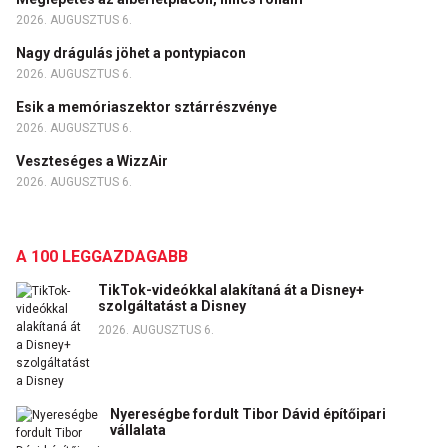
2026. AUGUSZTUS 6.
Nagy drágulás jöhet a pontypiacon
2026. AUGUSZTUS 6.
Esik a memóriaszektor sztárrészvénye
2026. AUGUSZTUS 6.
Veszteséges a WizzAir
2026. AUGUSZTUS 6.
A 100 LEGGAZDAGABB
TikTok-videókkal alakítaná át a Disney+
szolgáltatást a Disney
2026. AUGUSZTUS 6.
Nyereségbe fordult Tibor Dávid építőipari
vállalata