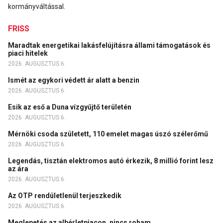
kormányváltással.
FRISS
Maradtak energetikai lakásfelújításra állami támogatások és
piaci hitelek
2026. AUGUSZTUS 6.
Ismét az egykori védett ár alatt a benzin
2026. AUGUSZTUS 6.
Esik az eső a Duna vízgyűjtő területén
2026. AUGUSZTUS 6.
Mérnöki csoda született, 110 emelet magas úszó szélerőmű
2026. AUGUSZTUS 6.
Legendás, tisztán elektromos autó érkezik, 8 millió forint lesz
az ára
2026. AUGUSZTUS 6.
Az OTP rendületlenül terjeszkedik
2026. AUGUSZTUS 6.
Meglepetés az albérletpiacon, nincs roham