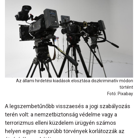
Az állami hirdetési kiadások elosztása diszkriminatív módon
történt
Fotó: Pixabay
A legszembetűnőbb visszaesés a jogi szabályozás
terén volt: a nemzetbiztonság védelme vagy a
terrorizmus elleni küzdelem ürügyén számos
helyen egyre szigorúbb törvények korlátozzák az