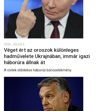
2026. JÚLIUS 6.
Véget ért az oroszok különleges
hadművelete Ukrajnában, immár igazi
háborúra állnak át
A civilek öldöklése háborús bűncselekmény.