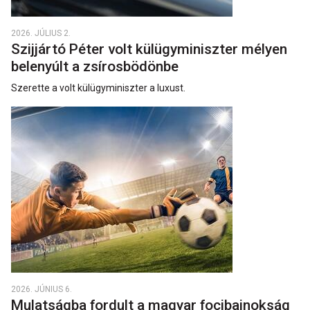
2026. JÚLIUS 2.
Szijjártó Péter volt külügyminiszter mélyen
belenyúlt a zsírosbödönbe
Szerette a volt külügyminiszter a luxust.
2026. JÚNIUS 6.
Mulatságba fordult a magyar focibajnokság