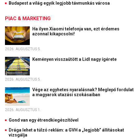
Budapest a világ egyik legjobb távmunkás városa
PIAC & MARKETING
Ha ilyen Xiaomi telefonja van, ezt érdemes
azonnal kikapcsolni!
2026. AUGUSZTUS 5.
Keményen visszaütött a Lidl nagy ígérete
2026. AUGUSZTUS 5.
Vége az egyhetes nyaralásnak? Meglepő fordulat
a magyarok utazási szokásaiban
2026. AUGUSZTUS 1.
Gond van egy étrendkiegészítővel
Drága lehet a túlzó reklám: a GVH a „legjobb” állításokat
vizsgálja