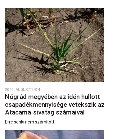
2026. AUGUSZTUS 4.
Nógrád megyében az idén hullott
csapadékmennyisége vetekszik az
Atacama‑sivatag számaival
Erre senki nem számított.