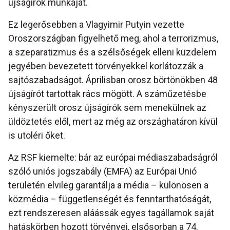
újságírók munkáját.
Ez legerősebben a Vlagyimir Putyin vezette
Oroszországban figyelhető meg, ahol a terrorizmus,
a szeparatizmus és a szélsőségek elleni küzdelem
jegyében bevezetett törvényekkel korlátozzák a
sajtószabadságot. Áprilisban orosz börtönökben 48
újságírót tartottak rács mögött. A száműzetésbe
kényszerült orosz újságírók sem menekülnek az
üldöztetés elől, mert az még az országhatáron kívül
is utoléri őket.
Az RSF kiemelte: bár az európai médiaszabadságról
szóló uniós jogszabály (EMFA) az Európai Unió
területén elvileg garantálja a média – különösen a
közmédia – függetlenségét és fenntarthatóságát,
ezt rendszeresen aláássák egyes tagállamok saját
hatáskörben hozott törvényei, elsősorban a 74.