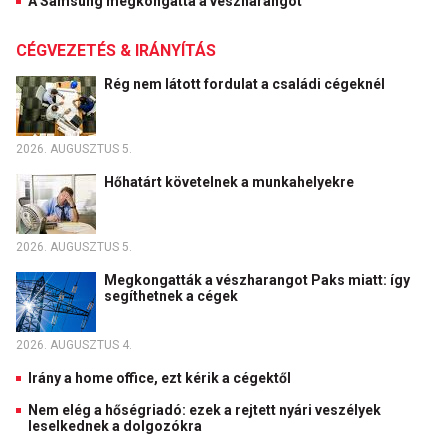
A Samsung megkongatta a vészharangot
CÉGVEZETÉS & IRÁNYÍTÁS
Rég nem látott fordulat a családi cégeknél
2026. AUGUSZTUS 5.
Hőhatárt követelnek a munkahelyekre
2026. AUGUSZTUS 5.
Megkongatták a vészharangot Paks miatt: így
segíthetnek a cégek
2026. AUGUSZTUS 4.
Irány a home office, ezt kérik a cégektől
Nem elég a hőségriadó: ezek a rejtett nyári veszélyek
leselkednek a dolgozókra