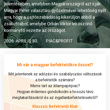
jelentésében, amelyben Magyarországról azt írják:
Magyar Péter választási győzelmével lehetőség nyílt
arra, hogy a sajtószabadáság kikerüljön abból a
zsákutcából, amelybe Orbán Viktor leköszönő
kormányfő vezette az országot.
2026. ÁPRILIS 30.
PIAC&PROFIT
Mi vár a magyar befektetőkre ősszel?
Mit jelentenek az adózási és szabályozási változások
a befektetők számára?
Merre tart az állampapírpiac?
Hogyan érdemes gondolkodni a hosszú távú
megtakarításokról és az ingatlanbefektetésekről?
Klasszis Befektetői Klub