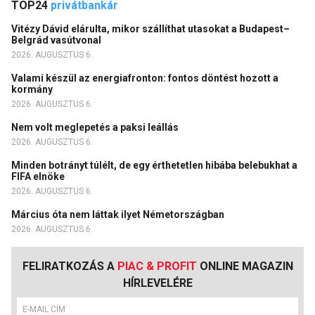
TOP24
privátbankár
Vitézy Dávid elárulta, mikor szállíthat utasokat a Budapest–
Belgrád vasútvonal
2026. AUGUSZTUS 6.
Valami készül az energiafronton: fontos döntést hozott a
kormány
2026. AUGUSZTUS 6.
Nem volt meglepetés a paksi leállás
2026. AUGUSZTUS 6.
Minden botrányt túlélt, de egy érthetetlen hibába belebukhat a
FIFA elnöke
2026. AUGUSZTUS 6.
Március óta nem láttak ilyet Németországban
2026. AUGUSZTUS 6.
FELIRATKOZÁS A
PIAC & PROFIT
ONLINE MAGAZIN
HÍRLEVELÉRE