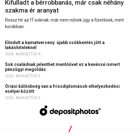
Kifulladt a bérrobbanás, már csak néhány
szakma ér aranyat
Rossz hír az IT-soknak: már nem nőnek úgy a fizetések, mint
korábban.
Elindult a kamatverseny: újabb csökkentés jött a
lakáshiteleknél
2026. AUGUSZTUS 4.
Sok családnak jelenthet mentőövet ez a kevéssé ismert
pénzügyi megoldás
2026. AUGUSZTUS 3.
Óriási különbség van a frissdiplomások elhelyezkedési
esélyei között
2026. AUGUSZTUS 2.