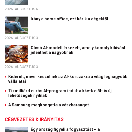
2026. AUGUSZTUS 6.
Irány a home office, ezt kérik a cégektől
2026. AUGUSZTUS 3.
Olcsó AI-modell érkezett, amely komoly kihívást
jelenthet a nagyoknak
2026. AUGUSZTUS 3.
Kiderült, mivel készülnek az AI-korszakra a világ legnagyobb
vállalatai
Tízmilliárd eurós AI-program indul: a kkv-k előtt is új
lehetőségek nyílnak
A Samsung megkongatta a vészharangot
CÉGVEZETÉS & IRÁNYÍTÁS
Egy ország figyeli a fogyasztást – a