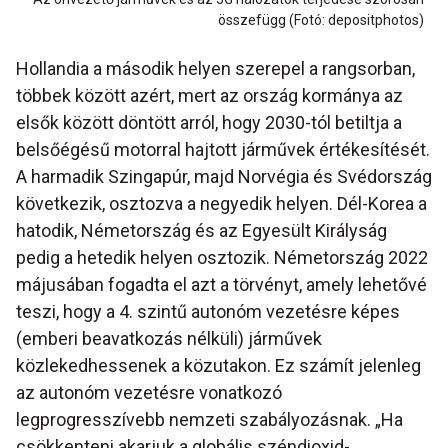
összefügg (Fotó: depositphotos)
Hollandia a második helyen szerepel a rangsorban,
többek között azért, mert az ország kormánya az
elsők között döntött arról, hogy 2030-tól betiltja a
belsőégésű motorral hajtott járművek értékesítését.
A harmadik Szingapúr, majd Norvégia és Svédország
következik, osztozva a negyedik helyen. Dél-Korea a
hatodik, Németország és az Egyesült Királyság
pedig a hetedik helyen osztozik. Németország 2022
májusában fogadta el azt a törvényt, amely lehetővé
teszi, hogy a 4. szintű autonóm vezetésre képes
(emberi beavatkozás nélküli) járművek
közlekedhessenek a közutakon. Ez számít jelenleg
az autonóm vezetésre vonatkozó
legprogresszívebb nemzeti szabályozásnak. „Ha
csökkenteni akarjuk a globális széndioxid-