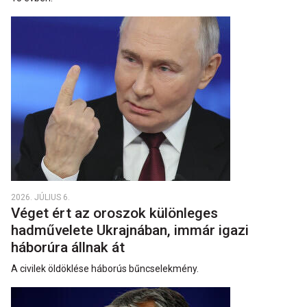
2026. JÚLIUS 6.
Véget ért az oroszok különleges
hadművelete Ukrajnában, immár igazi
háborúra állnak át
A civilek öldöklése háborús bűncselekmény.