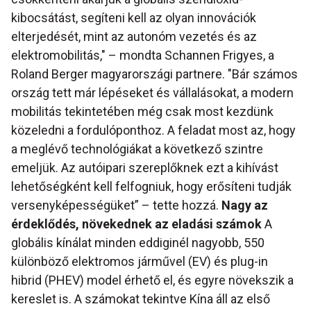
kibocsátást, segíteni kell az olyan innovációk
elterjedését, mint az autonóm vezetés és az
elektromobilitás," – mondta Schannen Frigyes, a
Roland Berger magyarországi partnere. "Bár számos
ország tett már lépéseket és vállalásokat, a modern
mobilitás tekintetében még csak most kezdünk
közeledni a fordulóponthoz. A feladat most az, hogy
a meglévő technológiákat a következő szintre
emeljük. Az autóipari szereplőknek ezt a kihívást
lehetőségként kell felfogniuk, hogy erősíteni tudják
versenyképességüket” – tette hozzá.
Nagy az
érdeklődés, növekednek az eladási számok
A
globális kínálat minden eddiginél nagyobb, 550
különböző elektromos járművel (EV) és plug-in
hibrid (PHEV) model érhető el, és egyre növekszik a
kereslet is. A számokat tekintve Kína áll az első