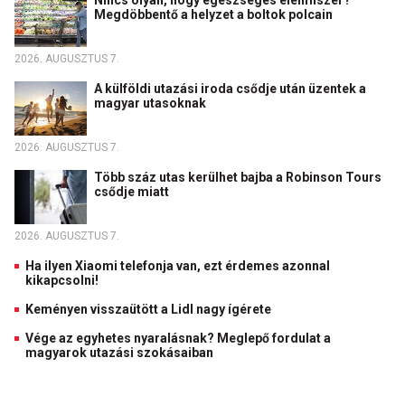
Nincs olyan, hogy egészséges élelmiszer?
Megdöbbentő a helyzet a boltok polcain
2026. AUGUSZTUS 7.
A külföldi utazási iroda csődje után üzentek a
magyar utasoknak
2026. AUGUSZTUS 7.
Több száz utas kerülhet bajba a Robinson Tours
csődje miatt
2026. AUGUSZTUS 7.
Ha ilyen Xiaomi telefonja van, ezt érdemes azonnal
kikapcsolni!
Keményen visszaütött a Lidl nagy ígérete
Vége az egyhetes nyaralásnak? Meglepő fordulat a
magyarok utazási szokásaiban