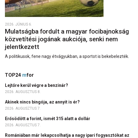
2026. JÚNIUS 6.
Mulatságba fordult a magyar focibajnokság
közvetítési jogának aukciója, senki nem
jelentkezett
A politikusok, fene nagy étvágyukban, a sportot is bekebelezték.
TOP24
m
for
Lejtőre kerül végre a benzinár?
2026. AUGUSZTUS 8.
Akinek nincs bingója, az annyit is ér?
2026. AUGUSZTUS 7.
Erősödött a forint, ismét 315 alatt a dollár
2026. AUGUSZTUS 7.
Romániában már lekapcsolhatja a nagy ipari fogyasztókat az