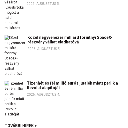
2026. AUGUSZTUS 5.
Közel negyvenezer milliárd forintnyi SpaceX-
részvény válhat eladhatóvá
2026. AUGUSZTUS 5.
Tizenhét és fél millió eurós jutalék miatt perlik a
Revolut alapítóját
2026. AUGUSZTUS 4.
TOVÁBBI HÍREK >