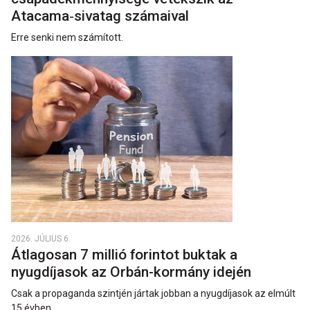
Atacama‑sivatag számaival
Erre senki nem számított.
2026. JÚLIUS 6.
Átlagosan 7 millió forintot buktak a
nyugdíjasok az Orbán-kormány idején
Csak a propaganda szintjén jártak jobban a nyugdíjasok az elmúlt
15 évben.