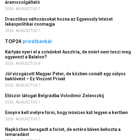
áramszolgáltató
2026. AUGUSZTUS 7.
Drasztikus változásokat hozna az Egyensúly Intézet
lakáspolitikai csomagja
2026. AUGUSZTUS 7.
TOP24
privátbankár
Kártyán nyeri el a szívünket Ausztria, de miért nem teszi meg
ugyanezt a Balaton?
2026. AUGUSZTUS 8.
Jól vizsgázott Magyar Péter, de közben csinált egy súlyos
baklövést – Ez Viszont Privát
2026. AUGUSZTUS 7.
Először látogat Belgrádba Volodimir Zelenszkij
2026. AUGUSZTUS 7.
Ennyire kell mélyre fúrni, hogy ivóvizes kút legyen a kertben
2026. AUGUSZTUS 7.
Napközben beragadt a forint, de estére bőven behozta a
lemaradást