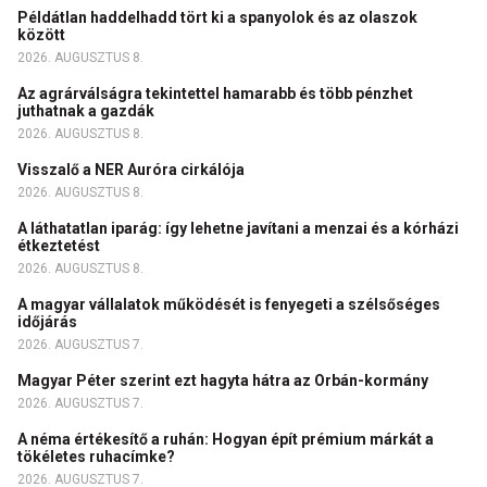
Példátlan haddelhadd tört ki a spanyolok és az olaszok
között
2026. AUGUSZTUS 8.
Az agrárválságra tekintettel hamarabb és több pénzhet
juthatnak a gazdák
2026. AUGUSZTUS 8.
Visszalő a NER Auróra cirkálója
2026. AUGUSZTUS 8.
A láthatatlan iparág: így lehetne javítani a menzai és a kórházi
étkeztetést
2026. AUGUSZTUS 8.
A magyar vállalatok működését is fenyegeti a szélsőséges
időjárás
2026. AUGUSZTUS 7.
Magyar Péter szerint ezt hagyta hátra az Orbán-kormány
2026. AUGUSZTUS 7.
A néma értékesítő a ruhán: Hogyan épít prémium márkát a
tökéletes ruhacímke?
2026. AUGUSZTUS 7.