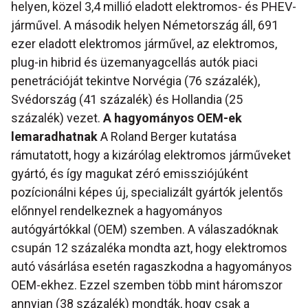
helyen, közel 3,4 millió eladott elektromos- és PHEV-
járművel. A második helyen Németország áll, 691
ezer eladott elektromos járművel, az elektromos,
plug-in hibrid és üzemanyagcellás autók piaci
penetrációját tekintve Norvégia (76 százalék),
Svédország (41 százalék) és Hollandia (25
százalék) vezet.
A hagyományos OEM-ek
lemaradhatnak
A Roland Berger kutatása
rámutatott, hogy a kizárólag elektromos járműveket
gyártó, és így magukat zéró emissziójúként
pozícionálni képes új, specializált gyártók jelentős
előnnyel rendelkeznek a hagyományos
autógyártókkal (OEM) szemben. A válaszadóknak
csupán 12 százaléka mondta azt, hogy elektromos
autó vásárlása esetén ragaszkodna a hagyományos
OEM-ekhez. Ezzel szemben több mint háromszor
annyian (38 százalék) mondták, hogy csak a