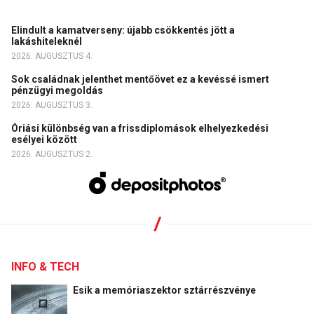
Elindult a kamatverseny: újabb csökkentés jött a
lakáshiteleknél
2026. AUGUSZTUS 4.
Sok családnak jelenthet mentőövet ez a kevéssé ismert
pénzügyi megoldás
2026. AUGUSZTUS 3.
Óriási különbség van a frissdiplomások elhelyezkedési
esélyei között
2026. AUGUSZTUS 2.
INFO & TECH
Esik a memóriaszektor sztárrészvénye