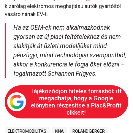
kizárólag elektromos meghajtású autók gyártóitól
vásárolnának EV-t.
Ha az OEM-ek nem alkalmazkodnak
gyorsan az új piaci feltételekhez és nem
alakítják át üzleti modelljüket mind
pénzügyi, mind technológiai szempontból,
akkor a konkurencia le fogja őket előzni –
fogalmazott Schannen Frigyes.
Tájékozódjon hiteles forrásból: itt
megadhatja, hogy a Google
előnyben részesítse a Piac&Profit
cikkeit!
ELEKTROMOBILITÁS
KÍNA
ROLAND BERGER