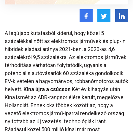
A legújabb kutatásból kiderül, hogy közel 5
százalékkal nőtt az elektromos járművek és plug-in
hibridek eladási aránya 2021-ben, a 2020-as 4,6
százalékról 9,5 százalékra. Az elektromos járművek
térhódítása várhatóan folytatódik, ugyanis a
potenciális autóvásárlók 60 százaléka gondolkodik
EV-k vételén a hagyományos, robbanómotoros autók
helyett.
Kína újra a csúcson
Két év kihagyás után
Kína ismét az ADR-rangsor élére került, megelőzve
Hollandiát. Ennek oka többek között az, hogy a
vezető elektromosjármű-iparral rendelkező ország
nyitottabb az új vezetési technológiák iránt.
Ráadásul közel 500 millió kínai már most