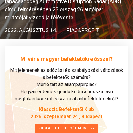
tanácsadócég Automotive Disruption Radar (ADR)
című felmérésében 23 ország 26 autóipari
mutatóját vizsgálja félévente.
2022. AUGUSZTUS 14.
PIAC&PROFIT
Mi vár a magyar befektetőkre ősszel?
Mit jelentenek az adózási és szabályozási változások
a befektetők számára?
Merre tart az állampapírpiac?
Hogyan érdemes gondolkodni a hosszú távú
megtakarításokról és az ingatlanbefektetésekről?
Klasszis Befektetői Klub
2026. szeptember 24., Budapest
FOGLALJA LE HELYÉT MOST >>