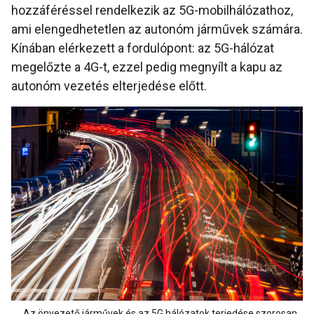
hozzáféréssel rendelkezik az 5G-mobilhálózathoz,
ami elengedhetetlen az autonóm járművek számára.
Kínában elérkezett a fordulópont: az 5G-hálózat
megelőzte a 4G-t, ezzel pedig megnyílt a kapu az
autonóm vezetés elterjedése előtt.
Az önvezető járművek és az 5G hálózatok terjedése szorosan