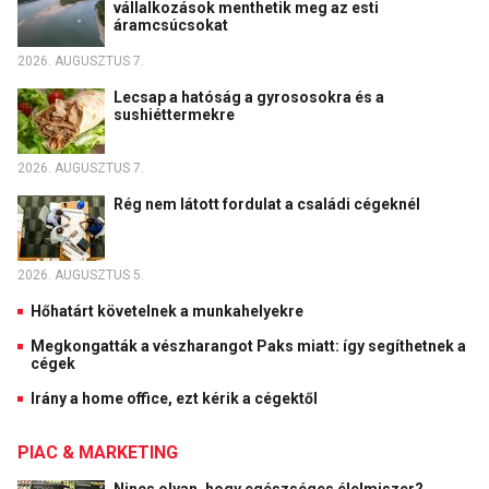
vállalkozások menthetik meg az esti
áramcsúcsokat
2026. AUGUSZTUS 7.
Lecsap a hatóság a gyrososokra és a
sushiéttermekre
2026. AUGUSZTUS 7.
Rég nem látott fordulat a családi cégeknél
2026. AUGUSZTUS 5.
Hőhatárt követelnek a munkahelyekre
Megkongatták a vészharangot Paks miatt: így segíthetnek a
cégek
Irány a home office, ezt kérik a cégektől
PIAC & MARKETING