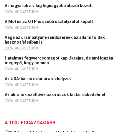
A magyarok a világ legnagyobb utazói között
2026. AUGUSZTUS 9.
A Mol és az OTP is szebb osztályzatot kapott
2026. AUGUSZTUS 9.
Vége az urambátyám-rendszernek az állami földek
hasznosításában is
2026. AUGUSZTUS 9.
Hatalmas fegyvercsomagot kap Ukrajna, de ami igazán
meglepő, hogy honnan
2026. AUGUSZTUS 9.
Az USA-ban is drámai a vízhelyzet
2026. AUGUSZTUS 9.
Az ukránok szétlövik az oroszok kiskereskedelmét
2026. AUGUSZTUS 9.
A 100 LEGGAZDAGABB