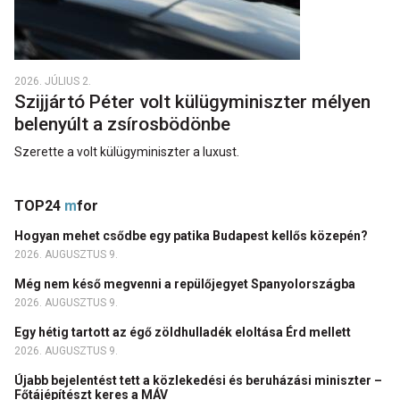
2026. JÚLIUS 2.
Szijjártó Péter volt külügyminiszter mélyen
belenyúlt a zsírosbödönbe
Szerette a volt külügyminiszter a luxust.
TOP24
m
for
Hogyan mehet csődbe egy patika Budapest kellős közepén?
2026. AUGUSZTUS 9.
Még nem késő megvenni a repülőjegyet Spanyolországba
2026. AUGUSZTUS 9.
Egy hétig tartott az égő zöldhulladék eloltása Érd mellett
2026. AUGUSZTUS 9.
Újabb bejelentést tett a közlekedési és beruházási miniszter –
Főtájépítészt keres a MÁV