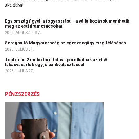
akciókba!
Egy ország figyeli a fogyasztást – a vállalkozások menthetik
meg az esti áramcsúcsokat
2026. AUGUSZTUS 7.
Sereghajtó Magyarország az egészségügy megítélésében
2026. JÚLIUS 31.
Több mint 2 millió forintot is spórolhatnak az első
lakásvásárlók egy jó bankválasztással
2026. JÚLIUS 27.
PÉNZSZERZÉS