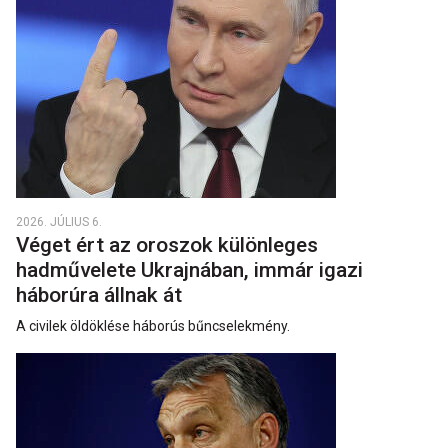
2026. JÚLIUS 6.
Véget ért az oroszok különleges
hadművelete Ukrajnában, immár igazi
háborúra állnak át
A civilek öldöklése háborús bűncselekmény.