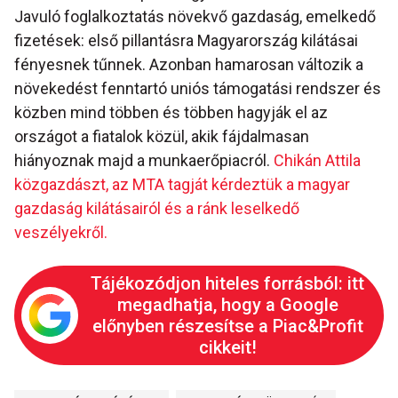
Javuló foglalkoztatás növekvő gazdaság, emelkedő
fizetések: első pillantásra Magyarország kilátásai
fényesnek tűnnek. Azonban hamarosan változik a
növekedést fenntartó uniós támogatási rendszer és
közben mind többen és többen hagyják el az
országot a fiatalok közül, akik fájdalmasan
hiányoznak majd a munkaerőpiacról.
Chikán Attila
közgazdászt, az MTA tagját kérdeztük a magyar
gazdaság kilátásairól és a ránk leselkedő
veszélyekről.
Tájékozódjon hiteles forrásból: itt
megadhatja, hogy a Google
előnyben részesítse a Piac&Profit
cikkeit!