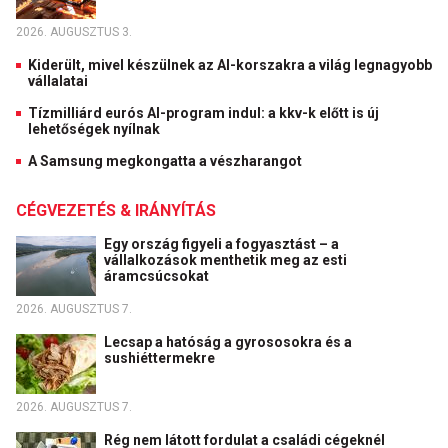
2026. AUGUSZTUS 3.
Kiderült, mivel készülnek az AI-korszakra a világ legnagyobb
vállalatai
Tízmilliárd eurós AI-program indul: a kkv-k előtt is új
lehetőségek nyílnak
A Samsung megkongatta a vészharangot
CÉGVEZETÉS & IRÁNYÍTÁS
Egy ország figyeli a fogyasztást – a
vállalkozások menthetik meg az esti
áramcsúcsokat
2026. AUGUSZTUS 7.
Lecsap a hatóság a gyrososokra és a
sushiéttermekre
2026. AUGUSZTUS 7.
Rég nem látott fordulat a családi cégeknél