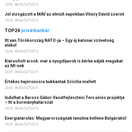
2026. AUGUSZTUS 9.
Jól vizsgázott a MÁV az elmúlt napokban Vitézy Dávid szerint
2026. AUGUSZTUS 9.
TOP24
privátbankár
Itt van Törökország NATO-ja – Egy új katonai szövetség
alakul
2026. AUGUSZTUS 9.
Kiárusított arcok: már a nyugdíjasok is bérbe adják magukat
az MI-nek
2026. AUGUSZTUS 9.
Értékes hajóroncsra bukkantak Szicília mellett
2026. AUGUSZTUS 9.
Indulhat a Baross Gábor Vasútfejlesztési Terv uniós projektje
– Itt a kormányhatározat
2026. AUGUSZTUS 9.
Energiatárolás: Magyarországnak tanulnia kellene Bulgáriától
2026. AUGUSZTUS 9.