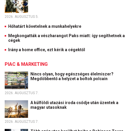
2026. AUGUSZTUS 5.
Hőhatárt követelnek a munkahelyekre
Megkongatták a vészharangot Paks miatt: így segíthetnek a
cégek
Irány a home office, ezt kérik a cégektől
PIAC & MARKETING
Nincs olyan, hogy egészséges élelmiszer?
Megdöbbentő a helyzet a boltok polcain
2026. AUGUSZTUS 7.
A külföldi utazási iroda csődje után üzentek a
magyar utasoknak
2026. AUGUSZTUS 7.