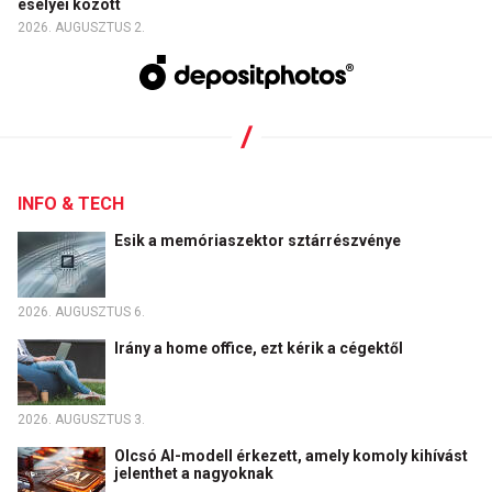
esélyei között
2026. AUGUSZTUS 2.
INFO & TECH
Esik a memóriaszektor sztárrészvénye
2026. AUGUSZTUS 6.
Irány a home office, ezt kérik a cégektől
2026. AUGUSZTUS 3.
Olcsó AI-modell érkezett, amely komoly kihívást
jelenthet a nagyoknak