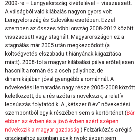
2009-re – Lengyelország kivételével – visszaesett.
A válságból való kilábalás nagyon gyors volt
Lengyelország és Szlovákia esetében. Ezzel
szemben az összes többi ország 2008-2012 között
visszaesett vagy stagnált. Magyarországon ez a
stagnálás már 2005 után megkezdődött (a
költségvetés elszabadult hiányának kiigazítása
miatt). 2008-tól a magyar kilábalási pálya erőteljesen
hasonlít a román és a cseh pályához, de
dinamikájában jóval gyengébb a románnál. A
növekedési lemaradás nagy része 2005-2008 között
keletkezett, de a rés azóta is növekszik, a relatív
lecsúszás folytatódik. A „kétszer 8 év” növekedési
szempontból egyik részében sem sikertörténet (
Bár
ebben az évben és a jövő évben azért szépen
növekszik a magyar gazdaság
.) Felzárkózás a régió
országaihoz azonban egyik nyolc évben sem