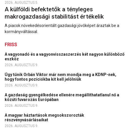
2026. AUGUSZTUS 5.
A külföldi befektetők a tényleges
makrogazdasági stabilitást értékelik
A piacok növekedésorientált gazdasági jövőképet áraztak be a
kormányváltással.
FRISS
A vagyonadó és a vagyonvisszaszerzés két nagyon különböző
eszköz
2026. AUGUSZTUS 9.
Úgy tűnik Orbán Viktor már nem mondja meg a KDNP-nek,
hogy fontos pozíciókba kit kell jelölniük
2026. AUGUSZTUS 9.
A gazdaság gyengélkedése ellenére megállíthatatlanul nő a
közúti fuvarozás Európában
2026. AUGUSZTUS 9.
A magyar háztartások megsokszorozták
részvényvásárlásaikat
2026. AUGUSZTUS 9.