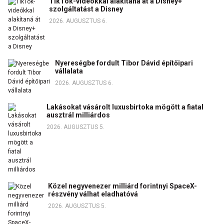
TikTok-videókkal alakítaná át a Disney+
szolgáltatást a Disney
2026. AUGUSZTUS 6.
Nyereségbe fordult Tibor Dávid építőipari
vállalata
2026. AUGUSZTUS 6.
Lakásokat vásárolt luxusbirtoka mögött a fiatal
ausztrál milliárdos
2026. AUGUSZTUS 5.
Közel negyvenezer milliárd forintnyi SpaceX-
részvény válhat eladhatóvá
2026. AUGUSZTUS 5.