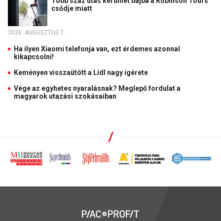
Több száz utas kerülhet bajba a Robinson Tours
csődje miatt
2026. AUGUSZTUS 7.
Ha ilyen Xiaomi telefonja van, ezt érdemes azonnal
kikapcsolni!
Keményen visszaütött a Lidl nagy ígérete
Vége az egyhetes nyaralásnak? Meglepő fordulat a
magyarok utazási szokásaiban