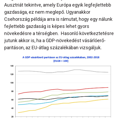
Ausztriát tekintve, amely Európa egyik legfejlettebb
gazdasága, ez nem meglepő. Ugyanakkor
Csehország példája arra is rámutat, hogy egy nálunk
fejlettebb gazdaság is képes lehet gyors
növekedésre a térségben. Hasonló következtetésre
jutunk akkor is, ha a GDP-növekedést vásárlóerő-
paritáson, az EU-átlag százalékában vizsgáljuk.