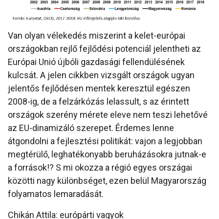
Van olyan vélekedés miszerint a kelet-európai
országokban rejlő fejlődési potenciál jelentheti az
Európai Unió újbóli gazdasági fellendülésének
kulcsát. A jelen cikkben vizsgált országok ugyan
jelentős fejlődésen mentek keresztül egészen
2008-ig, de a felzárkózás lelassult, s az érintett
országok szerény mérete eleve nem teszi lehetővé
az EU-dinamizáló szerepet. Érdemes lenne
átgondolni a fejlesztési politikát: vajon a legjobban
megtérülő, leghatékonyabb beruházásokra jutnak-e
a források!? S mi okozza a régió egyes országai
közötti nagy különbséget, ezen belül Magyarország
folyamatos lemaradását.
Chikán Attila: európárti vagyok