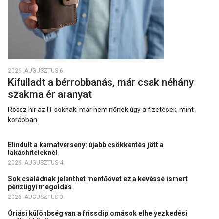
2026. AUGUSZTUS 6.
Kifulladt a bérrobbanás, már csak néhány
szakma ér aranyat
Rossz hír az IT-soknak: már nem nőnek úgy a fizetések, mint
korábban.
Elindult a kamatverseny: újabb csökkentés jött a
lakáshiteleknél
2026. AUGUSZTUS 4.
Sok családnak jelenthet mentőövet ez a kevéssé ismert
pénzügyi megoldás
2026. AUGUSZTUS 3.
Óriási különbség van a frissdiplomások elhelyezkedési