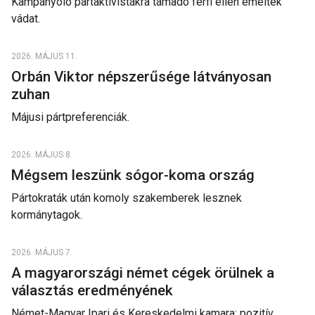
Kampányoló pártaktivistákra támadó férfi ellen emeltek
vádat.
2026. MÁJUS 11.
Orbán Viktor népszerűsége látványosan
zuhan
Májusi pártpreferenciák.
2026. MÁJUS 8.
Mégsem leszünk sógor-koma ország
Pártokraták után komoly szakemberek lesznek
kormánytagok.
2026. MÁJUS 7.
A magyarországi német cégek örülnek a
választás eredményének
Német-Magyar Ipari és Kereskedelmi kamara: pozitív