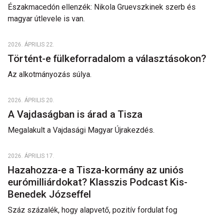
Északmacedón ellenzék: Nikola Gruevszkinek szerb és
magyar útlevele is van.
2026. ÁPRILIS 22.
Történt-e fülkeforradalom a választásokon?
Az alkotmányozás súlya.
2026. ÁPRILIS 20.
A Vajdaságban is árad a Tisza
Megalakult a Vajdasági Magyar Újrakezdés.
2026. ÁPRILIS 17.
Hazahozza-e a Tisza-kormány az uniós
eurómilliárdokat? Klasszis Podcast Kis-
Benedek Józseffel
Száz százalék, hogy alapvető, pozitív fordulat fog