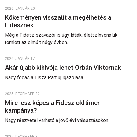
2026. JANUÁR 20.
Kőkeményen visszaüt a megélhetés a
Fidesznek
Még a Fidesz szavazói is úgy látják, életszínvonaluk
romlott az elmúlt négy évben.
2026. JANUÁR 17.
Akár újabb kihívója lehet Orbán Viktornak
Nagy fogás a Tisza Párt új igazolása.
2025. DECEMBER 30.
Mire lesz képes a Fidesz oldtimer
kampánya?
Nagy részvétel várható a jövő évi választásokon.
2025. DECEMBER 3.