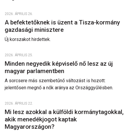
2026. ÁPRILIS 26.
A befektetőknek is üzent a Tisza-kormány
gazdasági minisztere
Új korszakot hirdettek.
2026. ÁPRILIS 25.
Minden negyedik képviselő nő lesz az új
magyar parlamentben
A sorcsere más szembetűnő változást is hozott:
jelentősen megnő a nők aránya az Országgyűlésben.
2026. ÁPRILIS 22.
Mi lesz azokkal a külföldi kormánytagokkal,
akik menedékjogot kaptak
Magyarországon?