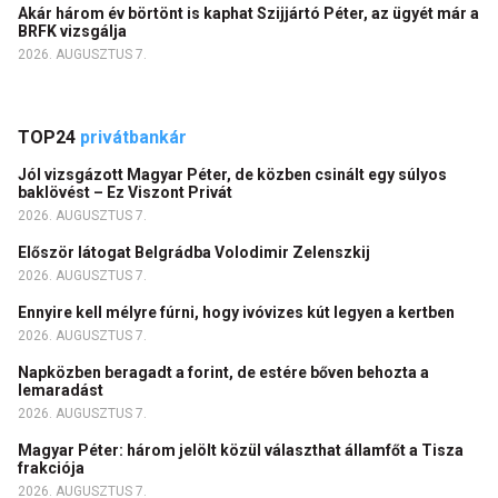
Akár három év börtönt is kaphat Szijjártó Péter, az ügyét már a
BRFK vizsgálja
2026. AUGUSZTUS 7.
TOP24
privátbankár
Jól vizsgázott Magyar Péter, de közben csinált egy súlyos
baklövést – Ez Viszont Privát
2026. AUGUSZTUS 7.
Először látogat Belgrádba Volodimir Zelenszkij
2026. AUGUSZTUS 7.
Ennyire kell mélyre fúrni, hogy ivóvizes kút legyen a kertben
2026. AUGUSZTUS 7.
Napközben beragadt a forint, de estére bőven behozta a
lemaradást
2026. AUGUSZTUS 7.
Magyar Péter: három jelölt közül választhat államfőt a Tisza
frakciója
2026. AUGUSZTUS 7.