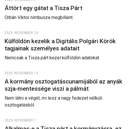
Áttört egy gátat a Tisza Párt
Orbán Viktor nimbusza megbillent.
2025. NOVEMBER 24.
Külföldön kezelik a Digitális Polgári Körök
tagjainak személyes adatait
Nemcsak a Tisza párt kezel külföldön adatokat.
2025. NOVEMBER 14.
A kormány osztogatáscunamijából az anyák
szja-mentessége viszi a pálmát
Nem látni a végét, mi lesz a nagy fedezet nélküli
osztogatásból.
2025. NOVEMBER 7.
Alkalmas-e a Tisza párt a kormányzásra, ez