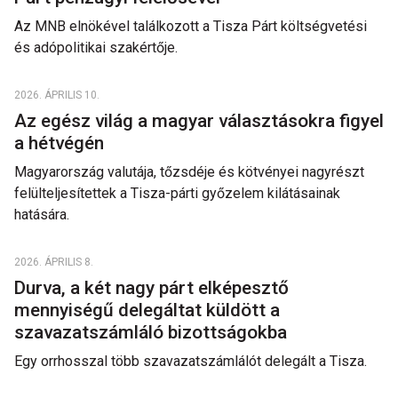
Az MNB elnökével találkozott a Tisza Párt költségvetési
és adópolitikai szakértője.
2026. ÁPRILIS 10.
Az egész világ a magyar választásokra figyel
a hétvégén
Magyarország valutája, tőzsdéje és kötvényei nagyrészt
felülteljesítettek a Tisza-párti győzelem kilátásainak
hatására.
2026. ÁPRILIS 8.
Durva, a két nagy párt elképesztő
mennyiségű delegáltat küldött a
szavazatszámláló bizottságokba
Egy orrhosszal több szavazatszámlálót delegált a Tisza.