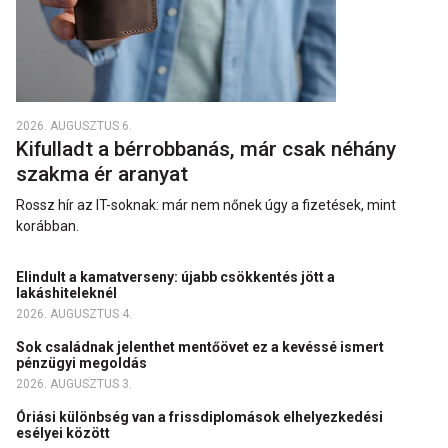
2026. AUGUSZTUS 6.
Kifulladt a bérrobbanás, már csak néhány
szakma ér aranyat
Rossz hír az IT-soknak: már nem nőnek úgy a fizetések, mint
korábban.
Elindult a kamatverseny: újabb csökkentés jött a
lakáshiteleknél
2026. AUGUSZTUS 4.
Sok családnak jelenthet mentőövet ez a kevéssé ismert
pénzügyi megoldás
2026. AUGUSZTUS 3.
Óriási különbség van a frissdiplomások elhelyezkedési
esélyei között