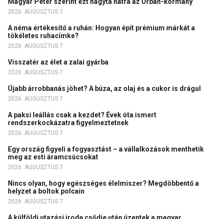
Magyar Péter szerint ezt hagyta hátra az Orbán-kormány
2026. AUGUSZTUS 7.
A néma értékesítő a ruhán: Hogyan épít prémium márkát a
tökéletes ruhacímke?
2026. AUGUSZTUS 7.
Visszatér az élet a zalai gyárba
2026. AUGUSZTUS 7.
Újabb árrobbanás jöhet? A búza, az olaj és a cukor is drágul
2026. AUGUSZTUS 7.
A paksi leállás csak a kezdet? Évek óta ismert
rendszerkockázatra figyelmeztetnek
2026. AUGUSZTUS 7.
Egy ország figyeli a fogyasztást – a vállalkozások menthetik
meg az esti áramcsúcsokat
2026. AUGUSZTUS 7.
Nincs olyan, hogy egészséges élelmiszer? Megdöbbentő a
helyzet a boltok polcain
2026. AUGUSZTUS 7.
A külföldi utazási iroda csődje után üzentek a magyar