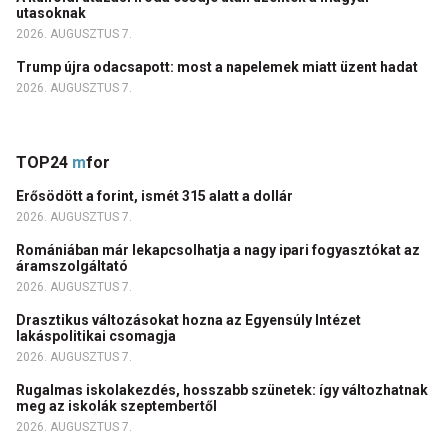
utasoknak
2026. AUGUSZTUS 7.
Trump újra odacsapott: most a napelemek miatt üzent hadat
2026. AUGUSZTUS 7.
TOP24
m
for
Erősödött a forint, ismét 315 alatt a dollár
2026. AUGUSZTUS 7.
Romániában már lekapcsolhatja a nagy ipari fogyasztókat az
áramszolgáltató
2026. AUGUSZTUS 7.
Drasztikus változásokat hozna az Egyensúly Intézet
lakáspolitikai csomagja
2026. AUGUSZTUS 7.
Rugalmas iskolakezdés, hosszabb szünetek: így változhatnak
meg az iskolák szeptembertől
2026. AUGUSZTUS 7.