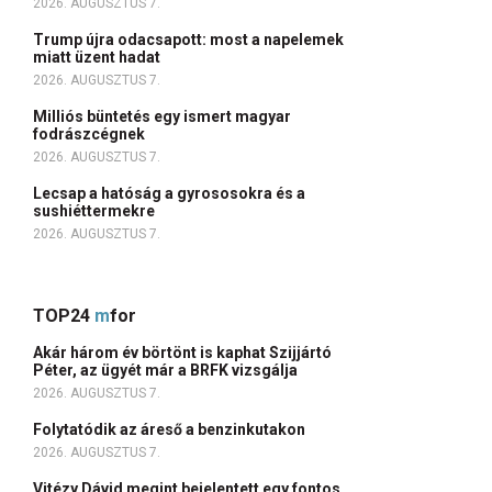
2026. AUGUSZTUS 7.
Trump újra odacsapott: most a napelemek
miatt üzent hadat
2026. AUGUSZTUS 7.
Milliós büntetés egy ismert magyar
fodrászcégnek
2026. AUGUSZTUS 7.
Lecsap a hatóság a gyrososokra és a
sushiéttermekre
2026. AUGUSZTUS 7.
TOP24
m
for
Akár három év börtönt is kaphat Szijjártó
Péter, az ügyét már a BRFK vizsgálja
2026. AUGUSZTUS 7.
Folytatódik az áreső a benzinkutakon
2026. AUGUSZTUS 7.
Vitézy Dávid megint bejelentett egy fontos