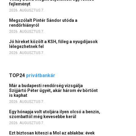
fejleményt
2026. AUGUSZTUS 7.
Megszólalt Pintér Sándor utóda a
rendőrhiányról
2026. AUGUSZTUS 7.
Jó híreket közölt a KSH, főleg a nyugdíjasok
lélegezhetnek fel
2026. AUGUSZTUS 7.
TOP24
privátbankár
Már a budapesti rendőrség vizsgálja
Szijjártó Péter ügyét, akár három év börtönt
is kaphat
2026. AUGUSZTUS 7.
Egy hónapja volt utoljára ilyen olcsó a benzin,
szombattól még kevesebbe kerül
2026. AUGUSZTUS 7.
Ezt biztosan kiteszi a Mol az ablakba: évek