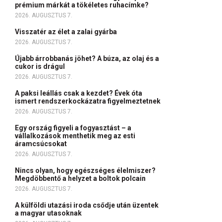
prémium márkát a tökéletes ruhacímke?
2026. AUGUSZTUS 7.
Visszatér az élet a zalai gyárba
2026. AUGUSZTUS 7.
Újabb árrobbanás jöhet? A búza, az olaj és a
cukor is drágul
2026. AUGUSZTUS 7.
A paksi leállás csak a kezdet? Évek óta
ismert rendszerkockázatra figyelmeztetnek
2026. AUGUSZTUS 7.
Egy ország figyeli a fogyasztást – a
vállalkozások menthetik meg az esti
áramcsúcsokat
2026. AUGUSZTUS 7.
Nincs olyan, hogy egészséges élelmiszer?
Megdöbbentő a helyzet a boltok polcain
2026. AUGUSZTUS 7.
A külföldi utazási iroda csődje után üzentek
a magyar utasoknak