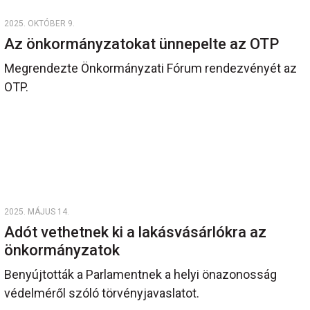
2025. OKTÓBER 9.
Az önkormányzatokat ünnepelte az OTP
Megrendezte Önkormányzati Fórum rendezvényét az
OTP.
2025. MÁJUS 14.
Adót vethetnek ki a lakásvásárlókra az
önkormányzatok
Benyújtották a Parlamentnek a helyi önazonosság
védelméről szóló törvényjavaslatot.