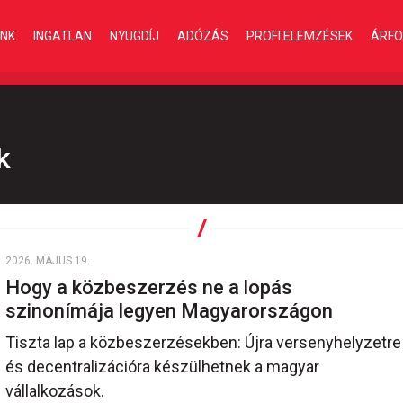
INK
INGATLAN
NYUGDÍJ
ADÓZÁS
PROFI ELEMZÉSEK
ÁRFO
k
2026. MÁJUS 19.
Hogy a közbeszerzés ne a lopás
szinonímája legyen Magyarországon
Tiszta lap a közbeszerzésekben: Újra versenyhelyzetre
és decentralizációra készülhetnek a magyar
vállalkozások.