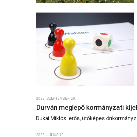
2023. SZEPTEMBER 29.
Durván meglepő kormányzati kij
Dukai Miklós: erős, ütőképes önkormányz
2023. JÚLIUS 10.