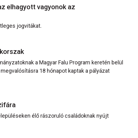
 az elhagyott vagyonok az
tleges jogvitákat.
ő korszak
rmányzatoknak a Magyar Falu Program keretén belül
A megvalósításra 18 hónapot kaptak a pályázat
űzifára
településeken élő rászoruló családoknak nyújt