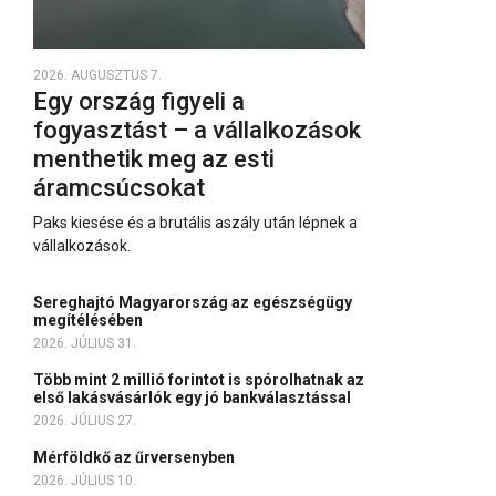
2026. AUGUSZTUS 7.
Egy ország figyeli a
fogyasztást – a vállalkozások
menthetik meg az esti
áramcsúcsokat
Paks kiesése és a brutális aszály után lépnek a
vállalkozások.
Sereghajtó Magyarország az egészségügy
megítélésében
2026. JÚLIUS 31.
Több mint 2 millió forintot is spórolhatnak az
első lakásvásárlók egy jó bankválasztással
2026. JÚLIUS 27.
Mérföldkő az űrversenyben
2026. JÚLIUS 10.