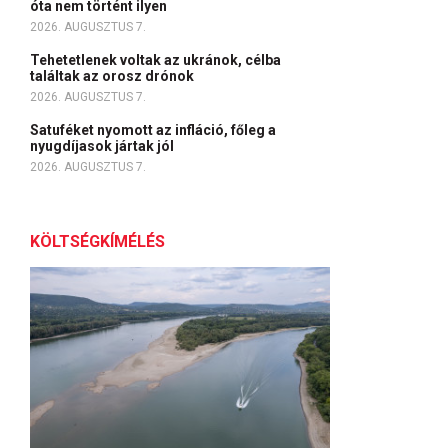
óta nem történt ilyen
2026. AUGUSZTUS 7.
Tehetetlenek voltak az ukránok, célba
találtak az orosz drónok
2026. AUGUSZTUS 7.
Satuféket nyomott az infláció, főleg a
nyugdíjasok jártak jól
2026. AUGUSZTUS 7.
KÖLTSÉGKÍMÉLÉS