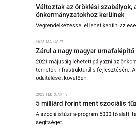
Változtak az öröklési szabályok,
önkormányzatokhoz kerülnek
Végrendelkezéssel el lehet kerülni az ese
2023. MÁJUS 27.
Zárul a nagy magyar urnafalépít
2021 májusáig lehetett pályázni az önko
temetők infrastrukturális fejlesztésére. 
odaítélését követően.
2023. FEBRUÁR 16.
5 milliárd forint ment szociális t
A szociálistűzifa-program 5000 fő alatti 
segítséget.