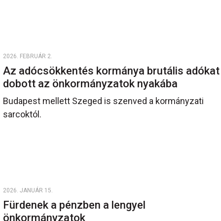
2026. FEBRUÁR 2.
Az adócsökkentés kormánya brutális adókat
dobott az önkormányzatok nyakába
Budapest mellett Szeged is szenved a kormányzati
sarcoktól.
2026. JANUÁR 15.
Fürdenek a pénzben a lengyel
önkormányzatok