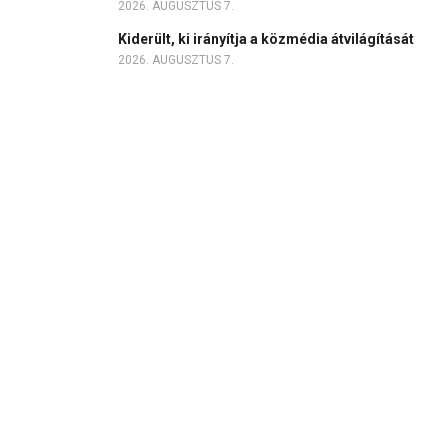
2026. AUGUSZTUS 7.
Kiderült, ki irányítja a közmédia átvilágítását
2026. AUGUSZTUS 7.