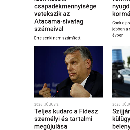
csapadékmennyisége
nyugd
vetekszik az
kormá
Atacama‑sivatag
Csak a pr
számaival
jobban a 
évben.
Erre senki nem számított.
2026. JÚLIUS 3.
2026. JÚLI
Teljes kudarc a Fidesz
Szijjá
személyi és tartalmi
külüg
megújulása
beleny