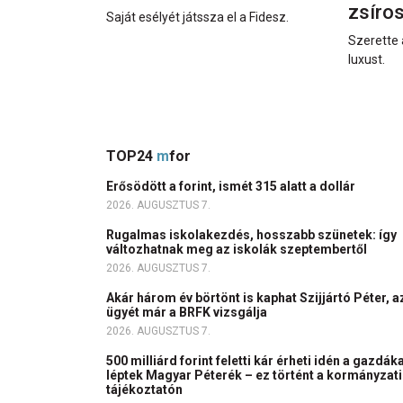
zsíro
Saját esélyét játssza el a Fidesz.
Szerette 
luxust.
TOP24
m
for
Erősödött a forint, ismét 315 alatt a dollár
2026. AUGUSZTUS 7.
Rugalmas iskolakezdés, hosszabb szünetek: így
változhatnak meg az iskolák szeptembertől
2026. AUGUSZTUS 7.
Akár három év börtönt is kaphat Szijjártó Péter, a
ügyét már a BRFK vizsgálja
2026. AUGUSZTUS 7.
500 milliárd forint feletti kár érheti idén a gazdáka
léptek Magyar Péterék – ez történt a kormányzati
tájékoztatón