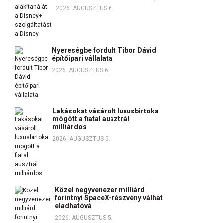
2026. AUGUSZTUS 6.
Nyereségbe fordult Tibor Dávid
építőipari vállalata
2026. AUGUSZTUS 6.
Lakásokat vásárolt luxusbirtoka
mögött a fiatal ausztrál
milliárdos
2026. AUGUSZTUS 5.
Közel negyvenezer milliárd
forintnyi SpaceX-részvény válhat
eladhatóvá
2026. AUGUSZTUS 5.