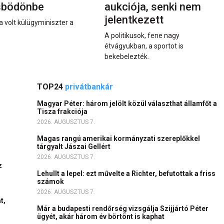
sbödönbe
aukciója, senki nem
jelentkezett
a volt külügyminiszter a
A politikusok, fene nagy
étvágyukban, a sportot is
bekebelezték.
TOP24
privátbankár
Magyar Péter: három jelölt közül választhat államfőt a
Tisza frakciója
2026. AUGUSZTUS 7.
Magas rangú amerikai kormányzati szereplőkkel
tárgyalt Jászai Gellért
2026. AUGUSZTUS 7.
z
Lehullt a lepel: ezt művelte a Richter, befutottak a friss
számok
2026. AUGUSZTUS 7.
t,
Már a budapesti rendőrség vizsgálja Szijjártó Péter
ügyét, akár három év börtönt is kaphat