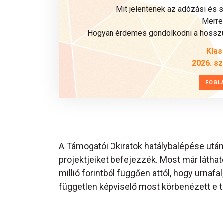
Mit jelentenek az adózási és 
Merre 
Hogyan érdemes gondolkodni a hosszú 
Klas
2026. s
FOGL
A Támogatói Okiratok hatálybalépése utá
projektjeiket befejezzék. Most már láthat
millió forintból függően attól, hogy urnaf
független képviselő most körbenézett e t