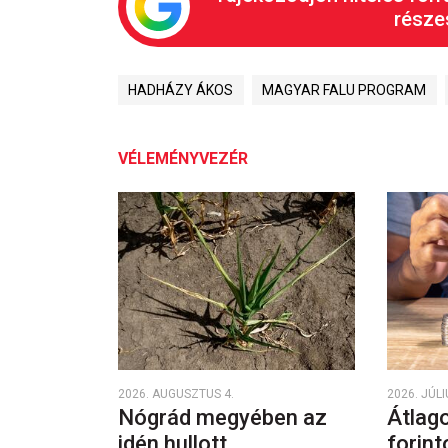
részes
HADHÁZY ÁKOS
MAGYAR FALU PROGRAM
VÉLEMÉNYVEZÉR
2026. AUGUSZTUS 4.
2026. JÚLI
Nógrád megyében az
Átlago
idén hullott
forint