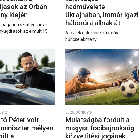
íjasok az Orbán-
hadművelete
ny idején
Ukrajnában, immár igazi
háborúra állnak át
opaganda szintjén jártak
nyugdíjasok az elmúlt 15
A civilek öldöklése háborús
bűncselekmény.
US 2.
2026. JÚNIUS 6.
rtó Péter volt
Mulatságba fordult a
yminiszter mélyen
magyar focibajnokság
últ a
közvetítési jogának