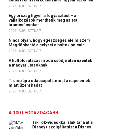
ismert rendszerkockázatra figyelmeztetnek
2026. AUGUSZTUS 7.
Egy ország figyeli a fogyasztást – a
vállalkozások menthetik meg az esti
áramcsúcsokat
2026. AUGUSZTUS 7.
Nincs olyan, hogy egészséges élelmiszer?
Megdöbbentő a helyzet a boltok polcain
2026. AUGUSZTUS 7.
A külföldi utazási iroda csődje után üzentek
a magyar utasoknak
2026. AUGUSZTUS 7.
Trump újra odacsapott: most a napelemek
miatt üzent hadat
2026. AUGUSZTUS 7.
A 100 LEGGAZDAGABB
TikTok-videókkal alakítaná át a
Disney+ szolgáltatást a Disney