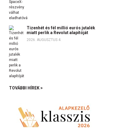
Tizenhét és fél millió eurós jutalék
miatt perlik a Revolut alapítóját
2026. AUGUSZTUS 4.
TOVÁBBI HÍREK >