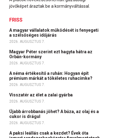
jövőképet áraztak be a kormányváltással.
FRISS
A magyar vállalatok működését is fenyegeti
a szélsőséges időjárás
2026. AUGUSZTUS 7.
Magyar Péter szerint ezt hagyta hátra az
Orbán-kormány
2026. AUGUSZTUS 7.
A néma értékesítő a ruhán: Hogyan épít
prémium márkát a tökéletes ruhacímke?
2026. AUGUSZTUS 7.
Visszatér az élet a zalai gyárba
2026. AUGUSZTUS 7.
Újabb árrobbanás jöhet? A búza, az olaj és a
cukor is drágul
2026. AUGUSZTUS 7.
A paksi leállás csak a kezdet? Évek óta