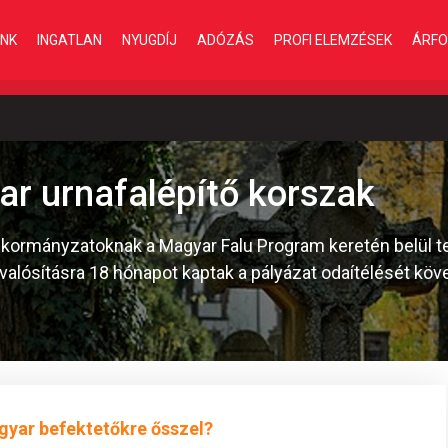
INK
INGATLAN
NYUGDÍJ
ADÓZÁS
PROFI ELEMZÉSEK
ÁRFO
ar urnafalépítő korszak
önkormányzatoknak a Magyar Falu Program keretén belül 
gvalósításra 18 hónapot kaptak a pályázat odaítélését köv
gyar befektetőkre ősszel?