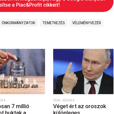
ítse a Piac&Profit cikkeit!
ÖNKORMÁNYZATOK
TEMETKEZÉS
VÉLEMÉNYVEZÉR
US 6.
2026. JÚLIUS 6.
san 7 millió
Véget ért az oroszok
ot buktak a
különleges