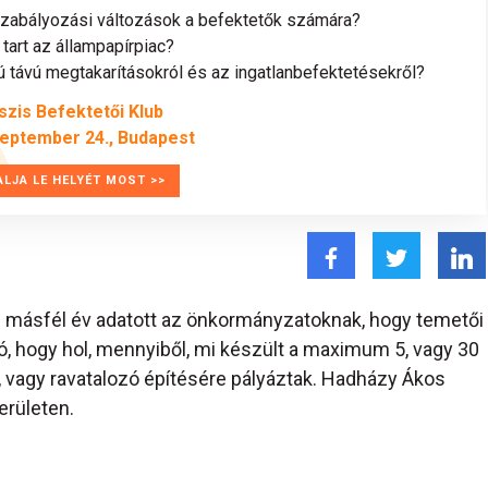
szabályozási változások a befektetők számára?
tart az állampapírpiac?
távú megtakarításokról és az ingatlanbefektetésekről?
szis Befektetői Klub
zeptember 24., Budapest
ALJA LE HELYÉT MOST >>
n másfél év adatott az önkormányzatoknak, hogy temetői
ó, hogy hol, mennyiből, mi készült a maximum 5, vagy 30
al, vagy ravatalozó építésére pályáztak. Hadházy Ákos
erületen.