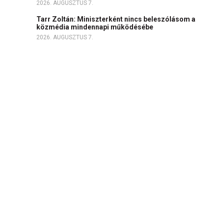
2026. AUGUSZTUS 7.
Tarr Zoltán: Miniszterként nincs beleszólásom a
közmédia mindennapi működésébe
2026. AUGUSZTUS 7.