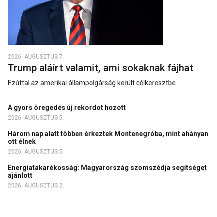
2026. AUGUSZTUS 7.
Trump aláírt valamit, ami sokaknak fájhat
Ezúttal az amerikai állampolgárság került célkeresztbe.
A gyors öregedés új rekordot hozott
2026. AUGUSZTUS 5.
Három nap alatt többen érkeztek Montenegróba, mint ahányan
ott élnek
2026. AUGUSZTUS 5.
Energiatakarékosság: Magyarország szomszédja segítséget
ajánlott
2026. AUGUSZTUS 2.