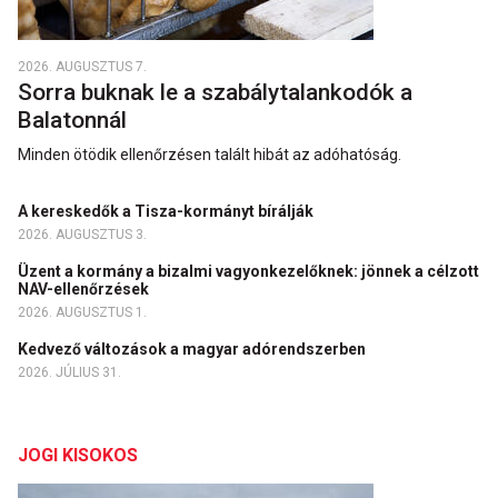
2026. AUGUSZTUS 7.
Sorra buknak le a szabálytalankodók a
Balatonnál
Minden ötödik ellenőrzésen talált hibát az adóhatóság.
A kereskedők a Tisza-kormányt bírálják
2026. AUGUSZTUS 3.
Üzent a kormány a bizalmi vagyonkezelőknek: jönnek a célzott
NAV-ellenőrzések
2026. AUGUSZTUS 1.
Kedvező változások a magyar adórendszerben
2026. JÚLIUS 31.
JOGI KISOKOS