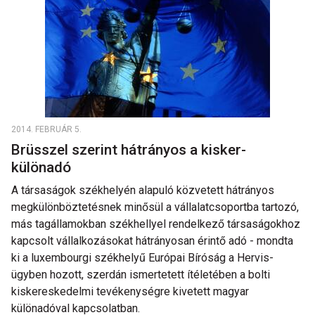
2014. FEBRUÁR 5.
Brüsszel szerint hátrányos a kisker-
különadó
A társaságok székhelyén alapuló közvetett hátrányos
megkülönböztetésnek minősül a vállalatcsoportba tartozó,
más tagállamokban székhellyel rendelkező társaságokhoz
kapcsolt vállalkozásokat hátrányosan érintő adó - mondta
ki a luxembourgi székhelyű Európai Bíróság a Hervis-
ügyben hozott, szerdán ismertetett ítéletében a bolti
kiskereskedelmi tevékenységre kivetett magyar
különadóval kapcsolatban.