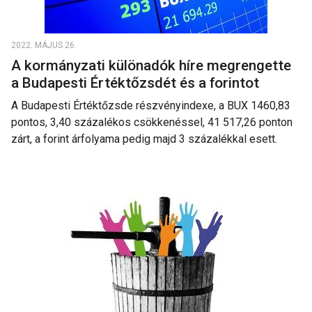
2022. MÁJUS 26.
A kormányzati különadók híre megrengette
a Budapesti Értéktőzsdét és a forintot
A Budapesti Értéktőzsde részvényindexe, a BUX 1460,83
pontos, 3,40 százalékos csökkenéssel, 41 517,26 ponton
zárt, a forint árfolyama pedig majd 3 százalékkal esett.