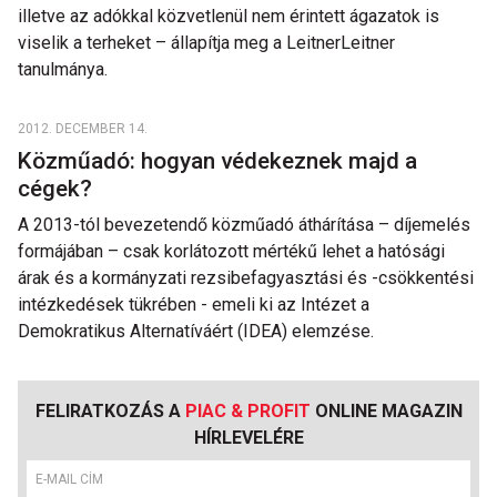
illetve az adókkal közvetlenül nem érintett ágazatok is
viselik a terheket – állapítja meg a LeitnerLeitner
tanulmánya.
2012. DECEMBER 14.
Közműadó: hogyan védekeznek majd a
cégek?
A 2013-tól bevezetendő közműadó áthárítása – díjemelés
formájában – csak korlátozott mértékű lehet a hatósági
árak és a kormányzati rezsibefagyasztási és -csökkentési
intézkedések tükrében - emeli ki az Intézet a
Demokratikus Alternatíváért (IDEA) elemzése.
FELIRATKOZÁS A
PIAC & PROFIT
ONLINE MAGAZIN
HÍRLEVELÉRE