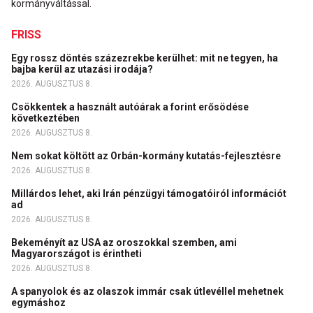
kormányváltással.
FRISS
Egy rossz döntés százezrekbe kerülhet: mit ne tegyen, ha
bajba kerül az utazási irodája?
2026. AUGUSZTUS 8.
Csökkentek a használt autóárak a forint erősödése
következtében
2026. AUGUSZTUS 8.
Nem sokat költött az Orbán-kormány kutatás-fejlesztésre
2026. AUGUSZTUS 8.
Millárdos lehet, aki Irán pénzügyi támogatóiról információt
ad
2026. AUGUSZTUS 8.
Bekeményít az USA az oroszokkal szemben, ami
Magyarországot is érintheti
2026. AUGUSZTUS 8.
A spanyolok és az olaszok immár csak útlevéllel mehetnek
egymáshoz