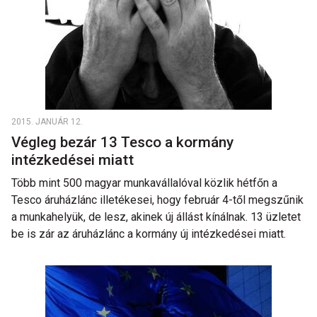
2015. JANUÁR 12.
Végleg bezár 13 Tesco a kormány
intézkedései miatt
Több mint 500 magyar munkavállalóval közlik hétfőn a
Tesco áruházlánc illetékesei, hogy február 4-től megszűnik
a munkahelyük, de lesz, akinek új állást kínálnak. 13 üzletet
be is zár az áruházlánc a kormány új intézkedései miatt.