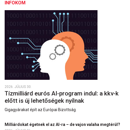
INFOKOM
2026. JÚLIUS 30.
Tízmilliárd eurós AI-program indul: a kkv-k
előtt is új lehetőségek nyílnak
Gigagyárakat épít az Európai Bizottság.
Milliárdokat égetnek el az AI-ra – de vajon valaha megtérül?