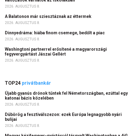
változások várhatók az iskolákban
2026. AUGUSZTUS 8.
A Balatonon már sziesztáznak az éttermek
2026. AUGUSZTUS 8.
Dinnyedráma: hiába finom csemege, bedőlt a piac
2026. AUGUSZTUS 8.
Washingtoni partnerrel erősítené a magyarországi
fegyvergyártást Jászai Gellért
2026. AUGUSZTUS 8.
TOP24
privátbankár
Újabb gyanús drónok tűntek fel Németországban, ezúttal egy
katonai bázis közelében
2026. AUGUSZTUS 8.
Dübörög a fesztiválszezon: ezek Európa legnagyobb nyári
bulijai
2026. AUGUSZTUS 8.
Magyar kézifegyver-gyártásról tárgyalt Washingtonban a 4iG