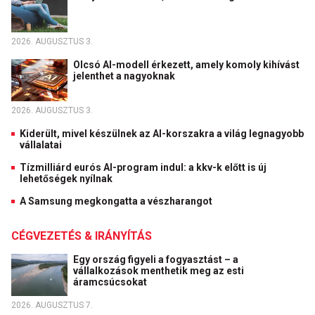
2026. AUGUSZTUS 3.
Olcsó AI-modell érkezett, amely komoly kihívást
jelenthet a nagyoknak
2026. AUGUSZTUS 3.
Kiderült, mivel készülnek az AI-korszakra a világ legnagyobb
vállalatai
Tízmilliárd eurós AI-program indul: a kkv-k előtt is új
lehetőségek nyílnak
A Samsung megkongatta a vészharangot
CÉGVEZETÉS & IRÁNYÍTÁS
Egy ország figyeli a fogyasztást – a
vállalkozások menthetik meg az esti
áramcsúcsokat
2026. AUGUSZTUS 7.