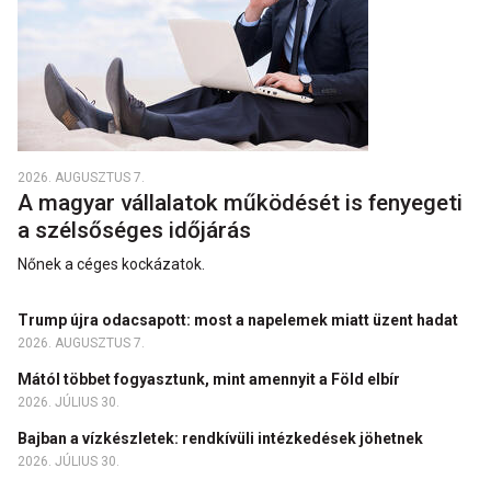
2026. AUGUSZTUS 7.
A magyar vállalatok működését is fenyegeti
a szélsőséges időjárás
Nőnek a céges kockázatok.
Trump újra odacsapott: most a napelemek miatt üzent hadat
2026. AUGUSZTUS 7.
Mától többet fogyasztunk, mint amennyit a Föld elbír
2026. JÚLIUS 30.
Bajban a vízkészletek: rendkívüli intézkedések jöhetnek
2026. JÚLIUS 30.