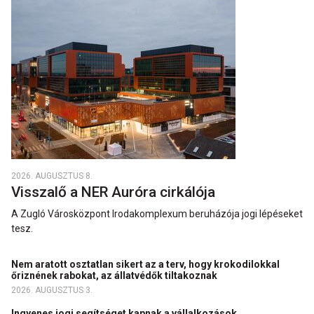
2026. AUGUSZTUS 8.
Visszalő a NER Auróra cirkálója
A Zugló Városközpont Irodakomplexum beruházója jogi lépéseket
tesz.
Nem aratott osztatlan sikert az a terv, hogy krokodilokkal
őriznének rabokat, az állatvédők tiltakoznak
2026. AUGUSZTUS 3.
Ingyenes jogi segítséget kapnak a vállalkozások