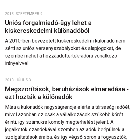
2013. SZEPTEMBER 9.
Uniós forgalmiadó-ügy lehet a
kiskereskedelmi különadóból
A 2010-ben bevezetett kiskereskedelmi különadó nem
sérti az uniós versenyszabályokat és alapjogokat, de
szembe mehet a hozzáadottérték-adóra vonatkozó
irányelvvel.
2013. JÚLIUS 3.
Megszorítások, beruházások elmaradása -
ezt hozták a különadók
Mára a különadók nagyságrendje elérte a társasági adóét,
mivel azonban ez csak a vállalkozások szűkebb körét
érinti, így számukra komoly megterhelést jelent. A
jogalkotók szándékával szemben az adók beépülnek a
szolgáltatások áraiba, és így végső soron a fogyasztók,