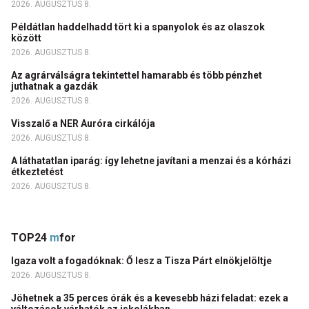
2026. AUGUSZTUS 8.
Példátlan haddelhadd tört ki a spanyolok és az olaszok
között
2026. AUGUSZTUS 8.
Az agrárválságra tekintettel hamarabb és több pénzhet
juthatnak a gazdák
2026. AUGUSZTUS 8.
Visszalő a NER Auróra cirkálója
2026. AUGUSZTUS 8.
A láthatatlan iparág: így lehetne javítani a menzai és a kórházi
étkeztetést
2026. AUGUSZTUS 8.
TOP24
m
for
Igaza volt a fogadóknak: Ő lesz a Tisza Párt elnökjelöltje
2026. AUGUSZTUS 8.
Jöhetnek a 35 perces órák és a kevesebb házi feladat: ezek a