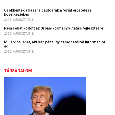
Csökkentek a használt autóárak a forint erősödése
következtében
2026. AUGUSZTUS 8.
Nem sokat költött az Orbán-kormány kutatás-fejlesztésre
2026. AUGUSZTUS 8.
Millárdos lehet, aki Irán pénzügyi támogatóiról információt
ad
2026. AUGUSZTUS 8.
TÁRSADALOM