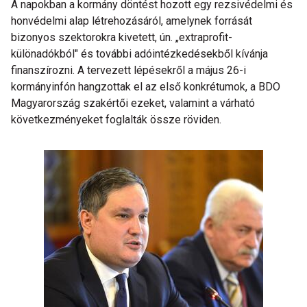
A napokban a kormány döntést hozott egy rezsivédelmi és
honvédelmi alap létrehozásáról, amelynek forrását
bizonyos szektorokra kivetett, ún. „extraprofit-
különadókból" és további adóintézkedésekből kívánja
finanszírozni. A tervezett lépésekről a május 26-i
kormányinfón hangzottak el az első konkrétumok, a BDO
Magyarország szakértői ezeket, valamint a várható
következményeket foglalták össze röviden.