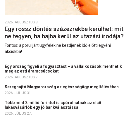
2026. AUGUSZTUS 8.
Egy rossz döntés százezrekbe kerülhet: mit
ne tegyen, ha bajba kerül az utazási irodája?
Fontos: a pórul járt ügyfelek ne kezdjenek idő előtti egyéni
akciókba!
Egy ország figyeli a fogyasztást – a vállalkozások menthetik
meg az esti áramcsúcsokat
2026. AUGUSZTUS 7.
Sereghajtó Magyarország az egészségügy megítélésében
2026. JÚLIUS 31.
Több mint 2 millió forintot is spórolhatnak az első
lakásvásárlók egy jó bankválasztással
2026. JÚLIUS 27.