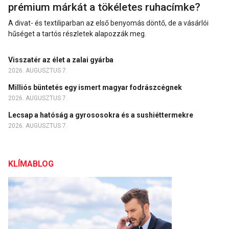
prémium márkát a tökéletes ruhacímke?
A divat- és textiliparban az első benyomás döntő, de a vásárlói
hűséget a tartós részletek alapozzák meg.
Visszatér az élet a zalai gyárba
2026. AUGUSZTUS 7.
Milliós büntetés egy ismert magyar fodrászcégnek
2026. AUGUSZTUS 7.
Lecsap a hatóság a gyrososokra és a sushiéttermekre
2026. AUGUSZTUS 7.
KLÍMABLOG