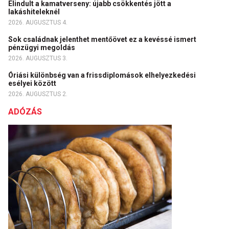
Elindult a kamatverseny: újabb csökkentés jött a
lakáshiteleknél
2026. AUGUSZTUS 4.
Sok családnak jelenthet mentőövet ez a kevéssé ismert
pénzügyi megoldás
2026. AUGUSZTUS 3.
Óriási különbség van a frissdiplomások elhelyezkedési
esélyei között
2026. AUGUSZTUS 2.
ADÓZÁS