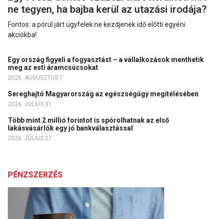
ne tegyen, ha bajba kerül az utazási irodája?
Fontos: a pórul járt ügyfelek ne kezdjenek idő előtti egyéni
akciókba!
Egy ország figyeli a fogyasztást – a vállalkozások menthetik
meg az esti áramcsúcsokat
2026. AUGUSZTUS 7.
Sereghajtó Magyarország az egészségügy megítélésében
2026. JÚLIUS 31.
Több mint 2 millió forintot is spórolhatnak az első
lakásvásárlók egy jó bankválasztással
2026. JÚLIUS 27.
PÉNZSZERZÉS