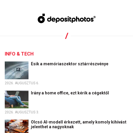
INFO & TECH
Esik a memóriaszektor sztárrészvénye
2026. AUGUSZTUS 6.
Irány a home office, ezt kérik a cégektől
2026. AUGUSZTUS 3.
Olcsó AI-modell érkezett, amely komoly kihívást
jelenthet a nagyoknak