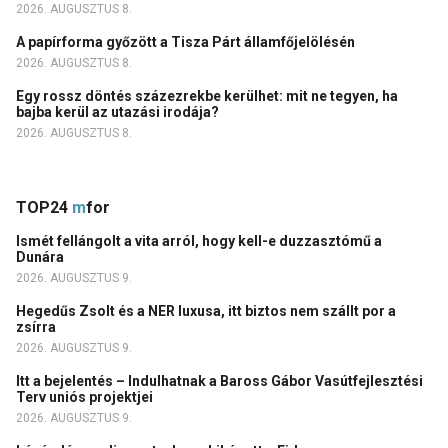
2026. AUGUSZTUS 8.
A papírforma győzött a Tisza Párt államfőjelölésén
2026. AUGUSZTUS 8.
Egy rossz döntés százezrekbe kerülhet: mit ne tegyen, ha
bajba kerül az utazási irodája?
2026. AUGUSZTUS 8.
TOP24
m
for
Ismét fellángolt a vita arról, hogy kell-e duzzasztómű a
Dunára
2026. AUGUSZTUS 9.
Hegedűs Zsolt és a NER luxusa, itt biztos nem szállt por a
zsírra
2026. AUGUSZTUS 9.
Itt a bejelentés – Indulhatnak a Baross Gábor Vasútfejlesztési
Terv uniós projektjei
2026. AUGUSZTUS 9.