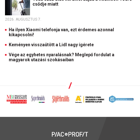
csődje miatt
2026. AUGUSZTUS 7.
Ha ilyen Xiaomi telefonja van, ezt érdemes azonnal
kikapcsolni!
Keményen visszaütött a Lidl nagy ígérete
Vége az egyhetes nyaralásnak? Meglepő fordulat a
magyarok utazási szokásaiban