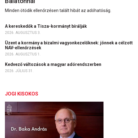
Balatonnál
Minden ötödik ellenőrzésen talált hibát az adóhatóság.
A kereskedők a Tisza-kormányt bírálják
2026. AUGUSZTUS 3.
Üzent a kormány a bizalmi vagyonkezelőknek: jönnek a célzott
NAV-ellenőrzések
2026. AUGUSZTUS 1.
Kedvező változások a magyar adórendszerben
2026. JÚLIUS 31.
JOGI KISOKOS