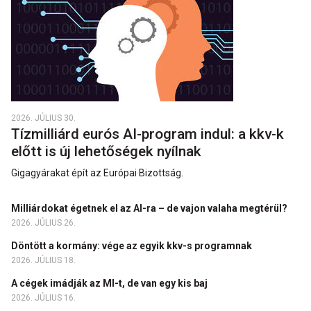
2026. JÚLIUS 30.
Tízmilliárd eurós AI-program indul: a kkv-k
előtt is új lehetőségek nyílnak
Gigagyárakat épít az Európai Bizottság.
Milliárdokat égetnek el az AI-ra – de vajon valaha megtérül?
2026. JÚLIUS 26.
Döntött a kormány: vége az egyik kkv-s programnak
2026. JÚLIUS 18.
A cégek imádják az MI-t, de van egy kis baj
2026. JÚLIUS 16.