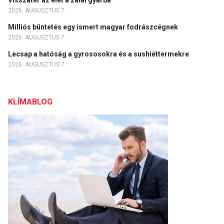
Visszatér az élet a zalai gyárba
2026. AUGUSZTUS 7.
Milliós büntetés egy ismert magyar fodrászcégnek
2026. AUGUSZTUS 7.
Lecsap a hatóság a gyrososokra és a sushiéttermekre
2026. AUGUSZTUS 7.
KLÍMABLOG