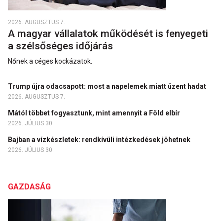
2026. AUGUSZTUS 7.
A magyar vállalatok működését is fenyegeti
a szélsőséges időjárás
Nőnek a céges kockázatok.
Trump újra odacsapott: most a napelemek miatt üzent hadat
2026. AUGUSZTUS 7.
Mától többet fogyasztunk, mint amennyit a Föld elbír
2026. JÚLIUS 30.
Bajban a vízkészletek: rendkívüli intézkedések jöhetnek
2026. JÚLIUS 30.
GAZDASÁG