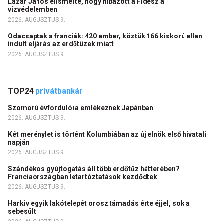
Lázár János elismerte, hogy hibázott a Fidesz a
vízvédelemben
2026. AUGUSZTUS 9.
Odacsaptak a franciák: 420 ember, köztük 166 kiskorú ellen
indult eljárás az erdőtüzek miatt
2026. AUGUSZTUS 9.
TOP24
privátbankár
Szomorú évfordulóra emlékeznek Japánban
2026. AUGUSZTUS 9.
Két merénylet is történt Kolumbiában az új elnök első hivatali
napján
2026. AUGUSZTUS 9.
Szándékos gyújtogatás áll több erdőtűz hátterében?
Franciaországban letartóztatások kezdődtek
2026. AUGUSZTUS 9.
Harkiv egyik lakótelepét orosz támadás érte éjjel, sok a
sebesült