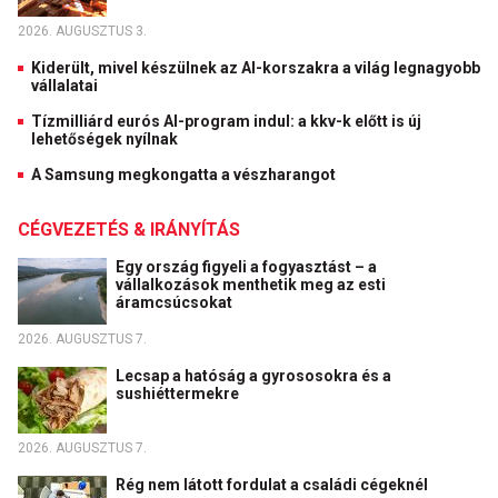
2026. AUGUSZTUS 3.
Kiderült, mivel készülnek az AI-korszakra a világ legnagyobb
vállalatai
Tízmilliárd eurós AI-program indul: a kkv-k előtt is új
lehetőségek nyílnak
A Samsung megkongatta a vészharangot
CÉGVEZETÉS & IRÁNYÍTÁS
Egy ország figyeli a fogyasztást – a
vállalkozások menthetik meg az esti
áramcsúcsokat
2026. AUGUSZTUS 7.
Lecsap a hatóság a gyrososokra és a
sushiéttermekre
2026. AUGUSZTUS 7.
Rég nem látott fordulat a családi cégeknél