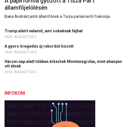
A papírforma győzött a Tisza Párt
államfőjelölésén
Baka Andrást jelöli államfőnek a Tisza parlamenti frakciója.
Trump aláírt valamit, ami sokaknak fájhat
2026. AUGUSZTUS 7.
A gyors öregedés új rekordot hozott
2026. AUGUSZTUS 5.
Három nap alatt többen érkeztek Montenegróba, mint ahányan
ott élnek
2026. AUGUSZTUS 5.
INFOKOM