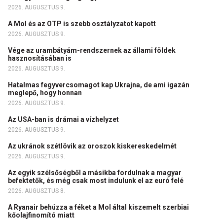
2026. AUGUSZTUS 9.
A Mol és az OTP is szebb osztályzatot kapott
2026. AUGUSZTUS 9.
Vége az urambátyám-rendszernek az állami földek
hasznosításában is
2026. AUGUSZTUS 9.
Hatalmas fegyvercsomagot kap Ukrajna, de ami igazán
meglepő, hogy honnan
2026. AUGUSZTUS 9.
Az USA-ban is drámai a vízhelyzet
2026. AUGUSZTUS 9.
Az ukránok szétlövik az oroszok kiskereskedelmét
2026. AUGUSZTUS 9.
Az egyik szélsőségből a másikba fordulnak a magyar
befektetők, és még csak most indulunk el az euró felé
2026. AUGUSZTUS 8.
A Ryanair behúzza a féket a Mol által kiszemelt szerbiai
kőolajfinomító miatt