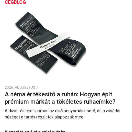
CÉGBLOG
2026. AUGUSZTUS 7.
A néma értékesítő a ruhán: Hogyan épít
prémium márkát a tökéletes ruhacímke?
A divat- és textiliparban az első benyomás döntő, de a vásárlói
hűséget a tartós részletek alapozzák meg.