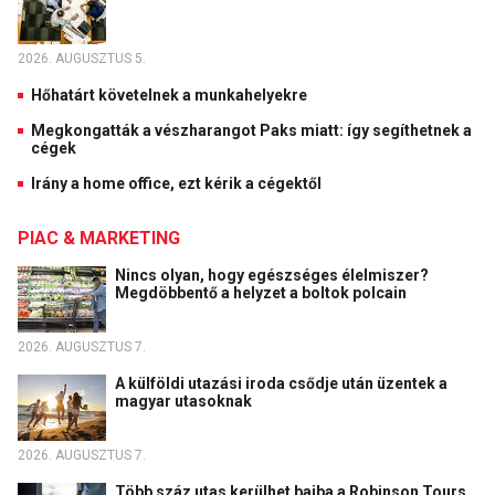
2026. AUGUSZTUS 5.
Hőhatárt követelnek a munkahelyekre
Megkongatták a vészharangot Paks miatt: így segíthetnek a
cégek
Irány a home office, ezt kérik a cégektől
PIAC & MARKETING
Nincs olyan, hogy egészséges élelmiszer?
Megdöbbentő a helyzet a boltok polcain
2026. AUGUSZTUS 7.
A külföldi utazási iroda csődje után üzentek a
magyar utasoknak
2026. AUGUSZTUS 7.
Több száz utas kerülhet bajba a Robinson Tours