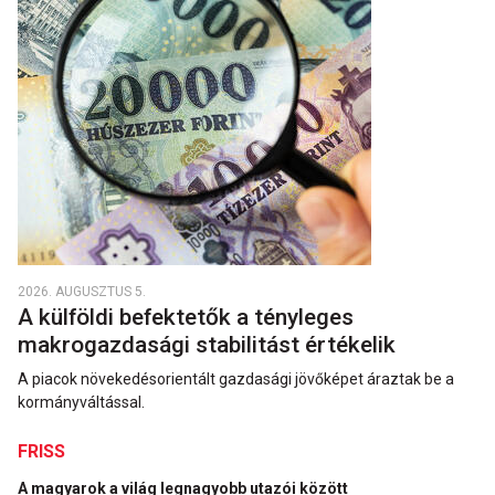
2026. AUGUSZTUS 5.
A külföldi befektetők a tényleges
makrogazdasági stabilitást értékelik
A piacok növekedésorientált gazdasági jövőképet áraztak be a
kormányváltással.
FRISS
A magyarok a világ legnagyobb utazói között