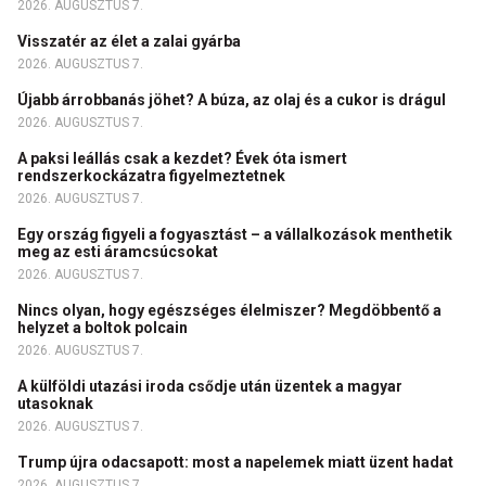
2026. AUGUSZTUS 7.
Visszatér az élet a zalai gyárba
2026. AUGUSZTUS 7.
Újabb árrobbanás jöhet? A búza, az olaj és a cukor is drágul
2026. AUGUSZTUS 7.
A paksi leállás csak a kezdet? Évek óta ismert
rendszerkockázatra figyelmeztetnek
2026. AUGUSZTUS 7.
Egy ország figyeli a fogyasztást – a vállalkozások menthetik
meg az esti áramcsúcsokat
2026. AUGUSZTUS 7.
Nincs olyan, hogy egészséges élelmiszer? Megdöbbentő a
helyzet a boltok polcain
2026. AUGUSZTUS 7.
A külföldi utazási iroda csődje után üzentek a magyar
utasoknak
2026. AUGUSZTUS 7.
Trump újra odacsapott: most a napelemek miatt üzent hadat
2026. AUGUSZTUS 7.