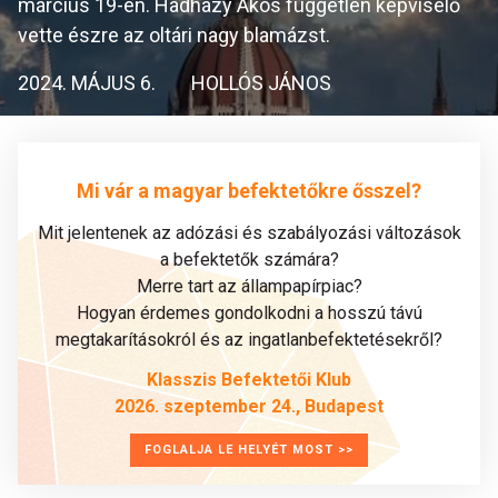
március 19-én. Hadházy Ákos független képviselő
vette észre az oltári nagy blamázst.
2024. MÁJUS 6.
HOLLÓS JÁNOS
Mi vár a magyar befektetőkre ősszel?
Mit jelentenek az adózási és szabályozási változások
a befektetők számára?
Merre tart az állampapírpiac?
Hogyan érdemes gondolkodni a hosszú távú
megtakarításokról és az ingatlanbefektetésekről?
Klasszis Befektetői Klub
2026. szeptember 24., Budapest
FOGLALJA LE HELYÉT MOST >>