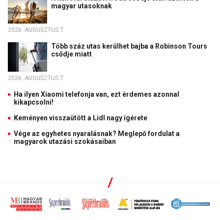
magyar utasoknak
2026. AUGUSZTUS 7.
Több száz utas kerülhet bajba a Robinson Tours
csődje miatt
2026. AUGUSZTUS 7.
Ha ilyen Xiaomi telefonja van, ezt érdemes azonnal
kikapcsolni!
Keményen visszaütött a Lidl nagy ígérete
Vége az egyhetes nyaralásnak? Meglepő fordulat a
magyarok utazási szokásaiban