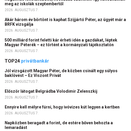
meg az iskolák szeptembertől
2026. AUGUSZTUS 7.
Akár három év börtönt is kaphat Szijjártó Péter, az ügyét már a
BRFK vizsgálja
2026. AUGUSZTUS 7.
500 milliárd forint feletti kár érheti idén a gazdákat, léptek
Magyar Péterék – ez történt a kormányzati tájékoztatón
2026. AUGUSZTUS 7.
TOP24
privátbankár
Jól vizsgázott Magyar Péter, de közben csinált egy súlyos
baklövést – Ez Viszont Privát
2026. AUGUSZTUS 7.
Először látogat Belgrádba Volodimir Zelenszkij
2026. AUGUSZTUS 7.
Ennyire kell mélyre fúrni, hogy ivóvizes kút legyen a kertben
2026. AUGUSZTUS 7.
Napközben beragadt a forint, de estére bőven behozta a
lemaradást