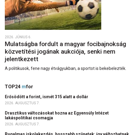
2026. JÚNIUS 6.
Mulatságba fordult a magyar focibajnokság
közvetítési jogának aukciója, senki nem
jelentkezett
A politikusok, fene nagy étvágyukban, a sportot is bekebelezték.
TOP24
m
for
Erősödött a forint, ismét 315 alatt a dollár
2026. AUGUSZTUS 7.
Drasztikus változásokat hozna az Egyensúly Intézet
lakáspolitikai csomagja
2026. AUGUSZTUS 7.
Rugalmas iskolakezdés, hosszabb szünetek: így változhatnak