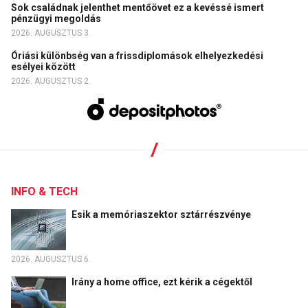
Sok családnak jelenthet mentőövet ez a kevéssé ismert
pénzügyi megoldás
2026. AUGUSZTUS 3.
Óriási különbség van a frissdiplomások elhelyezkedési
esélyei között
2026. AUGUSZTUS 2.
INFO & TECH
Esik a memóriaszektor sztárrészvénye
2026. AUGUSZTUS 6.
Irány a home office, ezt kérik a cégektől