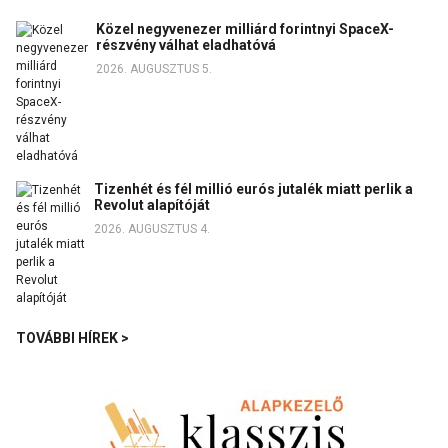
Közel negyvenezer milliárd forintnyi SpaceX-
részvény válhat eladhatóvá
2026. AUGUSZTUS 5.
Tizenhét és fél millió eurós jutalék miatt perlik a
Revolut alapítóját
2026. AUGUSZTUS 4.
TOVÁBBI HÍREK >