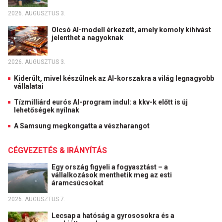
2026. AUGUSZTUS 3.
Olcsó AI-modell érkezett, amely komoly kihívást
jelenthet a nagyoknak
2026. AUGUSZTUS 3.
Kiderült, mivel készülnek az AI-korszakra a világ legnagyobb
vállalatai
Tízmilliárd eurós AI-program indul: a kkv-k előtt is új
lehetőségek nyílnak
A Samsung megkongatta a vészharangot
CÉGVEZETÉS & IRÁNYÍTÁS
Egy ország figyeli a fogyasztást – a
vállalkozások menthetik meg az esti
áramcsúcsokat
2026. AUGUSZTUS 7.
Lecsap a hatóság a gyrososokra és a