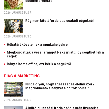
sushiéttermekre
2026. AUGUSZTUS 7.
Rég nem látott fordulat a családi cégeknél
2026. AUGUSZTUS 5.
Hőhatárt követelnek a munkahelyekre
Megkongatták a vészharangot Paks miatt: így segíthetnek a
cégek
Irány a home office, ezt kérik a cégektől
PIAC & MARKETING
Nincs olyan, hogy egészséges élelmiszer?
Megdöbbentő a helyzet a boltok polcain
2026. AUGUSZTUS 7.
A külföldi utazási iroda csődje után üzentek a