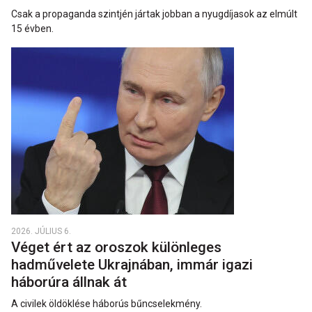
Csak a propaganda szintjén jártak jobban a nyugdíjasok az elmúlt
15 évben.
2026. JÚLIUS 6.
Véget ért az oroszok különleges
hadművelete Ukrajnában, immár igazi
háborúra állnak át
A civilek öldöklése háborús bűncselekmény.