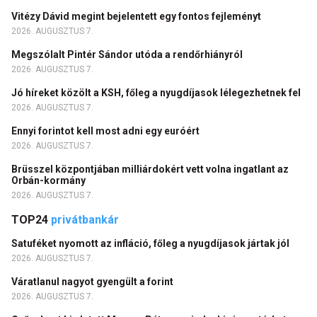
Vitézy Dávid megint bejelentett egy fontos fejleményt
2026. AUGUSZTUS 7.
Megszólalt Pintér Sándor utóda a rendőrhiányról
2026. AUGUSZTUS 7.
Jó híreket közölt a KSH, főleg a nyugdíjasok lélegezhetnek fel
2026. AUGUSZTUS 7.
Ennyi forintot kell most adni egy euróért
2026. AUGUSZTUS 7.
Brüsszel központjában milliárdokért vett volna ingatlant az
Orbán-kormány
2026. AUGUSZTUS 7.
TOP24
privátbankár
Satuféket nyomott az infláció, főleg a nyugdíjasok jártak jól
2026. AUGUSZTUS 7.
Váratlanul nagyot gyengült a forint
2026. AUGUSZTUS 7.