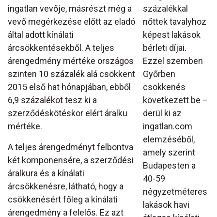
ingatlan vevője, másrészt még a
százalékkal
vevő megérkezése előtt az eladó
nőttek tavalyhoz
által adott kínálati
képest lakások
árcsökkentésekből. A teljes
bérleti díjai.
árengedmény mértéke országos
Ezzel szemben
szinten 10 százalék alá csökkent
Győrben
2015 első hat hónapjában, ebből
csökkenés
6,9 százalékot tesz ki a
következett be –
szerződéskötéskor elért áralku
derül ki az
mértéke.
ingatlan.com
elemzéséből,
A teljes árengedményt felbontva
amely szerint
két komponensére, a szerződési
Budapesten a
áralkura és a kínálati
40-59
árcsökkenésre, látható, hogy a
négyzetméteres
csökkenésért főleg a kínálati
lakások havi
árengedmény a felelős. Ez azt