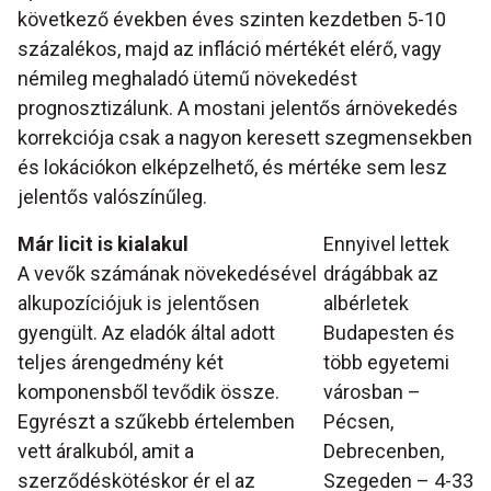
következő években éves szinten kezdetben 5-10
százalékos, majd az infláció mértékét elérő, vagy
némileg meghaladó ütemű növekedést
prognosztizálunk. A mostani jelentős árnövekedés
korrekciója csak a nagyon keresett szegmensekben
és lokációkon elképzelhető, és mértéke sem lesz
jelentős valószínűleg.
Már licit is kialakul
Ennyivel lettek
A vevők számának növekedésével
drágábbak az
alkupozíciójuk is jelentősen
albérletek
gyengült. Az eladók által adott
Budapesten és
teljes árengedmény két
több egyetemi
komponensből tevődik össze.
városban –
Egyrészt a szűkebb értelemben
Pécsen,
vett áralkuból, amit a
Debrecenben,
szerződéskötéskor ér el az
Szegeden – 4-33