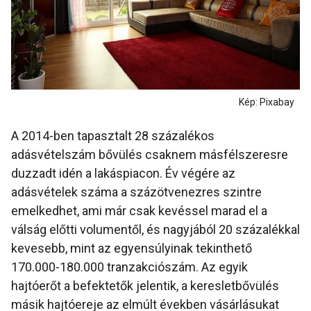
Kép: Pixabay
A 2014-ben tapasztalt 28 százalékos
adásvételszám bővülés csaknem másfélszeresre
duzzadt idén a lakáspiacon. Év végére az
adásvételek száma a százötvenezres szintre
emelkedhet, ami már csak kevéssel marad el a
válság előtti volumentől, és nagyjából 20 százalékkal
kevesebb, mint az egyensúlyinak tekinthető
170.000-180.000 tranzakciószám. Az egyik
hajtóerőt a befektetők jelentik, a keresletbővülés
másik hajtóereje az elmúlt években vásárlásukat