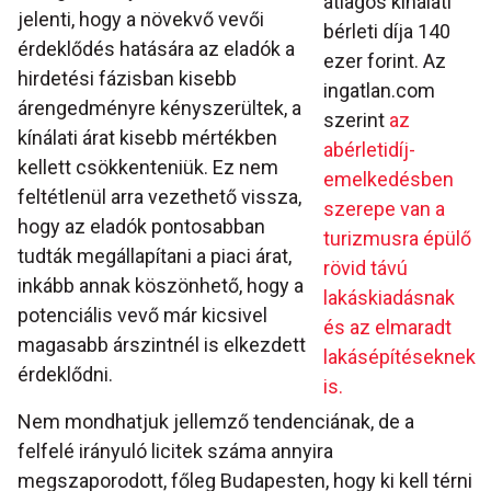
átlagos kínálati
jelenti, hogy a növekvő vevői
bérleti díja 140
érdeklődés hatására az eladók a
ezer forint. Az
hirdetési fázisban kisebb
ingatlan.com
árengedményre kényszerültek, a
szerint
az
kínálati árat kisebb mértékben
abérletidíj-
kellett csökkenteniük. Ez nem
emelkedésben
feltétlenül arra vezethető vissza,
szerepe van a
hogy az eladók pontosabban
turizmusra épülő
tudták megállapítani a piaci árat,
rövid távú
inkább annak köszönhető, hogy a
lakáskiadásnak
potenciális vevő már kicsivel
és az elmaradt
magasabb árszintnél is elkezdett
lakásépítéseknek
érdeklődni.
is.
Nem mondhatjuk jellemző tendenciának, de a
felfelé irányuló licitek száma annyira
megszaporodott, főleg Budapesten, hogy ki kell térni