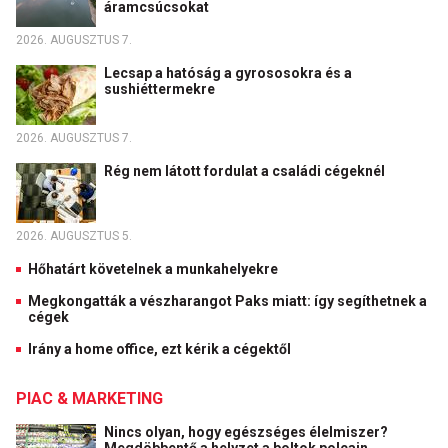
áramcsúcsokat
2026. AUGUSZTUS 7.
Lecsap a hatóság a gyrososokra és a
sushiéttermekre
2026. AUGUSZTUS 7.
Rég nem látott fordulat a családi cégeknél
2026. AUGUSZTUS 5.
Hőhatárt követelnek a munkahelyekre
Megkongatták a vészharangot Paks miatt: így segíthetnek a
cégek
Irány a home office, ezt kérik a cégektől
PIAC & MARKETING
Nincs olyan, hogy egészséges élelmiszer?
Megdöbbentő a helyzet a boltok polcain