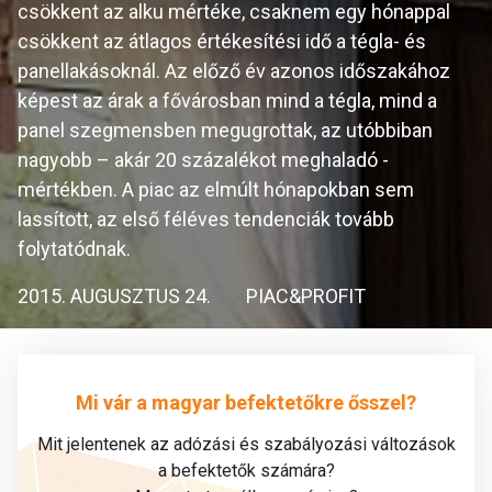
csökkent az alku mértéke, csaknem egy hónappal
csökkent az átlagos értékesítési idő a tégla- és
panellakásoknál. Az előző év azonos időszakához
képest az árak a fővárosban mind a tégla, mind a
panel szegmensben megugrottak, az utóbbiban
nagyobb – akár 20 százalékot meghaladó -
mértékben. A piac az elmúlt hónapokban sem
lassított, az első féléves tendenciák tovább
folytatódnak.
2015. AUGUSZTUS 24.
PIAC&PROFIT
Mi vár a magyar befektetőkre ősszel?
Mit jelentenek az adózási és szabályozási változások
a befektetők számára?