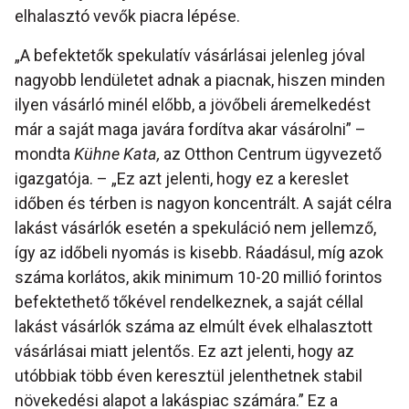
elhalasztó vevők piacra lépése.
„A befektetők spekulatív vásárlásai jelenleg jóval
nagyobb lendületet adnak a piacnak, hiszen minden
ilyen vásárló minél előbb, a jövőbeli áremelkedést
már a saját maga javára fordítva akar vásárolni” –
mondta
Kühne Kata,
az Otthon Centrum ügyvezető
igazgatója. – „Ez azt jelenti, hogy ez a kereslet
időben és térben is nagyon koncentrált. A saját célra
lakást vásárlók esetén a spekuláció nem jellemző,
így az időbeli nyomás is kisebb. Ráadásul, míg azok
száma korlátos, akik minimum 10-20 millió forintos
befektethető tőkével rendelkeznek, a saját céllal
lakást vásárlók száma az elmúlt évek elhalasztott
vásárlásai miatt jelentős. Ez azt jelenti, hogy az
utóbbiak több éven keresztül jelenthetnek stabil
növekedési alapot a lakáspiac számára.” Ez a