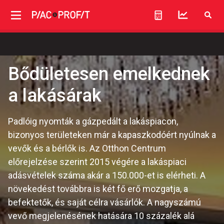
Bődületesen emelkednek
a lakásárak
Padlóig nyomták a gázpedált a lakáspiacon,
bizonyos területeken már a kapaszkodóért nyúlnak a
vevők és a bérlők is. Az Otthon Centrum
előrejelzése szerint 2015 végére a lakáspiaci
adásvételek száma akár a 150.000-et is elérheti. A
növekedést továbbra is két fő erő mozgatja, a
befektetők, és saját célra vásárlók. A nagyszámú
vevő megjelenésének hatására 10 százalék alá