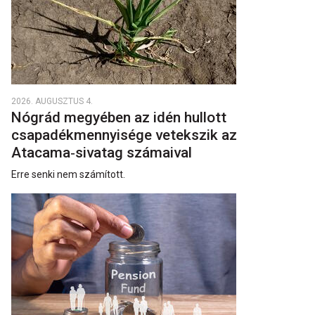
2026. AUGUSZTUS 4.
Nógrád megyében az idén hullott
csapadékmennyisége vetekszik az
Atacama‑sivatag számaival
Erre senki nem számított.