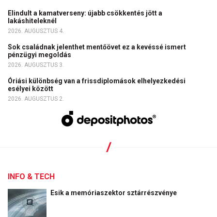
Elindult a kamatverseny: újabb csökkentés jött a
lakáshiteleknél
2026. AUGUSZTUS 4.
Sok családnak jelenthet mentőövet ez a kevéssé ismert
pénzügyi megoldás
2026. AUGUSZTUS 3.
Óriási különbség van a frissdiplomások elhelyezkedési
esélyei között
2026. AUGUSZTUS 2.
INFO & TECH
Esik a memóriaszektor sztárrészvénye