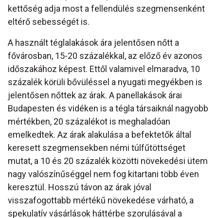
kettőség adja most a fellendülés szegmensenként
eltérő sebességét is.
A használt téglalakások ára jelentősen nőtt a
fővárosban, 15-20 százalékkal, az előző év azonos
időszakához képest. Ettől valamivel elmaradva, 10
százalék körüli bővüléssel a nyugati megyékben is
jelentősen nőttek az árak. A panellakások árai
Budapesten és vidéken is a tégla társaiknál nagyobb
mértékben, 20 százalékot is meghaladóan
emelkedtek. Az árak alakulása a befektetők által
keresett szegmensekben némi túlfűtöttséget
mutat, a 10 és 20 százalék közötti növekedési ütem
nagy valószínűséggel nem fog kitartani több éven
keresztül. Hosszú távon az árak jóval
visszafogottabb mértékű növekedése várható, a
spekulatív vásárlások háttérbe szorulásával a