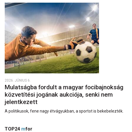
2026. JÚNIUS 6.
Mulatságba fordult a magyar focibajnokság
közvetítési jogának aukciója, senki nem
jelentkezett
A politikusok, fene nagy étvágyukban, a sportot is bekebelezték.
TOP24
m
for