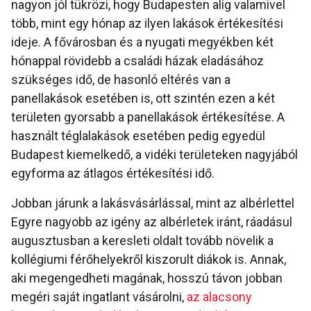
nagyon jól tükrözi, hogy Budapesten alig valamivel
több, mint egy hónap az ilyen lakások értékesítési
ideje. A fővárosban és a nyugati megyékben két
hónappal rövidebb a családi házak eladásához
szükséges idő, de hasonló eltérés van a
panellakások esetében is, ott szintén ezen a két
területen gyorsabb a panellakások értékesítése. A
használt téglalakások esetében pedig egyedül
Budapest kiemelkedő, a vidéki területeken nagyjából
egyforma az átlagos értékesítési idő.
Jobban járunk a lakásvásárlással, mint az albérlettel
Egyre nagyobb az igény az albérletek iránt, ráadásul
augusztusban a keresleti oldalt tovább növelik a
kollégiumi férőhelyekről kiszorult diákok is. Annak,
aki megengedheti magának, hosszú távon jobban
megéri saját ingatlant vásárolni,
az alacsony