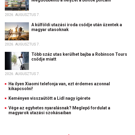
2026. AUGUSZTUS 7.
A külföldi utazási iroda csődje után üzentek a
magyar utasoknak
2026. AUGUSZTUS 7.
Több száz utas kerülhet bajba a Robinson Tours
csődje miatt
2026. AUGUSZTUS 7.
Ha ilyen Xiaomi telefonja van, ezt érdemes azonnal
kikapcsolni!
Keményen visszaütött a Lidl nagy ígérete
Vége az egyhetes nyaralásnak? Meglepő fordulat a
magyarok utazási szokásaiban