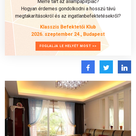
Merre tart az állampapírpiac?
Hogyan érdemes gondolkodni a hosszú távú
megtakarításokról és az ingatlanbefektetésekről?
Klasszis Befektetői Klub
2026. szeptember 24., Budapest
FOGLALJA LE HELYÉT MOST >>