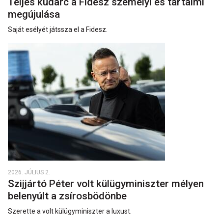
Teljes kudarc a Fidesz személyi és tartalmi
megújulása
Saját esélyét játssza el a Fidesz.
2026. JÚLIUS 2.
Szijjártó Péter volt külügyminiszter mélyen
belenyúlt a zsírosbödönbe
Szerette a volt külügyminiszter a luxust.