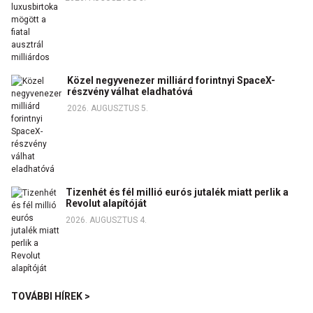
Közel negyvenezer milliárd forintnyi SpaceX-
részvény válhat eladhatóvá
2026. AUGUSZTUS 5.
Tizenhét és fél millió eurós jutalék miatt perlik a
Revolut alapítóját
2026. AUGUSZTUS 4.
TOVÁBBI HÍREK >