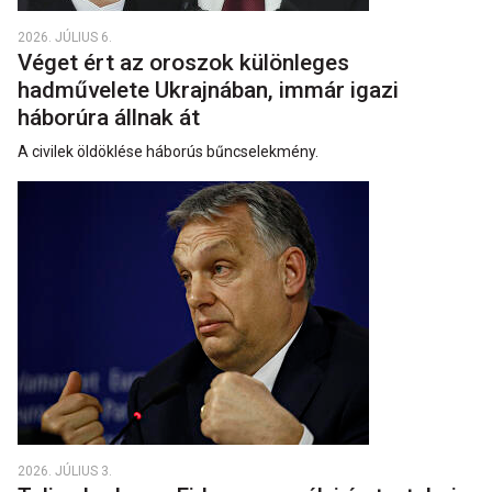
2026. JÚLIUS 6.
Véget ért az oroszok különleges
hadművelete Ukrajnában, immár igazi
háborúra állnak át
A civilek öldöklése háborús bűncselekmény.
2026. JÚLIUS 3.