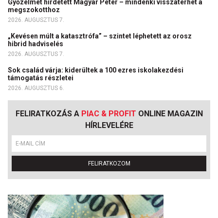
Győzelmet hirdetett Magyar Péter – mindenki visszatérhet a
megszokotthoz
2026. AUGUSZTUS 7.
„Kevésen múlt a katasztrófa” – szintet léphetett az orosz
hibrid hadviselés
2026. AUGUSZTUS 7.
Sok család várja: kiderültek a 100 ezres iskolakezdési
támogatás részletei
2026. AUGUSZTUS 6.
FELIRATKOZÁS A
PIAC & PROFIT
ONLINE MAGAZIN
HÍRLEVELÉRE
FELIRATKOZOM