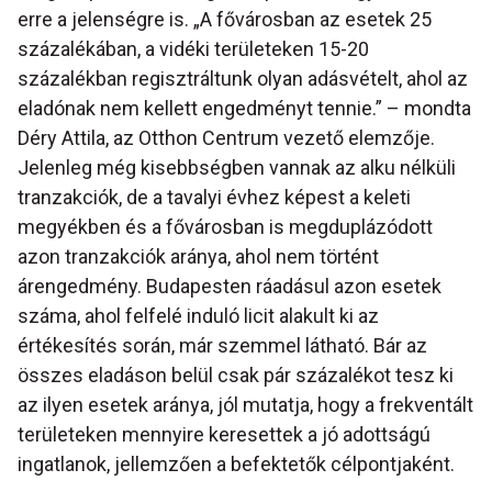
erre a jelenségre is. „A fővárosban az esetek 25
százalékában, a vidéki területeken 15-20
százalékban regisztráltunk olyan adásvételt, ahol az
eladónak nem kellett engedményt tennie.” – mondta
Déry Attila, az Otthon Centrum vezető elemzője.
Jelenleg még kisebbségben vannak az alku nélküli
tranzakciók, de a tavalyi évhez képest a keleti
megyékben és a fővárosban is megduplázódott
azon tranzakciók aránya, ahol nem történt
árengedmény. Budapesten ráadásul azon esetek
száma, ahol felfelé induló licit alakult ki az
értékesítés során, már szemmel látható. Bár az
összes eladáson belül csak pár százalékot tesz ki
az ilyen esetek aránya, jól mutatja, hogy a frekventált
területeken mennyire keresettek a jó adottságú
ingatlanok, jellemzően a befektetők célpontjaként.