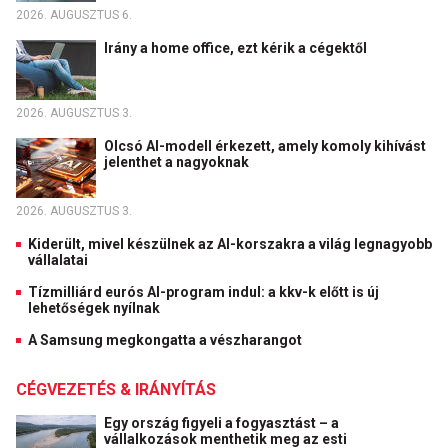
2026. AUGUSZTUS 6.
Irány a home office, ezt kérik a cégektől
2026. AUGUSZTUS 3.
Olcsó AI-modell érkezett, amely komoly kihívást
jelenthet a nagyoknak
2026. AUGUSZTUS 3.
Kiderült, mivel készülnek az AI-korszakra a világ legnagyobb
vállalatai
Tízmilliárd eurós AI-program indul: a kkv-k előtt is új
lehetőségek nyílnak
A Samsung megkongatta a vészharangot
CÉGVEZETÉS & IRÁNYÍTÁS
Egy ország figyeli a fogyasztást – a
vállalkozások menthetik meg az esti