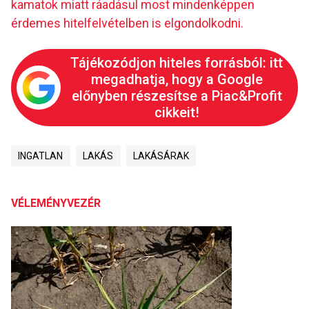
kamatok miatt ráadásul most mindenképpen
érdemes hitelfelvételben is elgondolkodni.
Tájékozódjon hiteles forrásból: itt
megadhatja, hogy a Google
előnyben részesítse a Piac&Profit
cikkeit!
INGATLAN
LAKÁS
LAKÁSÁRAK
VÉLEMÉNYVEZÉR