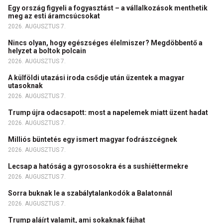
Egy ország figyeli a fogyasztást – a vállalkozások menthetik
meg az esti áramcsúcsokat
2026. AUGUSZTUS 7.
Nincs olyan, hogy egészséges élelmiszer? Megdöbbentő a
helyzet a boltok polcain
2026. AUGUSZTUS 7.
A külföldi utazási iroda csődje után üzentek a magyar
utasoknak
2026. AUGUSZTUS 7.
Trump újra odacsapott: most a napelemek miatt üzent hadat
2026. AUGUSZTUS 7.
Milliós büntetés egy ismert magyar fodrászcégnek
2026. AUGUSZTUS 7.
Lecsap a hatóság a gyrososokra és a sushiéttermekre
2026. AUGUSZTUS 7.
Sorra buknak le a szabálytalankodók a Balatonnál
2026. AUGUSZTUS 7.
Trump aláírt valamit, ami sokaknak fájhat