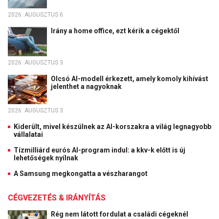
2026. AUGUSZTUS 6.
Irány a home office, ezt kérik a cégektől
2026. AUGUSZTUS 3.
Olcsó AI-modell érkezett, amely komoly kihívást
jelenthet a nagyoknak
2026. AUGUSZTUS 3.
Kiderült, mivel készülnek az AI-korszakra a világ legnagyobb
vállalatai
Tízmilliárd eurós AI-program indul: a kkv-k előtt is új
lehetőségek nyílnak
A Samsung megkongatta a vészharangot
CÉGVEZETÉS & IRÁNYÍTÁS
Rég nem látott fordulat a családi cégeknél