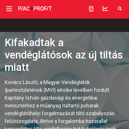
Kifakadtak a
vendéglátósok az új tiltás
miatt
Kovács László, a Magyar Vendéglátók
Ipartestületének (MVI) elnöke levélben fordult
Kapitány István gazdasági és energetikai
miniszterhez a műanyag italtartó poharak
vendéglátóhelyi forgalmazását tiltó szabályozás
felülvizsgálata, illetve a forgalomba hozatallal
kapcsolatos tiltó rendelkezés hatálybalépésének