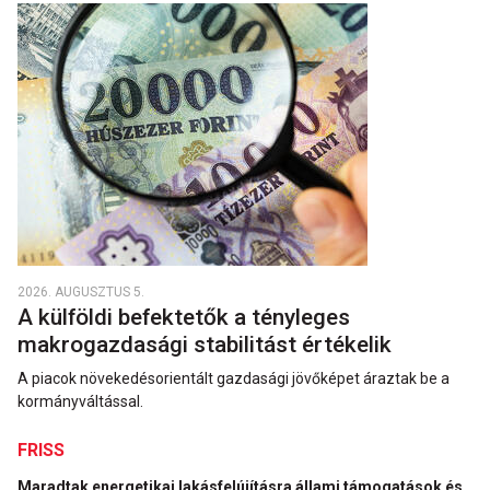
2026. AUGUSZTUS 5.
A külföldi befektetők a tényleges
makrogazdasági stabilitást értékelik
A piacok növekedésorientált gazdasági jövőképet áraztak be a
kormányváltással.
FRISS
Maradtak energetikai lakásfelújításra állami támogatások és