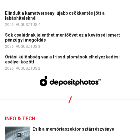
Elindult a kamatverseny: újabb csökkentés jött a
lakáshiteleknél
2026. AUGUSZTUS 4.
Sok családnak jelenthet mentőövet ez a kevéssé ismert
pénzügyi megoldás
2026. AUGUSZTUS 3.
Óriási különbség van a frissdiplomások elhelyezkedési
esélyei között
2026. AUGUSZTUS 2.
INFO & TECH
Esik a memóriaszektor sztárrészvénye