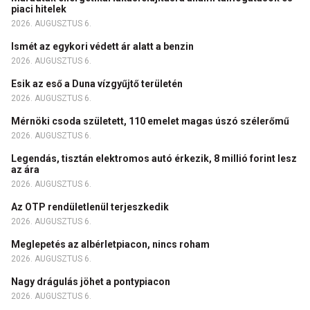
piaci hitelek
2026. AUGUSZTUS 6.
Ismét az egykori védett ár alatt a benzin
2026. AUGUSZTUS 6.
Esik az eső a Duna vízgyűjtő területén
2026. AUGUSZTUS 6.
Mérnöki csoda született, 110 emelet magas úszó szélerőmű
2026. AUGUSZTUS 6.
Legendás, tisztán elektromos autó érkezik, 8 millió forint lesz
az ára
2026. AUGUSZTUS 6.
Az OTP rendületlenül terjeszkedik
2026. AUGUSZTUS 6.
Meglepetés az albérletpiacon, nincs roham
2026. AUGUSZTUS 6.
Nagy drágulás jöhet a pontypiacon
2026. AUGUSZTUS 6.