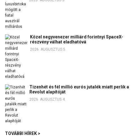
2026. AUGUSZTUS 5.
Közel negyvenezer milliárd forintnyi SpaceX-
részvény válhat eladhatóvá
2026. AUGUSZTUS 5.
Tizenhét és fél millió eurós jutalék miatt perlik a
Revolut alapítóját
2026. AUGUSZTUS 4.
TOVÁBBI HÍREK >