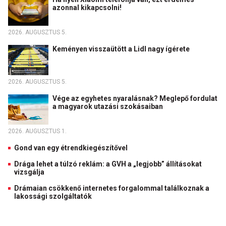
azonnal kikapcsolni!
2026. AUGUSZTUS 5.
Keményen visszaütött a Lidl nagy ígérete
2026. AUGUSZTUS 5.
Vége az egyhetes nyaralásnak? Meglepő fordulat
a magyarok utazási szokásaiban
2026. AUGUSZTUS 1.
Gond van egy étrendkiegészítővel
Drága lehet a túlzó reklám: a GVH a „legjobb” állításokat
vizsgálja
Drámaian csökkenő internetes forgalommal találkoznak a
lakossági szolgáltatók