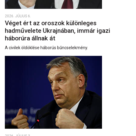
2026. JÚLIUS 6.
Véget ért az oroszok különleges
hadművelete Ukrajnában, immár igazi
háborúra állnak át
A civilek öldöklése háborús bűncselekmény.