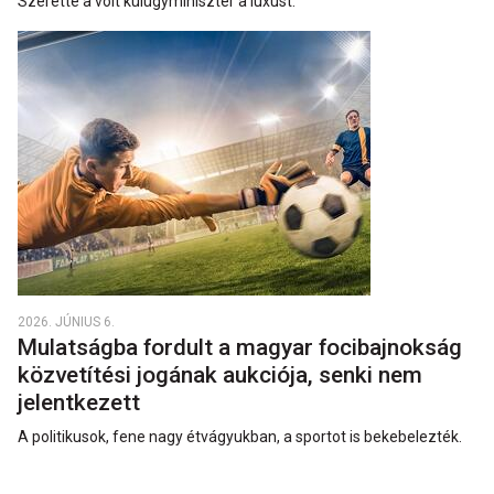
Szerette a volt külügyminiszter a luxust.
2026. JÚNIUS 6.
Mulatságba fordult a magyar focibajnokság
közvetítési jogának aukciója, senki nem
jelentkezett
A politikusok, fene nagy étvágyukban, a sportot is bekebelezték.