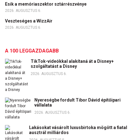
Esik a memóriaszektor sztárrészvénye
2026. AUGUSZTUS 6.
Veszteséges a WizzAir
2026. AUGUSZTUS 6.
A 100 LEGGAZDAGABB
TikTok-videókkal alakítaná át a Disney+
szolgáltatást a Disney
2026. AUGUSZTUS 6.
Nyereségbe fordult Tibor Dávid építőipari
vállalata
2026. AUGUSZTUS 6.
Lakásokat vásárolt luxusbirtoka mögött a fiatal
ausztrál milliárdos