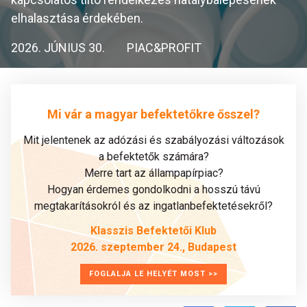
elhalasztása érdekében.
2026. JÚNIUS 30.
PIAC&PROFIT
Mi vár a magyar befektetőkre ősszel?
Mit jelentenek az adózási és szabályozási változások
a befektetők számára?
Merre tart az állampapírpiac?
Hogyan érdemes gondolkodni a hosszú távú
megtakarításokról és az ingatlanbefektetésekről?
Klasszis Befektetői Klub
2026. szeptember 24., Budapest
FOGLALJA LE HELYÉT MOST >>