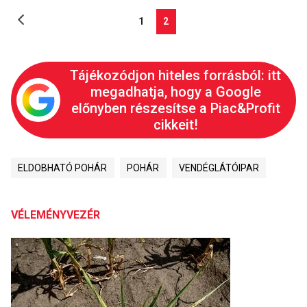
1
2
Tájékozódjon hiteles forrásból: itt
megadhatja, hogy a Google
előnyben részesítse a Piac&Profit
cikkeit!
ELDOBHATÓ POHÁR
POHÁR
VENDÉGLÁTÓIPAR
VÉLEMÉNYVEZÉR