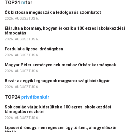
TOP24
m
for
Ők biztosan megússzák a ledolgozós szombatot
2026. AUGUSZTUS 6.
Elárulta a kormány, hogyan érkezik a 100 ezres iskolakezdési
támogatás
2026. AUGUSZTUS 6.
Fordulat a lipcsei drónügyben
2026. AUGUSZTUS 6.
Magyar Péter keményen nekiment az Orbán-kormánynak
2026. AUGUSZTUS 6.
Bezár az egyik legnagyobb magyarországi bicikligyár
2026. AUGUSZTUS 6.
TOP24
privátbankár
Sok család várja: kiderültek a 100 ezres iskolakezdési
támogatás részletei
2026. AUGUSZTUS 6.
Lipcsei drónügy: nem egészen úgy történt, ahogy először