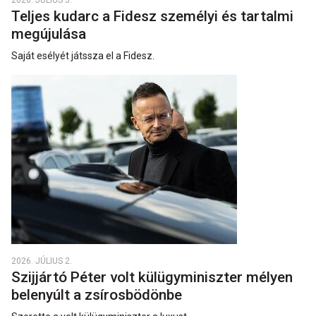
2026. JÚLIUS 3.
Teljes kudarc a Fidesz személyi és tartalmi
megújulása
Saját esélyét játssza el a Fidesz.
2026. JÚLIUS 2.
Szijjártó Péter volt külügyminiszter mélyen
belenyúlt a zsírosbödönbe