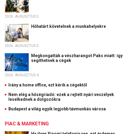
2026. AUGUSZTUS 5.
Hőhatárt követelnek a munkahelyekre
2026. AUGUSZTUS 5.
Megkongatták a vészharangot Paks miatt: így
segíthetnek a cégek
2026. AUGUSZTUS 4.
Irány a home office, ezt kérik a cégektől
Nem elég a hőségriadó: ezek a rejtett nyári veszélyek
leselkednek a dolgozókra
Budapest a világ egyik legjobb távmunkás városa
PIAC & MARKETING
Ha ilyen Xiaomi telefonja van, ezt érdemes