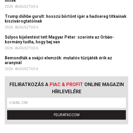
hitték
2026. AUGUSZTUS 6.
Trump dühbe gurult: hosszú börtönt ígér a hadsereg titkainak
kiszivárogtatóinak
2026. AUGUSZTUS 6.
Súlyos kijelentést tett Magyar Péter: szerinte az Orbán-
kormány tudta, hogy baj van
2026. AUGUSZTUS 6.
Bemondták a svájci elemzők: mutatós tűzijáték érik az
aranynál
2026. AUGUSZTUS 6.
FELIRATKOZÁS A
PIAC & PROFIT
ONLINE MAGAZIN
HÍRLEVELÉRE
FELIRATKOZOM