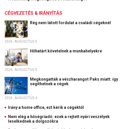
CÉGVEZETÉS & IRÁNYÍTÁS
Rég nem látott fordulat a családi cégeknél
2026. AUGUSZTUS 5.
Hőhatárt követelnek a munkahelyekre
2026. AUGUSZTUS 5.
Megkongatták a vészharangot Paks miatt: így
segíthetnek a cégek
2026. AUGUSZTUS 4.
Irány a home office, ezt kérik a cégektől
Nem elég a hőségriadó: ezek a rejtett nyári veszélyek
leselkednek a dolgozókra