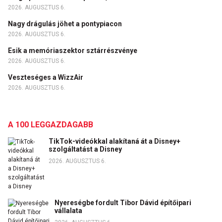
2026. AUGUSZTUS 6.
Nagy drágulás jöhet a pontypiacon
2026. AUGUSZTUS 6.
Esik a memóriaszektor sztárrészvénye
2026. AUGUSZTUS 6.
Veszteséges a WizzAir
2026. AUGUSZTUS 6.
A 100 LEGGAZDAGABB
TikTok-videókkal alakítaná át a Disney+
szolgáltatást a Disney
2026. AUGUSZTUS 6.
Nyereségbe fordult Tibor Dávid építőipari
vállalata