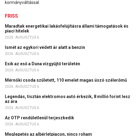
kormányváltással.
FRISS
Maradtak energetikai lakásfelújításra állami támogatások és
piaci hitelek
2026. AUGUSZTUS 6.
Ismét az egykori védett ár alatt a benzin
2026. AUGUSZTUS 6.
Esik az eső a Duna vízgyűjtő területén
2026. AUGUSZTUS 6.
Mérnöki csoda született, 110 emelet magas úszó szélerőmű
2026. AUGUSZTUS 6.
Legendás, tisztán elektromos autó érkezik, 8 millió forint lesz
az ára
2026. AUGUSZTUS 6.
Az OTP rendületlenül terjeszkedik
2026. AUGUSZTUS 6.
Meglepetés az albérletpiacon, nincs roham