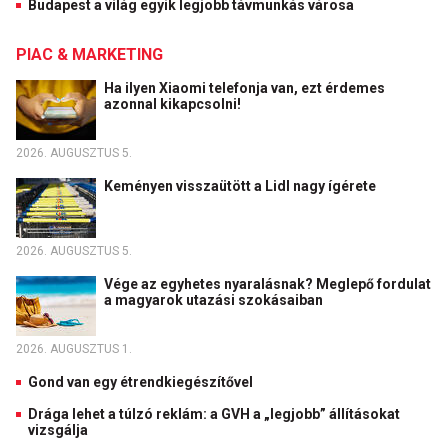
Budapest a világ egyik legjobb távmunkás városa
PIAC & MARKETING
Ha ilyen Xiaomi telefonja van, ezt érdemes
azonnal kikapcsolni!
2026. AUGUSZTUS 5.
Keményen visszaütött a Lidl nagy ígérete
2026. AUGUSZTUS 5.
Vége az egyhetes nyaralásnak? Meglepő fordulat
a magyarok utazási szokásaiban
2026. AUGUSZTUS 1.
Gond van egy étrendkiegészítővel
Drága lehet a túlzó reklám: a GVH a „legjobb” állításokat
vizsgálja