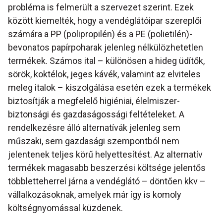
probléma is felmerült a szervezet szerint. Ezek
között kiemelték, hogy a vendéglátóipar szereplői
számára a PP (polipropilén) és a PE (polietilén)-
bevonatos papírpoharak jelenleg nélkülözhetetlen
termékek. Számos ital – különösen a hideg üdítők,
sörök, koktélok, jeges kávék, valamint az elviteles
meleg italok – kiszolgálása esetén ezek a termékek
biztosítják a megfelelő higiéniai, élelmiszer-
biztonsági és gazdaságossági feltételeket. A
rendelkezésre álló alternatívák jelenleg sem
műszaki, sem gazdasági szempontból nem
jelentenek teljes körű helyettesítést. Az alternatív
termékek magasabb beszerzési költsége jelentős
többletteherrel járna a vendéglátó – döntően kkv –
vállalkozásoknak, amelyek már így is komoly
költségnyomással küzdenek.