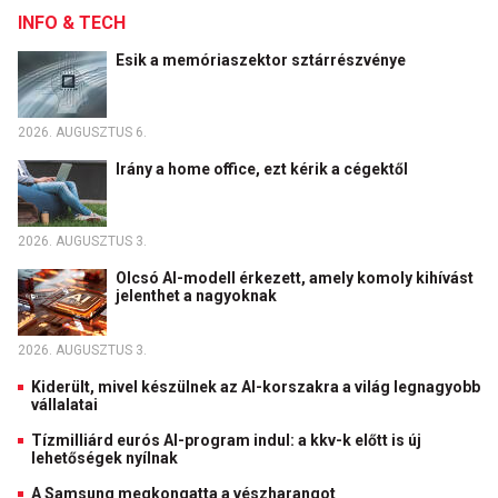
INFO & TECH
Esik a memóriaszektor sztárrészvénye
2026. AUGUSZTUS 6.
Irány a home office, ezt kérik a cégektől
2026. AUGUSZTUS 3.
Olcsó AI-modell érkezett, amely komoly kihívást
jelenthet a nagyoknak
2026. AUGUSZTUS 3.
Kiderült, mivel készülnek az AI-korszakra a világ legnagyobb
vállalatai
Tízmilliárd eurós AI-program indul: a kkv-k előtt is új
lehetőségek nyílnak
A Samsung megkongatta a vészharangot