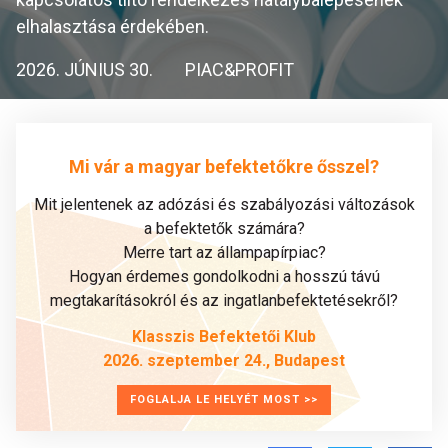
elhalasztása érdekében.
2026. JÚNIUS 30.
PIAC&PROFIT
Mi vár a magyar befektetőkre ősszel?
Mit jelentenek az adózási és szabályozási változások
a befektetők számára?
Merre tart az állampapírpiac?
Hogyan érdemes gondolkodni a hosszú távú
megtakarításokról és az ingatlanbefektetésekről?
Klasszis Befektetői Klub
2026. szeptember 24., Budapest
FOGLALJA LE HELYÉT MOST >>