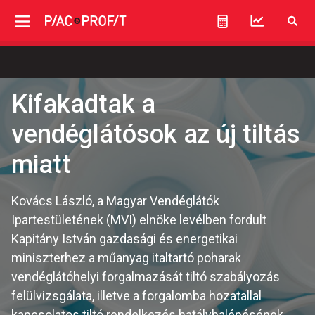
Kifakadtak a
vendéglátósok az új tiltás
miatt
Kovács László, a Magyar Vendéglátók
Ipartestületének (MVI) elnöke levélben fordult
Kapitány István gazdasági és energetikai
miniszterhez a műanyag italtartó poharak
vendéglátóhelyi forgalmazását tiltó szabályozás
felülvizsgálata, illetve a forgalomba hozatallal
kapcsolatos tiltó rendelkezés hatálybalépésének