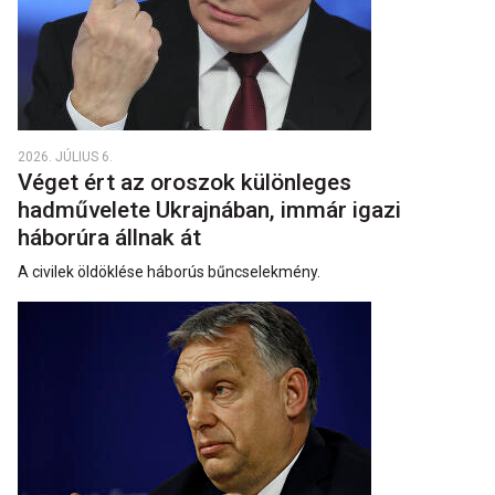
2026. JÚLIUS 6.
Véget ért az oroszok különleges
hadművelete Ukrajnában, immár igazi
háborúra állnak át
A civilek öldöklése háborús bűncselekmény.