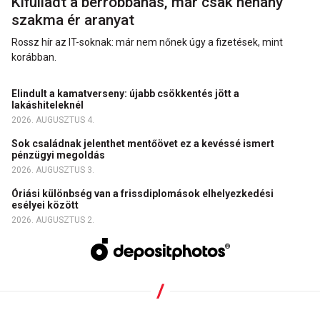
Kifulladt a bérrobbanás, már csak néhány
szakma ér aranyat
Rossz hír az IT-soknak: már nem nőnek úgy a fizetések, mint
korábban.
Elindult a kamatverseny: újabb csökkentés jött a
lakáshiteleknél
2026. AUGUSZTUS 4.
Sok családnak jelenthet mentőövet ez a kevéssé ismert
pénzügyi megoldás
2026. AUGUSZTUS 3.
Óriási különbség van a frissdiplomások elhelyezkedési
esélyei között
2026. AUGUSZTUS 2.