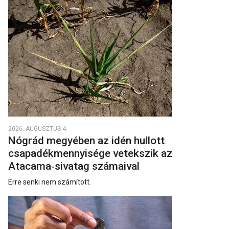
2026. AUGUSZTUS 4.
Nógrád megyében az idén hullott
csapadékmennyisége vetekszik az
Atacama‑sivatag számaival
Erre senki nem számított.