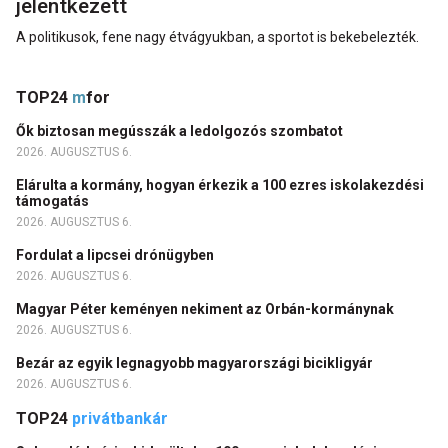
jelentkezett
A politikusok, fene nagy étvágyukban, a sportot is bekebelezték.
TOP24
m
for
Ők biztosan megússzák a ledolgozós szombatot
2026. AUGUSZTUS 6.
Elárulta a kormány, hogyan érkezik a 100 ezres iskolakezdési
támogatás
2026. AUGUSZTUS 6.
Fordulat a lipcsei drónügyben
2026. AUGUSZTUS 6.
Magyar Péter keményen nekiment az Orbán-kormánynak
2026. AUGUSZTUS 6.
Bezár az egyik legnagyobb magyarországi bicikligyár
2026. AUGUSZTUS 6.
TOP24
privátbankár