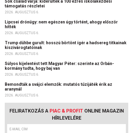
Sok család várja: kiderültek a 100 ezres iskolakezdési
támogatás részletei
2026. AUGUSZTUS 6.
Lipcsei drónügy: nem egészen úgy történt, ahogy először
hitték
2026. AUGUSZTUS 6.
Trump dühbe gurult: hosszú börtönt ígér a hadsereg titkainak
kiszivárogtatóinak
2026. AUGUSZTUS 6.
Súlyos kijelentést tett Magyar Péter: szerinte az Orbán-
kormány tudta, hogy baj van
2026. AUGUSZTUS 6.
Bemondták a svájci elemzők: mutatós tűzijáték érik az
aranynál
2026. AUGUSZTUS 6.
FELIRATKOZÁS A
PIAC & PROFIT
ONLINE MAGAZIN
HÍRLEVELÉRE