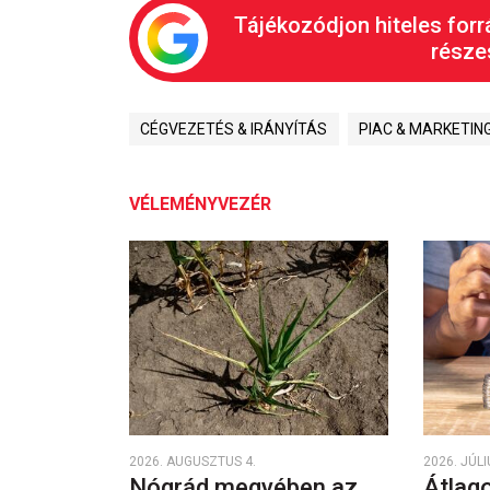
Tájékozódjon hiteles forr
részes
CÉGVEZETÉS & IRÁNYÍTÁS
PIAC & MARKETIN
VÉLEMÉNYVEZÉR
2026. AUGUSZTUS 4.
2026. JÚLI
Nógrád megyében az
Átlago