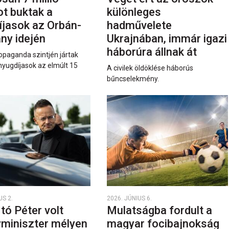
ot buktak a
különleges
íjasok az Orbán-
hadművelete
ny idején
Ukrajnában, immár igazi
háborúra állnak át
opaganda szintjén jártak
nyugdíjasok az elmúlt 15
A civilek öldöklése háborús
bűncselekmény.
US 2.
2026. JÚNIUS 6.
rtó Péter volt
Mulatságba fordult a
yminiszter mélyen
magyar focibajnokság