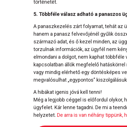
történetét.
5. Többféle válasz adható a panaszos ü
A panaszkezelés zárt folyamat, tehát az 
hanem a panasz felvevőjénél gyűlik össze
származó adat, és ő kezel minden, az üg
torzulnak információk, az ügyfél nem kén
elmondani a dolgot, nem kaphat többféle 
kapcsolatban állók megfelelő hatáskörre
vagy mindig elérhető egy döntésképes veze
megvalósulhat „egypontos” kiszolgálásuk
A hibákat igenis jóvá kell tenni!
Még a legjobb céggel is előfordul olykor, 
ügyfelet. Kár lenne tagadni. De mi a teend
helyzetet.
De arra is van néhány tippünk,