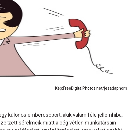
Kép:FreeDigitalPhotos.net/jesadaphorn
 egy különös embercsoport, akik valamiféle jellemhiba,
zerzett sérelmeik miatt a cég vétlen munkatársain