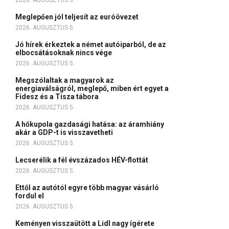
2026. AUGUSZTUS 5.
Meglepően jól teljesít az euróövezet
2026. AUGUSZTUS 5.
Jó hírek érkeztek a német autóiparból, de az
elbocsátásoknak nincs vége
2026. AUGUSZTUS 5.
Megszólaltak a magyarok az
energiaválságról, meglepő, miben ért egyet a
Fidesz és a Tisza tábora
2026. AUGUSZTUS 5.
A hőkupola gazdasági hatása: az áramhiány
akár a GDP-t is visszavetheti
2026. AUGUSZTUS 5.
Lecserélik a fél évszázados HÉV-flottát
2026. AUGUSZTUS 5.
Ettől az autótól egyre több magyar vásárló
fordul el
2026. AUGUSZTUS 5.
Keményen visszaütött a Lidl nagy ígérete