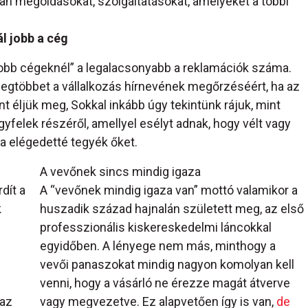
lyan megoldásokat, szolgáltatásokat, amelyeket a többi
l jobb a cég
obb cégeknél” a legalacsonyabb a reklamációk száma.
egtöbbet a vállalkozás hírnevének megőrzéséért, ha az
éljük meg, Sokkal inkább úgy tekintünk rájuk, mint
yfelek részéről, amellyel esélyt adnak, hogy vélt vagy
a elégedetté tegyék őket.
A vevőnek sincs mindig igaza
dít a
A “vevőnek mindig igaza van” mottó valamikor a
k
huszadik század hajnalán született meg, az első
professzionális kiskereskedelmi láncokkal
egyidőben. A lényege nem más, minthogy a
vevői panaszokat mindig nagyon komolyan kell
venni, hogy a vásárló ne érezze magát átverve
 az
vagy megvezetve. Ez alapvetően így is van,
de