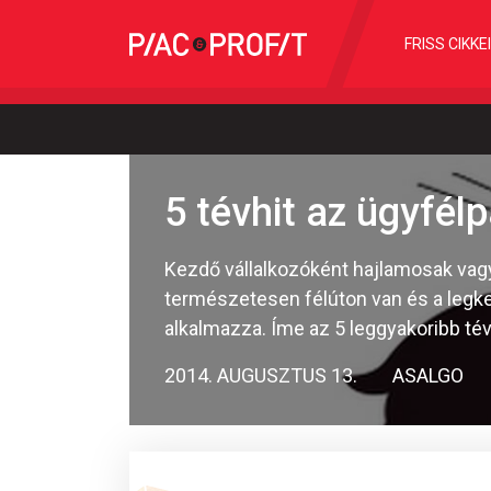
FRISS CIKKE
5 tévhit az ügyfél
Kezdő vállalkozóként hajlamosak vagy
természetesen félúton van és a legke
alkalmazza. Íme az 5 leggyakoribb té
2014. AUGUSZTUS 13.
ASALGO