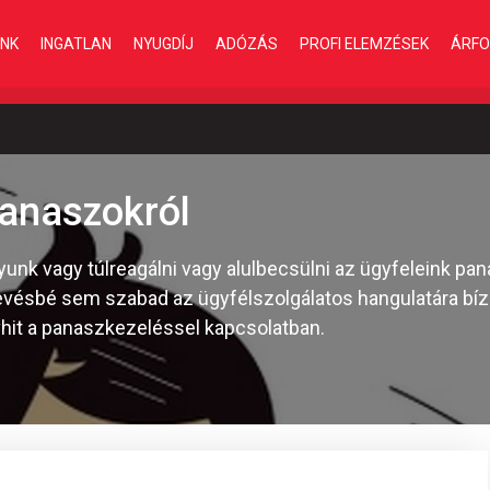
INK
INGATLAN
NYUGDÍJ
ADÓZÁS
PROFI ELEMZÉSEK
ÁRFO
panaszokról
unk vagy túlreagálni vagy alulbecsülni az ügyfeleink pa
vésbé sem szabad az ügyfélszolgálatos hangulatára bízn
vhit a panaszkezeléssel kapcsolatban.