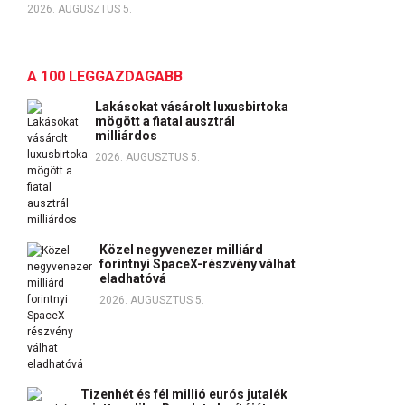
2026. AUGUSZTUS 5.
A 100 LEGGAZDAGABB
Lakásokat vásárolt luxusbirtoka
mögött a fiatal ausztrál
milliárdos
2026. AUGUSZTUS 5.
Közel negyvenezer milliárd
forintnyi SpaceX-részvény válhat
eladhatóvá
2026. AUGUSZTUS 5.
Tizenhét és fél millió eurós jutalék