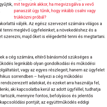
yűjtik,
mit tegyünk akkor, ha megvizsgálva a vevő
k
panaszát úgy tűnik, hogy inkább csalni vagy
trükközni próbál?
akorlattá váljék. Az egész szervezet számára világos a
tté tenni meglévő ügyfeleinket, a növekedéshez és a
t szerezni, majd őket is elégedetté tenni és megtartani.
enek a cég számára, eltérő bánásmód szükséges a
űködés leginkább olyan gondolkodási és működési
lgáltatást, vagy az egyes részlegeit, hanem az ügyfelet
chikus sorrendben – helyezi a cég működési
rendszerezett adatokat, és ezeket arra használja fel,
nki, aki kapcsolatba kerül az adott ügyféllel, tudhatja
tartozik, mennyire fontos, befolyásos és jelentős
kapcsolódási pontját, az együttműködés eddigi