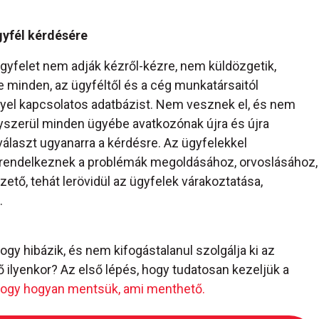
gyfél kérdésére
ügyfelet nem adják kézről-kézre, nem küldözgetik,
 minden, az ügyféltől és a cég munkatársaitól
gyel kapcsolatos adatbázist. Nem vesznek el, és nem
yszerül minden ügyébe avatkozónak újra és újra
választ ugyanarra a kérdésre. Az ügyfelekkel
l rendelkeznek a problémák megoldásához, orvoslásához,
tő, tehát lerövidül az ügyfelek várakoztatása,
.
hogy hibázik, és nem kifogástalanul szolgálja ki az
ő ilyenkor? Az első lépés, hogy tudatosan kezeljük a
 hogy hogyan mentsük, ami menthető.