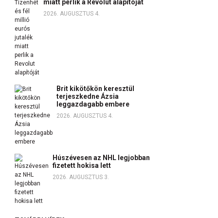
miatt perlik a Revolut alapítóját
2026. AUGUSZTUS 4.
Brit kikötőkön keresztül
terjeszkedne Ázsia
leggazdagabb embere
2026. AUGUSZTUS 4.
Húszévesen az NHL legjobban
fizetett hokisa lett
2026. AUGUSZTUS 3.