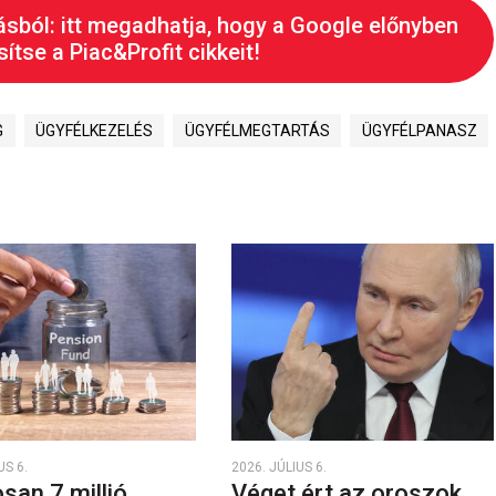
ásból: itt megadhatja, hogy a Google előnyben
ítse a Piac&Profit cikkeit!
G
ÜGYFÉLKEZELÉS
ÜGYFÉLMEGTARTÁS
ÜGYFÉLPANASZ
US 6.
2026. JÚLIUS 6.
san 7 millió
Véget ért az oroszok