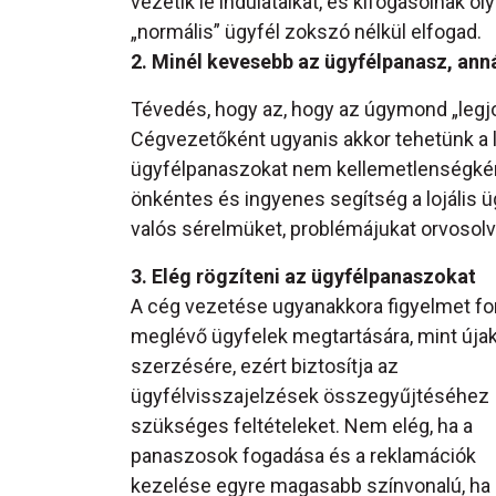
vezetik le indulataikat, és kifogásolnak o
„normális” ügyfél zokszó nélkül elfogad.
2. Minél kevesebb az ügyfélpanasz, anná
Tévedés, hogy az, hogy az úgymond „legj
Cégvezetőként ugyanis akkor tehetünk a l
ügyfélpanaszokat nem kellemetlenségként 
önkéntes és ingyenes segítség a lojális üg
valós sérelmüket, problémájukat orvosolv
3. Elég rögzíteni az ügyfélpanaszokat
A cég vezetése ugyanakkora figyelmet for
meglévő ügyfelek megtartására, mint úja
szerzésére, ezért biztosítja az
ügyfélvisszajelzések összegyűjtéséhez
szükséges feltételeket. Nem elég, ha a
panaszosok fogadása és a reklamációk
kezelése egyre magasabb színvonalú, ha