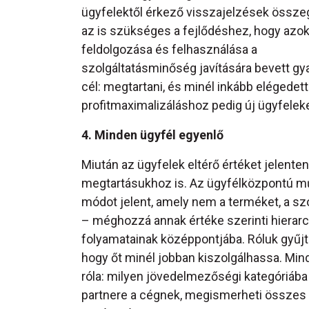
ügyfelektől érkező visszajelzések összeg
az is szükséges a fejlődéshez, hogy azo
feldolgozása és felhasználása a
szolgáltatásminőség javítására bevett gy
cél: megtartani, és minél inkább elégede
profitmaximalizáláshoz pedig új ügyfeleke
4. Minden ügyfél egyenlő
Miután az ügyfelek eltérő értéket jelent
megtartásukhoz is. Az ügyfélközpontú m
módot jelent, amely nem a terméket, a szo
– méghozzá annak értéke szerinti hierar
folyamatainak középpontjába. Róluk gyűjt 
hogy őt minél jobban kiszolgálhassa. Minde
róla: milyen jövedelmezőségi kategóriába 
partnere a cégnek, megismerheti összes 