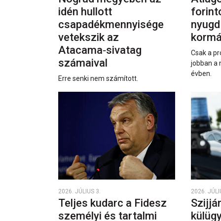
idén hullott
forint
csapadékmennyisége
nyugd
vetekszik az
kormá
Atacama‑sivatag
Csak a pr
számaival
jobban a 
évben.
Erre senki nem számított.
2026. JÚLIUS 3.
2026. JÚLI
Teljes kudarc a Fidesz
Szijjá
személyi és tartalmi
külüg