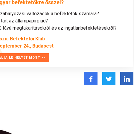
gyar befektetőkre ősszel?
szabályozási változások a befektetők számára?
tart az állampapírpiac?
távú megtakarításokról és az ingatlanbefektetésekről?
szis Befektetői Klub
zeptember 24., Budapest
ALJA LE HELYÉT MOST >>