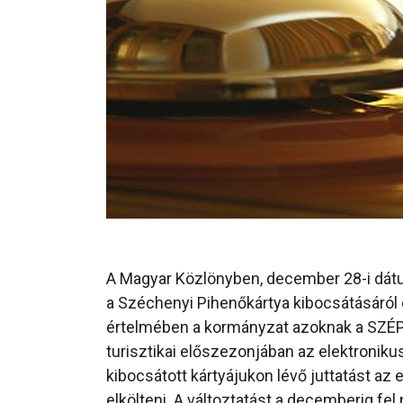
A Magyar Közlönyben, december 28-i dát
a Széchenyi Pihenőkártya kibocsátásáról
értelmében a kormányzat azoknak a SZÉP-
turisztikai előszezonjában az elektroniku
kibocsátott kártyájukon lévő juttatást az
elkölteni. A változtatást a decemberig fel