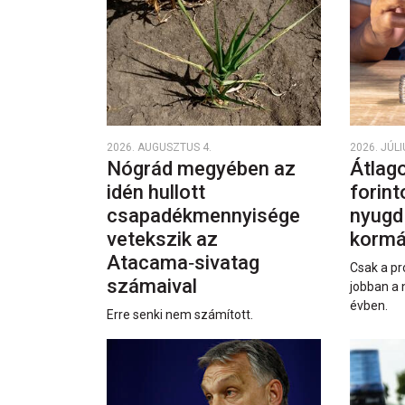
2026. AUGUSZTUS 4.
2026. JÚLI
Nógrád megyében az
Átlago
idén hullott
forint
csapadékmennyisége
nyugd
vetekszik az
kormá
Atacama‑sivatag
Csak a pr
számaival
jobban a 
évben.
Erre senki nem számított.