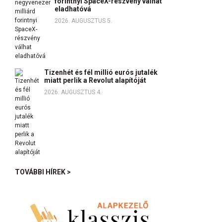
forintnyi SpaceX-részvény válhat
eladhatóvá
2026. AUGUSZTUS 5.
Tizenhét és fél millió eurós jutalék
miatt perlik a Revolut alapítóját
2026. AUGUSZTUS 4.
TOVÁBBI HÍREK >