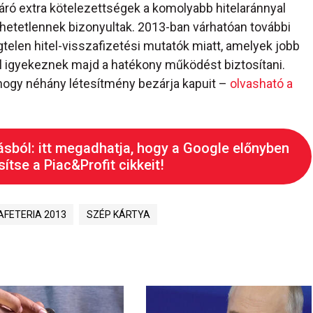
áró extra kötelezettségek a komolyabb hitelaránnyal
hetetlennek bizonyultak. 2013-ban várhatóan további
telen hitel-visszafizetési mutatók miatt, amelyek jobb
l igyekeznek majd a hatékony működést biztosítani.
, hogy néhány létesítmény bezárja kapuit –
olvasható a
ásból: itt megadhatja, hogy a Google előnyben
ítse a Piac&Profit cikkeit!
AFETERIA 2013
SZÉP KÁRTYA