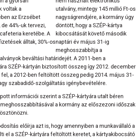
n a gyorsan
nem használt elektronikus
 voltak a
utalvány, mintegy 145 millió Ft-os
ében az Erzsébet
nagyságrendjére, a kormány úgy
 de 44%-uk tervezi,
döntött, hogy a SZÉP-kártya
cafeteria keretébe. A
kibocsátását követő második
izetések álltak, 30%-os
naptári év május 31-ig
meghosszabbítja a
lványok beváltási határidejét. A 2011-ben a
ára SZÉP-kártyán biztosított összeg így 2012. december
 fel, a 2012-ben feltöltött összeg pedig 2014. május 31-
 vagy szabadidő-szolgáltatás igénybevételére.
ott információi szerint a SZÉP-kártyára utalt béren
nek meghosszabbításával a kormány az előszezoni időszak
ösztönözni.
osítás előírja azt is, hogy amennyiben a munkavállaló a
 el a SZÉP-kártyára feltöltött keretet, a kártyakibocsátó