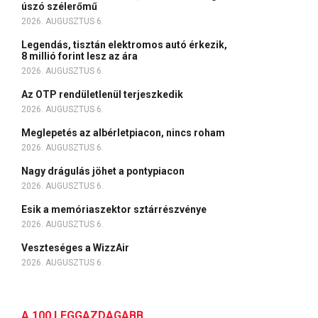
úszó szélerőmű
2026. AUGUSZTUS 6.
Legendás, tisztán elektromos autó érkezik,
8 millió forint lesz az ára
2026. AUGUSZTUS 6.
Az OTP rendületlenül terjeszkedik
2026. AUGUSZTUS 6.
Meglepetés az albérletpiacon, nincs roham
2026. AUGUSZTUS 6.
Nagy drágulás jöhet a pontypiacon
2026. AUGUSZTUS 6.
Esik a memóriaszektor sztárrészvénye
2026. AUGUSZTUS 6.
Veszteséges a WizzAir
2026. AUGUSZTUS 6.
A 100 LEGGAZDAGABB