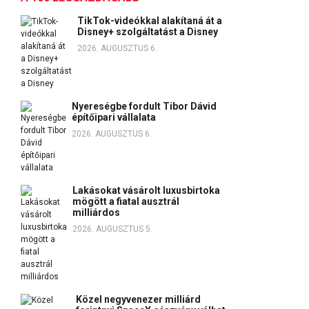
TikTok-videókkal alakítaná át a
Disney+ szolgáltatást a Disney
2026. AUGUSZTUS 6.
Nyereségbe fordult Tibor Dávid
építőipari vállalata
2026. AUGUSZTUS 6.
Lakásokat vásárolt luxusbirtoka
mögött a fiatal ausztrál
milliárdos
2026. AUGUSZTUS 5.
Közel negyvenezer milliárd