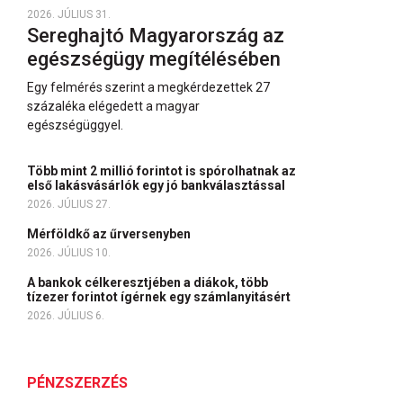
2026. JÚLIUS 31.
Sereghajtó Magyarország az
egészségügy megítélésében
Egy felmérés szerint a megkérdezettek 27
százaléka elégedett a magyar
egészségüggyel.
Több mint 2 millió forintot is spórolhatnak az
első lakásvásárlók egy jó bankválasztással
2026. JÚLIUS 27.
Mérföldkő az űrversenyben
2026. JÚLIUS 10.
A bankok célkeresztjében a diákok, több
tízezer forintot ígérnek egy számlanyitásért
2026. JÚLIUS 6.
PÉNZSZERZÉS