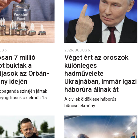
US 6.
2026. JÚLIUS 6.
san 7 millió
Véget ért az oroszok
ot buktak a
különleges
íjasok az Orbán-
hadművelete
ny idején
Ukrajnában, immár igazi
háborúra állnak át
opaganda szintjén jártak
nyugdíjasok az elmúlt 15
A civilek öldöklése háborús
bűncselekmény.