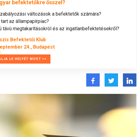
gyar befektetőkre ősszel?
szabályozási változások a befektetők számára?
tart az állampapírpiac?
távú megtakarításokról és az ingatlanbefektetésekről?
szis Befektetői Klub
zeptember 24., Budapest
ALJA LE HELYÉT MOST >>