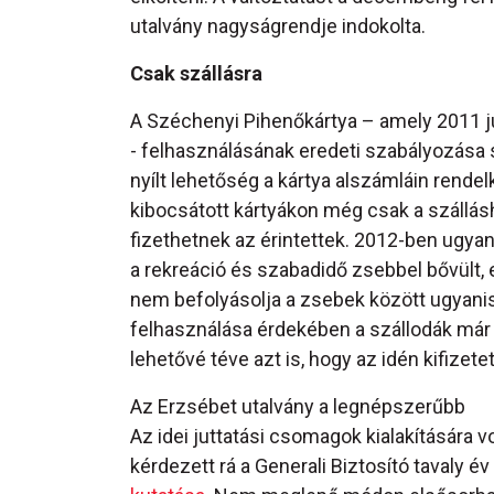
utalvány nagyságrendje indokolta.
Csak szállásra
A Széchenyi Pihenőkártya – amely 2011 jú
- felhasználásának eredeti szabályozása 
nyílt lehetőség a kártya alszámláin rende
kibocsátott kártyákon még csak a szálláshe
fizethetnek az érintettek. 2012-ben ugyan
a rekreáció és szabadidő zsebbel bővült, 
nem befolyásolja a zsebek között ugyani
felhasználása érdekében a szállodák már 
lehetővé téve azt is, hogy az idén kifize
Az Erzsébet utalvány a legnépszerűbb
Az idei juttatási csomagok kialakítására 
kérdezett rá a Generali Biztosító tavaly év