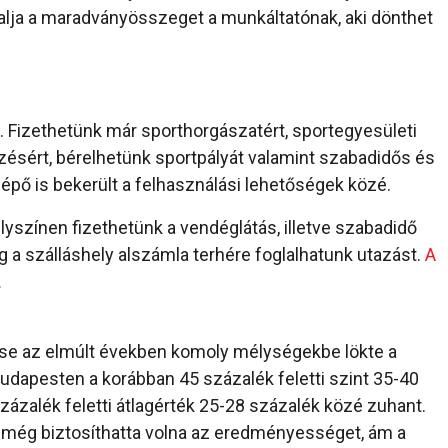
talja a maradványösszeget a munkáltatónak, aki dönthet
. Fizethetünk már sporthorgászatért, sportegyesületi
ésért, bérelhetünk sportpályát valamint szabadidős és
épő is bekerült a felhasználási lehetőségek közé.
lyszínen fizethetünk a vendéglátás, illetve szabadidő
ag a szálláshely alszámla terhére foglalhatunk utazást.
A
.
e az elmúlt években komoly mélységekbe lökte a
dapesten a korábban 45 százalék feletti szint 35-40
zázalék feletti átlagérték 25-28 százalék közé zuhant.
l még biztosíthatta volna az eredményességet, ám a