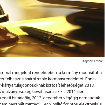
Kép:PP archív
ummal megjelent rendeletében a kormány módosította
 és felhasználásáról szóló kormányrendeletet. Ennek
kártya tulajdonosoknak biztosít lehetőséget 2013.
s utalványösszeg beváltására, akik a 2011-ben
 eredeti határidőig, 2012. december végégig nem tudták
 nem használt mintegy 144,9 millió forintos elektronikus