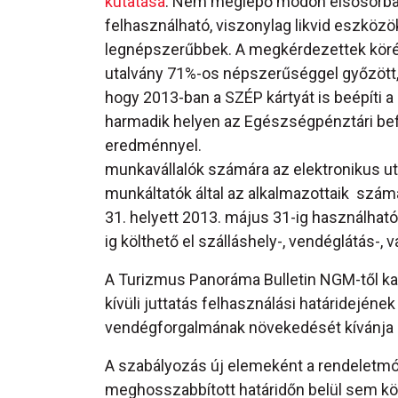
kutatása
. Nem meglepő módon elsősorba
felhasználható, viszonylag likvid eszközök
legnépszerűbbek. A megkérdezettek kör
utalvány 71%-os népszerűséggel győzött,
hogy 2013-ban a SZÉP kártyát is beépíti a 
harmadik helyen az Egészségpénztári bef
eredménnyel.
munkavállalók számára az elektronikus uta
munkáltatók által az alkalmazottaik szám
31. helyett 2013. május 31-ig használható
ig költhető el szálláshely-, vendéglátás-,
A Turizmus Panoráma Bulletin NGM-től kap
kívüli juttatás felhasználási határidejé
vendégforgalmának növekedését kívánja 
A szabályozás új elemeként a rendeletmód
meghosszabbított határidőn belül sem költi