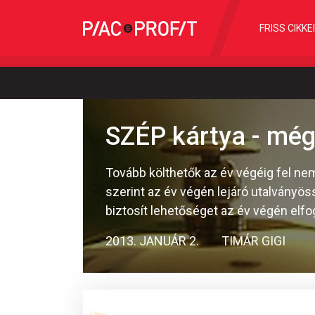
FRISS CIKKE
SZÉP kártya - még
Tovább költhetők az év végéig fel nem
szerint az év végén lejáró utalványö
biztosít lehetőséget az év végén elfo
2013. JANUÁR 2.
TIMÁR GIGI