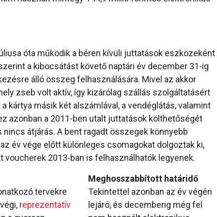
liusa óta működik a béren kívüli juttatások eszközeként
szerint a kibocsátást követő naptári év december 31-ig
lkezésre álló összeg felhasználására. Mivel az akkor
ly zseb volt aktív, így kizárólag szállás szolgáltatásért
 a kártya másik két alszámlával, a vendéglátás, valamint
ez azonban a 2011-ben utalt juttatások költhetőségét
s nincs átjárás. A bent ragadt összegek könnyebb
az év vége előtt különleges csomagokat dolgoztak ki,
tett voucherek 2013-ban is felhasználhatók legyenek.
Meghosszabbított határidő
vonatkozó tervekre
Tekintettel azonban az év végén
 végi,
reprezentatív
lejáró, és decemberig még fel