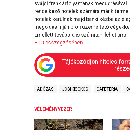
svájci frank árfolyamának megugrásával j
rendelkező hotelek számára már kitermel
hotelek kerülnek majd banki kézbe az elég
megoldás híján profi üzemeltető cégekke
Emellett továbbra is számítani lehet arra
BDO összegzésében.
Tájékozódjon hiteles forr
részes
ADÓZÁS
JOGI KISOKOS
CAFETERIA
C
VÉLEMÉNYVEZÉR