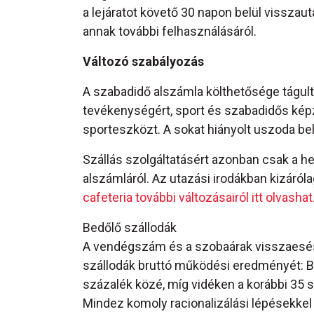
a lejáratot követő 30 napon belül visszau
annak további felhasználásáról.
Változó szabályozás
A szabadidő alszámla költhetősége tágult
tevékenységért, sport és szabadidős képz
sporteszközt. A sokat hiányolt uszoda bel
Szállás szolgáltatásért azonban csak a he
alszámláról. Az utazási irodákban kizáról
cafeteria további változásairól itt olvashat
Bedőlő szállodák
A vendégszám és a szobaárak visszaesés
szállodák bruttó működési eredményét: Bu
százalék közé, míg vidéken a korábbi 35 s
Mindez komoly racionalizálási lépésekke