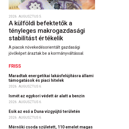
2026. AUGUSZTUS 5.
A külföldi befektetők a
tényleges makrogazdasági
stabilitást értékelik
A piacok növekedésorientált gazdasági
jövőképet áraztak be a kormányváltással.
FRISS
Maradtak energetikai lakásfelújításra állami
támogatások és piaci hitelek
2026. AUGUSZTUS 6.
Ismét az egykori védett ár alatt a benzin
2026. AUGUSZTUS 6.
Esik az eső a Duna vízgyűjtő területén
2026. AUGUSZTUS 6.
Mérnöki csoda született, 110 emelet magas