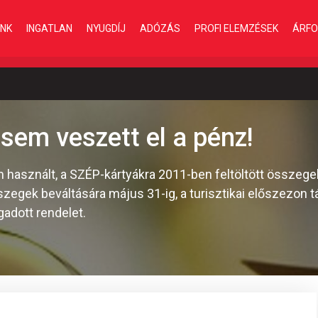
INK
INGATLAN
NYUGDÍJ
ADÓZÁS
PROFI ELEMZÉSEK
ÁRFO
sem veszett el a pénz!
 használt, a SZÉP-kártyákra 2011-ben feltöltött összegek
sszegek beváltására május 31-ig, a turisztikai előszezon
gadott rendelet.