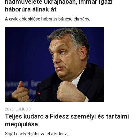
hadművelete Ukrajnában, immár igazi
háborúra állnak át
A civilek öldöklése háborús bűncselekmény.
2026. JÚLIUS 3.
Teljes kudarc a Fidesz személyi és tartalmi
megújulása
Saját esélyét játssza el a Fidesz.