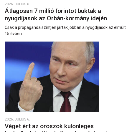
2026. JÚLIUS 6.
Átlagosan 7 millió forintot buktak a
nyugdíjasok az Orbán-kormány idején
Csak a propaganda szintjén jártak jobban a nyugdíjasok az elmúlt
15 évben.
2026. JÚLIUS 6.
Véget ért az oroszok különleges