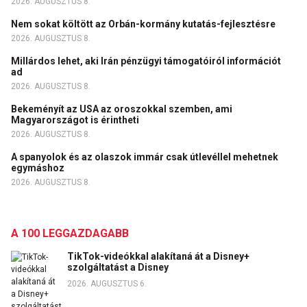
2026. AUGUSZTUS 8.
Nem sokat költött az Orbán-kormány kutatás-fejlesztésre
2026. AUGUSZTUS 8.
Millárdos lehet, aki Irán pénzügyi támogatóiról információt
ad
2026. AUGUSZTUS 8.
Bekeményít az USA az oroszokkal szemben, ami
Magyarországot is érintheti
2026. AUGUSZTUS 8.
A spanyolok és az olaszok immár csak útlevéllel mehetnek
egymáshoz
2026. AUGUSZTUS 8.
A 100 LEGGAZDAGABB
TikTok-videókkal alakítaná át a Disney+
szolgáltatást a Disney
2026. AUGUSZTUS 6.