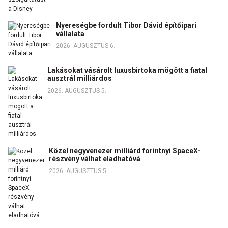
Nyereségbe fordult Tibor Dávid építőipari
vállalata
2026. AUGUSZTUS 6.
Lakásokat vásárolt luxusbirtoka mögött a fiatal
ausztrál milliárdos
2026. AUGUSZTUS 5.
Közel negyvenezer milliárd forintnyi SpaceX-
részvény válhat eladhatóvá
2026. AUGUSZTUS 5.