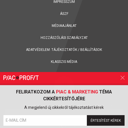
IMPRESSZUM
ÁSZF
MÉDIAAJÁNLAT
HOZZÁSZÓLÁSI SZABÁLYZAT
ADATVÉDELEM:
TÁJÉKOZTATÓK
/
BEÁLLÍTÁSOK
KLASSZIS MÉDIA
FELIRATKOZOM A
PIAC & MARKETING
TÉMA
CIKKÉRTESÍTŐJÉRE
FELIRATKOZÁS A PIAC & PROFIT ONLINE MAGAZIN HÍRLEVELÉRE
A megjelenő új cikkekről tájékoztatást kérek
ÉRTESÍTÉST KÉREK
FELIRATKOZOM