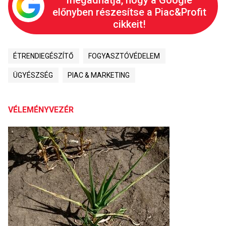
megadhatja, hogy a Google
előnyben részesítse a Piac&Profit
cikkeit!
ÉTRENDIEGÉSZÍTŐ
FOGYASZTÓVÉDELEM
ÜGYÉSZSÉG
PIAC & MARKETING
VÉLEMÉNYVEZÉR