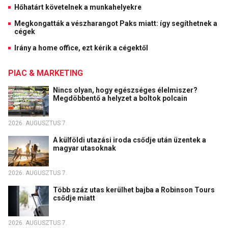
Hőhatárt követelnek a munkahelyekre
Megkongatták a vészharangot Paks miatt: így segíthetnek a
cégek
Irány a home office, ezt kérik a cégektől
PIAC & MARKETING
Nincs olyan, hogy egészséges élelmiszer?
Megdöbbentő a helyzet a boltok polcain
2026. AUGUSZTUS 7.
A külföldi utazási iroda csődje után üzentek a
magyar utasoknak
2026. AUGUSZTUS 7.
Több száz utas kerülhet bajba a Robinson Tours
csődje miatt
2026. AUGUSZTUS 7.