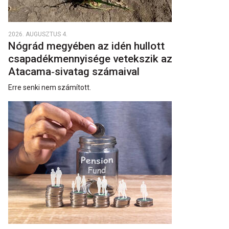
2026. AUGUSZTUS 4.
Nógrád megyében az idén hullott
csapadékmennyisége vetekszik az
Atacama‑sivatag számaival
Erre senki nem számított.