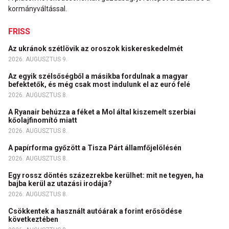
kormányváltással.
FRISS
Az ukránok szétlövik az oroszok kiskereskedelmét
2026. AUGUSZTUS 9.
Az egyik szélsőségből a másikba fordulnak a magyar
befektetők, és még csak most indulunk el az euró felé
2026. AUGUSZTUS 8.
A Ryanair behúzza a féket a Mol által kiszemelt szerbiai
kőolajfinomító miatt
2026. AUGUSZTUS 8.
A papírforma győzött a Tisza Párt államfőjelölésén
2026. AUGUSZTUS 8.
Egy rossz döntés százezrekbe kerülhet: mit ne tegyen, ha
bajba kerül az utazási irodája?
2026. AUGUSZTUS 8.
Csökkentek a használt autóárak a forint erősödése
következtében