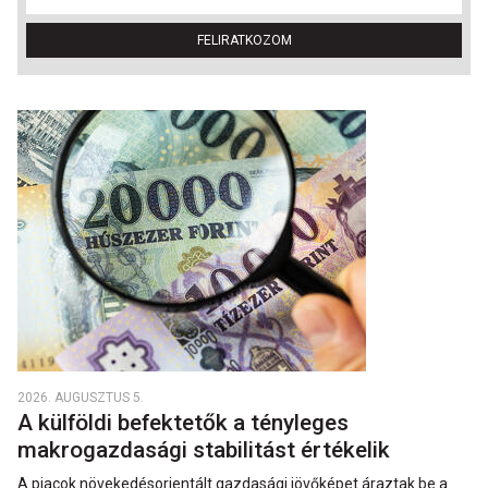
FELIRATKOZOM
2026. AUGUSZTUS 5.
A külföldi befektetők a tényleges
makrogazdasági stabilitást értékelik
A piacok növekedésorientált gazdasági jövőképet áraztak be a