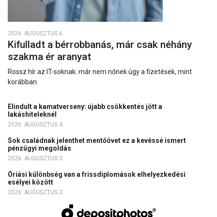
2026. AUGUSZTUS 6.
Kifulladt a bérrobbanás, már csak néhány
szakma ér aranyat
Rossz hír az IT-soknak: már nem nőnek úgy a fizetések, mint
korábban.
Elindult a kamatverseny: újabb csökkentés jött a
lakáshiteleknél
2026. AUGUSZTUS 4.
Sok családnak jelenthet mentőövet ez a kevéssé ismert
pénzügyi megoldás
2026. AUGUSZTUS 3.
Óriási különbség van a frissdiplomások elhelyezkedési
esélyei között
2026. AUGUSZTUS 2.