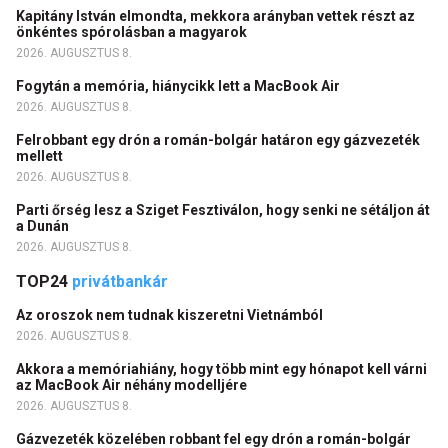
Kapitány István elmondta, mekkora arányban vettek részt az
önkéntes spórolásban a magyarok
2026. AUGUSZTUS 8.
Fogytán a memória, hiánycikk lett a MacBook Air
2026. AUGUSZTUS 8.
Felrobbant egy drón a román-bolgár határon egy gázvezeték
mellett
2026. AUGUSZTUS 8.
Parti őrség lesz a Sziget Fesztiválon, hogy senki ne sétáljon át
a Dunán
2026. AUGUSZTUS 8.
TOP24
privátbankár
Az oroszok nem tudnak kiszeretni Vietnámból
2026. AUGUSZTUS 8.
Akkora a memóriahiány, hogy több mint egy hónapot kell várni
az MacBook Air néhány modelljére
2026. AUGUSZTUS 8.
Gázvezeték közelében robbant fel egy drón a román-bolgár