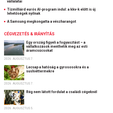
vállalatai
Tízmilliárd eurós AI-program indul: a kkv-k előtt is új
lehetőségek nyílnak
A Samsung megkongatta a vészharangot
CÉGVEZETÉS & IRÁNYÍTÁS
Egy ország figyeli a fogyasztást – a
vállalkozások menthetik meg az esti
áramcsúcsokat
2026. AUGUSZTUS 7.
Lecsap a hatóság a gyrososokra és a
sushiéttermekre
2026. AUGUSZTUS 7.
Rég nem látott fordulat a családi cégeknél
2026. AUGUSZTUS 5.