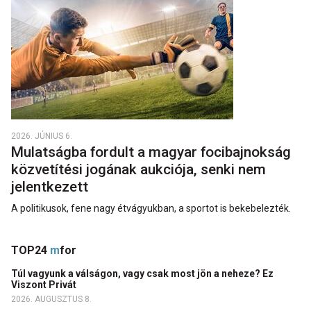
2026. JÚNIUS 6.
Mulatságba fordult a magyar focibajnokság
közvetítési jogának aukciója, senki nem
jelentkezett
A politikusok, fene nagy étvágyukban, a sportot is bekebelezték.
TOP24
m
for
Túl vagyunk a válságon, vagy csak most jön a neheze? Ez
Viszont Privát
2026. AUGUSZTUS 8.